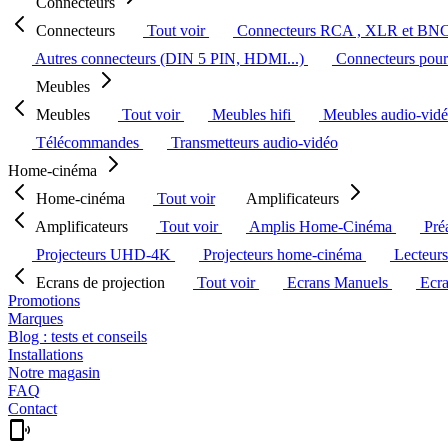
Connecteurs
Connecteurs
Tout voir
Connecteurs RCA , XLR et BN
Autres connecteurs (DIN 5 PIN, HDMI...)
Connecteurs pour 
Meubles
Meubles
Tout voir
Meubles hifi
Meubles audio-vid
Télécommandes
Transmetteurs audio-vidéo
Home-cinéma
Home-cinéma
Tout voir
Amplificateurs
Amplificateurs
Tout voir
Amplis Home-Cinéma
Pré
Projecteurs UHD-4K
Projecteurs home-cinéma
Lecteur
Ecrans de projection
Tout voir
Ecrans Manuels
Ecr
Promotions
Marques
Blog : tests et conseils
Installations
Notre magasin
FAQ
Contact