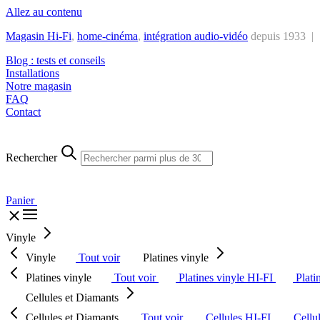
Allez au contenu
Magasin Hi-Fi
,
home-cinéma
,
intégra
tion audio-vidéo
depuis 1933 |
Blog : tests et conseils
Installations
Notre magasin
FAQ
Contact
Rechercher
Panier
Vinyle
Vinyle
Tout voir
Platines vinyle
Platines vinyle
Tout voir
Platines vinyle HI-FI
Plati
Cellules et Diamants
Cellules et Diamants
Tout voir
Cellules HI-FI
Cellu