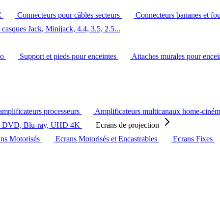
C
Connecteurs pour câbles secteurs
Connecteurs bananes et fo
casques Jack, Minijack, 4.4, 3.5, 2.5...
éo
Support et pieds pour enceintes
Attaches murales pour ence
amplificateurs processeurs
Amplificateurs multicanaux home-ciné
s DVD, Blu-ray, UHD 4K
Ecrans de projection
ans Motorisés
Ecrans Motorisés et Encastrables
Ecrans Fixes