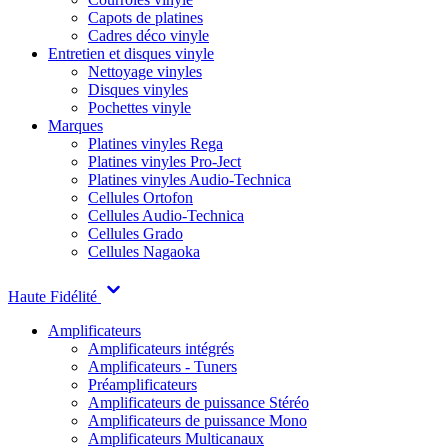
Capots de platines
Cadres déco vinyle
Entretien et disques vinyle
Nettoyage vinyles
Disques vinyles
Pochettes vinyle
Marques
Platines vinyles Rega
Platines vinyles Pro-Ject
Platines vinyles Audio-Technica
Cellules Ortofon
Cellules Audio-Technica
Cellules Grado
Cellules Nagaoka
Haute Fidélité
Amplificateurs
Amplificateurs intégrés
Amplificateurs - Tuners
Préamplificateurs
Amplificateurs de puissance Stéréo
Amplificateurs de puissance Mono
Amplificateurs Multicanaux