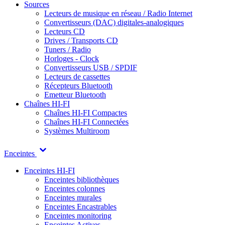
Sources
Lecteurs de musique en réseau / Radio Internet
Convertisseurs (DAC) digitales-analogiques
Lecteurs CD
Drives / Transports CD
Tuners / Radio
Horloges - Clock
Convertisseurs USB / SPDIF
Lecteurs de cassettes
Récepteurs Bluetooth
Emetteur Bluetooth
Chaînes HI-FI
Chaînes HI-FI Compactes
Chaînes HI-FI Connectées
Systèmes Multiroom
Enceintes
Enceintes HI-FI
Enceintes bibliothèques
Enceintes colonnes
Enceintes murales
Enceintes Encastrables
Enceintes monitoring
Enceintes Actives