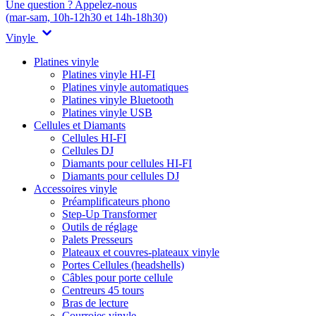
Une question ? Appelez-nous
(mar-sam, 10h-12h30 et 14h-18h30)
Vinyle
Platines vinyle
Platines vinyle HI-FI
Platines vinyle automatiques
Platines vinyle Bluetooth
Platines vinyle USB
Cellules et Diamants
Cellules HI-FI
Cellules DJ
Diamants pour cellules HI-FI
Diamants pour cellules DJ
Accessoires vinyle
Préamplificateurs phono
Step-Up Transformer
Outils de réglage
Palets Presseurs
Plateaux et couvres-plateaux vinyle
Portes Cellules (headshells)
Câbles pour porte cellule
Centreurs 45 tours
Bras de lecture
Courroies vinyle