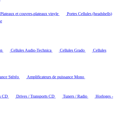
Plateaux et couvres-plateaux vinyle
Portes Cellules (headshells)
le
on
Cellules Audio-Technica
Cellules Grado
Cellules
sance Stéréo
Amplificateurs de puissance Mono
rs CD
Drives / Transports CD
Tuners / Radio
Horloges -