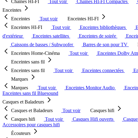
Chaînes HI-FI
Tout voir
Chaînes HI-FI Compactes
Enceintes
Enceintes
Tout voir
Enceintes HI-FI
Enceintes HI-FI
Tout voir
Enceintes bibliothèques
E
d'extérieur
Enceintes satellites
Enceintes de soirée
Encein
Caissons de basses / Subwoofer
Barres de son pour TV
Enceintes Home-Cinéma
Tout voir
Enceintes Dolby At
Enceintes sans fil
Enceintes sans fil
Tout voir
Enceintes connectées
En
Marques
Marques
Tout voir
Enceintes Monitor Audio
Encein
Enceintes sans fil Bluesound
Casques et Baladeurs
Casques et Baladeurs
Tout voir
Casques hifi
Casques hifi
Tout voir
Casques Hifi ouverts
Casque
Accessoires pour casques hifi
Écouteurs