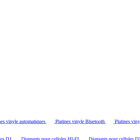
Tél. : +32 2 538 44 51 (mar-sam, 10h-12h30 et 14h-18h30)
nes vinyle automatiques
Platines vinyle Bluetooth
Platines vin
les DJ
Diamants pour cellules HI-FI
Diamants pour cellules D