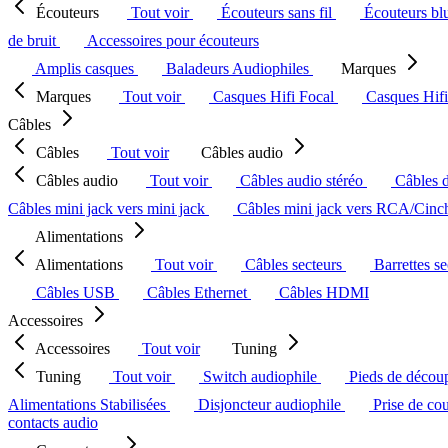
Écouteurs
Tout voir
Écouteurs sans fil
Écouteurs bl
de bruit
Accessoires pour écouteurs
Amplis casques
Baladeurs Audiophiles
Marques
Marques
Tout voir
Casques Hifi Focal
Casques Hif
Câbles
Câbles
Tout voir
Câbles audio
Câbles audio
Tout voir
Câbles audio stéréo
Câbles 
Câbles mini jack vers mini jack
Câbles mini jack vers RCA/Cin
Alimentations
Alimentations
Tout voir
Câbles secteurs
Barrettes s
Câbles USB
Câbles Ethernet
Câbles HDMI
Accessoires
Accessoires
Tout voir
Tuning
Tuning
Tout voir
Switch audiophile
Pieds de décou
Alimentations Stabilisées
Disjoncteur audiophile
Prise de co
contacts audio