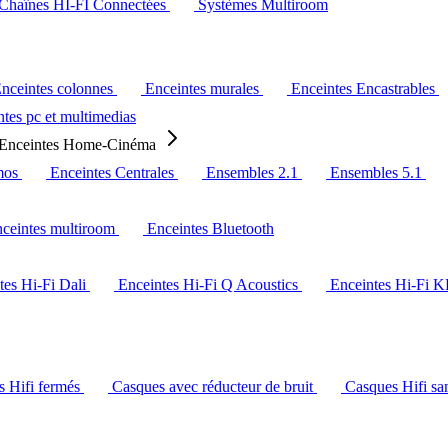
Chaînes HI-FI Connectées
Systèmes Multiroom
nceintes colonnes
Enceintes murales
Enceintes Encastrables
tes pc et multimedias
Enceintes Home-Cinéma
mos
Enceintes Centrales
Ensembles 2.1
Ensembles 5.1
ceintes multiroom
Enceintes Bluetooth
tes Hi-Fi Dali
Enceintes Hi-Fi Q Acoustics
Enceintes Hi-Fi 
s Hifi fermés
Casques avec réducteur de bruit
Casques Hifi san