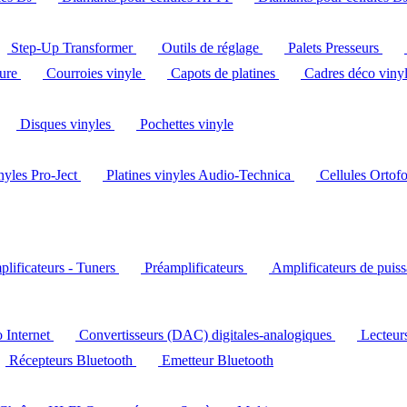
Step-Up Transformer
Outils de réglage
Palets Presseurs
ture
Courroies vinyle
Capots de platines
Cadres déco viny
Disques vinyles
Pochettes vinyle
inyles Pro-Ject
Platines vinyles Audio-Technica
Cellules Ortof
lificateurs - Tuners
Préamplificateurs
Amplificateurs de puis
o Internet
Convertisseurs (DAC) digitales-analogiques
Lecteu
Récepteurs Bluetooth
Emetteur Bluetooth