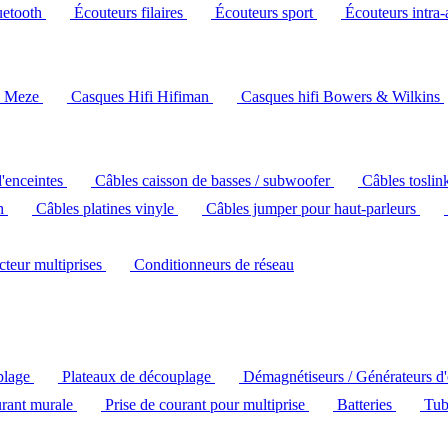
uetooth
Écouteurs filaires
Écouteurs sport
Écouteurs intra-
i Meze
Casques Hifi Hifiman
Casques hifi Bowers & Wilkins
d'enceintes
Câbles caisson de basses / subwoofer
Câbles toslin
ch
Câbles platines vinyle
Câbles jumper pour haut-parleurs
ecteur multiprises
Conditionneurs de réseau
plage
Plateaux de découplage
Démagnétiseurs / Générateurs d
urant murale
Prise de courant pour multiprise
Batteries
Tub