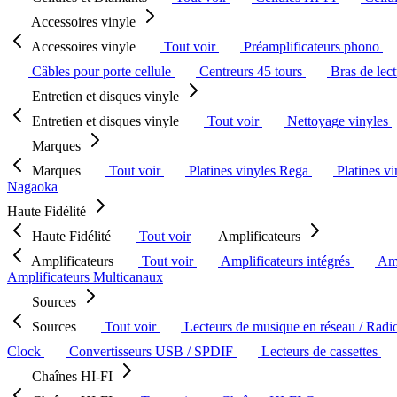
Accessoires vinyle
Accessoires vinyle
Tout voir
Préamplificateurs phono
Câbles pour porte cellule
Centreurs 45 tours
Bras de lec
Entretien et disques vinyle
Entretien et disques vinyle
Tout voir
Nettoyage vinyles
Marques
Marques
Tout voir
Platines vinyles Rega
Platines v
Nagaoka
Haute Fidélité
Haute Fidélité
Tout voir
Amplificateurs
Amplificateurs
Tout voir
Amplificateurs intégrés
Amp
Amplificateurs Multicanaux
Sources
Sources
Tout voir
Lecteurs de musique en réseau / Radi
Clock
Convertisseurs USB / SPDIF
Lecteurs de cassettes
Chaînes HI-FI