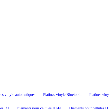
Tél. : +32 2 538 44 51 (mar-sam, 10h-12h30 et 14h-18h30)
nes vinyle automatiques
Platines vinyle Bluetooth
Platines vin
les DJ
Diamants pour cellules HI-FI
Diamants pour cellules D