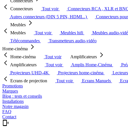
Connecteurs
Connecteurs
Tout voir
Connecteurs RCA , XLR et BN
Autres connecteurs (DIN 5 PIN, HDMI...)
Connecteurs pour 
Meubles
Meubles
Tout voir
Meubles hifi
Meubles audio-vid
Télécommandes
Transmetteurs audio-vidéo
Home-cinéma
Home-cinéma
Tout voir
Amplificateurs
Amplificateurs
Tout voir
Amplis Home-Cinéma
Pré
Projecteurs UHD-4K
Projecteurs home-cinéma
Lecteur
Ecrans de projection
Tout voir
Ecrans Manuels
Ecr
Promotions
Marques
Blog : tests et conseils
Installations
Notre magasin
FAQ
Contact