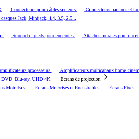
C
Connecteurs pour câbles secteurs
Connecteurs bananes et fo
casques Jack, Minijack, 4.4, 3.5, 2.5...
éo
Support et pieds pour enceintes
Attaches murales pour ence
amplificateurs processeurs
Amplificateurs multicanaux home-ciné
s DVD, Blu-ray, UHD 4K
Ecrans de projection
ans Motorisés
Ecrans Motorisés et Encastrables
Ecrans Fixes