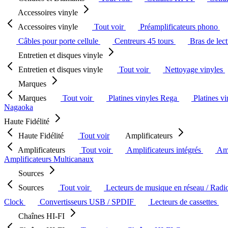
Accessoires vinyle
Accessoires vinyle
Tout voir
Préamplificateurs phono
Câbles pour porte cellule
Centreurs 45 tours
Bras de lec
Entretien et disques vinyle
Entretien et disques vinyle
Tout voir
Nettoyage vinyles
Marques
Marques
Tout voir
Platines vinyles Rega
Platines v
Nagaoka
Haute Fidélité
Haute Fidélité
Tout voir
Amplificateurs
Amplificateurs
Tout voir
Amplificateurs intégrés
Amp
Amplificateurs Multicanaux
Sources
Sources
Tout voir
Lecteurs de musique en réseau / Radi
Clock
Convertisseurs USB / SPDIF
Lecteurs de cassettes
Chaînes HI-FI