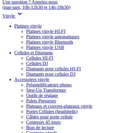
Une question ? Appelez-nous
(mar-sam, 10h-12h30 et 14h-18h30)
Vinyle
Platines vinyle
Platines vinyle HI-FI
Platines vinyle automatiques
Platines vinyle Bluetooth
Platines vinyle USB
Cellules et Diamants
Cellules HI-FI
Cellules DJ
Diamants pour cellules HI-FI
Diamants pour cellules DJ
Accessoires vinyle
Préamplificateurs phono
Step-Up Transformer
Outils de réglage
Palets Presseurs
Plateaux et couvres-plateaux vinyle
Portes Cellules (headshells)
Câbles pour porte cellule
Centreurs 45 tours
Bras de lecture
Courroies vinyle