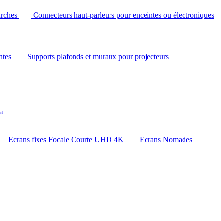
urches
Connecteurs haut-parleurs pour enceintes ou électroniques
intes
Supports plafonds et muraux pour projecteurs
ma
Ecrans fixes Focale Courte UHD 4K
Ecrans Nomades