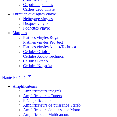
Capots de platines
Cadres déco vinyle
Entretien et disques vinyle
Nettoyage vinyles
Disques vinyles
Pochettes vinyle
Marques
Platines vinyles Rega
Platines vinyles Pro-Ject
Platines vinyles Audio-Technica
Cellules Ortofon
Cellules Audio-Technica
Cellules Grado
Cellules Nagaoka
Haute Fidélité
Amplificateurs
Amplificateurs intégrés
Amplificateurs - Tuners
Préamplificateurs
Amplificateurs de puissance Stéréo
Amplificateurs de puissance Mono
Amplificateurs Multicanaux