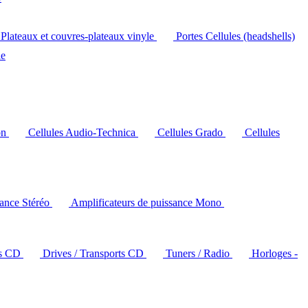
Plateaux et couvres-plateaux vinyle
Portes Cellules (headshells)
le
on
Cellules Audio-Technica
Cellules Grado
Cellules
sance Stéréo
Amplificateurs de puissance Mono
rs CD
Drives / Transports CD
Tuners / Radio
Horloges -