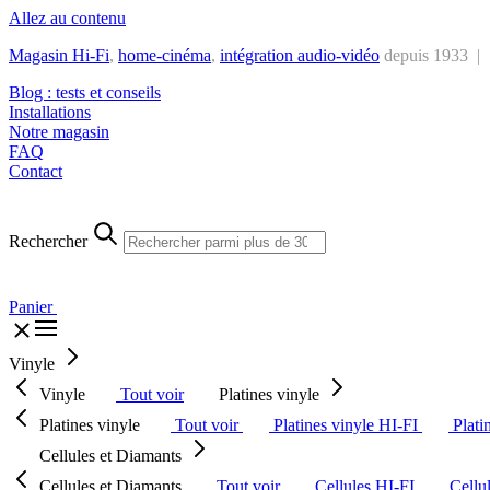
Allez au contenu
Magasin Hi-Fi
,
home-cinéma
,
intégra
tion audio-vidéo
depuis 1933 |
Blog : tests et conseils
Installations
Notre magasin
FAQ
Contact
Rechercher
Panier
Vinyle
Vinyle
Tout voir
Platines vinyle
Platines vinyle
Tout voir
Platines vinyle HI-FI
Plati
Cellules et Diamants
Cellules et Diamants
Tout voir
Cellules HI-FI
Cellu