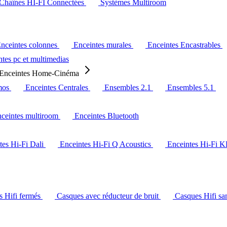
Chaînes HI-FI Connectées
Systèmes Multiroom
nceintes colonnes
Enceintes murales
Enceintes Encastrables
tes pc et multimedias
Enceintes Home-Cinéma
mos
Enceintes Centrales
Ensembles 2.1
Ensembles 5.1
ceintes multiroom
Enceintes Bluetooth
tes Hi-Fi Dali
Enceintes Hi-Fi Q Acoustics
Enceintes Hi-Fi 
s Hifi fermés
Casques avec réducteur de bruit
Casques Hifi san