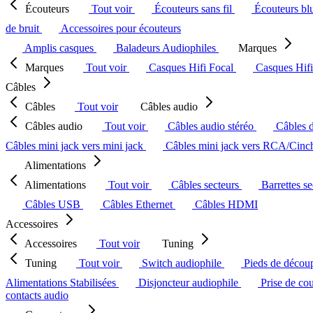
Écouteurs
Tout voir
Écouteurs sans fil
Écouteurs bl
de bruit
Accessoires pour écouteurs
Amplis casques
Baladeurs Audiophiles
Marques
Marques
Tout voir
Casques Hifi Focal
Casques Hif
Câbles
Câbles
Tout voir
Câbles audio
Câbles audio
Tout voir
Câbles audio stéréo
Câbles 
Câbles mini jack vers mini jack
Câbles mini jack vers RCA/Cin
Alimentations
Alimentations
Tout voir
Câbles secteurs
Barrettes s
Câbles USB
Câbles Ethernet
Câbles HDMI
Accessoires
Accessoires
Tout voir
Tuning
Tuning
Tout voir
Switch audiophile
Pieds de décou
Alimentations Stabilisées
Disjoncteur audiophile
Prise de co
contacts audio