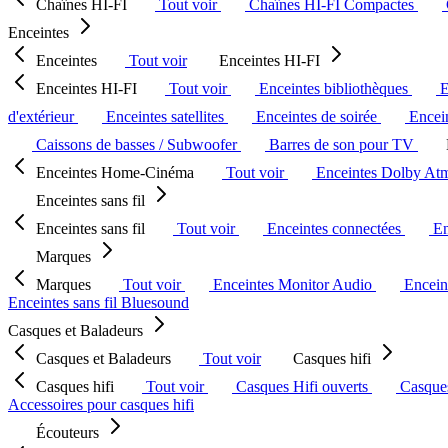
Chaînes HI-FI
Tout voir
Chaînes HI-FI Compactes
Enceintes
Enceintes
Tout voir
Enceintes HI-FI
Enceintes HI-FI
Tout voir
Enceintes bibliothèques
E
d'extérieur
Enceintes satellites
Enceintes de soirée
Encein
Caissons de basses / Subwoofer
Barres de son pour TV
Enceintes Home-Cinéma
Tout voir
Enceintes Dolby At
Enceintes sans fil
Enceintes sans fil
Tout voir
Enceintes connectées
En
Marques
Marques
Tout voir
Enceintes Monitor Audio
Encein
Enceintes sans fil Bluesound
Casques et Baladeurs
Casques et Baladeurs
Tout voir
Casques hifi
Casques hifi
Tout voir
Casques Hifi ouverts
Casque
Accessoires pour casques hifi
Écouteurs