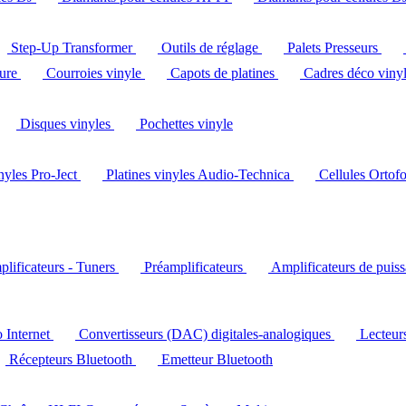
Step-Up Transformer
Outils de réglage
Palets Presseurs
ture
Courroies vinyle
Capots de platines
Cadres déco viny
Disques vinyles
Pochettes vinyle
inyles Pro-Ject
Platines vinyles Audio-Technica
Cellules Ortof
lificateurs - Tuners
Préamplificateurs
Amplificateurs de puis
o Internet
Convertisseurs (DAC) digitales-analogiques
Lecteu
Récepteurs Bluetooth
Emetteur Bluetooth