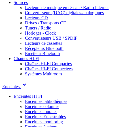
Sources
Lecteurs de musique en réseau / Radio Internet
Convertisseurs (DAC) digitales-analogiques
Lecteurs CD
Drives / Transports CD
Tuners / Radio
Horloges - Clock
Convertisseurs USB / SPDIF
Lecteurs de cassettes
Récepteurs Bluetooth
Emetteur Bluetooth
Chaînes HI-FI
Chaînes HI-FI Compactes
Chaînes HI-FI Connectées
Systèmes Multiroom
Enceintes
Enceintes HI-FI
Enceintes bibliothèques
Enceintes colonnes
Enceintes murales
Enceintes Encastrables
Enceintes monitoring
Enceintes Actives