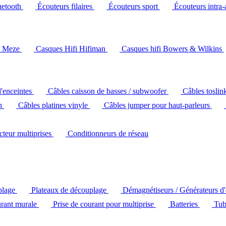
uetooth
Écouteurs filaires
Écouteurs sport
Écouteurs intra-
i Meze
Casques Hifi Hifiman
Casques hifi Bowers & Wilkins
d'enceintes
Câbles caisson de basses / subwoofer
Câbles toslin
ch
Câbles platines vinyle
Câbles jumper pour haut-parleurs
ecteur multiprises
Conditionneurs de réseau
plage
Plateaux de découplage
Démagnétiseurs / Générateurs d
urant murale
Prise de courant pour multiprise
Batteries
Tub