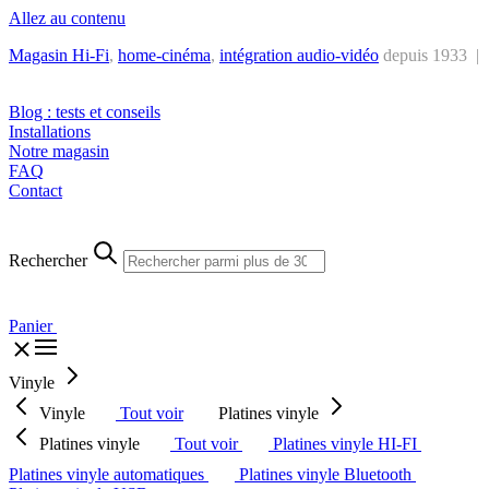
Allez au contenu
Magasin Hi-Fi
,
home-cinéma
,
intégra
tion audio-vidéo
depuis 1933 |
Tél. : +32 2 538 44 51 (mar-sam, 10h-12h30 et 14h-18h30)
Blog : tests et conseils
Installations
Notre magasin
FAQ
Contact
Rechercher
Panier
Vinyle
Vinyle
Tout voir
Platines vinyle
Platines vinyle
Tout voir
Platines vinyle HI-FI
Platines vinyle automatiques
Platines vinyle Bluetooth