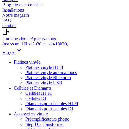
Blog : tests et conseils
Installations
Notre magasin
FAQ
Contact
Une question ? Appelez-nous
(mar-sam, 10h-12h30 et 14h-18h30)
Vinyle
Platines vinyle
Platines vinyle HI-FI
Platines vinyle automatiques
Platines vinyle Bluetooth
Platines vinyle USB
Cellules et Diamants
Cellules HI-FI
Cellules DJ
Diamants pour cellules HI-FI
Diamants pour cellules DJ
Accessoires vinyle
Préamplificateurs phono
Step-Up Transformer