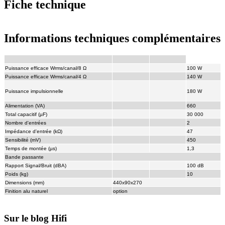
Fiche technique
Informations techniques complémentaires
Puissance efficace Wrms/canal/8 Ω
100 W
Puissance efficace Wrms/canal/4 Ω
140 W
Puissance impulsionnelle
180 W
Alimentation (VA)
660
Total capacitif (µF)
30 000
Nombre d'entrées
2
Impédance d'entrée (kΩ)
47
Sensibilité (mV)
450
Temps de montée (µs)
1,3
Bande passante
Rapport Signal/Bruit (dBA)
100 dB
Poids (kg)
10
Dimensions (mm)
440x90x270
Finition alu naturel
option
Sur le blog Hifi