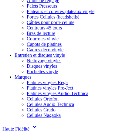
Outils de réglage
Palets Presseurs
Plateaux et couvres-plateaux vinyle
Portes Cellules (headshells)
Câbles pour porte cellule
Centreurs 45 tours
Bras de lecture
Courroies vinyle
Capots de platines
Cadres déco vinyle
Entretien et disques vinyle
Nettoyage vinyles
Disques vinyles
Pochettes vinyle
Marques
Platines vinyles Rega
Platines vinyles Pro-Ject
Platines vinyles Audio-Technica
Cellules Ortofon
Cellules Audio-Technica
Cellules Grado
Cellules Nagaoka
Haute Fidélité