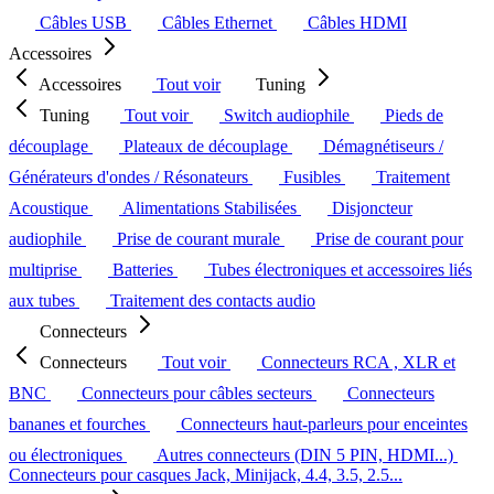
Câbles USB
Câbles Ethernet
Câbles HDMI
Accessoires
Accessoires
Tout voir
Tuning
Tuning
Tout voir
Switch audiophile
Pieds de
découplage
Plateaux de découplage
Démagnétiseurs /
Générateurs d'ondes / Résonateurs
Fusibles
Traitement
Acoustique
Alimentations Stabilisées
Disjoncteur
audiophile
Prise de courant murale
Prise de courant pour
multiprise
Batteries
Tubes électroniques et accessoires liés
aux tubes
Traitement des contacts audio
Connecteurs
Connecteurs
Tout voir
Connecteurs RCA , XLR et
BNC
Connecteurs pour câbles secteurs
Connecteurs
bananes et fourches
Connecteurs haut-parleurs pour enceintes
ou électroniques
Autres connecteurs (DIN 5 PIN, HDMI...)
Connecteurs pour casques Jack, Minijack, 4.4, 3.5, 2.5...