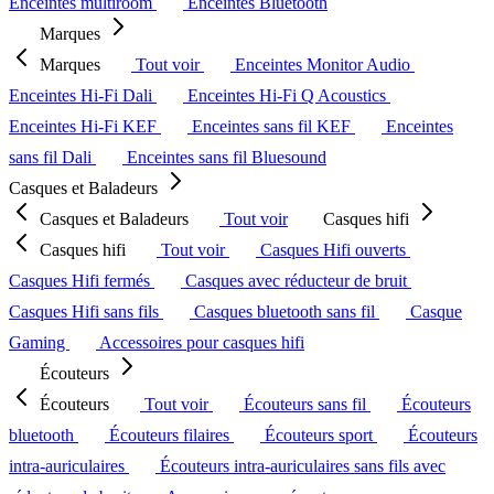
Enceintes multiroom
Enceintes Bluetooth
Marques
Marques
Tout voir
Enceintes Monitor Audio
Enceintes Hi-Fi Dali
Enceintes Hi-Fi Q Acoustics
Enceintes Hi-Fi KEF
Enceintes sans fil KEF
Enceintes
sans fil Dali
Enceintes sans fil Bluesound
Casques et Baladeurs
Casques et Baladeurs
Tout voir
Casques hifi
Casques hifi
Tout voir
Casques Hifi ouverts
Casques Hifi fermés
Casques avec réducteur de bruit
Casques Hifi sans fils
Casques bluetooth sans fil
Casque
Gaming
Accessoires pour casques hifi
Écouteurs
Écouteurs
Tout voir
Écouteurs sans fil
Écouteurs
bluetooth
Écouteurs filaires
Écouteurs sport
Écouteurs
intra-auriculaires
Écouteurs intra-auriculaires sans fils avec