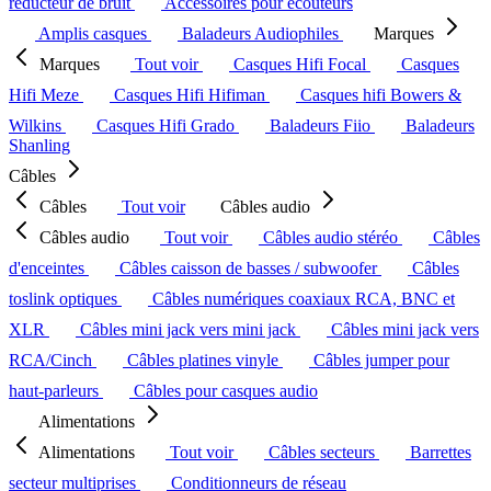
réducteur de bruit
Accessoires pour écouteurs
Amplis casques
Baladeurs Audiophiles
Marques
Marques
Tout voir
Casques Hifi Focal
Casques
Hifi Meze
Casques Hifi Hifiman
Casques hifi Bowers &
Wilkins
Casques Hifi Grado
Baladeurs Fiio
Baladeurs
Shanling
Câbles
Câbles
Tout voir
Câbles audio
Câbles audio
Tout voir
Câbles audio stéréo
Câbles
d'enceintes
Câbles caisson de basses / subwoofer
Câbles
toslink optiques
Câbles numériques coaxiaux RCA, BNC et
XLR
Câbles mini jack vers mini jack
Câbles mini jack vers
RCA/Cinch
Câbles platines vinyle
Câbles jumper pour
haut-parleurs
Câbles pour casques audio
Alimentations
Alimentations
Tout voir
Câbles secteurs
Barrettes
secteur multiprises
Conditionneurs de réseau