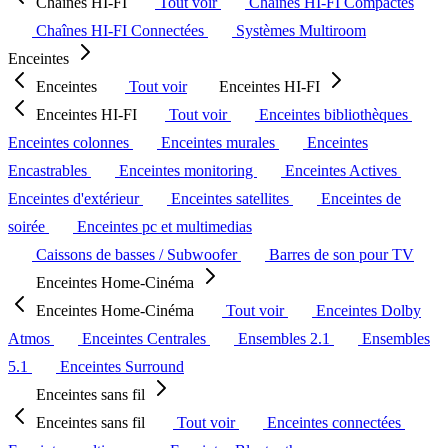
Chaînes HI-FI
Tout voir
Chaînes HI-FI Compactes
Chaînes HI-FI Connectées
Systèmes Multiroom
Enceintes
Enceintes
Tout voir
Enceintes HI-FI
Enceintes HI-FI
Tout voir
Enceintes bibliothèques
Enceintes colonnes
Enceintes murales
Enceintes
Encastrables
Enceintes monitoring
Enceintes Actives
Enceintes d'extérieur
Enceintes satellites
Enceintes de
soirée
Enceintes pc et multimedias
Caissons de basses / Subwoofer
Barres de son pour TV
Enceintes Home-Cinéma
Enceintes Home-Cinéma
Tout voir
Enceintes Dolby
Atmos
Enceintes Centrales
Ensembles 2.1
Ensembles
5.1
Enceintes Surround
Enceintes sans fil
Enceintes sans fil
Tout voir
Enceintes connectées