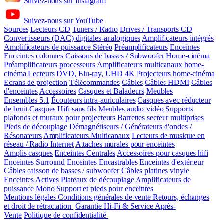
Suivez-nous sur Instagram
Suivez-nous sur YouTube
Sources
Lecteurs CD
Tuners / Radio
Drives / Transports CD
Convertisseurs (DAC) digitales-analogiques
Amplificateurs intégrés
Amplificateurs de puissance Stéréo
Préamplificateurs
Enceintes
Enceintes colonnes
Caissons de basses / Subwoofer
Home-cinéma
Préamplificateurs processeurs
Amplificateurs multicanaux home-
cinéma
Lecteurs DVD, Blu-ray, UHD 4K
Projecteurs home-cinéma
Ecrans de projection
Télécommandes
Câbles
Câbles HDMI
Câbles
d'enceintes
Accessoires
Casques et Baladeurs
Meubles
Ensembles 5.1
Écouteurs intra-auriculaires
Casques avec réducteur
de bruit
Casques Hifi sans fils
Meubles audio-vidéo
Supports
plafonds et muraux pour projecteurs
Barrettes secteur multiprises
Pieds de découplage
Démagnétiseurs / Générateurs d'ondes /
Résonateurs
Amplificateurs Multicanaux
Lecteurs de musique en
réseau / Radio Internet
Attaches murales pour enceintes
Amplis casques
Enceintes Centrales
Accessoires pour casques hifi
Enceintes Surround
Enceintes Encastrables
Enceintes d'extérieur
Câbles caisson de basses / subwoofer
Câbles platines vinyle
Enceintes Actives
Plateaux de découplage
Amplificateurs de
puissance Mono
Support et pieds pour enceintes
Mentions légales
Conditions générales de vente
Retours, échanges
et droit de rétractation
Garantie Hi-Fi & Service Après-
Vente
Politique de confidentialité