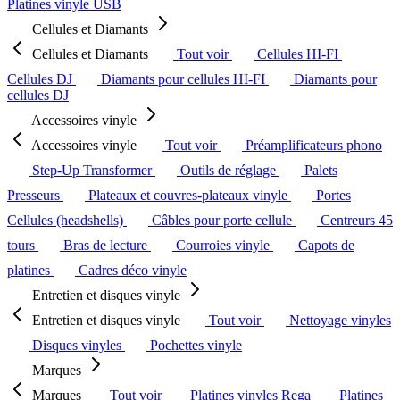
Platines vinyle USB
Cellules et Diamants
Cellules et Diamants
Tout voir
Cellules HI-FI
Cellules DJ
Diamants pour cellules HI-FI
Diamants pour
cellules DJ
Accessoires vinyle
Accessoires vinyle
Tout voir
Préamplificateurs phono
Step-Up Transformer
Outils de réglage
Palets
Presseurs
Plateaux et couvres-plateaux vinyle
Portes
Cellules (headshells)
Câbles pour porte cellule
Centreurs 45
tours
Bras de lecture
Courroies vinyle
Capots de
platines
Cadres déco vinyle
Entretien et disques vinyle
Entretien et disques vinyle
Tout voir
Nettoyage vinyles
Disques vinyles
Pochettes vinyle
Marques
Marques
Tout voir
Platines vinyles Rega
Platines