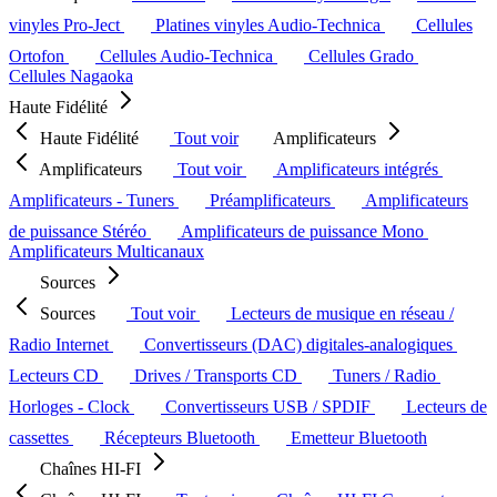
vinyles Pro-Ject
Platines vinyles Audio-Technica
Cellules
Ortofon
Cellules Audio-Technica
Cellules Grado
Cellules Nagaoka
Haute Fidélité
Haute Fidélité
Tout voir
Amplificateurs
Amplificateurs
Tout voir
Amplificateurs intégrés
Amplificateurs - Tuners
Préamplificateurs
Amplificateurs
de puissance Stéréo
Amplificateurs de puissance Mono
Amplificateurs Multicanaux
Sources
Sources
Tout voir
Lecteurs de musique en réseau /
Radio Internet
Convertisseurs (DAC) digitales-analogiques
Lecteurs CD
Drives / Transports CD
Tuners / Radio
Horloges - Clock
Convertisseurs USB / SPDIF
Lecteurs de
cassettes
Récepteurs Bluetooth
Emetteur Bluetooth
Chaînes HI-FI