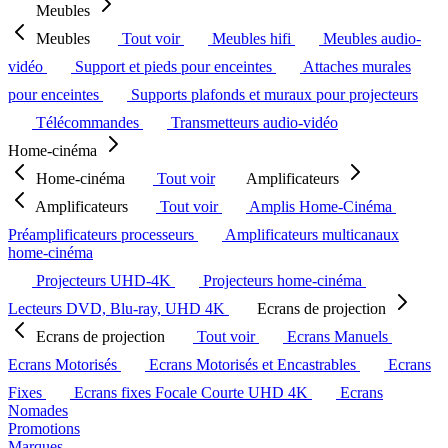
Meubles
Meubles
Tout voir
Meubles hifi
Meubles audio-
vidéo
Support et pieds pour enceintes
Attaches murales
pour enceintes
Supports plafonds et muraux pour projecteurs
Télécommandes
Transmetteurs audio-vidéo
Home-cinéma
Home-cinéma
Tout voir
Amplificateurs
Amplificateurs
Tout voir
Amplis Home-Cinéma
Préamplificateurs processeurs
Amplificateurs multicanaux
home-cinéma
Projecteurs UHD-4K
Projecteurs home-cinéma
Lecteurs DVD, Blu-ray, UHD 4K
Ecrans de projection
Ecrans de projection
Tout voir
Ecrans Manuels
Ecrans Motorisés
Ecrans Motorisés et Encastrables
Ecrans
Fixes
Ecrans fixes Focale Courte UHD 4K
Ecrans
Nomades
Promotions
Marques