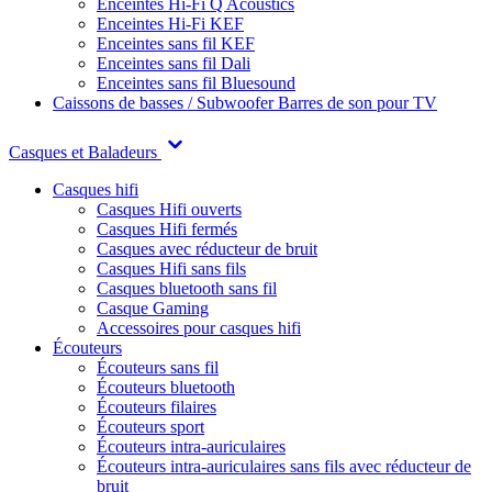
Enceintes Hi-Fi Q Acoustics
Enceintes Hi-Fi KEF
Enceintes sans fil KEF
Enceintes sans fil Dali
Enceintes sans fil Bluesound
Caissons de basses / Subwoofer
Barres de son pour TV
Casques et Baladeurs
Casques hifi
Casques Hifi ouverts
Casques Hifi fermés
Casques avec réducteur de bruit
Casques Hifi sans fils
Casques bluetooth sans fil
Casque Gaming
Accessoires pour casques hifi
Écouteurs
Écouteurs sans fil
Écouteurs bluetooth
Écouteurs filaires
Écouteurs sport
Écouteurs intra-auriculaires
Écouteurs intra-auriculaires sans fils avec réducteur de
bruit