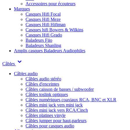
Accessoires pour écouteurs
Marques
Casques Hifi Focal
Casques Hifi Meze
Casques Hifi Hifiman
Casques hifi Bowers & Wilkins
Casques Hifi Grado
Baladeurs Fiio
Baladeurs Shanling
Amplis casques
Baladeurs Audiophiles
Câbles
Câbles audio
Câbles audio stéréo
Câbles d'enceintes
Câbles caisson de basses / subwoofer
Câbles toslink optiques
Câbles numériques coaxiaux RCA, BNC et XLR
Câbles mini jack vers mini jack
Câbles mini jack vers RCA/Cinch
Câbles platines vinyle
Câbles jumper pour haut-parleurs
Câbles pour casques audio