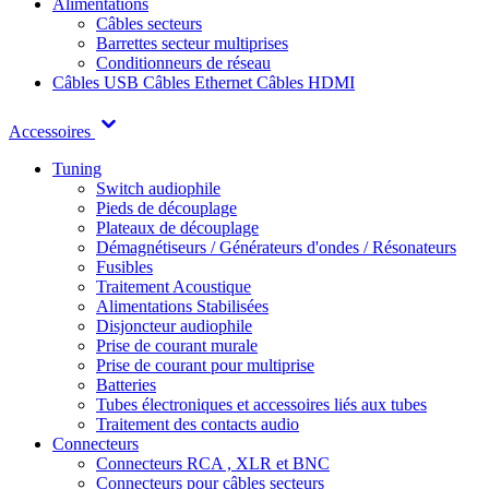
Alimentations
Câbles secteurs
Barrettes secteur multiprises
Conditionneurs de réseau
Câbles USB
Câbles Ethernet
Câbles HDMI
Accessoires
Tuning
Switch audiophile
Pieds de découplage
Plateaux de découplage
Démagnétiseurs / Générateurs d'ondes / Résonateurs
Fusibles
Traitement Acoustique
Alimentations Stabilisées
Disjoncteur audiophile
Prise de courant murale
Prise de courant pour multiprise
Batteries
Tubes électroniques et accessoires liés aux tubes
Traitement des contacts audio
Connecteurs
Connecteurs RCA , XLR et BNC
Connecteurs pour câbles secteurs