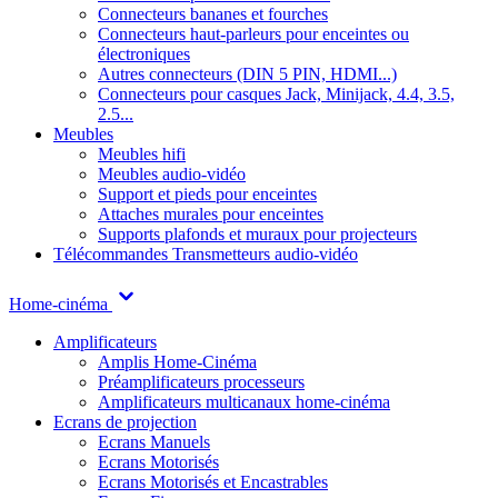
Connecteurs bananes et fourches
Connecteurs haut-parleurs pour enceintes ou
électroniques
Autres connecteurs (DIN 5 PIN, HDMI...)
Connecteurs pour casques Jack, Minijack, 4.4, 3.5,
2.5...
Meubles
Meubles hifi
Meubles audio-vidéo
Support et pieds pour enceintes
Attaches murales pour enceintes
Supports plafonds et muraux pour projecteurs
Télécommandes
Transmetteurs audio-vidéo
Home-cinéma
Amplificateurs
Amplis Home-Cinéma
Préamplificateurs processeurs
Amplificateurs multicanaux home-cinéma
Ecrans de projection
Ecrans Manuels
Ecrans Motorisés
Ecrans Motorisés et Encastrables