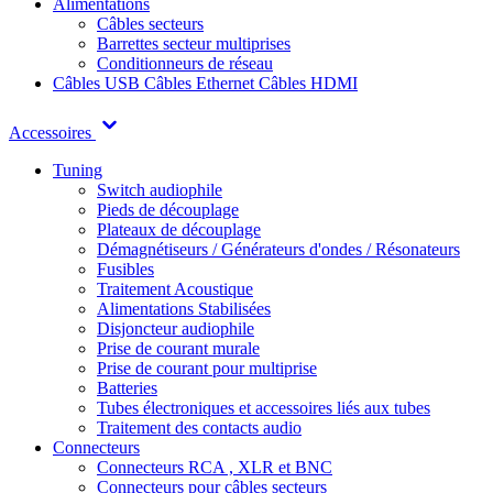
Alimentations
Câbles secteurs
Barrettes secteur multiprises
Conditionneurs de réseau
Câbles USB
Câbles Ethernet
Câbles HDMI
Accessoires
Tuning
Switch audiophile
Pieds de découplage
Plateaux de découplage
Démagnétiseurs / Générateurs d'ondes / Résonateurs
Fusibles
Traitement Acoustique
Alimentations Stabilisées
Disjoncteur audiophile
Prise de courant murale
Prise de courant pour multiprise
Batteries
Tubes électroniques et accessoires liés aux tubes
Traitement des contacts audio
Connecteurs
Connecteurs RCA , XLR et BNC
Connecteurs pour câbles secteurs