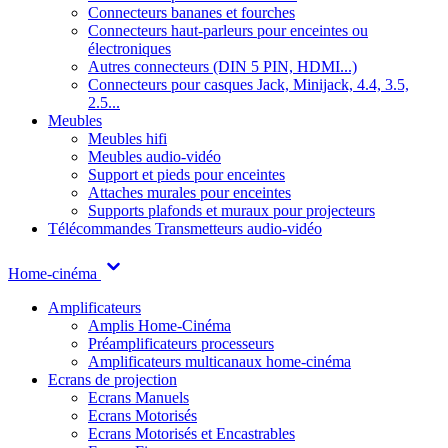
Connecteurs bananes et fourches
Connecteurs haut-parleurs pour enceintes ou
électroniques
Autres connecteurs (DIN 5 PIN, HDMI...)
Connecteurs pour casques Jack, Minijack, 4.4, 3.5,
2.5...
Meubles
Meubles hifi
Meubles audio-vidéo
Support et pieds pour enceintes
Attaches murales pour enceintes
Supports plafonds et muraux pour projecteurs
Télécommandes
Transmetteurs audio-vidéo
Home-cinéma
Amplificateurs
Amplis Home-Cinéma
Préamplificateurs processeurs
Amplificateurs multicanaux home-cinéma
Ecrans de projection
Ecrans Manuels
Ecrans Motorisés
Ecrans Motorisés et Encastrables