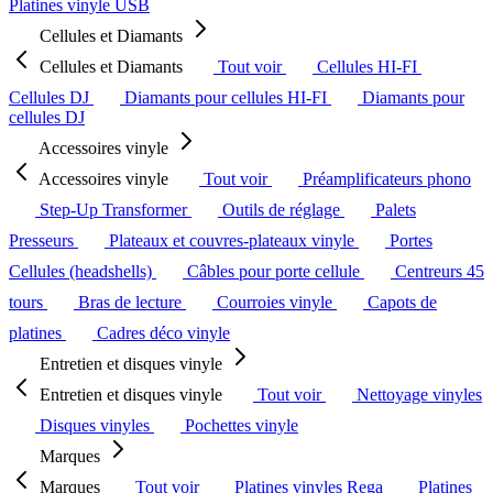
Platines vinyle USB
Cellules et Diamants
Cellules et Diamants
Tout voir
Cellules HI-FI
Cellules DJ
Diamants pour cellules HI-FI
Diamants pour
cellules DJ
Accessoires vinyle
Accessoires vinyle
Tout voir
Préamplificateurs phono
Step-Up Transformer
Outils de réglage
Palets
Presseurs
Plateaux et couvres-plateaux vinyle
Portes
Cellules (headshells)
Câbles pour porte cellule
Centreurs 45
tours
Bras de lecture
Courroies vinyle
Capots de
platines
Cadres déco vinyle
Entretien et disques vinyle
Entretien et disques vinyle
Tout voir
Nettoyage vinyles
Disques vinyles
Pochettes vinyle
Marques
Marques
Tout voir
Platines vinyles Rega
Platines