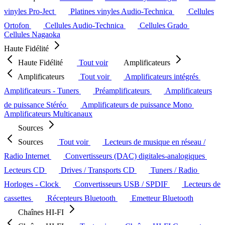
vinyles Pro-Ject
Platines vinyles Audio-Technica
Cellules
Ortofon
Cellules Audio-Technica
Cellules Grado
Cellules Nagaoka
Haute Fidélité
Haute Fidélité
Tout voir
Amplificateurs
Amplificateurs
Tout voir
Amplificateurs intégrés
Amplificateurs - Tuners
Préamplificateurs
Amplificateurs
de puissance Stéréo
Amplificateurs de puissance Mono
Amplificateurs Multicanaux
Sources
Sources
Tout voir
Lecteurs de musique en réseau /
Radio Internet
Convertisseurs (DAC) digitales-analogiques
Lecteurs CD
Drives / Transports CD
Tuners / Radio
Horloges - Clock
Convertisseurs USB / SPDIF
Lecteurs de
cassettes
Récepteurs Bluetooth
Emetteur Bluetooth
Chaînes HI-FI