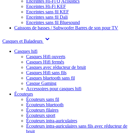
Enceintes Hi-Fi Q Acoustics
Enceintes Hi-Fi KEF
Enceintes sans fil KEF
Enceintes sans fil Dali
Enceintes sans fil Bluesound
Caissons de basses / Subwoofer
Barres de son pour TV
Casques et Baladeurs
Casques hifi
Casques Hifi ouverts
Casques Hifi fermés
Casques avec réducteur de bruit
Casques Hifi sans fils
Casques bluetooth sans fil
Casque Gaming
Accessoires pour casques hifi
Écouteurs
Écouteurs sans fil
Écouteurs bluetooth
Écouteurs filaires
Écouteurs sport
Écouteurs intra-auriculaires
Écouteurs intra-auriculaires sans fils avec réducteur de
bruit