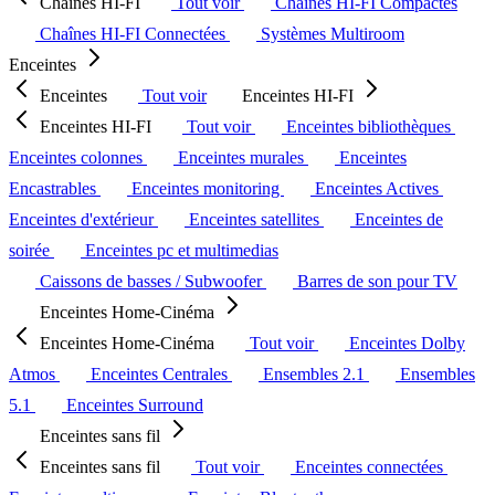
Chaînes HI-FI
Tout voir
Chaînes HI-FI Compactes
Chaînes HI-FI Connectées
Systèmes Multiroom
Enceintes
Enceintes
Tout voir
Enceintes HI-FI
Enceintes HI-FI
Tout voir
Enceintes bibliothèques
Enceintes colonnes
Enceintes murales
Enceintes
Encastrables
Enceintes monitoring
Enceintes Actives
Enceintes d'extérieur
Enceintes satellites
Enceintes de
soirée
Enceintes pc et multimedias
Caissons de basses / Subwoofer
Barres de son pour TV
Enceintes Home-Cinéma
Enceintes Home-Cinéma
Tout voir
Enceintes Dolby
Atmos
Enceintes Centrales
Ensembles 2.1
Ensembles
5.1
Enceintes Surround
Enceintes sans fil
Enceintes sans fil
Tout voir
Enceintes connectées