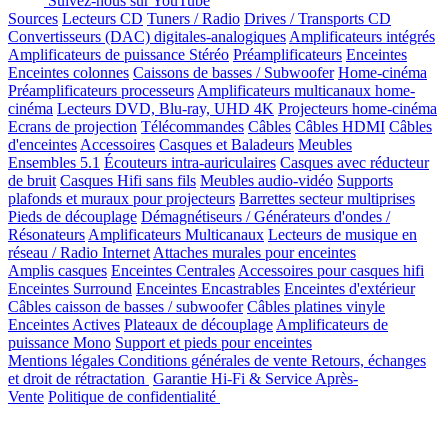
Suivez-nous sur YouTube
Sources
Lecteurs CD
Tuners / Radio
Drives / Transports CD
Convertisseurs (DAC) digitales-analogiques
Amplificateurs intégrés
Amplificateurs de puissance Stéréo
Préamplificateurs
Enceintes
Enceintes colonnes
Caissons de basses / Subwoofer
Home-cinéma
Préamplificateurs processeurs
Amplificateurs multicanaux home-
cinéma
Lecteurs DVD, Blu-ray, UHD 4K
Projecteurs home-cinéma
Ecrans de projection
Télécommandes
Câbles
Câbles HDMI
Câbles
d'enceintes
Accessoires
Casques et Baladeurs
Meubles
Ensembles 5.1
Écouteurs intra-auriculaires
Casques avec réducteur
de bruit
Casques Hifi sans fils
Meubles audio-vidéo
Supports
plafonds et muraux pour projecteurs
Barrettes secteur multiprises
Pieds de découplage
Démagnétiseurs / Générateurs d'ondes /
Résonateurs
Amplificateurs Multicanaux
Lecteurs de musique en
réseau / Radio Internet
Attaches murales pour enceintes
Amplis casques
Enceintes Centrales
Accessoires pour casques hifi
Enceintes Surround
Enceintes Encastrables
Enceintes d'extérieur
Câbles caisson de basses / subwoofer
Câbles platines vinyle
Enceintes Actives
Plateaux de découplage
Amplificateurs de
puissance Mono
Support et pieds pour enceintes
Mentions légales
Conditions générales de vente
Retours, échanges
et droit de rétractation
Garantie Hi-Fi & Service Après-
Vente
Politique de confidentialité