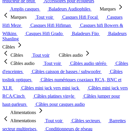
réducteur de bruit
Accessoires pour écouteurs
Amplis casques
Baladeurs Audiophiles
Marques
Marques
Tout voir
Casques Hifi Focal
Casques
Hifi Meze
Casques Hifi Hifiman
Casques hifi Bowers &
Wilkins
Casques Hifi Grado
Baladeurs Fiio
Baladeurs
Shanling
Câbles
Câbles
Tout voir
Câbles audio
Câbles audio
Tout voir
Câbles audio stéréo
Câbles
d'enceintes
Câbles caisson de basses / subwoofer
Câbles
toslink optiques
Câbles numériques coaxiaux RCA, BNC et
XLR
Câbles mini jack vers mini jack
Câbles mini jack vers
RCA/Cinch
Câbles platines vinyle
Câbles jumper pour
haut-parleurs
Câbles pour casques audio
Alimentations
Alimentations
Tout voir
Câbles secteurs
Barrettes
secteur multiprises
Conditionneurs de réseau