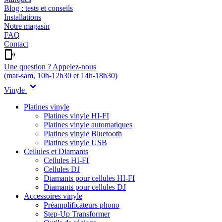
Blog : tests et conseils
Installations
Notre magasin
FAQ
Contact
Une question ? Appelez-nous
(mar-sam, 10h-12h30 et 14h-18h30)
Vinyle
Platines vinyle
Platines vinyle HI-FI
Platines vinyle automatiques
Platines vinyle Bluetooth
Platines vinyle USB
Cellules et Diamants
Cellules HI-FI
Cellules DJ
Diamants pour cellules HI-FI
Diamants pour cellules DJ
Accessoires vinyle
Préamplificateurs phono
Step-Up Transformer