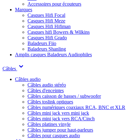
Accessoires pour écouteurs
Marques
Casques Hifi Focal
Casques Hifi Meze
Casques Hifi Hifiman
Casques hifi Bowers & Wilkins
Casques Hifi Grado
Baladeurs Fiio
Baladeurs Shanling
Amplis casques
Baladeurs Audiophiles
Câbles
Câbles audio
Câbles audio stéréo
Câbles d'enceintes
Câbles caisson de basses / subwoofer
Câbles toslink optiques
Câbles numériques coaxiaux RCA, BNC et XLR
Câbles mini jack vers mini jack
Câbles mini jack vers RCA/Cinch
Câbles platines vinyle
Câbles jumper pour haut-parleurs
Câbles pour casques audio