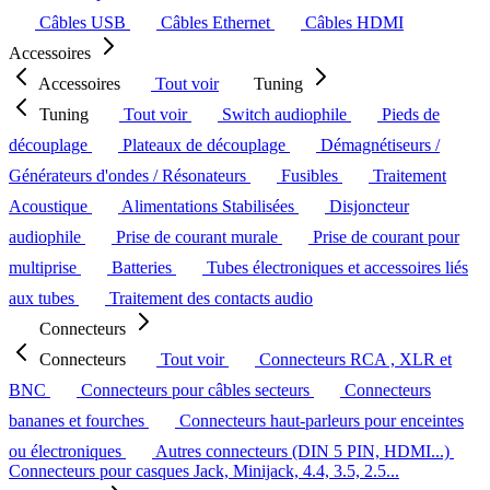
Câbles USB
Câbles Ethernet
Câbles HDMI
Accessoires
Accessoires
Tout voir
Tuning
Tuning
Tout voir
Switch audiophile
Pieds de
découplage
Plateaux de découplage
Démagnétiseurs /
Générateurs d'ondes / Résonateurs
Fusibles
Traitement
Acoustique
Alimentations Stabilisées
Disjoncteur
audiophile
Prise de courant murale
Prise de courant pour
multiprise
Batteries
Tubes électroniques et accessoires liés
aux tubes
Traitement des contacts audio
Connecteurs
Connecteurs
Tout voir
Connecteurs RCA , XLR et
BNC
Connecteurs pour câbles secteurs
Connecteurs
bananes et fourches
Connecteurs haut-parleurs pour enceintes
ou électroniques
Autres connecteurs (DIN 5 PIN, HDMI...)
Connecteurs pour casques Jack, Minijack, 4.4, 3.5, 2.5...