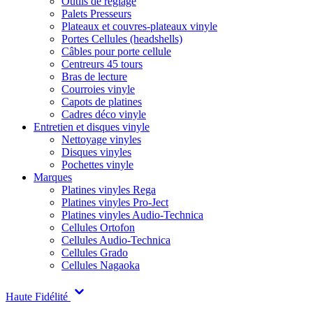
Outils de réglage
Palets Presseurs
Plateaux et couvres-plateaux vinyle
Portes Cellules (headshells)
Câbles pour porte cellule
Centreurs 45 tours
Bras de lecture
Courroies vinyle
Capots de platines
Cadres déco vinyle
Entretien et disques vinyle
Nettoyage vinyles
Disques vinyles
Pochettes vinyle
Marques
Platines vinyles Rega
Platines vinyles Pro-Ject
Platines vinyles Audio-Technica
Cellules Ortofon
Cellules Audio-Technica
Cellules Grado
Cellules Nagaoka
Haute Fidélité