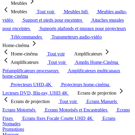
Meubles
Meubles
Tout voir
Meubles hifi
Meubles audio-
vidéo
Support et pieds pour enceintes
Attaches murales
pour enceintes
Supports plafonds et muraux pour projecteurs
Télécommandes
Transmetteurs audio-vidéo
Home-cinéma
Home-cinéma
Tout voir
Amplificateurs
Amplificateurs
Tout voir
Amplis Home-Cinéma
Préamplificateurs processeurs
Amplificateurs multicanaux
home-cinéma
Projecteurs UHD-4K
Projecteurs home-cinéma
Lecteurs DVD, Blu-ray, UHD 4K
Ecrans de projection
Ecrans de projection
Tout voir
Ecrans Manuels
Ecrans Motorisés
Ecrans Motorisés et Encastrables
Ecrans
Fixes
Ecrans fixes Focale Courte UHD 4K
Ecrans
Nomades
Promotions
Marques