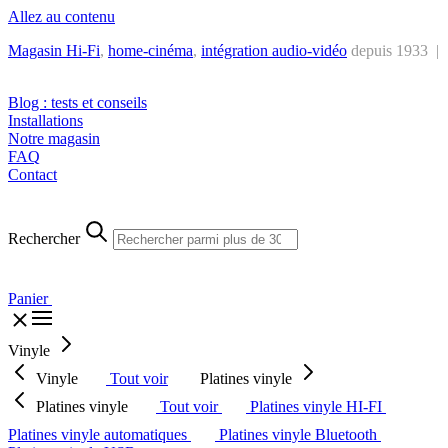
Allez au contenu
Magasin Hi-Fi
,
home-cinéma
,
intégra
tion audio-vidéo
depuis 1933 |
Tél. : +32 2 538 44 51 (mar-sam, 10h-12h30 et 14h-18h30)
Blog : tests et conseils
Installations
Notre magasin
FAQ
Contact
Rechercher
Panier
Vinyle
Vinyle
Tout voir
Platines vinyle
Platines vinyle
Tout voir
Platines vinyle HI-FI
Platines vinyle automatiques
Platines vinyle Bluetooth