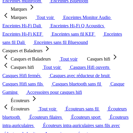
Enceintes multiroom
Enceintes Bluetooth
Marques
Marques
Tout voir
Enceintes Monitor Audio
Enceintes Hi-Fi Dali
Enceintes Hi-Fi Q Acoustics
Enceintes Hi-Fi KEF
Enceintes sans fil KEF
Enceintes
sans fil Dali
Enceintes sans fil Bluesound
Casques et Baladeurs
Casques et Baladeurs
Tout voir
Casques hifi
Casques hifi
Tout voir
Casques Hifi ouverts
Casques Hifi fermés
Casques avec réducteur de bruit
Casques Hifi sans fils
Casques bluetooth sans fil
Casque
Gaming
Accessoires pour casques hifi
Écouteurs
Écouteurs
Tout voir
Écouteurs sans fil
Écouteurs
bluetooth
Écouteurs filaires
Écouteurs sport
Écouteurs
intra-auriculaires
Écouteurs intra-auriculaires sans fils avec