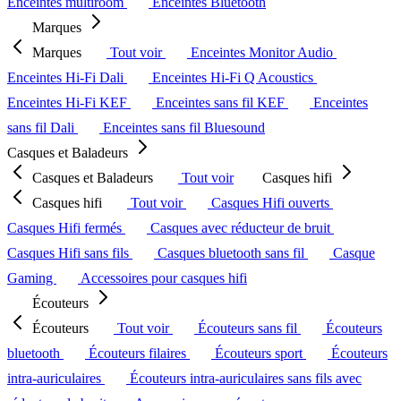
Enceintes multiroom
Enceintes Bluetooth
Marques
Marques
Tout voir
Enceintes Monitor Audio
Enceintes Hi-Fi Dali
Enceintes Hi-Fi Q Acoustics
Enceintes Hi-Fi KEF
Enceintes sans fil KEF
Enceintes
sans fil Dali
Enceintes sans fil Bluesound
Casques et Baladeurs
Casques et Baladeurs
Tout voir
Casques hifi
Casques hifi
Tout voir
Casques Hifi ouverts
Casques Hifi fermés
Casques avec réducteur de bruit
Casques Hifi sans fils
Casques bluetooth sans fil
Casque
Gaming
Accessoires pour casques hifi
Écouteurs
Écouteurs
Tout voir
Écouteurs sans fil
Écouteurs
bluetooth
Écouteurs filaires
Écouteurs sport
Écouteurs
intra-auriculaires
Écouteurs intra-auriculaires sans fils avec