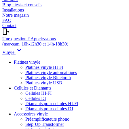
Blog : tests et conseils
Installations
Notre magasin
FAQ
Contact
Une question ? Appelez-nous
(mar-sam, 10h-12h30 et 14h-18h30)
Vinyle
Platines vinyle
Platines vinyle HI-FI
Platines vinyle automatiques
Platines vinyle Bluetooth
Platines vinyle USB
Cellules et Diamants
Cellules HI-FI
Cellules DJ
Diamants pour cellules HI-FI
Diamants pour cellules DJ
Accessoires vinyle
Préamplificateurs phono
Step-Up Transformer