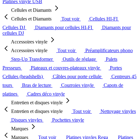
Platines vinyle USB
Cellules et Diamants
Cellules et Diamants
Tout voir
Cellules HI-FI
Cellules DJ
Diamants pour cellules HI-FI
Diamants pour
cellules DJ
Accessoires vinyle
Accessoires vinyle
Tout voir
Préamplificateurs phono
Step-Up Transformer
Outils de réglage
Palets
Presseurs
Plateaux et couvres-plateaux vinyle
Portes
Cellules (headshells)
Câbles pour porte cellule
Centreurs 45
tours
Bras de lecture
Courroies vinyle
Capots de
platines
Cadres déco vinyle
Entretien et disques vinyle
Entretien et disques vinyle
Tout voir
Nettoyage vinyles
Disques vinyles
Pochettes vinyle
Marques
Marques
Tout voir
Platines vinyles Rega
Platines