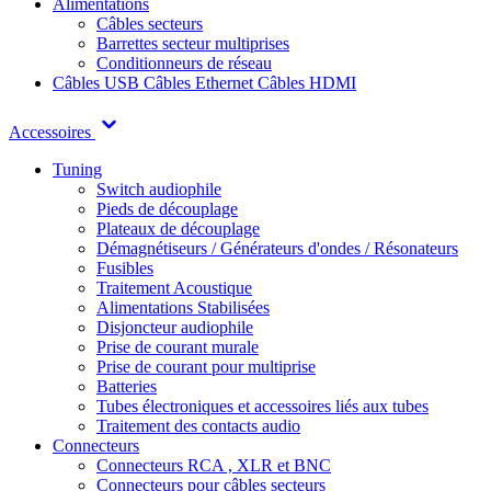
Alimentations
Câbles secteurs
Barrettes secteur multiprises
Conditionneurs de réseau
Câbles USB
Câbles Ethernet
Câbles HDMI
Accessoires
Tuning
Switch audiophile
Pieds de découplage
Plateaux de découplage
Démagnétiseurs / Générateurs d'ondes / Résonateurs
Fusibles
Traitement Acoustique
Alimentations Stabilisées
Disjoncteur audiophile
Prise de courant murale
Prise de courant pour multiprise
Batteries
Tubes électroniques et accessoires liés aux tubes
Traitement des contacts audio
Connecteurs
Connecteurs RCA , XLR et BNC
Connecteurs pour câbles secteurs