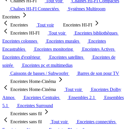
Chaînes HI-FI
Tout voir
Chaînes HI-FI Compactes
Chaînes HI-FI Connectées
Systèmes Multiroom
Enceintes
Enceintes
Tout voir
Enceintes HI-FI
Enceintes HI-FI
Tout voir
Enceintes bibliothèques
Enceintes colonnes
Enceintes murales
Enceintes
Encastrables
Enceintes monitoring
Enceintes Actives
Enceintes d'extérieur
Enceintes satellites
Enceintes de
soirée
Enceintes pc et multimedias
Caissons de basses / Subwoofer
Barres de son pour TV
Enceintes Home-Cinéma
Enceintes Home-Cinéma
Tout voir
Enceintes Dolby
Atmos
Enceintes Centrales
Ensembles 2.1
Ensembles
5.1
Enceintes Surround
Enceintes sans fil
Enceintes sans fil
Tout voir
Enceintes connectées