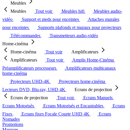
Meubles
Meubles
Tout voir
Meubles hifi
Meubles audio-
vidéo
Support et pieds pour enceintes
Attaches murales
pour enceintes
Supports plafonds et muraux pour projecteurs
Télécommandes
Transmetteurs audio-vidéo
Home-cinéma
Home-cinéma
Tout voir
Amplificateurs
Amplificateurs
Tout voir
Amplis Home-Cinéma
Préamplificateurs processeurs
Amplificateurs multicanaux
home-cinéma
Projecteurs UHD-4K
Projecteurs home-cinéma
Lecteurs DVD, Blu-ray, UHD 4K
Ecrans de projection
Ecrans de projection
Tout voir
Ecrans Manuels
Ecrans Motorisés
Ecrans Motorisés et Encastrables
Ecrans
Fixes
Ecrans fixes Focale Courte UHD 4K
Ecrans
Nomades
Promotions
Marques