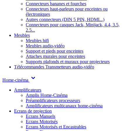
Connecteurs bananes et fourches
Connecteurs haut-parleurs pour enceintes ou
électroniques
Autres connecteurs (DIN 5 PIN, HDMI...)
Connecteurs pour casques Jack, Minijack, 4.4, 3.5,
2.5...
Meubles
Meubles hifi
Meubles audio-vidéo
Support et pieds pour enceintes
Attaches murales pour enceintes
Supports plafonds et muraux pour projecteurs
Télécommandes
Transmetteurs audio-vidéo
Home-cinéma
Amplificateurs
Amplis Home-Cinéma
Préamplificateurs processeurs
Amplificateurs multicanaux home-cinéma
Ecrans de projection
Ecrans Manuels
Ecrans Motorisés
Ecrans Motorisés et Encastrables