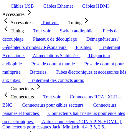
Câbles USB
Câbles Ethernet
Câbles HDMI
Accessoires
Accessoires
Tout voir
Tuning
Tuning
Tout voir
Switch audiophile
Pieds de
découplage
Plateaux de découplage
Démagnétiseurs /
Générateurs d'ondes / Résonateurs
Fusibles
Traitement
Acoustique
Alimentations Stabilisées
Disjoncteur
audiophile
Prise de courant murale
Prise de courant pour
multiprise
Batteries
Tubes électroniques et accessoires liés
aux tubes
Traitement des contacts audio
Connecteurs
Connecteurs
Tout voir
Connecteurs RCA , XLR et
BNC
Connecteurs pour câbles secteurs
Connecteurs
bananes et fourches
Connecteurs haut-parleurs pour enceintes
ou électroniques
Autres connecteurs (DIN 5 PIN, HDMI...)
Connecteurs pour casques Jack, Minijack, 4.4, 3.5, 2.5...