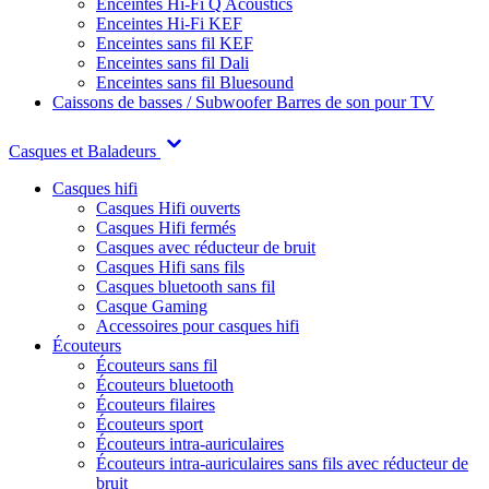
Enceintes Hi-Fi Q Acoustics
Enceintes Hi-Fi KEF
Enceintes sans fil KEF
Enceintes sans fil Dali
Enceintes sans fil Bluesound
Caissons de basses / Subwoofer
Barres de son pour TV
Casques et Baladeurs
Casques hifi
Casques Hifi ouverts
Casques Hifi fermés
Casques avec réducteur de bruit
Casques Hifi sans fils
Casques bluetooth sans fil
Casque Gaming
Accessoires pour casques hifi
Écouteurs
Écouteurs sans fil
Écouteurs bluetooth
Écouteurs filaires
Écouteurs sport
Écouteurs intra-auriculaires
Écouteurs intra-auriculaires sans fils avec réducteur de
bruit