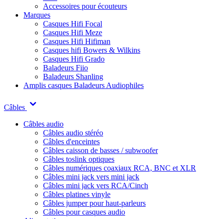
Accessoires pour écouteurs
Marques
Casques Hifi Focal
Casques Hifi Meze
Casques Hifi Hifiman
Casques hifi Bowers & Wilkins
Casques Hifi Grado
Baladeurs Fiio
Baladeurs Shanling
Amplis casques
Baladeurs Audiophiles
Câbles
Câbles audio
Câbles audio stéréo
Câbles d'enceintes
Câbles caisson de basses / subwoofer
Câbles toslink optiques
Câbles numériques coaxiaux RCA, BNC et XLR
Câbles mini jack vers mini jack
Câbles mini jack vers RCA/Cinch
Câbles platines vinyle
Câbles jumper pour haut-parleurs
Câbles pour casques audio