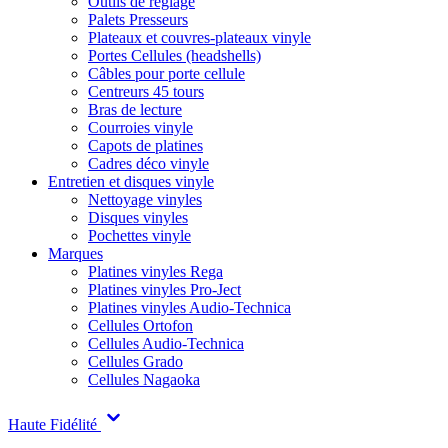
Outils de réglage
Palets Presseurs
Plateaux et couvres-plateaux vinyle
Portes Cellules (headshells)
Câbles pour porte cellule
Centreurs 45 tours
Bras de lecture
Courroies vinyle
Capots de platines
Cadres déco vinyle
Entretien et disques vinyle
Nettoyage vinyles
Disques vinyles
Pochettes vinyle
Marques
Platines vinyles Rega
Platines vinyles Pro-Ject
Platines vinyles Audio-Technica
Cellules Ortofon
Cellules Audio-Technica
Cellules Grado
Cellules Nagaoka
Haute Fidélité