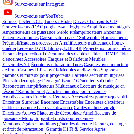
Suivez-nous sur Instagram
Suivez-nous sur YouTube
Sources
Lecteurs CD
Tuners / Radio
Drives / Transports CD
Convertisseurs (DAC) digitales-analogiques
Amplificateurs intégrés
Amplificateurs de puissance Stéréo
Préamplificateurs
Enceintes
Enceintes colonnes
Caissons de basses / Subwoofer
Home-cinéma
Préamplificateurs processeurs
Amplificateurs multicanaux home-
cinéma
Lecteurs DVD, Blu-ray, UHD 4K
Projecteurs home-cinéma
Ecrans de projection
Télécommandes
Câbles
Câbles HDMI
Câbles
d'enceintes
Accessoires
Casques et Baladeurs
Meubles
Ensembles 5.1
Écouteurs intra-auriculaires
Casques avec réducteur
de bruit
Casques Hifi sans fils
Meubles audio-vidéo
Supports
plafonds et muraux pour projecteurs
Barrettes secteur multiprises
Pieds de découplage
Démagnétiseurs / Générateurs d'ondes /
Résonateurs
Amplificateurs Multicanaux
Lecteurs de musique en
réseau / Radio Internet
Attaches murales pour enceintes
Amplis casques
Enceintes Centrales
Accessoires pour casques hifi
Enceintes Surround
Enceintes Encastrables
Enceintes d'extérieur
Câbles caisson de basses / subwoofer
Câbles platines vinyle
Enceintes Actives
Plateaux de découplage
Amplificateurs de
puissance Mono
Support et pieds pour enceintes
Mentions légales
Conditions générales de vente
Retours, échanges
et droit de rétractation
Garantie Hi-Fi & Service Après-