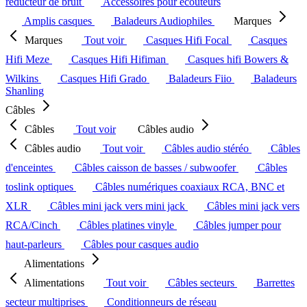
réducteur de bruit
Accessoires pour écouteurs
Amplis casques
Baladeurs Audiophiles
Marques
Marques
Tout voir
Casques Hifi Focal
Casques
Hifi Meze
Casques Hifi Hifiman
Casques hifi Bowers &
Wilkins
Casques Hifi Grado
Baladeurs Fiio
Baladeurs
Shanling
Câbles
Câbles
Tout voir
Câbles audio
Câbles audio
Tout voir
Câbles audio stéréo
Câbles
d'enceintes
Câbles caisson de basses / subwoofer
Câbles
toslink optiques
Câbles numériques coaxiaux RCA, BNC et
XLR
Câbles mini jack vers mini jack
Câbles mini jack vers
RCA/Cinch
Câbles platines vinyle
Câbles jumper pour
haut-parleurs
Câbles pour casques audio
Alimentations
Alimentations
Tout voir
Câbles secteurs
Barrettes
secteur multiprises
Conditionneurs de réseau