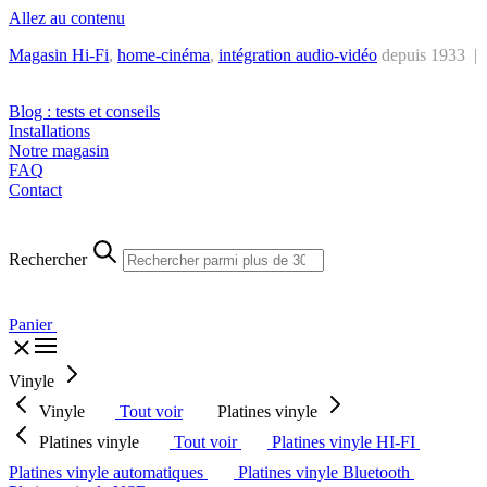
Allez au contenu
Magasin Hi-Fi
,
home-cinéma
,
intégra
tion audio-vidéo
depuis 1933 |
Tél. : +32 2 538 44 51 (mar-sam, 10h-12h30 et 14h-18h30)
Blog : tests et conseils
Installations
Notre magasin
FAQ
Contact
Rechercher
Panier
Vinyle
Vinyle
Tout voir
Platines vinyle
Platines vinyle
Tout voir
Platines vinyle HI-FI
Platines vinyle automatiques
Platines vinyle Bluetooth