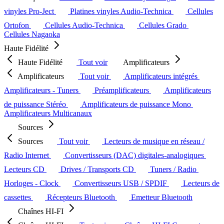
vinyles Pro-Ject
Platines vinyles Audio-Technica
Cellules
Ortofon
Cellules Audio-Technica
Cellules Grado
Cellules Nagaoka
Haute Fidélité
Haute Fidélité
Tout voir
Amplificateurs
Amplificateurs
Tout voir
Amplificateurs intégrés
Amplificateurs - Tuners
Préamplificateurs
Amplificateurs
de puissance Stéréo
Amplificateurs de puissance Mono
Amplificateurs Multicanaux
Sources
Sources
Tout voir
Lecteurs de musique en réseau /
Radio Internet
Convertisseurs (DAC) digitales-analogiques
Lecteurs CD
Drives / Transports CD
Tuners / Radio
Horloges - Clock
Convertisseurs USB / SPDIF
Lecteurs de
cassettes
Récepteurs Bluetooth
Emetteur Bluetooth
Chaînes HI-FI