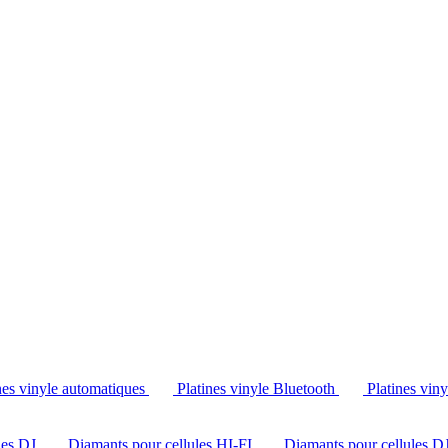
Tél. : +32 2 538 44 51 (mar-sam, 10h-12h30 et 14h-18h30)
nes vinyle automatiques
Platines vinyle Bluetooth
Platines vin
les DJ
Diamants pour cellules HI-FI
Diamants pour cellules D