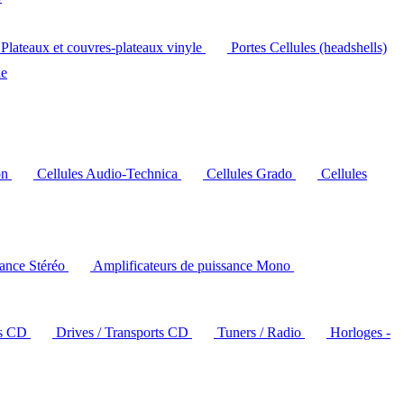
Plateaux et couvres-plateaux vinyle
Portes Cellules (headshells)
le
on
Cellules Audio-Technica
Cellules Grado
Cellules
sance Stéréo
Amplificateurs de puissance Mono
rs CD
Drives / Transports CD
Tuners / Radio
Horloges -