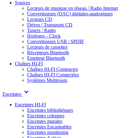
Sources
Lecteurs de musique en réseau / Radio Internet
Convertisseurs (DAC) digitales-analogiques
Lecteurs CD
Drives / Transports CD
Tuners / Radio
Horloges - Clock
Convertisseurs USB / SPDIF
Lecteurs de cassettes
Récepteurs Bluetooth
Emetteur Bluetooth
Chaînes HI-FI
Chaînes HI-FI Compactes
Chaînes HI-FI Connectées
Systèmes Multiroom
Enceintes
Enceintes HI-FI
Enceintes bibliothèques
Enceintes colonnes
Enceintes murales
Enceintes Encastrables
Enceintes monitoring
Enceintes Actives