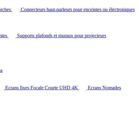
urches
Connecteurs haut-parleurs pour enceintes ou électroniques
intes
Supports plafonds et muraux pour projecteurs
ma
Ecrans fixes Focale Courte UHD 4K
Ecrans Nomades