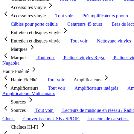
Accessoires vinyle
Accessoires vinyle
Tout voir
Préamplificateurs phono
Câbles pour porte cellule
Centreurs 45 tours
Bras de lec
Entretien et disques vinyle
Entretien et disques vinyle
Tout voir
Nettoyage vinyles
Marques
Marques
Tout voir
Platines vinyles Rega
Platines v
Nagaoka
Haute Fidélité
Haute Fidélité
Tout voir
Amplificateurs
Amplificateurs
Tout voir
Amplificateurs intégrés
Amp
Amplificateurs Multicanaux
Sources
Sources
Tout voir
Lecteurs de musique en réseau / Radi
Clock
Convertisseurs USB / SPDIF
Lecteurs de cassettes
Chaînes HI-FI