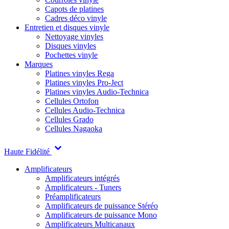
Capots de platines
Cadres déco vinyle
Entretien et disques vinyle
Nettoyage vinyles
Disques vinyles
Pochettes vinyle
Marques
Platines vinyles Rega
Platines vinyles Pro-Ject
Platines vinyles Audio-Technica
Cellules Ortofon
Cellules Audio-Technica
Cellules Grado
Cellules Nagaoka
Haute Fidélité
Amplificateurs
Amplificateurs intégrés
Amplificateurs - Tuners
Préamplificateurs
Amplificateurs de puissance Stéréo
Amplificateurs de puissance Mono
Amplificateurs Multicanaux