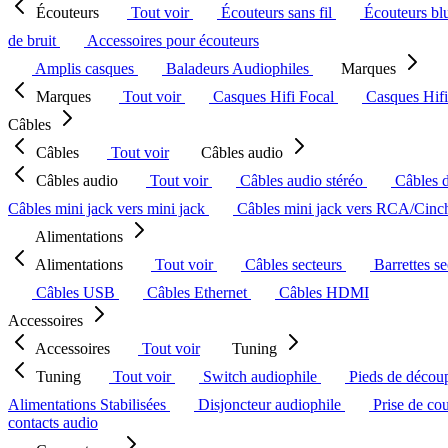
Écouteurs
Tout voir
Écouteurs sans fil
Écouteurs bl
de bruit
Accessoires pour écouteurs
Amplis casques
Baladeurs Audiophiles
Marques
Marques
Tout voir
Casques Hifi Focal
Casques Hif
Câbles
Câbles
Tout voir
Câbles audio
Câbles audio
Tout voir
Câbles audio stéréo
Câbles 
Câbles mini jack vers mini jack
Câbles mini jack vers RCA/Cin
Alimentations
Alimentations
Tout voir
Câbles secteurs
Barrettes s
Câbles USB
Câbles Ethernet
Câbles HDMI
Accessoires
Accessoires
Tout voir
Tuning
Tuning
Tout voir
Switch audiophile
Pieds de décou
Alimentations Stabilisées
Disjoncteur audiophile
Prise de co
contacts audio