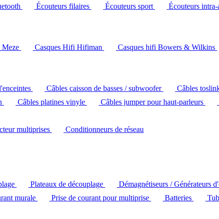
uetooth
Écouteurs filaires
Écouteurs sport
Écouteurs intra-
i Meze
Casques Hifi Hifiman
Casques hifi Bowers & Wilkins
d'enceintes
Câbles caisson de basses / subwoofer
Câbles toslin
ch
Câbles platines vinyle
Câbles jumper pour haut-parleurs
ecteur multiprises
Conditionneurs de réseau
plage
Plateaux de découplage
Démagnétiseurs / Générateurs d
urant murale
Prise de courant pour multiprise
Batteries
Tub