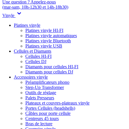
Une question ? Appelez-nous
(mar-sam, 10h-12h30 et 14h-18h30)
Vinyle
Platines vinyle
Platines vinyle HI-FI
Platines vinyle automatiques
Platines vinyle Bluetooth
Platines vinyle USB
Cellules et Diamants
Cellules HI-FI
Cellules DJ
Diamants pour cellules HI-FI
Diamants pour cellules DJ
Accessoires vinyle
Préamplificateurs phono
Step-Up Transformer
Outils de réglage
Palets Presseurs
Plateaux et couvres-plateaux vinyle
Portes Cellules (headshells)
Câbles pour porte cellule
Centreurs 45 tours
Bras de lecture
Courroies vinyle