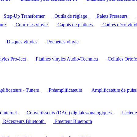
Step-Up Transformer
Outils de réglage
Palets Presseurs
ture
Courroies vinyle
Capots de platines
Cadres déco viny
Disques vinyles
Pochettes vinyle
inyles Pro-Ject
Platines vinyles Audio-Technica
Cellules Ortof
lificateurs - Tuners
Préamplificateurs
Amplificateurs de puis
o Internet
Convertisseurs (DAC) digitales-analogiques
Lecteu
Récepteurs Bluetooth
Emetteur Bluetooth