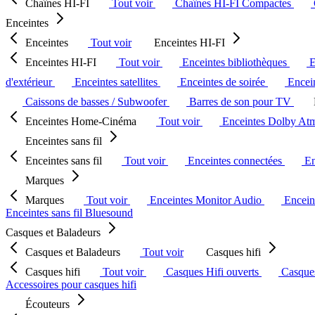
Chaînes HI-FI
Tout voir
Chaînes HI-FI Compactes
Enceintes
Enceintes
Tout voir
Enceintes HI-FI
Enceintes HI-FI
Tout voir
Enceintes bibliothèques
E
d'extérieur
Enceintes satellites
Enceintes de soirée
Encein
Caissons de basses / Subwoofer
Barres de son pour TV
Enceintes Home-Cinéma
Tout voir
Enceintes Dolby At
Enceintes sans fil
Enceintes sans fil
Tout voir
Enceintes connectées
En
Marques
Marques
Tout voir
Enceintes Monitor Audio
Encein
Enceintes sans fil Bluesound
Casques et Baladeurs
Casques et Baladeurs
Tout voir
Casques hifi
Casques hifi
Tout voir
Casques Hifi ouverts
Casque
Accessoires pour casques hifi
Écouteurs