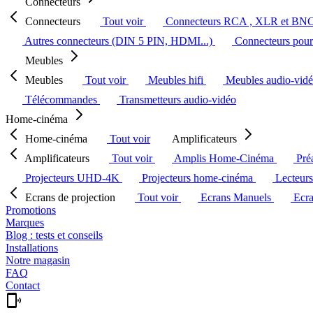
Connecteurs
Connecteurs
Tout voir
Connecteurs RCA , XLR et BN
Autres connecteurs (DIN 5 PIN, HDMI...)
Connecteurs pour 
Meubles
Meubles
Tout voir
Meubles hifi
Meubles audio-vid
Télécommandes
Transmetteurs audio-vidéo
Home-cinéma
Home-cinéma
Tout voir
Amplificateurs
Amplificateurs
Tout voir
Amplis Home-Cinéma
Pré
Projecteurs UHD-4K
Projecteurs home-cinéma
Lecteur
Ecrans de projection
Tout voir
Ecrans Manuels
Ecr
Promotions
Marques
Blog : tests et conseils
Installations
Notre magasin
FAQ
Contact