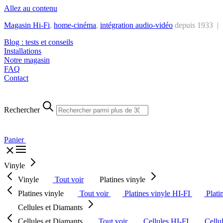
Allez au contenu
Magasin Hi-Fi
,
home-cinéma
,
intégra
tion audio-vidéo
depuis 1933 |
Blog : tests et conseils
Installations
Notre magasin
FAQ
Contact
Rechercher
Panier
Vinyle
Vinyle
Tout voir
Platines vinyle
Platines vinyle
Tout voir
Platines vinyle HI-FI
Plati
Cellules et Diamants
Cellules et Diamants
Tout voir
Cellules HI-FI
Cellu