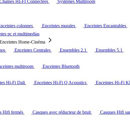
Chaînes HI-FI Connectées
Systèmes Multiroom
nceintes colonnes
Enceintes murales
Enceintes Encastrables
tes pc et multimedias
Enceintes Home-Cinéma
mos
Enceintes Centrales
Ensembles 2.1
Ensembles 5.1
ceintes multiroom
Enceintes Bluetooth
tes Hi-Fi Dali
Enceintes Hi-Fi Q Acoustics
Enceintes Hi-Fi 
s Hifi fermés
Casques avec réducteur de bruit
Casques Hifi san