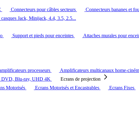
C
Connecteurs pour câbles secteurs
Connecteurs bananes et fo
casques Jack, Minijack, 4.4, 3.5, 2.5...
éo
Support et pieds pour enceintes
Attaches murales pour ence
amplificateurs processeurs
Amplificateurs multicanaux home-ciné
s DVD, Blu-ray, UHD 4K
Ecrans de projection
ans Motorisés
Ecrans Motorisés et Encastrables
Ecrans Fixes