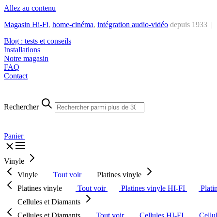
Allez au contenu
Magasin Hi-Fi
,
home-cinéma
,
intégra
tion audio-vidéo
depuis 1933 |
Blog : tests et conseils
Installations
Notre magasin
FAQ
Contact
Rechercher
Panier
Vinyle
Vinyle
Tout voir
Platines vinyle
Platines vinyle
Tout voir
Platines vinyle HI-FI
Plati
Cellules et Diamants
Cellules et Diamants
Tout voir
Cellules HI-FI
Cellu