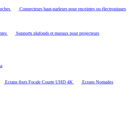
urches
Connecteurs haut-parleurs pour enceintes ou électroniques
intes
Supports plafonds et muraux pour projecteurs
ma
Ecrans fixes Focale Courte UHD 4K
Ecrans Nomades