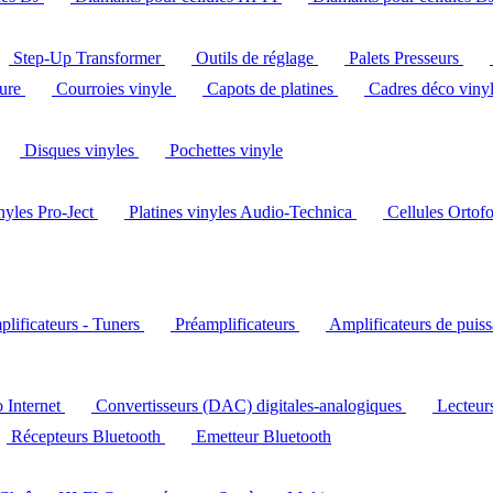
Step-Up Transformer
Outils de réglage
Palets Presseurs
ture
Courroies vinyle
Capots de platines
Cadres déco viny
Disques vinyles
Pochettes vinyle
inyles Pro-Ject
Platines vinyles Audio-Technica
Cellules Ortof
lificateurs - Tuners
Préamplificateurs
Amplificateurs de puis
o Internet
Convertisseurs (DAC) digitales-analogiques
Lecteu
Récepteurs Bluetooth
Emetteur Bluetooth