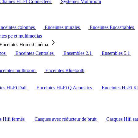
Chaînes HI-FI Connectées
Systèmes Multiroom
nceintes colonnes
Enceintes murales
Enceintes Encastrables
tes pc et multimedias
Enceintes Home-Cinéma
mos
Enceintes Centrales
Ensembles 2.1
Ensembles 5.1
ceintes multiroom
Enceintes Bluetooth
tes Hi-Fi Dali
Enceintes Hi-Fi Q Acoustics
Enceintes Hi-Fi 
s Hifi fermés
Casques avec réducteur de bruit
Casques Hifi san