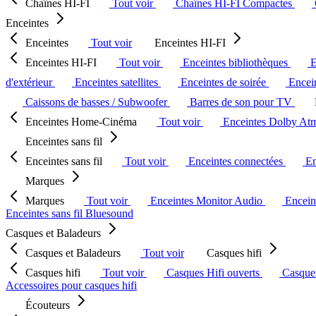
Chaînes HI-FI
Tout voir
Chaînes HI-FI Compactes
Enceintes
Enceintes
Tout voir
Enceintes HI-FI
Enceintes HI-FI
Tout voir
Enceintes bibliothèques
E
d'extérieur
Enceintes satellites
Enceintes de soirée
Encein
Caissons de basses / Subwoofer
Barres de son pour TV
Enceintes Home-Cinéma
Tout voir
Enceintes Dolby At
Enceintes sans fil
Enceintes sans fil
Tout voir
Enceintes connectées
En
Marques
Marques
Tout voir
Enceintes Monitor Audio
Encein
Enceintes sans fil Bluesound
Casques et Baladeurs
Casques et Baladeurs
Tout voir
Casques hifi
Casques hifi
Tout voir
Casques Hifi ouverts
Casque
Accessoires pour casques hifi
Écouteurs