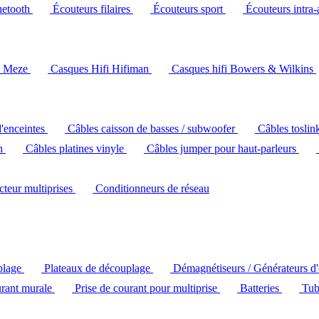
uetooth
Écouteurs filaires
Écouteurs sport
Écouteurs intra-
i Meze
Casques Hifi Hifiman
Casques hifi Bowers & Wilkins
d'enceintes
Câbles caisson de basses / subwoofer
Câbles toslin
ch
Câbles platines vinyle
Câbles jumper pour haut-parleurs
ecteur multiprises
Conditionneurs de réseau
plage
Plateaux de découplage
Démagnétiseurs / Générateurs d
urant murale
Prise de courant pour multiprise
Batteries
Tub