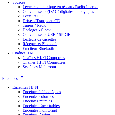
Sources
Lecteurs de musique en réseau / Radio Internet
Convertisseurs (DAC) digitales-analogiques
Lecteurs CD
Drives / Transports CD
Tuners / Radio
Horloges - Clock
Convertisseurs USB / SPDIF
Lecteurs de cassettes
Récepteurs Bluetooth
Emetteur Bluetooth
Chaînes HI-FI
Chaînes HI-FI Compactes
Chaînes HI-FI Connectées
Systèmes Multiroom
Enceintes
Enceintes HI-FI
Enceintes bibliothèques
Enceintes colonnes
Enceintes murales
Enceintes Encastrables
Enceintes monitoring
Enceintes Actives