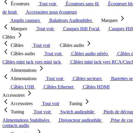
Écouteurs
Tout voir
Écouteurs sans fil
Écouteurs bl
de bruit
Accessoires pour écouteurs
Amplis casques
Baladeurs Audiophiles
Marques
Marques
Tout voir
Casques Hifi Focal
Casques Hif
Câbles
Câbles
Tout voir
Câbles audio
Câbles audio
Tout voir
Câbles audio stéréo
Câbles 
Câbles mini jack vers mini jack
Câbles mini jack vers RCA/Cin
Alimentations
Alimentations
Tout voir
Câbles secteurs
Barrettes s
Câbles USB
Câbles Ethernet
Câbles HDMI
Accessoires
Accessoires
Tout voir
Tuning
Tuning
Tout voir
Switch audiophile
Pieds de décou
Alimentations Stabilisées
Disjoncteur audiophile
Prise de co
contacts audio