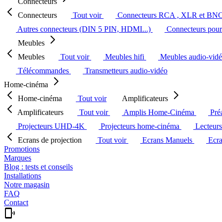
Connecteurs
Connecteurs
Tout voir
Connecteurs RCA , XLR et BN
Autres connecteurs (DIN 5 PIN, HDMI...)
Connecteurs pour 
Meubles
Meubles
Tout voir
Meubles hifi
Meubles audio-vid
Télécommandes
Transmetteurs audio-vidéo
Home-cinéma
Home-cinéma
Tout voir
Amplificateurs
Amplificateurs
Tout voir
Amplis Home-Cinéma
Pré
Projecteurs UHD-4K
Projecteurs home-cinéma
Lecteur
Ecrans de projection
Tout voir
Ecrans Manuels
Ecr
Promotions
Marques
Blog : tests et conseils
Installations
Notre magasin
FAQ
Contact