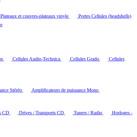
Plateaux et couvres-plateaux vinyle
Portes Cellules (headshells)
le
on
Cellules Audio-Technica
Cellules Grado
Cellules
sance Stéréo
Amplificateurs de puissance Mono
rs CD
Drives / Transports CD
Tuners / Radio
Horloges -