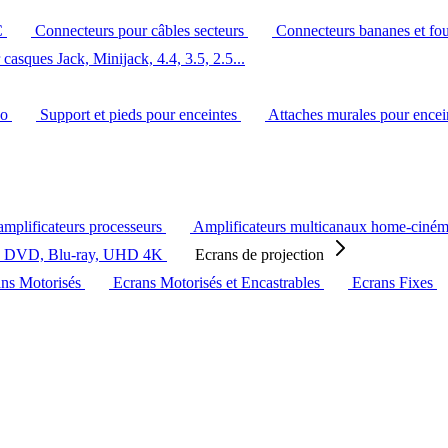
C
Connecteurs pour câbles secteurs
Connecteurs bananes et fo
casques Jack, Minijack, 4.4, 3.5, 2.5...
éo
Support et pieds pour enceintes
Attaches murales pour ence
amplificateurs processeurs
Amplificateurs multicanaux home-ciné
s DVD, Blu-ray, UHD 4K
Ecrans de projection
ans Motorisés
Ecrans Motorisés et Encastrables
Ecrans Fixes