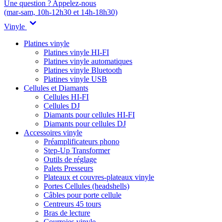
Une question ? Appelez-nous
(mar-sam, 10h-12h30 et 14h-18h30)
Vinyle
Platines vinyle
Platines vinyle HI-FI
Platines vinyle automatiques
Platines vinyle Bluetooth
Platines vinyle USB
Cellules et Diamants
Cellules HI-FI
Cellules DJ
Diamants pour cellules HI-FI
Diamants pour cellules DJ
Accessoires vinyle
Préamplificateurs phono
Step-Up Transformer
Outils de réglage
Palets Presseurs
Plateaux et couvres-plateaux vinyle
Portes Cellules (headshells)
Câbles pour porte cellule
Centreurs 45 tours
Bras de lecture
Courroies vinyle