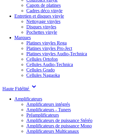
Capots de platines
Cadres déco vinyle
Entretien et disques vinyle
Nettoyage vinyles
Disques vinyles
Pochettes vinyle
Marques
Platines vinyles Rega
Platines vinyles Pro-Ject
Platines vinyles Audio-Technica
Cellules Ortofon
Cellules Audio-Technica
Cellules Grado
Cellules Nagaoka
Haute Fidélité
Amplificateurs
Amplificateurs intégrés
Amplificateurs - Tuners
Préamplificateurs
Amplificateurs de puissance Stéréo
Amplificateurs de puissance Mono
Amplificateurs Multicanaux