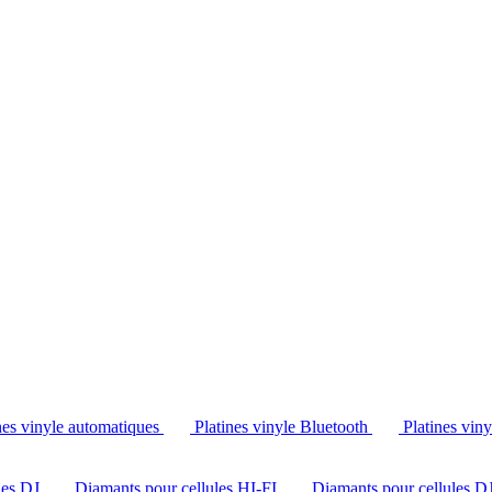
Tél. : +32 2 538 44 51 (mar-sam, 10h-12h30 et 14h-18h30)
nes vinyle automatiques
Platines vinyle Bluetooth
Platines vin
les DJ
Diamants pour cellules HI-FI
Diamants pour cellules D