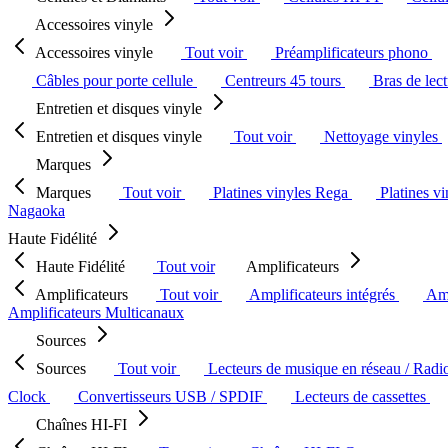
Accessoires vinyle
Accessoires vinyle
Tout voir
Préamplificateurs phono
Câbles pour porte cellule
Centreurs 45 tours
Bras de lec
Entretien et disques vinyle
Entretien et disques vinyle
Tout voir
Nettoyage vinyles
Marques
Marques
Tout voir
Platines vinyles Rega
Platines v
Nagaoka
Haute Fidélité
Haute Fidélité
Tout voir
Amplificateurs
Amplificateurs
Tout voir
Amplificateurs intégrés
Amp
Amplificateurs Multicanaux
Sources
Sources
Tout voir
Lecteurs de musique en réseau / Radi
Clock
Convertisseurs USB / SPDIF
Lecteurs de cassettes
Chaînes HI-FI