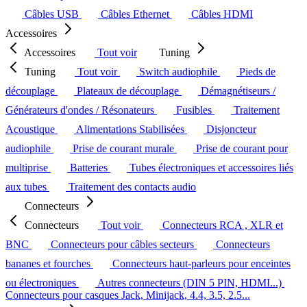
Câbles USB
Câbles Ethernet
Câbles HDMI
Accessoires
Accessoires
Tout voir
Tuning
Tuning
Tout voir
Switch audiophile
Pieds de
découplage
Plateaux de découplage
Démagnétiseurs /
Générateurs d'ondes / Résonateurs
Fusibles
Traitement
Acoustique
Alimentations Stabilisées
Disjoncteur
audiophile
Prise de courant murale
Prise de courant pour
multiprise
Batteries
Tubes électroniques et accessoires liés
aux tubes
Traitement des contacts audio
Connecteurs
Connecteurs
Tout voir
Connecteurs RCA , XLR et
BNC
Connecteurs pour câbles secteurs
Connecteurs
bananes et fourches
Connecteurs haut-parleurs pour enceintes
ou électroniques
Autres connecteurs (DIN 5 PIN, HDMI...)
Connecteurs pour casques Jack, Minijack, 4.4, 3.5, 2.5...