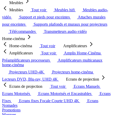
Meubles
Meubles
Tout voir
Meubles hifi
Meubles audio-
vidéo
Support et pieds pour enceintes
Attaches murales
pour enceintes
Supports plafonds et muraux pour projecteurs
Télécommandes
Transmetteurs audio-vidéo
Home-cinéma
Home-cinéma
Tout voir
Amplificateurs
Amplificateurs
Tout voir
Amplis Home-Cinéma
Préamplificateurs processeurs
Amplificateurs multicanaux
home-cinéma
Projecteurs UHD-4K
Projecteurs home-cinéma
Lecteurs DVD, Blu-ray, UHD 4K
Ecrans de projection
Ecrans de projection
Tout voir
Ecrans Manuels
Ecrans Motorisés
Ecrans Motorisés et Encastrables
Ecrans
Fixes
Ecrans fixes Focale Courte UHD 4K
Ecrans
Nomades
Promotions
Marques