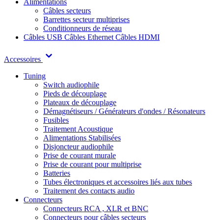
Alimentations
Câbles secteurs
Barrettes secteur multiprises
Conditionneurs de réseau
Câbles USB
Câbles Ethernet
Câbles HDMI
Accessoires
Tuning
Switch audiophile
Pieds de découplage
Plateaux de découplage
Démagnétiseurs / Générateurs d'ondes / Résonateurs
Fusibles
Traitement Acoustique
Alimentations Stabilisées
Disjoncteur audiophile
Prise de courant murale
Prise de courant pour multiprise
Batteries
Tubes électroniques et accessoires liés aux tubes
Traitement des contacts audio
Connecteurs
Connecteurs RCA , XLR et BNC
Connecteurs pour câbles secteurs