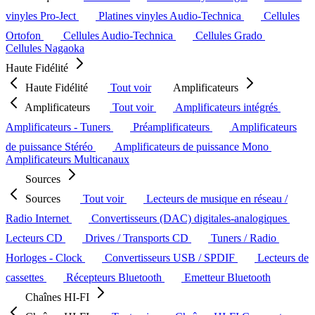
vinyles Pro-Ject
Platines vinyles Audio-Technica
Cellules
Ortofon
Cellules Audio-Technica
Cellules Grado
Cellules Nagaoka
Haute Fidélité
Haute Fidélité
Tout voir
Amplificateurs
Amplificateurs
Tout voir
Amplificateurs intégrés
Amplificateurs - Tuners
Préamplificateurs
Amplificateurs
de puissance Stéréo
Amplificateurs de puissance Mono
Amplificateurs Multicanaux
Sources
Sources
Tout voir
Lecteurs de musique en réseau /
Radio Internet
Convertisseurs (DAC) digitales-analogiques
Lecteurs CD
Drives / Transports CD
Tuners / Radio
Horloges - Clock
Convertisseurs USB / SPDIF
Lecteurs de
cassettes
Récepteurs Bluetooth
Emetteur Bluetooth
Chaînes HI-FI