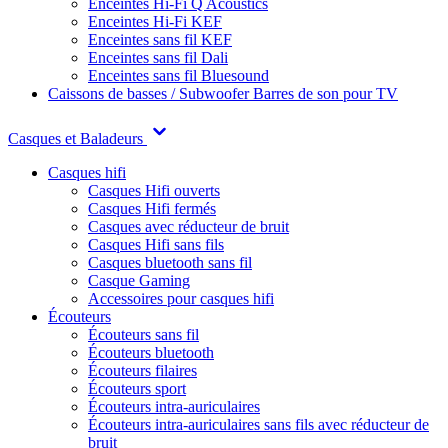
Enceintes Hi-Fi Q Acoustics
Enceintes Hi-Fi KEF
Enceintes sans fil KEF
Enceintes sans fil Dali
Enceintes sans fil Bluesound
Caissons de basses / Subwoofer
Barres de son pour TV
Casques et Baladeurs
Casques hifi
Casques Hifi ouverts
Casques Hifi fermés
Casques avec réducteur de bruit
Casques Hifi sans fils
Casques bluetooth sans fil
Casque Gaming
Accessoires pour casques hifi
Écouteurs
Écouteurs sans fil
Écouteurs bluetooth
Écouteurs filaires
Écouteurs sport
Écouteurs intra-auriculaires
Écouteurs intra-auriculaires sans fils avec réducteur de
bruit