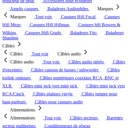
réducteur de bruit
Accessoires pour écouteurs
Amplis casques
Baladeurs Audiophiles
Marques
Marques
Tout voir
Casques Hifi Focal
Casques
Hifi Meze
Casques Hifi Hifiman
Casques hifi Bowers &
Wilkins
Casques Hifi Grado
Baladeurs Fiio
Baladeurs
Shanling
Câbles
Câbles
Tout voir
Câbles audio
Câbles audio
Tout voir
Câbles audio stéréo
Câbles
d'enceintes
Câbles caisson de basses / subwoofer
Câbles
toslink optiques
Câbles numériques coaxiaux RCA, BNC et
XLR
Câbles mini jack vers mini jack
Câbles mini jack vers
RCA/Cinch
Câbles platines vinyle
Câbles jumper pour
haut-parleurs
Câbles pour casques audio
Alimentations
Alimentations
Tout voir
Câbles secteurs
Barrettes
secteur multiprises
Conditionneurs de réseau