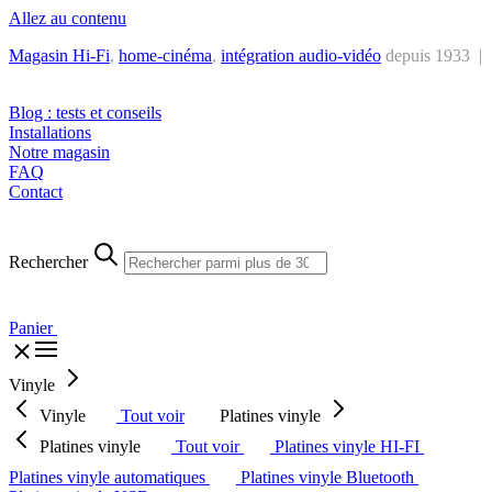
Allez au contenu
Magasin Hi-Fi
,
home-cinéma
,
intégra
tion audio-vidéo
depuis 1933 |
Tél. : +32 2 538 44 51 (mar-sam, 10h-12h30 et 14h-18h30)
Blog : tests et conseils
Installations
Notre magasin
FAQ
Contact
Rechercher
Panier
Vinyle
Vinyle
Tout voir
Platines vinyle
Platines vinyle
Tout voir
Platines vinyle HI-FI
Platines vinyle automatiques
Platines vinyle Bluetooth