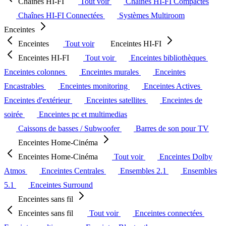
Chaînes HI-FI
Tout voir
Chaînes HI-FI Compactes
Chaînes HI-FI Connectées
Systèmes Multiroom
Enceintes
Enceintes
Tout voir
Enceintes HI-FI
Enceintes HI-FI
Tout voir
Enceintes bibliothèques
Enceintes colonnes
Enceintes murales
Enceintes
Encastrables
Enceintes monitoring
Enceintes Actives
Enceintes d'extérieur
Enceintes satellites
Enceintes de
soirée
Enceintes pc et multimedias
Caissons de basses / Subwoofer
Barres de son pour TV
Enceintes Home-Cinéma
Enceintes Home-Cinéma
Tout voir
Enceintes Dolby
Atmos
Enceintes Centrales
Ensembles 2.1
Ensembles
5.1
Enceintes Surround
Enceintes sans fil
Enceintes sans fil
Tout voir
Enceintes connectées