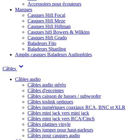
Accessoires pour écouteurs
Marques
Casques Hifi Focal
Casques Hifi Meze
Casques Hifi Hifiman
Casques hifi Bowers & Wilkins
Casques Hifi Grado
Baladeurs Fiio
Baladeurs Shanling
Amplis casques
Baladeurs Audiophiles
Câbles
Câbles audio
Câbles audio stéréo
Câbles d'enceintes
Câbles caisson de basses / subwoofer
Câbles toslink optiques
Câbles numériques coaxiaux RCA, BNC et XLR
Câbles mini jack vers mini jack
Câbles mini jack vers RCA/Cinch
Câbles platines vinyle
Câbles jumper pour haut-parleurs
Câbles pour casques audio