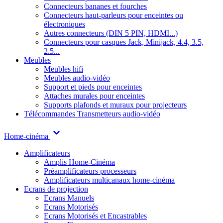
Connecteurs bananes et fourches
Connecteurs haut-parleurs pour enceintes ou
électroniques
Autres connecteurs (DIN 5 PIN, HDMI...)
Connecteurs pour casques Jack, Minijack, 4.4, 3.5,
2.5...
Meubles
Meubles hifi
Meubles audio-vidéo
Support et pieds pour enceintes
Attaches murales pour enceintes
Supports plafonds et muraux pour projecteurs
Télécommandes
Transmetteurs audio-vidéo
Home-cinéma
Amplificateurs
Amplis Home-Cinéma
Préamplificateurs processeurs
Amplificateurs multicanaux home-cinéma
Ecrans de projection
Ecrans Manuels
Ecrans Motorisés
Ecrans Motorisés et Encastrables