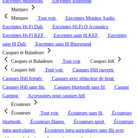
Enceintes multiroom
Enceintes Bluetooth
Marques
Marques
Tout voir
Enceintes Monitor Audio
Enceintes Hi-Fi Dali
Enceintes Hi-Fi Q Acoustics
Enceintes Hi-Fi KEF
Enceintes sans fil KEF
Enceintes
sans fil Dali
Enceintes sans fil Bluesound
Casques et Baladeurs
Casques et Baladeurs
Tout voir
Casques hifi
Casques hifi
Tout voir
Casques Hifi ouverts
Casques Hifi fermés
Casques avec réducteur de bruit
Casques Hifi sans fils
Casques bluetooth sans fil
Casque
Gaming
Accessoires pour casques hifi
Écouteurs
Écouteurs
Tout voir
Écouteurs sans fil
Écouteurs
bluetooth
Écouteurs filaires
Écouteurs sport
Écouteurs
intra-auriculaires
Écouteurs intra-auriculaires sans fils avec