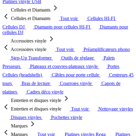
Platines vinyle USB
Cellules et Diamants
Cellules et Diamants
Tout voir
Cellules HI-FI
Cellules DJ
Diamants pour cellules HI-FI
Diamants pour
cellules DJ
Accessoires vinyle
Accessoires vinyle
Tout voir
Préamplificateurs phono
Step-Up Transformer
Outils de réglage
Palets
Presseurs
Plateaux et couvres-plateaux vinyle
Portes
Cellules (headshells)
Câbles pour porte cellule
Centreurs 45
tours
Bras de lecture
Courroies vinyle
Capots de
platines
Cadres déco vinyle
Entretien et disques vinyle
Entretien et disques vinyle
Tout voir
Nettoyage vinyles
Disques vinyles
Pochettes vinyle
Marques
Marques
Tout voir
Platines vinyles Rega
Platines