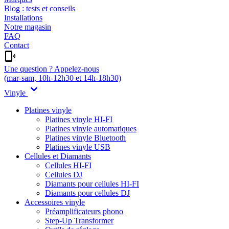
Blog : tests et conseils
Installations
Notre magasin
FAQ
Contact
Une question ? Appelez-nous
(mar-sam, 10h-12h30 et 14h-18h30)
Vinyle
Platines vinyle
Platines vinyle HI-FI
Platines vinyle automatiques
Platines vinyle Bluetooth
Platines vinyle USB
Cellules et Diamants
Cellules HI-FI
Cellules DJ
Diamants pour cellules HI-FI
Diamants pour cellules DJ
Accessoires vinyle
Préamplificateurs phono
Step-Up Transformer