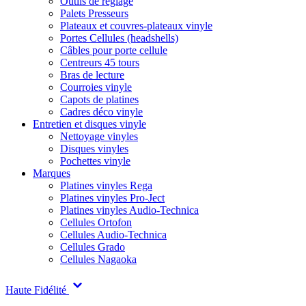
Outils de réglage
Palets Presseurs
Plateaux et couvres-plateaux vinyle
Portes Cellules (headshells)
Câbles pour porte cellule
Centreurs 45 tours
Bras de lecture
Courroies vinyle
Capots de platines
Cadres déco vinyle
Entretien et disques vinyle
Nettoyage vinyles
Disques vinyles
Pochettes vinyle
Marques
Platines vinyles Rega
Platines vinyles Pro-Ject
Platines vinyles Audio-Technica
Cellules Ortofon
Cellules Audio-Technica
Cellules Grado
Cellules Nagaoka
Haute Fidélité