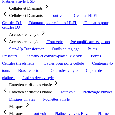
Platines vinyle USB
Cellules et Diamants
Cellules et Diamants
Tout voir
Cellules HI-FI
Cellules DJ
Diamants pour cellules HI-FI
Diamants pour
cellules DJ
Accessoires vinyle
Accessoires vinyle
Tout voir
Préamplificateurs phono
Step-Up Transformer
Outils de réglage
Palets
Presseurs
Plateaux et couvres-plateaux vinyle
Portes
Cellules (headshells)
Câbles pour porte cellule
Centreurs 45
tours
Bras de lecture
Courroies vinyle
Capots de
platines
Cadres déco vinyle
Entretien et disques vinyle
Entretien et disques vinyle
Tout voir
Nettoyage vinyles
Disques vinyles
Pochettes vinyle
Marques
Marques
Tout voir
Platines vinyles Rega
Platines