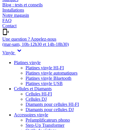
Blog : tests et conseils
Installations
Notre magasin
FAQ
Contact
Une question ? Appelez-nous
(mar-sam, 10h-12h30 et 14h-18h30)
Vinyle
Platines vinyle
Platines vinyle HI-FI
Platines vinyle automatiques
Platines vinyle Bluetooth
Platines vinyle USB
Cellules et Diamants
Cellules HI-FI
Cellules DJ
Diamants pour cellules HI-FI
Diamants pour cellules DJ
Accessoires vinyle
Préamplificateurs phono
Step-Up Transformer