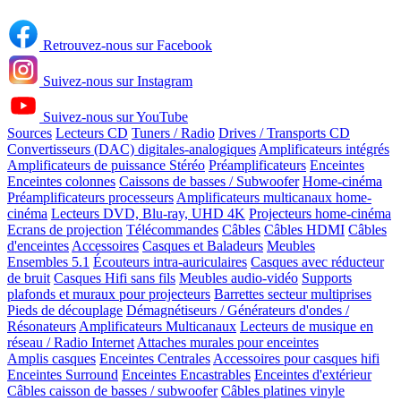
Retrouvez-nous sur Facebook
Suivez-nous sur Instagram
Suivez-nous sur YouTube
Sources
Lecteurs CD
Tuners / Radio
Drives / Transports CD
Convertisseurs (DAC) digitales-analogiques
Amplificateurs intégrés
Amplificateurs de puissance Stéréo
Préamplificateurs
Enceintes
Enceintes colonnes
Caissons de basses / Subwoofer
Home-cinéma
Préamplificateurs processeurs
Amplificateurs multicanaux home-
cinéma
Lecteurs DVD, Blu-ray, UHD 4K
Projecteurs home-cinéma
Ecrans de projection
Télécommandes
Câbles
Câbles HDMI
Câbles
d'enceintes
Accessoires
Casques et Baladeurs
Meubles
Ensembles 5.1
Écouteurs intra-auriculaires
Casques avec réducteur
de bruit
Casques Hifi sans fils
Meubles audio-vidéo
Supports
plafonds et muraux pour projecteurs
Barrettes secteur multiprises
Pieds de découplage
Démagnétiseurs / Générateurs d'ondes /
Résonateurs
Amplificateurs Multicanaux
Lecteurs de musique en
réseau / Radio Internet
Attaches murales pour enceintes
Amplis casques
Enceintes Centrales
Accessoires pour casques hifi
Enceintes Surround
Enceintes Encastrables
Enceintes d'extérieur
Câbles caisson de basses / subwoofer
Câbles platines vinyle