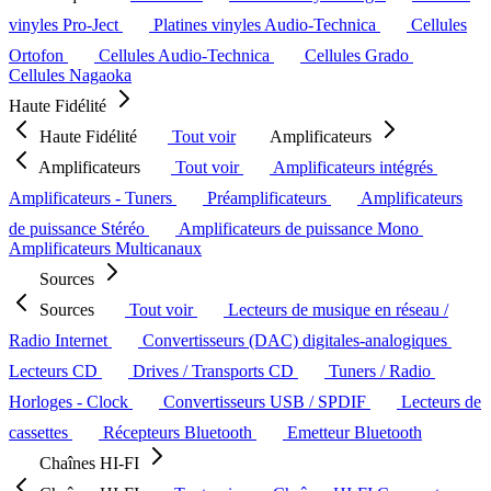
vinyles Pro-Ject
Platines vinyles Audio-Technica
Cellules
Ortofon
Cellules Audio-Technica
Cellules Grado
Cellules Nagaoka
Haute Fidélité
Haute Fidélité
Tout voir
Amplificateurs
Amplificateurs
Tout voir
Amplificateurs intégrés
Amplificateurs - Tuners
Préamplificateurs
Amplificateurs
de puissance Stéréo
Amplificateurs de puissance Mono
Amplificateurs Multicanaux
Sources
Sources
Tout voir
Lecteurs de musique en réseau /
Radio Internet
Convertisseurs (DAC) digitales-analogiques
Lecteurs CD
Drives / Transports CD
Tuners / Radio
Horloges - Clock
Convertisseurs USB / SPDIF
Lecteurs de
cassettes
Récepteurs Bluetooth
Emetteur Bluetooth
Chaînes HI-FI