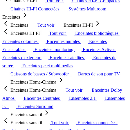
Chaînes HI-FI
Tout voir
Chaînes HI-FI Compactes
Chaînes HI-FI Connectées
Systèmes Multiroom
Enceintes
Enceintes
Tout voir
Enceintes HI-FI
Enceintes HI-FI
Tout voir
Enceintes bibliothèques
Enceintes colonnes
Enceintes murales
Enceintes
Encastrables
Enceintes monitoring
Enceintes Actives
Enceintes d'extérieur
Enceintes satellites
Enceintes de
soirée
Enceintes pc et multimedias
Caissons de basses / Subwoofer
Barres de son pour TV
Enceintes Home-Cinéma
Enceintes Home-Cinéma
Tout voir
Enceintes Dolby
Atmos
Enceintes Centrales
Ensembles 2.1
Ensembles
5.1
Enceintes Surround
Enceintes sans fil
Enceintes sans fil
Tout voir
Enceintes connectées