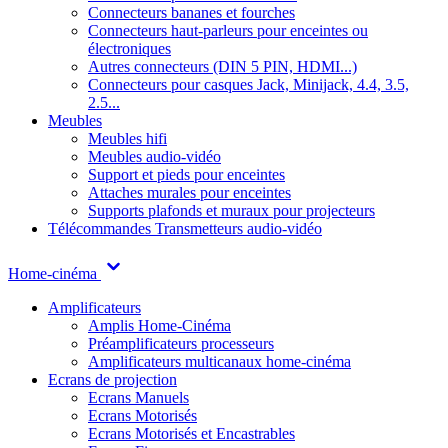
Connecteurs bananes et fourches
Connecteurs haut-parleurs pour enceintes ou
électroniques
Autres connecteurs (DIN 5 PIN, HDMI...)
Connecteurs pour casques Jack, Minijack, 4.4, 3.5,
2.5...
Meubles
Meubles hifi
Meubles audio-vidéo
Support et pieds pour enceintes
Attaches murales pour enceintes
Supports plafonds et muraux pour projecteurs
Télécommandes
Transmetteurs audio-vidéo
Home-cinéma
Amplificateurs
Amplis Home-Cinéma
Préamplificateurs processeurs
Amplificateurs multicanaux home-cinéma
Ecrans de projection
Ecrans Manuels
Ecrans Motorisés
Ecrans Motorisés et Encastrables