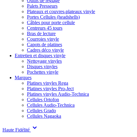
Outils de réglage
Palets Presseurs
Plateaux et couvres-plateaux vinyle
Portes Cellules (headshells)
Câbles pour porte cellule
Centreurs 45 tours
Bras de lecture
Courroies vinyle
Capots de platines
Cadres déco vinyle
Entretien et disques vinyle
Nettoyage vinyles
Disques vinyles
Pochettes vinyle
Marques
Platines vinyles Rega
Platines vinyles Pro-Ject
Platines vinyles Audio-Technica
Cellules Ortofon
Cellules Audio-Technica
Cellules Grado
Cellules Nagaoka
Haute Fidélité