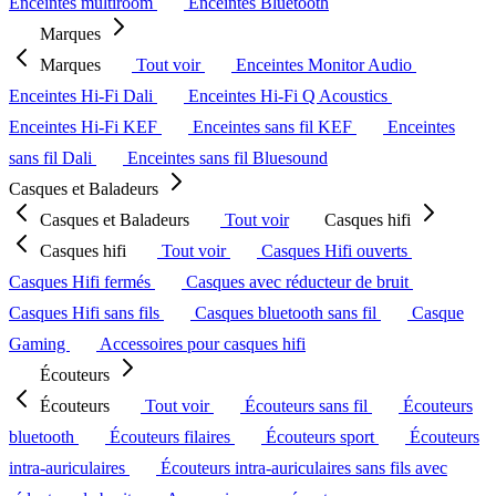
Enceintes multiroom
Enceintes Bluetooth
Marques
Marques
Tout voir
Enceintes Monitor Audio
Enceintes Hi-Fi Dali
Enceintes Hi-Fi Q Acoustics
Enceintes Hi-Fi KEF
Enceintes sans fil KEF
Enceintes
sans fil Dali
Enceintes sans fil Bluesound
Casques et Baladeurs
Casques et Baladeurs
Tout voir
Casques hifi
Casques hifi
Tout voir
Casques Hifi ouverts
Casques Hifi fermés
Casques avec réducteur de bruit
Casques Hifi sans fils
Casques bluetooth sans fil
Casque
Gaming
Accessoires pour casques hifi
Écouteurs
Écouteurs
Tout voir
Écouteurs sans fil
Écouteurs
bluetooth
Écouteurs filaires
Écouteurs sport
Écouteurs
intra-auriculaires
Écouteurs intra-auriculaires sans fils avec