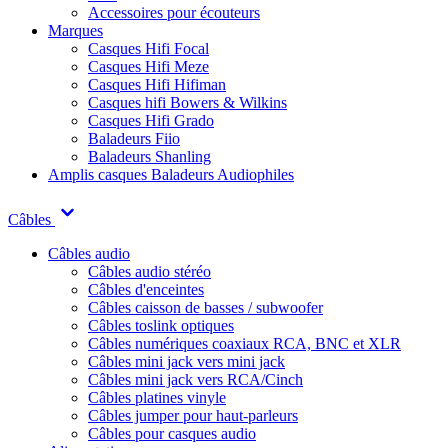
Accessoires pour écouteurs
Marques
Casques Hifi Focal
Casques Hifi Meze
Casques Hifi Hifiman
Casques hifi Bowers & Wilkins
Casques Hifi Grado
Baladeurs Fiio
Baladeurs Shanling
Amplis casques
Baladeurs Audiophiles
Câbles
Câbles audio
Câbles audio stéréo
Câbles d'enceintes
Câbles caisson de basses / subwoofer
Câbles toslink optiques
Câbles numériques coaxiaux RCA, BNC et XLR
Câbles mini jack vers mini jack
Câbles mini jack vers RCA/Cinch
Câbles platines vinyle
Câbles jumper pour haut-parleurs
Câbles pour casques audio