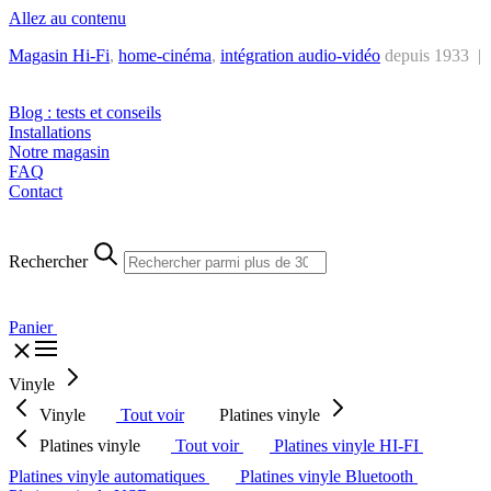
Allez au contenu
Magasin Hi-Fi
,
home-cinéma
,
intégra
tion audio-vidéo
depuis 1933 |
Tél. : +32 2 538 44 51 (mar-sam, 10h-12h30 et 14h-18h30)
Blog : tests et conseils
Installations
Notre magasin
FAQ
Contact
Rechercher
Panier
Vinyle
Vinyle
Tout voir
Platines vinyle
Platines vinyle
Tout voir
Platines vinyle HI-FI
Platines vinyle automatiques
Platines vinyle Bluetooth