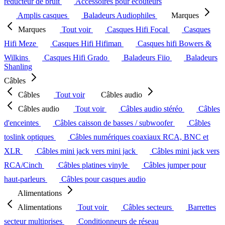
réducteur de bruit
Accessoires pour écouteurs
Amplis casques
Baladeurs Audiophiles
Marques
Marques
Tout voir
Casques Hifi Focal
Casques
Hifi Meze
Casques Hifi Hifiman
Casques hifi Bowers &
Wilkins
Casques Hifi Grado
Baladeurs Fiio
Baladeurs
Shanling
Câbles
Câbles
Tout voir
Câbles audio
Câbles audio
Tout voir
Câbles audio stéréo
Câbles
d'enceintes
Câbles caisson de basses / subwoofer
Câbles
toslink optiques
Câbles numériques coaxiaux RCA, BNC et
XLR
Câbles mini jack vers mini jack
Câbles mini jack vers
RCA/Cinch
Câbles platines vinyle
Câbles jumper pour
haut-parleurs
Câbles pour casques audio
Alimentations
Alimentations
Tout voir
Câbles secteurs
Barrettes
secteur multiprises
Conditionneurs de réseau