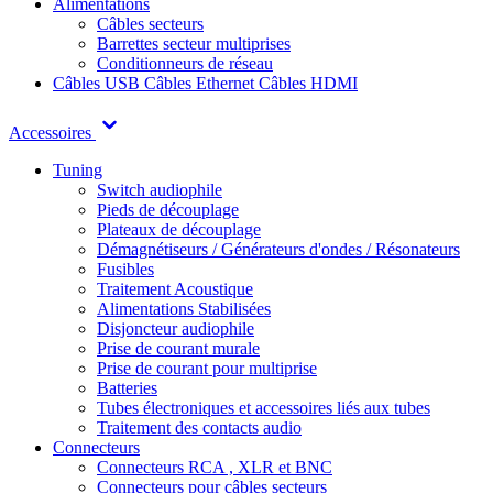
Alimentations
Câbles secteurs
Barrettes secteur multiprises
Conditionneurs de réseau
Câbles USB
Câbles Ethernet
Câbles HDMI
Accessoires
Tuning
Switch audiophile
Pieds de découplage
Plateaux de découplage
Démagnétiseurs / Générateurs d'ondes / Résonateurs
Fusibles
Traitement Acoustique
Alimentations Stabilisées
Disjoncteur audiophile
Prise de courant murale
Prise de courant pour multiprise
Batteries
Tubes électroniques et accessoires liés aux tubes
Traitement des contacts audio
Connecteurs
Connecteurs RCA , XLR et BNC
Connecteurs pour câbles secteurs