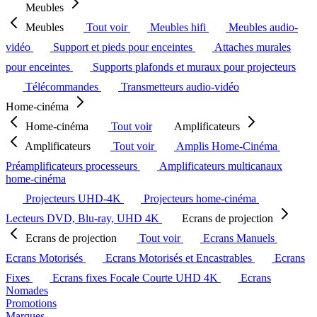
Meubles
Meubles
Tout voir
Meubles hifi
Meubles audio-
vidéo
Support et pieds pour enceintes
Attaches murales
pour enceintes
Supports plafonds et muraux pour projecteurs
Télécommandes
Transmetteurs audio-vidéo
Home-cinéma
Home-cinéma
Tout voir
Amplificateurs
Amplificateurs
Tout voir
Amplis Home-Cinéma
Préamplificateurs processeurs
Amplificateurs multicanaux
home-cinéma
Projecteurs UHD-4K
Projecteurs home-cinéma
Lecteurs DVD, Blu-ray, UHD 4K
Ecrans de projection
Ecrans de projection
Tout voir
Ecrans Manuels
Ecrans Motorisés
Ecrans Motorisés et Encastrables
Ecrans
Fixes
Ecrans fixes Focale Courte UHD 4K
Ecrans
Nomades
Promotions
Marques