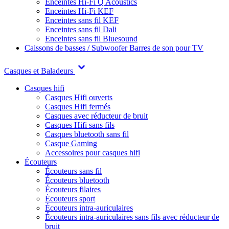
Enceintes Hi-Fi Q Acoustics
Enceintes Hi-Fi KEF
Enceintes sans fil KEF
Enceintes sans fil Dali
Enceintes sans fil Bluesound
Caissons de basses / Subwoofer
Barres de son pour TV
Casques et Baladeurs
Casques hifi
Casques Hifi ouverts
Casques Hifi fermés
Casques avec réducteur de bruit
Casques Hifi sans fils
Casques bluetooth sans fil
Casque Gaming
Accessoires pour casques hifi
Écouteurs
Écouteurs sans fil
Écouteurs bluetooth
Écouteurs filaires
Écouteurs sport
Écouteurs intra-auriculaires
Écouteurs intra-auriculaires sans fils avec réducteur de
bruit