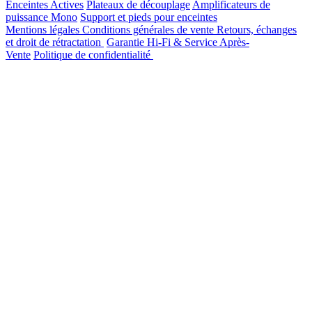
Enceintes Actives
Plateaux de découplage
Amplificateurs de
puissance Mono
Support et pieds pour enceintes
Mentions légales
Conditions générales de vente
Retours, échanges
et droit de rétractation
Garantie Hi-Fi & Service Après-
Vente
Politique de confidentialité