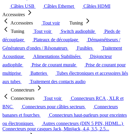
Câbles USB
Câbles Ethernet
Câbles HDMI
Accessoires
Accessoires
Tout voir
Tuning
Tuning
Tout voir
Switch audiophile
Pieds de
découplage
Plateaux de découplage
Démagnétiseurs /
Générateurs d'ondes / Résonateurs
Fusibles
Traitement
Acoustique
Alimentations Stabilisées
Disjoncteur
audiophile
Prise de courant murale
Prise de courant pour
multiprise
Batteries
Tubes électroniques et accessoires liés
aux tubes
Traitement des contacts audio
Connecteurs
Connecteurs
Tout voir
Connecteurs RCA , XLR et
BNC
Connecteurs pour câbles secteurs
Connecteurs
bananes et fourches
Connecteurs haut-parleurs pour enceintes
ou électroniques
Autres connecteurs (DIN 5 PIN, HDMI...)
Connecteurs pour casques Jack, Minijack, 4.4, 3.5, 2.5...