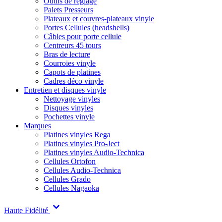
Outils de réglage
Palets Presseurs
Plateaux et couvres-plateaux vinyle
Portes Cellules (headshells)
Câbles pour porte cellule
Centreurs 45 tours
Bras de lecture
Courroies vinyle
Capots de platines
Cadres déco vinyle
Entretien et disques vinyle
Nettoyage vinyles
Disques vinyles
Pochettes vinyle
Marques
Platines vinyles Rega
Platines vinyles Pro-Ject
Platines vinyles Audio-Technica
Cellules Ortofon
Cellules Audio-Technica
Cellules Grado
Cellules Nagaoka
Haute Fidélité