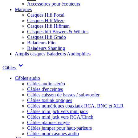
Accessoires pour écouteurs
Marques
Casques Hifi Focal
Casques Hifi Meze
Casques Hifi Hifiman
Casques hifi Bowers & Wilkins
Casques Hifi Grado
Baladeurs Fiio
Baladeurs Shanling
Amplis casques
Baladeurs Audiophiles
Câbles
Câbles audio
Câbles audio stéréo
Câbles d'enceintes
Câbles caisson de basses / subwoofer
Câbles toslink optiques
Câbles numériques coaxiaux RCA, BNC et XLR
Câbles mini jack vers mini jack
Câbles mini jack vers RCA/Cinch
Câbles platines vinyle
Câbles jumper pour haut-parleurs
Câbles pour casques audio