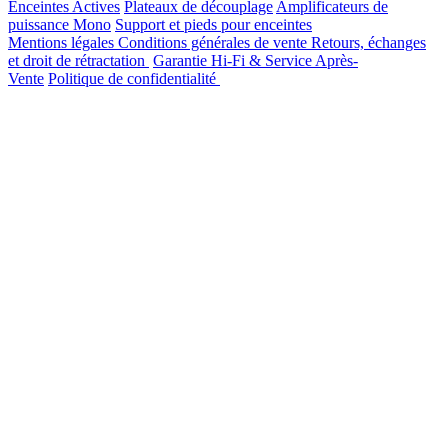
Enceintes Actives
Plateaux de découplage
Amplificateurs de
puissance Mono
Support et pieds pour enceintes
Mentions légales
Conditions générales de vente
Retours, échanges
et droit de rétractation
Garantie Hi-Fi & Service Après-
Vente
Politique de confidentialité