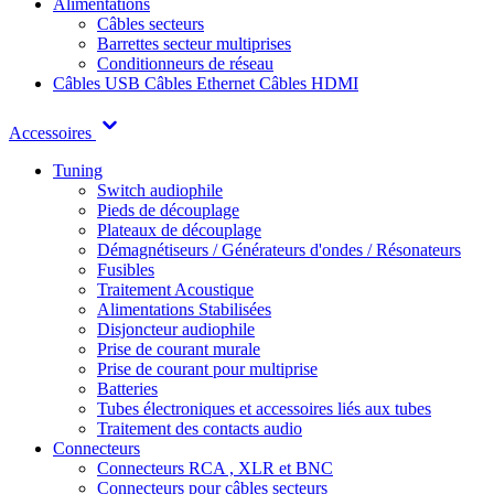
Alimentations
Câbles secteurs
Barrettes secteur multiprises
Conditionneurs de réseau
Câbles USB
Câbles Ethernet
Câbles HDMI
Accessoires
Tuning
Switch audiophile
Pieds de découplage
Plateaux de découplage
Démagnétiseurs / Générateurs d'ondes / Résonateurs
Fusibles
Traitement Acoustique
Alimentations Stabilisées
Disjoncteur audiophile
Prise de courant murale
Prise de courant pour multiprise
Batteries
Tubes électroniques et accessoires liés aux tubes
Traitement des contacts audio
Connecteurs
Connecteurs RCA , XLR et BNC
Connecteurs pour câbles secteurs