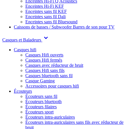
Enceintes Hi-Fi Q Acoustics
Enceintes Hi-Fi KEF
Enceintes sans fil KEF
Enceintes sans fil Dali
Enceintes sans fil Bluesound
Caissons de basses / Subwoofer
Barres de son pour TV
Casques et Baladeurs
Casques hifi
Casques Hifi ouverts
Casques Hifi fermés
Casques avec réducteur de bruit
Casques Hifi sans fils
Casques bluetooth sans fil
Casque Gaming
Accessoires pour casques hifi
Écouteurs
Écouteurs sans fil
Écouteurs bluetooth
Écouteurs filaires
Écouteurs sport
Écouteurs intra-auriculaires
Écouteurs intra-auriculaires sans fils avec réducteur de
bruit