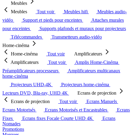
Meubles
Meubles
Tout voir
Meubles hifi
Meubles audio-
vidéo
Support et pieds pour enceintes
Attaches murales
pour enceintes
Supports plafonds et muraux pour projecteurs
Télécommandes
Transmetteurs audio-vidéo
Home-cinéma
Home-cinéma
Tout voir
Amplificateurs
Amplificateurs
Tout voir
Amplis Home-Cinéma
Préamplificateurs processeurs
Amplificateurs multicanaux
home-cinéma
Projecteurs UHD-4K
Projecteurs home-cinéma
Lecteurs DVD, Blu-ray, UHD 4K
Ecrans de projection
Ecrans de projection
Tout voir
Ecrans Manuels
Ecrans Motorisés
Ecrans Motorisés et Encastrables
Ecrans
Fixes
Ecrans fixes Focale Courte UHD 4K
Ecrans
Nomades
Promotions
Marques