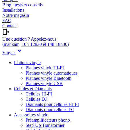
Blog : tests et conseils
Installations
Notre magasin
FAQ
Contact
Une question ? Appelez-nous
(mar-sam, 10h-12h30 et 14h-18h30)
Vinyle
Platines vinyle
Platines vinyle HI-FI
Platines vinyle automatiques
Platines vinyle Bluetooth
Platines vinyle USB
Cellules et Diamants
Cellules HI-FI
Cellules DJ
Diamants pour cellules HI-FI
Diamants pour cellules DJ
Accessoires vinyle
Préamplificateurs phono
Step-Up Transformer