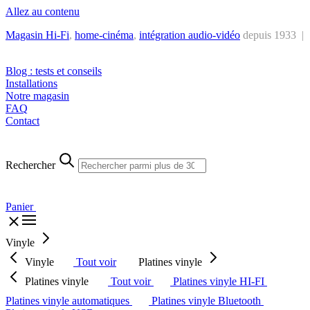
Allez au contenu
Magasin Hi-Fi
,
home-cinéma
,
intégra
tion audio-vidéo
depuis 1933 |
Tél. : +32 2 538 44 51 (mar-sam, 10h-12h30 et 14h-18h30)
Blog : tests et conseils
Installations
Notre magasin
FAQ
Contact
Rechercher
Panier
Vinyle
Vinyle
Tout voir
Platines vinyle
Platines vinyle
Tout voir
Platines vinyle HI-FI
Platines vinyle automatiques
Platines vinyle Bluetooth