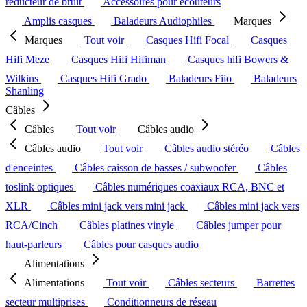
réducteur de bruit
Accessoires pour écouteurs
Amplis casques
Baladeurs Audiophiles
Marques
Marques
Tout voir
Casques Hifi Focal
Casques
Hifi Meze
Casques Hifi Hifiman
Casques hifi Bowers &
Wilkins
Casques Hifi Grado
Baladeurs Fiio
Baladeurs
Shanling
Câbles
Câbles
Tout voir
Câbles audio
Câbles audio
Tout voir
Câbles audio stéréo
Câbles
d'enceintes
Câbles caisson de basses / subwoofer
Câbles
toslink optiques
Câbles numériques coaxiaux RCA, BNC et
XLR
Câbles mini jack vers mini jack
Câbles mini jack vers
RCA/Cinch
Câbles platines vinyle
Câbles jumper pour
haut-parleurs
Câbles pour casques audio
Alimentations
Alimentations
Tout voir
Câbles secteurs
Barrettes
secteur multiprises
Conditionneurs de réseau