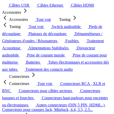
Câbles USB
Câbles Ethernet
Câbles HDMI
Accessoires
Accessoires
Tout voir
Tuning
Tuning
Tout voir
Switch audiophile
Pieds de
découplage
Plateaux de découplage
Démagnétiseurs /
Générateurs d'ondes / Résonateurs
Fusibles
Traitement
Acoustique
Alimentations Stabilisées
Disjoncteur
audiophile
Prise de courant murale
Prise de courant pour
multiprise
Batteries
Tubes électroniques et accessoires liés
aux tubes
Traitement des contacts audio
Connecteurs
Connecteurs
Tout voir
Connecteurs RCA , XLR et
BNC
Connecteurs pour câbles secteurs
Connecteurs
bananes et fourches
Connecteurs haut-parleurs pour enceintes
ou électroniques
Autres connecteurs (DIN 5 PIN, HDMI...)
Connecteurs pour casques Jack, Minijack, 4.4, 3.5, 2.5...