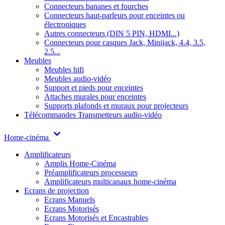
Connecteurs bananes et fourches
Connecteurs haut-parleurs pour enceintes ou
électroniques
Autres connecteurs (DIN 5 PIN, HDMI...)
Connecteurs pour casques Jack, Minijack, 4.4, 3.5,
2.5...
Meubles
Meubles hifi
Meubles audio-vidéo
Support et pieds pour enceintes
Attaches murales pour enceintes
Supports plafonds et muraux pour projecteurs
Télécommandes
Transmetteurs audio-vidéo
Home-cinéma
Amplificateurs
Amplis Home-Cinéma
Préamplificateurs processeurs
Amplificateurs multicanaux home-cinéma
Ecrans de projection
Ecrans Manuels
Ecrans Motorisés
Ecrans Motorisés et Encastrables