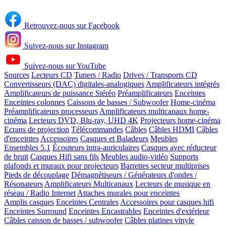
Retrouvez-nous sur Facebook
Suivez-nous sur Instagram
Suivez-nous sur YouTube
Sources
Lecteurs CD
Tuners / Radio
Drives / Transports CD
Convertisseurs (DAC) digitales-analogiques
Amplificateurs intégrés
Amplificateurs de puissance Stéréo
Préamplificateurs
Enceintes
Enceintes colonnes
Caissons de basses / Subwoofer
Home-cinéma
Préamplificateurs processeurs
Amplificateurs multicanaux home-
cinéma
Lecteurs DVD, Blu-ray, UHD 4K
Projecteurs home-cinéma
Ecrans de projection
Télécommandes
Câbles
Câbles HDMI
Câbles
d'enceintes
Accessoires
Casques et Baladeurs
Meubles
Ensembles 5.1
Écouteurs intra-auriculaires
Casques avec réducteur
de bruit
Casques Hifi sans fils
Meubles audio-vidéo
Supports
plafonds et muraux pour projecteurs
Barrettes secteur multiprises
Pieds de découplage
Démagnétiseurs / Générateurs d'ondes /
Résonateurs
Amplificateurs Multicanaux
Lecteurs de musique en
réseau / Radio Internet
Attaches murales pour enceintes
Amplis casques
Enceintes Centrales
Accessoires pour casques hifi
Enceintes Surround
Enceintes Encastrables
Enceintes d'extérieur
Câbles caisson de basses / subwoofer
Câbles platines vinyle