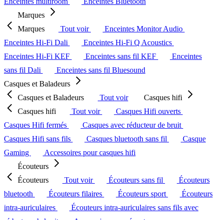
Enceintes multiroom
Enceintes Bluetooth
Marques
Marques
Tout voir
Enceintes Monitor Audio
Enceintes Hi-Fi Dali
Enceintes Hi-Fi Q Acoustics
Enceintes Hi-Fi KEF
Enceintes sans fil KEF
Enceintes
sans fil Dali
Enceintes sans fil Bluesound
Casques et Baladeurs
Casques et Baladeurs
Tout voir
Casques hifi
Casques hifi
Tout voir
Casques Hifi ouverts
Casques Hifi fermés
Casques avec réducteur de bruit
Casques Hifi sans fils
Casques bluetooth sans fil
Casque
Gaming
Accessoires pour casques hifi
Écouteurs
Écouteurs
Tout voir
Écouteurs sans fil
Écouteurs
bluetooth
Écouteurs filaires
Écouteurs sport
Écouteurs
intra-auriculaires
Écouteurs intra-auriculaires sans fils avec