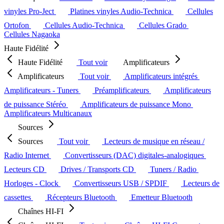
vinyles Pro-Ject
Platines vinyles Audio-Technica
Cellules
Ortofon
Cellules Audio-Technica
Cellules Grado
Cellules Nagaoka
Haute Fidélité
Haute Fidélité
Tout voir
Amplificateurs
Amplificateurs
Tout voir
Amplificateurs intégrés
Amplificateurs - Tuners
Préamplificateurs
Amplificateurs
de puissance Stéréo
Amplificateurs de puissance Mono
Amplificateurs Multicanaux
Sources
Sources
Tout voir
Lecteurs de musique en réseau /
Radio Internet
Convertisseurs (DAC) digitales-analogiques
Lecteurs CD
Drives / Transports CD
Tuners / Radio
Horloges - Clock
Convertisseurs USB / SPDIF
Lecteurs de
cassettes
Récepteurs Bluetooth
Emetteur Bluetooth
Chaînes HI-FI