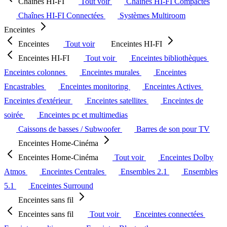
Chaînes HI-FI
Tout voir
Chaînes HI-FI Compactes
Chaînes HI-FI Connectées
Systèmes Multiroom
Enceintes
Enceintes
Tout voir
Enceintes HI-FI
Enceintes HI-FI
Tout voir
Enceintes bibliothèques
Enceintes colonnes
Enceintes murales
Enceintes
Encastrables
Enceintes monitoring
Enceintes Actives
Enceintes d'extérieur
Enceintes satellites
Enceintes de
soirée
Enceintes pc et multimedias
Caissons de basses / Subwoofer
Barres de son pour TV
Enceintes Home-Cinéma
Enceintes Home-Cinéma
Tout voir
Enceintes Dolby
Atmos
Enceintes Centrales
Ensembles 2.1
Ensembles
5.1
Enceintes Surround
Enceintes sans fil
Enceintes sans fil
Tout voir
Enceintes connectées