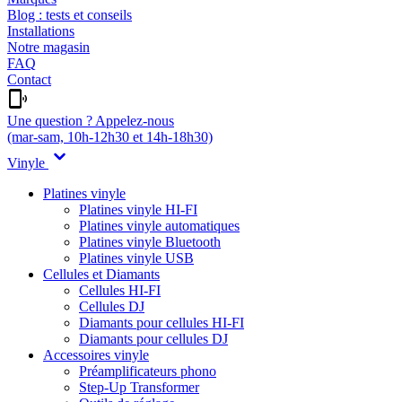
Blog : tests et conseils
Installations
Notre magasin
FAQ
Contact
Une question ? Appelez-nous
(mar-sam, 10h-12h30 et 14h-18h30)
Vinyle
Platines vinyle
Platines vinyle HI-FI
Platines vinyle automatiques
Platines vinyle Bluetooth
Platines vinyle USB
Cellules et Diamants
Cellules HI-FI
Cellules DJ
Diamants pour cellules HI-FI
Diamants pour cellules DJ
Accessoires vinyle
Préamplificateurs phono
Step-Up Transformer