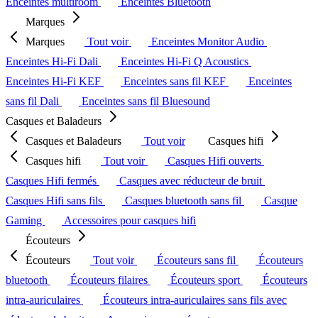
Enceintes multiroom
Enceintes Bluetooth
Marques
Marques
Tout voir
Enceintes Monitor Audio
Enceintes Hi-Fi Dali
Enceintes Hi-Fi Q Acoustics
Enceintes Hi-Fi KEF
Enceintes sans fil KEF
Enceintes
sans fil Dali
Enceintes sans fil Bluesound
Casques et Baladeurs
Casques et Baladeurs
Tout voir
Casques hifi
Casques hifi
Tout voir
Casques Hifi ouverts
Casques Hifi fermés
Casques avec réducteur de bruit
Casques Hifi sans fils
Casques bluetooth sans fil
Casque
Gaming
Accessoires pour casques hifi
Écouteurs
Écouteurs
Tout voir
Écouteurs sans fil
Écouteurs
bluetooth
Écouteurs filaires
Écouteurs sport
Écouteurs
intra-auriculaires
Écouteurs intra-auriculaires sans fils avec