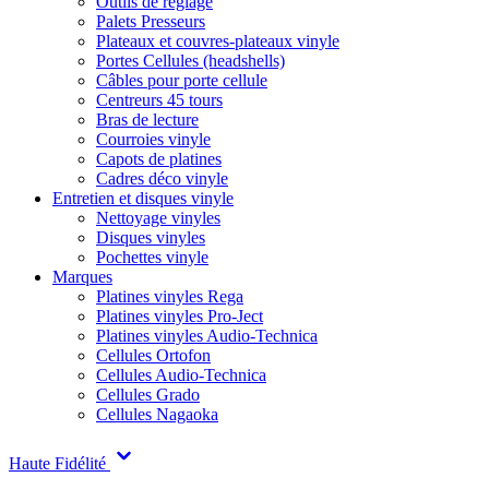
Outils de réglage
Palets Presseurs
Plateaux et couvres-plateaux vinyle
Portes Cellules (headshells)
Câbles pour porte cellule
Centreurs 45 tours
Bras de lecture
Courroies vinyle
Capots de platines
Cadres déco vinyle
Entretien et disques vinyle
Nettoyage vinyles
Disques vinyles
Pochettes vinyle
Marques
Platines vinyles Rega
Platines vinyles Pro-Ject
Platines vinyles Audio-Technica
Cellules Ortofon
Cellules Audio-Technica
Cellules Grado
Cellules Nagaoka
Haute Fidélité