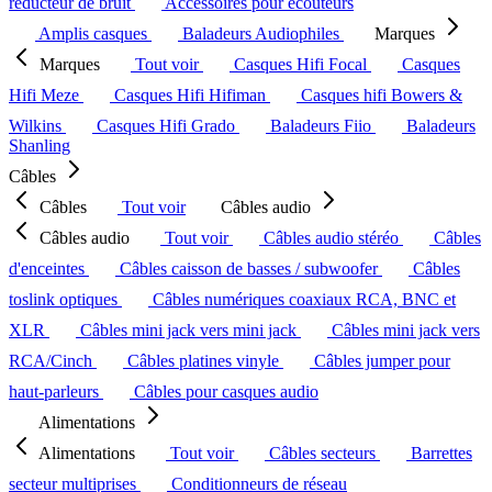
réducteur de bruit
Accessoires pour écouteurs
Amplis casques
Baladeurs Audiophiles
Marques
Marques
Tout voir
Casques Hifi Focal
Casques
Hifi Meze
Casques Hifi Hifiman
Casques hifi Bowers &
Wilkins
Casques Hifi Grado
Baladeurs Fiio
Baladeurs
Shanling
Câbles
Câbles
Tout voir
Câbles audio
Câbles audio
Tout voir
Câbles audio stéréo
Câbles
d'enceintes
Câbles caisson de basses / subwoofer
Câbles
toslink optiques
Câbles numériques coaxiaux RCA, BNC et
XLR
Câbles mini jack vers mini jack
Câbles mini jack vers
RCA/Cinch
Câbles platines vinyle
Câbles jumper pour
haut-parleurs
Câbles pour casques audio
Alimentations
Alimentations
Tout voir
Câbles secteurs
Barrettes
secteur multiprises
Conditionneurs de réseau