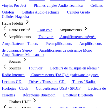
vinyles Pro-Ject
Platines vinyles Audio-Technica
Cellules
Ortofon
Cellules Audio-Technica
Cellules Grado
Cellules Nagaoka
Haute Fidélité
Haute Fidélité
Tout voir
Amplificateurs
Amplificateurs
Tout voir
Amplificateurs intégrés
Amplificateurs - Tuners
Préamplificateurs
Amplificateurs
de puissance Stéréo
Amplificateurs de puissance Mono
Amplificateurs Multicanaux
Sources
Sources
Tout voir
Lecteurs de musique en réseau /
Radio Internet
Convertisseurs (DAC) digitales-analogiques
Lecteurs CD
Drives / Transports CD
Tuners / Radio
Horloges - Clock
Convertisseurs USB / SPDIF
Lecteurs de
cassettes
Récepteurs Bluetooth
Emetteur Bluetooth
Chaînes HI-FI