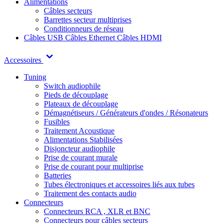
Alimentations
Câbles secteurs
Barrettes secteur multiprises
Conditionneurs de réseau
Câbles USB
Câbles Ethernet
Câbles HDMI
Accessoires
Tuning
Switch audiophile
Pieds de découplage
Plateaux de découplage
Démagnétiseurs / Générateurs d'ondes / Résonateurs
Fusibles
Traitement Acoustique
Alimentations Stabilisées
Disjoncteur audiophile
Prise de courant murale
Prise de courant pour multiprise
Batteries
Tubes électroniques et accessoires liés aux tubes
Traitement des contacts audio
Connecteurs
Connecteurs RCA , XLR et BNC
Connecteurs pour câbles secteurs