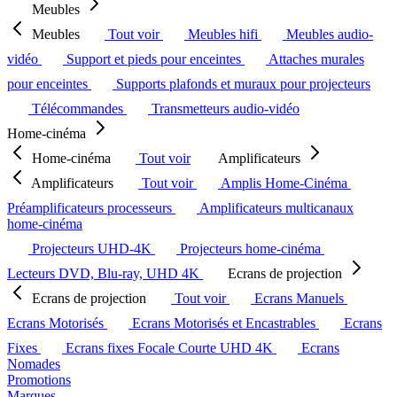
Meubles
Meubles
Tout voir
Meubles hifi
Meubles audio-
vidéo
Support et pieds pour enceintes
Attaches murales
pour enceintes
Supports plafonds et muraux pour projecteurs
Télécommandes
Transmetteurs audio-vidéo
Home-cinéma
Home-cinéma
Tout voir
Amplificateurs
Amplificateurs
Tout voir
Amplis Home-Cinéma
Préamplificateurs processeurs
Amplificateurs multicanaux
home-cinéma
Projecteurs UHD-4K
Projecteurs home-cinéma
Lecteurs DVD, Blu-ray, UHD 4K
Ecrans de projection
Ecrans de projection
Tout voir
Ecrans Manuels
Ecrans Motorisés
Ecrans Motorisés et Encastrables
Ecrans
Fixes
Ecrans fixes Focale Courte UHD 4K
Ecrans
Nomades
Promotions
Marques