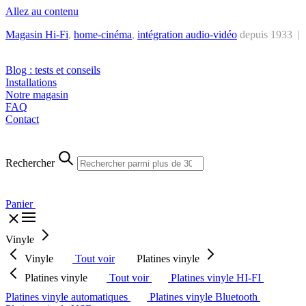
Allez au contenu
Magasin Hi-Fi
,
home-cinéma
,
intégra
tion audio-vidéo
depuis 1933 |
Tél. : +32 2 538 44 51 (mar-sam, 10h-12h30 et 14h-18h30)
Blog : tests et conseils
Installations
Notre magasin
FAQ
Contact
Rechercher
Panier
Vinyle
Vinyle
Tout voir
Platines vinyle
Platines vinyle
Tout voir
Platines vinyle HI-FI
Platines vinyle automatiques
Platines vinyle Bluetooth