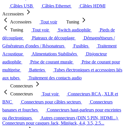
Câbles USB
Câbles Ethernet
Câbles HDMI
Accessoires
Accessoires
Tout voir
Tuning
Tuning
Tout voir
Switch audiophile
Pieds de
découplage
Plateaux de découplage
Démagnétiseurs /
Générateurs d'ondes / Résonateurs
Fusibles
Traitement
Acoustique
Alimentations Stabilisées
Disjoncteur
audiophile
Prise de courant murale
Prise de courant pour
multiprise
Batteries
Tubes électroniques et accessoires liés
aux tubes
Traitement des contacts audio
Connecteurs
Connecteurs
Tout voir
Connecteurs RCA , XLR et
BNC
Connecteurs pour câbles secteurs
Connecteurs
bananes et fourches
Connecteurs haut-parleurs pour enceintes
ou électroniques
Autres connecteurs (DIN 5 PIN, HDMI...)
Connecteurs pour casques Jack, Minijack, 4.4, 3.5, 2.5...