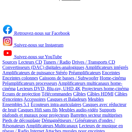
Retrouvez-nous sur Facebook
Suivez-nous sur Instagram
Suivez-nous sur YouTube
Sources
Lecteurs CD
Tuners / Radio
Drives / Transports CD
Convertisseurs (DAC) digitales-analogiques
Amplificateurs intégrés
Amplificateurs de puissance Stéréo
Préamplificateurs
Enceintes
Enceintes colonnes
Caissons de basses / Subwoofer
Home-cinéma
Préamplificateurs processeurs
Amplificateurs multicanaux home-
cinéma
Lecteurs DVD, Blu-ray, UHD 4K
Projecteurs home-cinéma
Ecrans de projection
Télécommandes
Câbles
Câbles HDMI
Câbles
d'enceintes
Accessoires
Casques et Baladeurs
Meubles
Ensembles 5.1
Écouteurs intra-auriculaires
Casques avec réducteur
de bruit
Casques Hifi sans fils
Meubles audio-vidéo
Supports
plafonds et muraux pour projecteurs
Barrettes secteur multiprises
Pieds de découplage
Démagnétiseurs / Générateurs d'ondes /
Résonateurs
Amplificateurs Multicanaux
Lecteurs de musique en
réseau / Radio Internet
Attaches murales pour enceintes