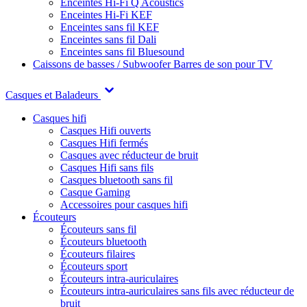
Enceintes Hi-Fi Q Acoustics
Enceintes Hi-Fi KEF
Enceintes sans fil KEF
Enceintes sans fil Dali
Enceintes sans fil Bluesound
Caissons de basses / Subwoofer
Barres de son pour TV
Casques et Baladeurs
Casques hifi
Casques Hifi ouverts
Casques Hifi fermés
Casques avec réducteur de bruit
Casques Hifi sans fils
Casques bluetooth sans fil
Casque Gaming
Accessoires pour casques hifi
Écouteurs
Écouteurs sans fil
Écouteurs bluetooth
Écouteurs filaires
Écouteurs sport
Écouteurs intra-auriculaires
Écouteurs intra-auriculaires sans fils avec réducteur de
bruit