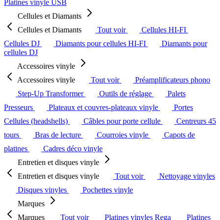
Platines vinyle USB
Cellules et Diamants
Cellules et Diamants
Tout voir
Cellules HI-FI
Cellules DJ
Diamants pour cellules HI-FI
Diamants pour
cellules DJ
Accessoires vinyle
Accessoires vinyle
Tout voir
Préamplificateurs phono
Step-Up Transformer
Outils de réglage
Palets
Presseurs
Plateaux et couvres-plateaux vinyle
Portes
Cellules (headshells)
Câbles pour porte cellule
Centreurs 45
tours
Bras de lecture
Courroies vinyle
Capots de
platines
Cadres déco vinyle
Entretien et disques vinyle
Entretien et disques vinyle
Tout voir
Nettoyage vinyles
Disques vinyles
Pochettes vinyle
Marques
Marques
Tout voir
Platines vinyles Rega
Platines