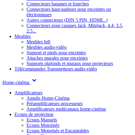
Connecteurs bananes et fourches
Connecteurs haut-parleurs pour enceintes ou
électroniques
Autres connecteurs (DIN 5 PIN, HDMI...)
Connecteurs pour casques Jack, Minijack, 4.4, 3.5,
2.5...
Meubles
Meubles hifi
Meubles audio-vidéo
Support et pieds pour enceintes
Attaches murales pour enceintes
Supports plafonds et muraux pour projecteurs
Télécommandes
Transmetteurs audio-vidéo
Home-cinéma
Amplificateurs
Amplis Home-Cinéma
Préamplificateurs processeurs
Amplificateurs multicanaux home-cinéma
Ecrans de projection
Ecrans Manuels
Ecrans Motorisés
Ecrans Motorisés et Encastrables