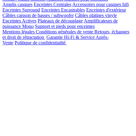
Amplis casques
Enceintes Centrales
Accessoires pour casques hifi
Enceintes Surround
Enceintes Encastrables
Enceintes d'extérieur
Câbles caisson de basses / subwoofer
Câbles platines vinyle
Enceintes Actives
Plateaux de découplage
Amplificateurs de
puissance Mono
Support et pieds pour enceintes
Mentions légales
Conditions générales de vente
Retours, échanges
et droit de rétractation
Garantie Hi-Fi & Service Après-
Vente
Politique de confidentialité