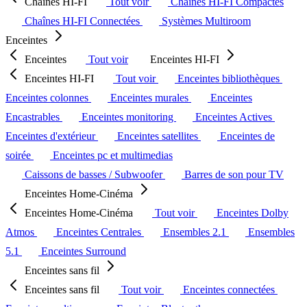
Chaînes HI-FI
Tout voir
Chaînes HI-FI Compactes
Chaînes HI-FI Connectées
Systèmes Multiroom
Enceintes
Enceintes
Tout voir
Enceintes HI-FI
Enceintes HI-FI
Tout voir
Enceintes bibliothèques
Enceintes colonnes
Enceintes murales
Enceintes
Encastrables
Enceintes monitoring
Enceintes Actives
Enceintes d'extérieur
Enceintes satellites
Enceintes de
soirée
Enceintes pc et multimedias
Caissons de basses / Subwoofer
Barres de son pour TV
Enceintes Home-Cinéma
Enceintes Home-Cinéma
Tout voir
Enceintes Dolby
Atmos
Enceintes Centrales
Ensembles 2.1
Ensembles
5.1
Enceintes Surround
Enceintes sans fil
Enceintes sans fil
Tout voir
Enceintes connectées