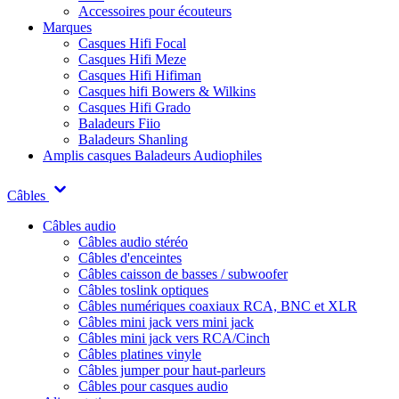
Accessoires pour écouteurs
Marques
Casques Hifi Focal
Casques Hifi Meze
Casques Hifi Hifiman
Casques hifi Bowers & Wilkins
Casques Hifi Grado
Baladeurs Fiio
Baladeurs Shanling
Amplis casques
Baladeurs Audiophiles
Câbles
Câbles audio
Câbles audio stéréo
Câbles d'enceintes
Câbles caisson de basses / subwoofer
Câbles toslink optiques
Câbles numériques coaxiaux RCA, BNC et XLR
Câbles mini jack vers mini jack
Câbles mini jack vers RCA/Cinch
Câbles platines vinyle
Câbles jumper pour haut-parleurs
Câbles pour casques audio