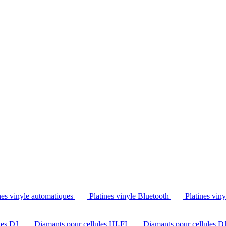
Tél. : +32 2 538 44 51 (mar-sam, 10h-12h30 et 14h-18h30)
nes vinyle automatiques
Platines vinyle Bluetooth
Platines vin
les DJ
Diamants pour cellules HI-FI
Diamants pour cellules D