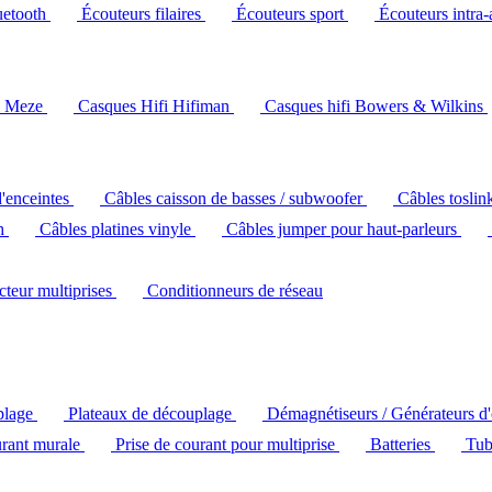
uetooth
Écouteurs filaires
Écouteurs sport
Écouteurs intra-
i Meze
Casques Hifi Hifiman
Casques hifi Bowers & Wilkins
d'enceintes
Câbles caisson de basses / subwoofer
Câbles toslin
ch
Câbles platines vinyle
Câbles jumper pour haut-parleurs
ecteur multiprises
Conditionneurs de réseau
plage
Plateaux de découplage
Démagnétiseurs / Générateurs d
urant murale
Prise de courant pour multiprise
Batteries
Tub