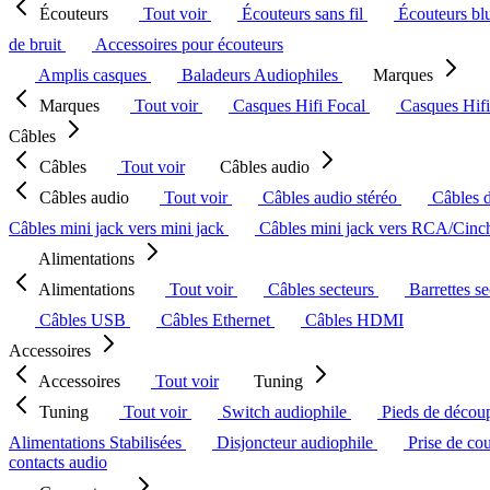
Écouteurs
Tout voir
Écouteurs sans fil
Écouteurs bl
de bruit
Accessoires pour écouteurs
Amplis casques
Baladeurs Audiophiles
Marques
Marques
Tout voir
Casques Hifi Focal
Casques Hif
Câbles
Câbles
Tout voir
Câbles audio
Câbles audio
Tout voir
Câbles audio stéréo
Câbles 
Câbles mini jack vers mini jack
Câbles mini jack vers RCA/Cin
Alimentations
Alimentations
Tout voir
Câbles secteurs
Barrettes s
Câbles USB
Câbles Ethernet
Câbles HDMI
Accessoires
Accessoires
Tout voir
Tuning
Tuning
Tout voir
Switch audiophile
Pieds de décou
Alimentations Stabilisées
Disjoncteur audiophile
Prise de co
contacts audio