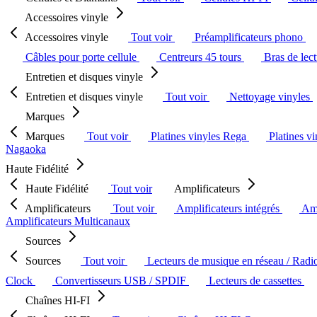
Accessoires vinyle
Accessoires vinyle
Tout voir
Préamplificateurs phono
Câbles pour porte cellule
Centreurs 45 tours
Bras de lec
Entretien et disques vinyle
Entretien et disques vinyle
Tout voir
Nettoyage vinyles
Marques
Marques
Tout voir
Platines vinyles Rega
Platines v
Nagaoka
Haute Fidélité
Haute Fidélité
Tout voir
Amplificateurs
Amplificateurs
Tout voir
Amplificateurs intégrés
Amp
Amplificateurs Multicanaux
Sources
Sources
Tout voir
Lecteurs de musique en réseau / Radi
Clock
Convertisseurs USB / SPDIF
Lecteurs de cassettes
Chaînes HI-FI