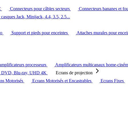
C
Connecteurs pour câbles secteurs
Connecteurs bananes et fo
casques Jack, Minijack, 4.4, 3.5, 2.5...
éo
Support et pieds pour enceintes
Attaches murales pour ence
amplificateurs processeurs
Amplificateurs multicanaux home-ciné
s DVD, Blu-ray, UHD 4K
Ecrans de projection
ans Motorisés
Ecrans Motorisés et Encastrables
Ecrans Fixes