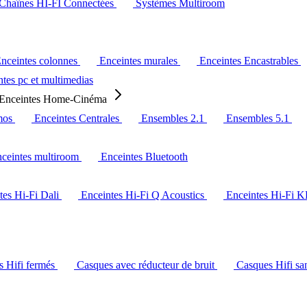
Chaînes HI-FI Connectées
Systèmes Multiroom
nceintes colonnes
Enceintes murales
Enceintes Encastrables
tes pc et multimedias
Enceintes Home-Cinéma
mos
Enceintes Centrales
Ensembles 2.1
Ensembles 5.1
ceintes multiroom
Enceintes Bluetooth
tes Hi-Fi Dali
Enceintes Hi-Fi Q Acoustics
Enceintes Hi-Fi 
s Hifi fermés
Casques avec réducteur de bruit
Casques Hifi san