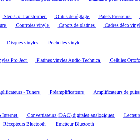
Step-Up Transformer
Outils de réglage
Palets Presseurs
ture
Courroies vinyle
Capots de platines
Cadres déco viny
Disques vinyles
Pochettes vinyle
inyles Pro-Ject
Platines vinyles Audio-Technica
Cellules Ortof
lificateurs - Tuners
Préamplificateurs
Amplificateurs de puis
o Internet
Convertisseurs (DAC) digitales-analogiques
Lecteu
Récepteurs Bluetooth
Emetteur Bluetooth