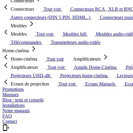
Connecteurs
Connecteurs
Tout voir
Connecteurs RCA , XLR et BN
Autres connecteurs (DIN 5 PIN, HDMI...)
Connecteurs pour 
Meubles
Meubles
Tout voir
Meubles hifi
Meubles audio-vid
Télécommandes
Transmetteurs audio-vidéo
Home-cinéma
Home-cinéma
Tout voir
Amplificateurs
Amplificateurs
Tout voir
Amplis Home-Cinéma
Pré
Projecteurs UHD-4K
Projecteurs home-cinéma
Lecteur
Ecrans de projection
Tout voir
Ecrans Manuels
Ecr
Promotions
Marques
Blog : tests et conseils
Installations
Notre magasin
FAQ
Contact