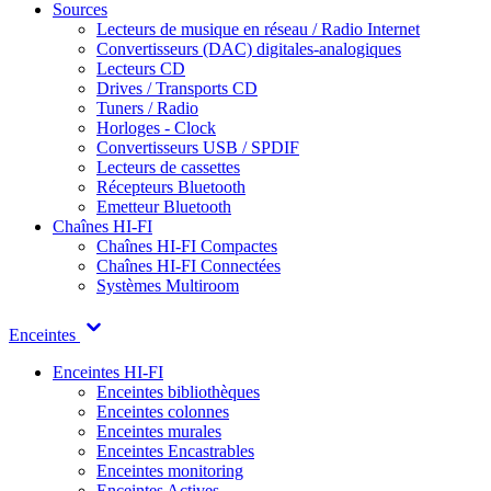
Sources
Lecteurs de musique en réseau / Radio Internet
Convertisseurs (DAC) digitales-analogiques
Lecteurs CD
Drives / Transports CD
Tuners / Radio
Horloges - Clock
Convertisseurs USB / SPDIF
Lecteurs de cassettes
Récepteurs Bluetooth
Emetteur Bluetooth
Chaînes HI-FI
Chaînes HI-FI Compactes
Chaînes HI-FI Connectées
Systèmes Multiroom
Enceintes
Enceintes HI-FI
Enceintes bibliothèques
Enceintes colonnes
Enceintes murales
Enceintes Encastrables
Enceintes monitoring
Enceintes Actives