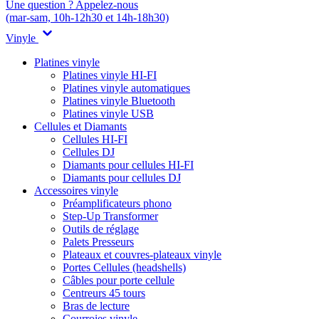
Une question ? Appelez-nous
(mar-sam, 10h-12h30 et 14h-18h30)
Vinyle
Platines vinyle
Platines vinyle HI-FI
Platines vinyle automatiques
Platines vinyle Bluetooth
Platines vinyle USB
Cellules et Diamants
Cellules HI-FI
Cellules DJ
Diamants pour cellules HI-FI
Diamants pour cellules DJ
Accessoires vinyle
Préamplificateurs phono
Step-Up Transformer
Outils de réglage
Palets Presseurs
Plateaux et couvres-plateaux vinyle
Portes Cellules (headshells)
Câbles pour porte cellule
Centreurs 45 tours
Bras de lecture
Courroies vinyle