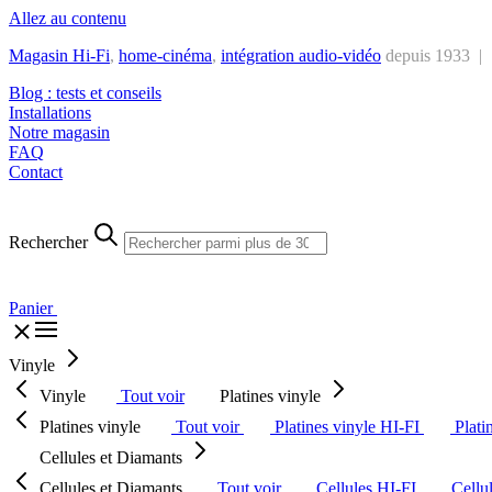
Allez au contenu
Magasin Hi-Fi
,
home-cinéma
,
intégra
tion audio-vidéo
depuis 1933 |
Blog : tests et conseils
Installations
Notre magasin
FAQ
Contact
Rechercher
Panier
Vinyle
Vinyle
Tout voir
Platines vinyle
Platines vinyle
Tout voir
Platines vinyle HI-FI
Plati
Cellules et Diamants
Cellules et Diamants
Tout voir
Cellules HI-FI
Cellu