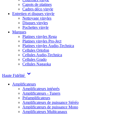
Capots de platines
Cadres déco vinyle
Entretien et disques vinyle
Nettoyage vinyles
Disques vinyles
Pochettes vinyle
Marques
Platines vinyles Rega
Platines vinyles Pro-Ject
Platines vinyles Audio-Technica
Cellules Ortofon
Cellules Audio-Technica
Cellules Grado
Cellules Nagaoka
Haute Fidélité
Amplificateurs
Amplificateurs intégrés
Amplificateurs - Tuners
Préamplificateurs
Amplificateurs de puissance Stéréo
Amplificateurs de puissance Mono
Amplificateurs Multicanaux