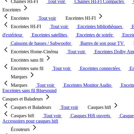
Chaînes HI-FI
Tout voir
Chaînes HI-FI Compactes
Enceintes
Enceintes
Tout voir
Enceintes HI-FI
Enceintes HI-FI
Tout voir
Enceintes bibliothèques
E
d'extérieur
Enceintes satellites
Enceintes de soirée
Encein
Caissons de basses / Subwoofer
Barres de son pour TV
Enceintes Home-Cinéma
Tout voir
Enceintes Dolby At
Enceintes sans fil
Enceintes sans fil
Tout voir
Enceintes connectées
En
Marques
Marques
Tout voir
Enceintes Monitor Audio
Encein
Enceintes sans fil Bluesound
Casques et Baladeurs
Casques et Baladeurs
Tout voir
Casques hifi
Casques hifi
Tout voir
Casques Hifi ouverts
Casque
Accessoires pour casques hifi
Écouteurs