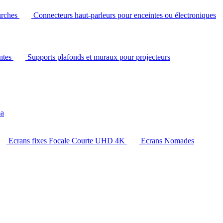
urches
Connecteurs haut-parleurs pour enceintes ou électroniques
intes
Supports plafonds et muraux pour projecteurs
ma
Ecrans fixes Focale Courte UHD 4K
Ecrans Nomades