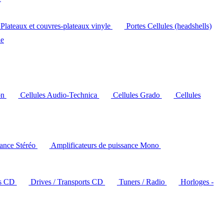
Plateaux et couvres-plateaux vinyle
Portes Cellules (headshells)
le
on
Cellules Audio-Technica
Cellules Grado
Cellules
sance Stéréo
Amplificateurs de puissance Mono
rs CD
Drives / Transports CD
Tuners / Radio
Horloges -