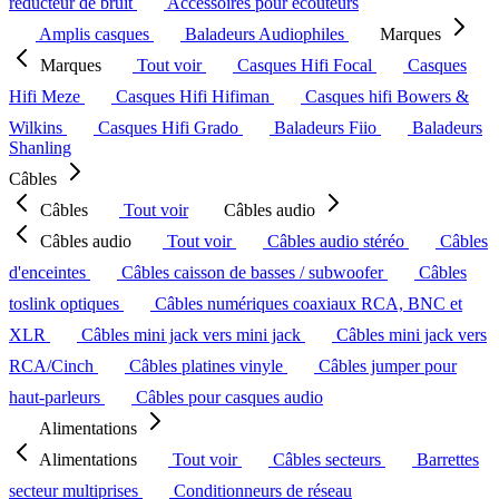
réducteur de bruit
Accessoires pour écouteurs
Amplis casques
Baladeurs Audiophiles
Marques
Marques
Tout voir
Casques Hifi Focal
Casques
Hifi Meze
Casques Hifi Hifiman
Casques hifi Bowers &
Wilkins
Casques Hifi Grado
Baladeurs Fiio
Baladeurs
Shanling
Câbles
Câbles
Tout voir
Câbles audio
Câbles audio
Tout voir
Câbles audio stéréo
Câbles
d'enceintes
Câbles caisson de basses / subwoofer
Câbles
toslink optiques
Câbles numériques coaxiaux RCA, BNC et
XLR
Câbles mini jack vers mini jack
Câbles mini jack vers
RCA/Cinch
Câbles platines vinyle
Câbles jumper pour
haut-parleurs
Câbles pour casques audio
Alimentations
Alimentations
Tout voir
Câbles secteurs
Barrettes
secteur multiprises
Conditionneurs de réseau