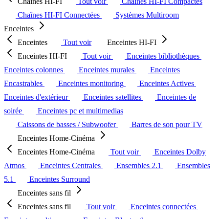
Chaînes HI-FI
Tout voir
Chaînes HI-FI Compactes
Chaînes HI-FI Connectées
Systèmes Multiroom
Enceintes
Enceintes
Tout voir
Enceintes HI-FI
Enceintes HI-FI
Tout voir
Enceintes bibliothèques
Enceintes colonnes
Enceintes murales
Enceintes
Encastrables
Enceintes monitoring
Enceintes Actives
Enceintes d'extérieur
Enceintes satellites
Enceintes de
soirée
Enceintes pc et multimedias
Caissons de basses / Subwoofer
Barres de son pour TV
Enceintes Home-Cinéma
Enceintes Home-Cinéma
Tout voir
Enceintes Dolby
Atmos
Enceintes Centrales
Ensembles 2.1
Ensembles
5.1
Enceintes Surround
Enceintes sans fil
Enceintes sans fil
Tout voir
Enceintes connectées