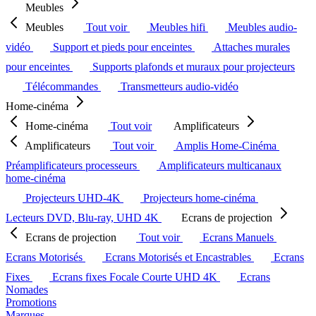
Meubles
Meubles
Tout voir
Meubles hifi
Meubles audio-
vidéo
Support et pieds pour enceintes
Attaches murales
pour enceintes
Supports plafonds et muraux pour projecteurs
Télécommandes
Transmetteurs audio-vidéo
Home-cinéma
Home-cinéma
Tout voir
Amplificateurs
Amplificateurs
Tout voir
Amplis Home-Cinéma
Préamplificateurs processeurs
Amplificateurs multicanaux
home-cinéma
Projecteurs UHD-4K
Projecteurs home-cinéma
Lecteurs DVD, Blu-ray, UHD 4K
Ecrans de projection
Ecrans de projection
Tout voir
Ecrans Manuels
Ecrans Motorisés
Ecrans Motorisés et Encastrables
Ecrans
Fixes
Ecrans fixes Focale Courte UHD 4K
Ecrans
Nomades
Promotions
Marques