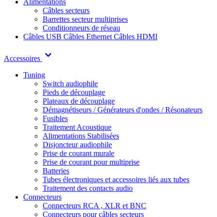
Alimentations
Câbles secteurs
Barrettes secteur multiprises
Conditionneurs de réseau
Câbles USB
Câbles Ethernet
Câbles HDMI
Accessoires
Tuning
Switch audiophile
Pieds de découplage
Plateaux de découplage
Démagnétiseurs / Générateurs d'ondes / Résonateurs
Fusibles
Traitement Acoustique
Alimentations Stabilisées
Disjoncteur audiophile
Prise de courant murale
Prise de courant pour multiprise
Batteries
Tubes électroniques et accessoires liés aux tubes
Traitement des contacts audio
Connecteurs
Connecteurs RCA , XLR et BNC
Connecteurs pour câbles secteurs