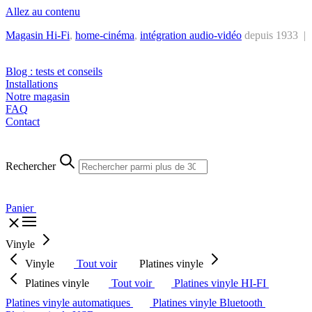
Allez au contenu
Magasin Hi-Fi
,
home-cinéma
,
intégra
tion audio-vidéo
depuis 1933 |
Tél. : +32 2 538 44 51 (mar-sam, 10h-12h30 et 14h-18h30)
Blog : tests et conseils
Installations
Notre magasin
FAQ
Contact
Rechercher
Panier
Vinyle
Vinyle
Tout voir
Platines vinyle
Platines vinyle
Tout voir
Platines vinyle HI-FI
Platines vinyle automatiques
Platines vinyle Bluetooth