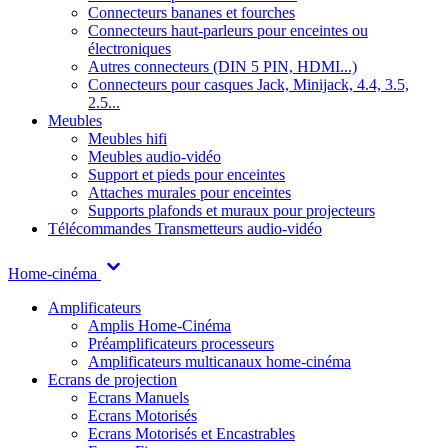
Connecteurs bananes et fourches
Connecteurs haut-parleurs pour enceintes ou
électroniques
Autres connecteurs (DIN 5 PIN, HDMI...)
Connecteurs pour casques Jack, Minijack, 4.4, 3.5,
2.5...
Meubles
Meubles hifi
Meubles audio-vidéo
Support et pieds pour enceintes
Attaches murales pour enceintes
Supports plafonds et muraux pour projecteurs
Télécommandes
Transmetteurs audio-vidéo
Home-cinéma
Amplificateurs
Amplis Home-Cinéma
Préamplificateurs processeurs
Amplificateurs multicanaux home-cinéma
Ecrans de projection
Ecrans Manuels
Ecrans Motorisés
Ecrans Motorisés et Encastrables