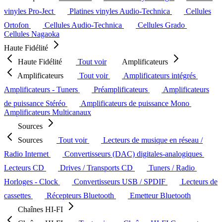
vinyles Pro-Ject
Platines vinyles Audio-Technica
Cellules
Ortofon
Cellules Audio-Technica
Cellules Grado
Cellules Nagaoka
Haute Fidélité
Haute Fidélité
Tout voir
Amplificateurs
Amplificateurs
Tout voir
Amplificateurs intégrés
Amplificateurs - Tuners
Préamplificateurs
Amplificateurs
de puissance Stéréo
Amplificateurs de puissance Mono
Amplificateurs Multicanaux
Sources
Sources
Tout voir
Lecteurs de musique en réseau /
Radio Internet
Convertisseurs (DAC) digitales-analogiques
Lecteurs CD
Drives / Transports CD
Tuners / Radio
Horloges - Clock
Convertisseurs USB / SPDIF
Lecteurs de
cassettes
Récepteurs Bluetooth
Emetteur Bluetooth
Chaînes HI-FI