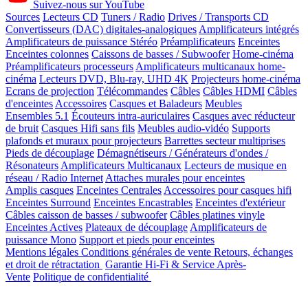
Suivez-nous sur YouTube
Sources
Lecteurs CD
Tuners / Radio
Drives / Transports CD
Convertisseurs (DAC) digitales-analogiques
Amplificateurs intégrés
Amplificateurs de puissance Stéréo
Préamplificateurs
Enceintes
Enceintes colonnes
Caissons de basses / Subwoofer
Home-cinéma
Préamplificateurs processeurs
Amplificateurs multicanaux home-
cinéma
Lecteurs DVD, Blu-ray, UHD 4K
Projecteurs home-cinéma
Ecrans de projection
Télécommandes
Câbles
Câbles HDMI
Câbles
d'enceintes
Accessoires
Casques et Baladeurs
Meubles
Ensembles 5.1
Écouteurs intra-auriculaires
Casques avec réducteur
de bruit
Casques Hifi sans fils
Meubles audio-vidéo
Supports
plafonds et muraux pour projecteurs
Barrettes secteur multiprises
Pieds de découplage
Démagnétiseurs / Générateurs d'ondes /
Résonateurs
Amplificateurs Multicanaux
Lecteurs de musique en
réseau / Radio Internet
Attaches murales pour enceintes
Amplis casques
Enceintes Centrales
Accessoires pour casques hifi
Enceintes Surround
Enceintes Encastrables
Enceintes d'extérieur
Câbles caisson de basses / subwoofer
Câbles platines vinyle
Enceintes Actives
Plateaux de découplage
Amplificateurs de
puissance Mono
Support et pieds pour enceintes
Mentions légales
Conditions générales de vente
Retours, échanges
et droit de rétractation
Garantie Hi-Fi & Service Après-
Vente
Politique de confidentialité