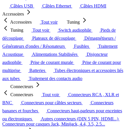
Câbles USB
Câbles Ethernet
Câbles HDMI
Accessoires
Accessoires
Tout voir
Tuning
Tuning
Tout voir
Switch audiophile
Pieds de
découplage
Plateaux de découplage
Démagnétiseurs /
Générateurs d'ondes / Résonateurs
Fusibles
Traitement
Acoustique
Alimentations Stabilisées
Disjoncteur
audiophile
Prise de courant murale
Prise de courant pour
multiprise
Batteries
Tubes électroniques et accessoires liés
aux tubes
Traitement des contacts audio
Connecteurs
Connecteurs
Tout voir
Connecteurs RCA , XLR et
BNC
Connecteurs pour câbles secteurs
Connecteurs
bananes et fourches
Connecteurs haut-parleurs pour enceintes
ou électroniques
Autres connecteurs (DIN 5 PIN, HDMI...)
Connecteurs pour casques Jack, Minijack, 4.4, 3.5, 2.5...