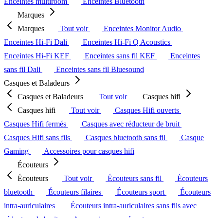
Enceintes multiroom
Enceintes Bluetooth
Marques
Marques
Tout voir
Enceintes Monitor Audio
Enceintes Hi-Fi Dali
Enceintes Hi-Fi Q Acoustics
Enceintes Hi-Fi KEF
Enceintes sans fil KEF
Enceintes
sans fil Dali
Enceintes sans fil Bluesound
Casques et Baladeurs
Casques et Baladeurs
Tout voir
Casques hifi
Casques hifi
Tout voir
Casques Hifi ouverts
Casques Hifi fermés
Casques avec réducteur de bruit
Casques Hifi sans fils
Casques bluetooth sans fil
Casque
Gaming
Accessoires pour casques hifi
Écouteurs
Écouteurs
Tout voir
Écouteurs sans fil
Écouteurs
bluetooth
Écouteurs filaires
Écouteurs sport
Écouteurs
intra-auriculaires
Écouteurs intra-auriculaires sans fils avec