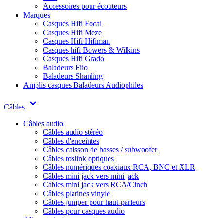
Accessoires pour écouteurs
Marques
Casques Hifi Focal
Casques Hifi Meze
Casques Hifi Hifiman
Casques hifi Bowers & Wilkins
Casques Hifi Grado
Baladeurs Fiio
Baladeurs Shanling
Amplis casques
Baladeurs Audiophiles
Câbles
Câbles audio
Câbles audio stéréo
Câbles d'enceintes
Câbles caisson de basses / subwoofer
Câbles toslink optiques
Câbles numériques coaxiaux RCA, BNC et XLR
Câbles mini jack vers mini jack
Câbles mini jack vers RCA/Cinch
Câbles platines vinyle
Câbles jumper pour haut-parleurs
Câbles pour casques audio