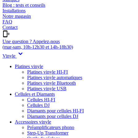
Blog : tests et conseils
Installations
Notre magasin
FAQ
Contact
Une question ? Appelez-nous
(mar-sam, 10h-12h30 et 14h-18h30)
Vinyle
Platines vinyle
Platines vinyle HI-FI
Platines vinyle automatiques
Platines vinyle Bluetooth
Platines vinyle USB
Cellules et Diamants
Cellules HI-FI
Cellules DJ
Diamants pour cellules HI-FI
Diamants pour cellules DJ
Accessoires vinyle
Préamplificateurs phono
Step-Up Transformer