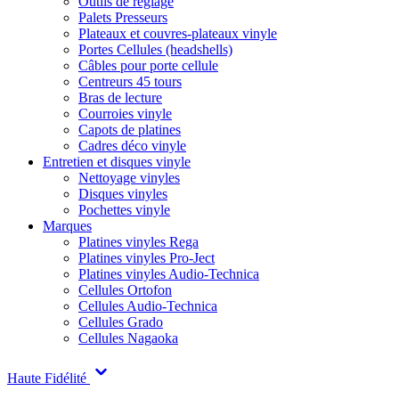
Outils de réglage
Palets Presseurs
Plateaux et couvres-plateaux vinyle
Portes Cellules (headshells)
Câbles pour porte cellule
Centreurs 45 tours
Bras de lecture
Courroies vinyle
Capots de platines
Cadres déco vinyle
Entretien et disques vinyle
Nettoyage vinyles
Disques vinyles
Pochettes vinyle
Marques
Platines vinyles Rega
Platines vinyles Pro-Ject
Platines vinyles Audio-Technica
Cellules Ortofon
Cellules Audio-Technica
Cellules Grado
Cellules Nagaoka
Haute Fidélité