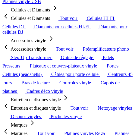
Platines vinyle USB
Cellules et Diamants
Cellules et Diamants
Tout voir
Cellules HI-FI
Cellules DJ
Diamants pour cellules HI-FI
Diamants pour
cellules DJ
Accessoires vinyle
Accessoires vinyle
Tout voir
Préamplificateurs phono
Step-Up Transformer
Outils de réglage
Palets
Presseurs
Plateaux et couvres-plateaux vinyle
Portes
Cellules (headshells)
Câbles pour porte cellule
Centreurs 45
tours
Bras de lecture
Courroies vinyle
Capots de
platines
Cadres déco vinyle
Entretien et disques vinyle
Entretien et disques vinyle
Tout voir
Nettoyage vinyles
Disques vinyles
Pochettes vinyle
Marques
Marques
Tout voir
Platines vinyles Rega
Platines