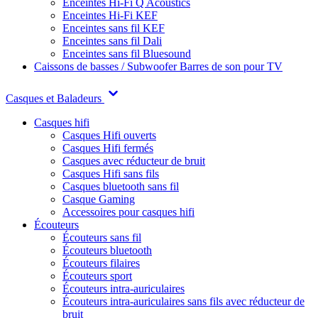
Enceintes Hi-Fi Q Acoustics
Enceintes Hi-Fi KEF
Enceintes sans fil KEF
Enceintes sans fil Dali
Enceintes sans fil Bluesound
Caissons de basses / Subwoofer
Barres de son pour TV
Casques et Baladeurs
Casques hifi
Casques Hifi ouverts
Casques Hifi fermés
Casques avec réducteur de bruit
Casques Hifi sans fils
Casques bluetooth sans fil
Casque Gaming
Accessoires pour casques hifi
Écouteurs
Écouteurs sans fil
Écouteurs bluetooth
Écouteurs filaires
Écouteurs sport
Écouteurs intra-auriculaires
Écouteurs intra-auriculaires sans fils avec réducteur de
bruit