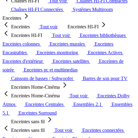
Chaînes HI-FI
Tout voir
Chaînes HI-FI Compactes
Chaînes HI-FI Connectées
Systèmes Multiroom
Enceintes
Enceintes
Tout voir
Enceintes HI-FI
Enceintes HI-FI
Tout voir
Enceintes bibliothèques
Enceintes colonnes
Enceintes murales
Enceintes
Encastrables
Enceintes monitoring
Enceintes Actives
Enceintes d'extérieur
Enceintes satellites
Enceintes de
soirée
Enceintes pc et multimedias
Caissons de basses / Subwoofer
Barres de son pour TV
Enceintes Home-Cinéma
Enceintes Home-Cinéma
Tout voir
Enceintes Dolby
Atmos
Enceintes Centrales
Ensembles 2.1
Ensembles
5.1
Enceintes Surround
Enceintes sans fil
Enceintes sans fil
Tout voir
Enceintes connectées