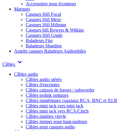
Accessoires pour écouteurs
Marques
Casques Hifi Focal
Casques Hifi Meze
Casques Hifi Hifiman
Casques hifi Bowers & Wilkins
Casques Hifi Grado
Baladeurs Fiio
Baladeurs Shanling
Amplis casques
Baladeurs Audiophiles
Câbles
Câbles audio
Câbles audio stéréo
Câbles d'enceintes
Câbles caisson de basses / subwoofer
Câbles toslink optiques
Câbles numériques coaxiaux RCA, BNC et XLR
Câbles mini jack vers mini jack
Câbles mini jack vers RCA/Cinch
Câbles platines vinyle
Câbles jumper pour haut-parleurs
Câbles pour casques audio