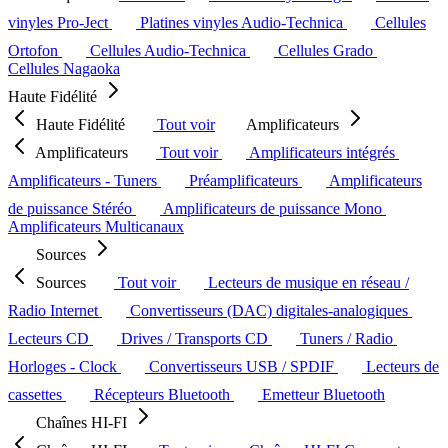
vinyles Pro-Ject
Platines vinyles Audio-Technica
Cellules
Ortofon
Cellules Audio-Technica
Cellules Grado
Cellules Nagaoka
Haute Fidélité
Haute Fidélité
Tout voir
Amplificateurs
Amplificateurs
Tout voir
Amplificateurs intégrés
Amplificateurs - Tuners
Préamplificateurs
Amplificateurs
de puissance Stéréo
Amplificateurs de puissance Mono
Amplificateurs Multicanaux
Sources
Sources
Tout voir
Lecteurs de musique en réseau /
Radio Internet
Convertisseurs (DAC) digitales-analogiques
Lecteurs CD
Drives / Transports CD
Tuners / Radio
Horloges - Clock
Convertisseurs USB / SPDIF
Lecteurs de
cassettes
Récepteurs Bluetooth
Emetteur Bluetooth
Chaînes HI-FI