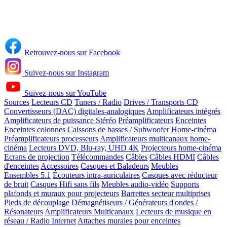
Retrouvez-nous sur Facebook
Suivez-nous sur Instagram
Suivez-nous sur YouTube
Sources
Lecteurs CD
Tuners / Radio
Drives / Transports CD
Convertisseurs (DAC) digitales-analogiques
Amplificateurs intégrés
Amplificateurs de puissance Stéréo
Préamplificateurs
Enceintes
Enceintes colonnes
Caissons de basses / Subwoofer
Home-cinéma
Préamplificateurs processeurs
Amplificateurs multicanaux home-
cinéma
Lecteurs DVD, Blu-ray, UHD 4K
Projecteurs home-cinéma
Ecrans de projection
Télécommandes
Câbles
Câbles HDMI
Câbles
d'enceintes
Accessoires
Casques et Baladeurs
Meubles
Ensembles 5.1
Écouteurs intra-auriculaires
Casques avec réducteur
de bruit
Casques Hifi sans fils
Meubles audio-vidéo
Supports
plafonds et muraux pour projecteurs
Barrettes secteur multiprises
Pieds de découplage
Démagnétiseurs / Générateurs d'ondes /
Résonateurs
Amplificateurs Multicanaux
Lecteurs de musique en
réseau / Radio Internet
Attaches murales pour enceintes