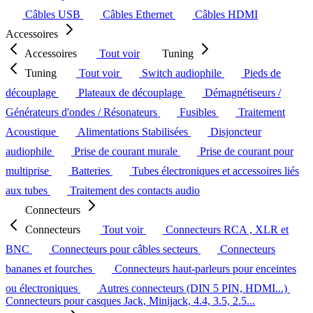
Câbles USB
Câbles Ethernet
Câbles HDMI
Accessoires
Accessoires
Tout voir
Tuning
Tuning
Tout voir
Switch audiophile
Pieds de
découplage
Plateaux de découplage
Démagnétiseurs /
Générateurs d'ondes / Résonateurs
Fusibles
Traitement
Acoustique
Alimentations Stabilisées
Disjoncteur
audiophile
Prise de courant murale
Prise de courant pour
multiprise
Batteries
Tubes électroniques et accessoires liés
aux tubes
Traitement des contacts audio
Connecteurs
Connecteurs
Tout voir
Connecteurs RCA , XLR et
BNC
Connecteurs pour câbles secteurs
Connecteurs
bananes et fourches
Connecteurs haut-parleurs pour enceintes
ou électroniques
Autres connecteurs (DIN 5 PIN, HDMI...)
Connecteurs pour casques Jack, Minijack, 4.4, 3.5, 2.5...