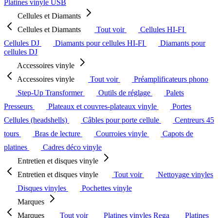
Platines vinyle USB
Cellules et Diamants
Cellules et Diamants
Tout voir
Cellules HI-FI
Cellules DJ
Diamants pour cellules HI-FI
Diamants pour
cellules DJ
Accessoires vinyle
Accessoires vinyle
Tout voir
Préamplificateurs phono
Step-Up Transformer
Outils de réglage
Palets
Presseurs
Plateaux et couvres-plateaux vinyle
Portes
Cellules (headshells)
Câbles pour porte cellule
Centreurs 45
tours
Bras de lecture
Courroies vinyle
Capots de
platines
Cadres déco vinyle
Entretien et disques vinyle
Entretien et disques vinyle
Tout voir
Nettoyage vinyles
Disques vinyles
Pochettes vinyle
Marques
Marques
Tout voir
Platines vinyles Rega
Platines