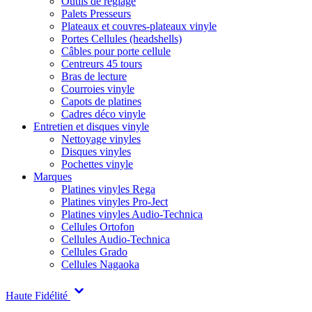
Outils de réglage
Palets Presseurs
Plateaux et couvres-plateaux vinyle
Portes Cellules (headshells)
Câbles pour porte cellule
Centreurs 45 tours
Bras de lecture
Courroies vinyle
Capots de platines
Cadres déco vinyle
Entretien et disques vinyle
Nettoyage vinyles
Disques vinyles
Pochettes vinyle
Marques
Platines vinyles Rega
Platines vinyles Pro-Ject
Platines vinyles Audio-Technica
Cellules Ortofon
Cellules Audio-Technica
Cellules Grado
Cellules Nagaoka
Haute Fidélité