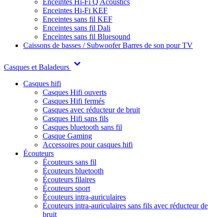
Enceintes Hi-Fi Q Acoustics
Enceintes Hi-Fi KEF
Enceintes sans fil KEF
Enceintes sans fil Dali
Enceintes sans fil Bluesound
Caissons de basses / Subwoofer
Barres de son pour TV
Casques et Baladeurs
Casques hifi
Casques Hifi ouverts
Casques Hifi fermés
Casques avec réducteur de bruit
Casques Hifi sans fils
Casques bluetooth sans fil
Casque Gaming
Accessoires pour casques hifi
Écouteurs
Écouteurs sans fil
Écouteurs bluetooth
Écouteurs filaires
Écouteurs sport
Écouteurs intra-auriculaires
Écouteurs intra-auriculaires sans fils avec réducteur de
bruit