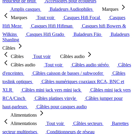
réducteur de bruit
Accessoires pour écouteurs
Amplis casques
Baladeurs Audiophiles
Marques
Marques
Tout voir
Casques Hifi Focal
Casques
Hifi Meze
Casques Hifi Hifiman
Casques hifi Bowers &
Wilkins
Casques Hifi Grado
Baladeurs Fiio
Baladeurs
Shanling
Câbles
Câbles
Tout voir
Câbles audio
Câbles audio
Tout voir
Câbles audio stéréo
Câbles
d'enceintes
Câbles caisson de basses / subwoofer
Câbles
toslink optiques
Câbles numériques coaxiaux RCA, BNC et
XLR
Câbles mini jack vers mini jack
Câbles mini jack vers
RCA/Cinch
Câbles platines vinyle
Câbles jumper pour
haut-parleurs
Câbles pour casques audio
Alimentations
Alimentations
Tout voir
Câbles secteurs
Barrettes
secteur multiprises
Conditionneurs de réseau