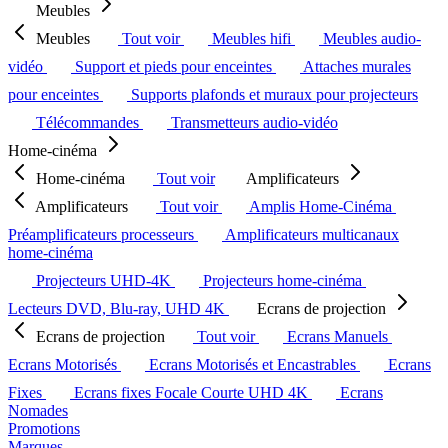
Meubles
Meubles
Tout voir
Meubles hifi
Meubles audio-
vidéo
Support et pieds pour enceintes
Attaches murales
pour enceintes
Supports plafonds et muraux pour projecteurs
Télécommandes
Transmetteurs audio-vidéo
Home-cinéma
Home-cinéma
Tout voir
Amplificateurs
Amplificateurs
Tout voir
Amplis Home-Cinéma
Préamplificateurs processeurs
Amplificateurs multicanaux
home-cinéma
Projecteurs UHD-4K
Projecteurs home-cinéma
Lecteurs DVD, Blu-ray, UHD 4K
Ecrans de projection
Ecrans de projection
Tout voir
Ecrans Manuels
Ecrans Motorisés
Ecrans Motorisés et Encastrables
Ecrans
Fixes
Ecrans fixes Focale Courte UHD 4K
Ecrans
Nomades
Promotions
Marques