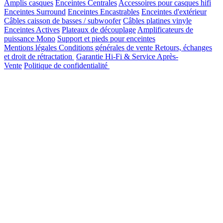
Amplis casques
Enceintes Centrales
Accessoires pour casques hifi
Enceintes Surround
Enceintes Encastrables
Enceintes d'extérieur
Câbles caisson de basses / subwoofer
Câbles platines vinyle
Enceintes Actives
Plateaux de découplage
Amplificateurs de
puissance Mono
Support et pieds pour enceintes
Mentions légales
Conditions générales de vente
Retours, échanges
et droit de rétractation
Garantie Hi-Fi & Service Après-
Vente
Politique de confidentialité