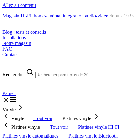
Allez au contenu
Magasin Hi-Fi
,
home-cinéma
,
intégra
tion audio-vidéo
depuis 1933 |
Tél. : +32 2 538 44 51 (mar-sam, 10h-12h30 et 14h-18h30)
Blog : tests et conseils
Installations
Notre magasin
FAQ
Contact
Rechercher
Panier
Vinyle
Vinyle
Tout voir
Platines vinyle
Platines vinyle
Tout voir
Platines vinyle HI-FI
Platines vinyle automatiques
Platines vinyle Bluetooth