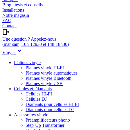
Blog : tests et conseils
Installations
Notre magasin
FAQ
Contact
Une question ? Appelez-nous
(mar-sam, 10h-12h30 et 14h-18h30)
Vinyle
Platines vinyle
Platines vinyle HI-FI
Platines vinyle automatiques
Platines vinyle Bluetooth
Platines vinyle USB
Cellules et Diamants
Cellules HI-FI
Cellules DJ
Diamants pour cellules HI-FI
Diamants pour cellules DJ
Accessoires vinyle
Préamplificateurs phono
Step-Up Transformer