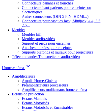
Connecteurs bananes et fourches
Connecteurs haut-parleurs pour enceintes ou
électroniques
Autres connecteurs (DIN 5 PIN, HDMI...)
Connecteurs pour casques Jack, Minijack, 4.4, 3.5,
2.5...
Meubles
Meubles hifi
Meubles audio-vidéo
Support et pieds pour enceintes
Attaches murales pour enceintes
Supports plafonds et muraux pour projecteurs
Télécommandes
Transmetteurs audio-vidéo
Home-cinéma
Amplificateurs
Amplis Home-Cinéma
Préamplificateurs processeurs
Amplificateurs multicanaux home-cinéma
Ecrans de projection
Ecrans Manuels
Ecrans Motorisés
Ecrans Motorisés et Encastrables