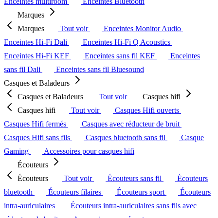
Enceintes multiroom
Enceintes Bluetooth
Marques
Marques
Tout voir
Enceintes Monitor Audio
Enceintes Hi-Fi Dali
Enceintes Hi-Fi Q Acoustics
Enceintes Hi-Fi KEF
Enceintes sans fil KEF
Enceintes
sans fil Dali
Enceintes sans fil Bluesound
Casques et Baladeurs
Casques et Baladeurs
Tout voir
Casques hifi
Casques hifi
Tout voir
Casques Hifi ouverts
Casques Hifi fermés
Casques avec réducteur de bruit
Casques Hifi sans fils
Casques bluetooth sans fil
Casque
Gaming
Accessoires pour casques hifi
Écouteurs
Écouteurs
Tout voir
Écouteurs sans fil
Écouteurs
bluetooth
Écouteurs filaires
Écouteurs sport
Écouteurs
intra-auriculaires
Écouteurs intra-auriculaires sans fils avec