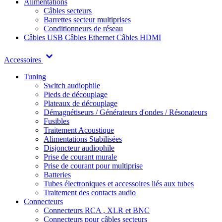
Alimentations
Câbles secteurs
Barrettes secteur multiprises
Conditionneurs de réseau
Câbles USB
Câbles Ethernet
Câbles HDMI
Accessoires
Tuning
Switch audiophile
Pieds de découplage
Plateaux de découplage
Démagnétiseurs / Générateurs d'ondes / Résonateurs
Fusibles
Traitement Acoustique
Alimentations Stabilisées
Disjoncteur audiophile
Prise de courant murale
Prise de courant pour multiprise
Batteries
Tubes électroniques et accessoires liés aux tubes
Traitement des contacts audio
Connecteurs
Connecteurs RCA , XLR et BNC
Connecteurs pour câbles secteurs