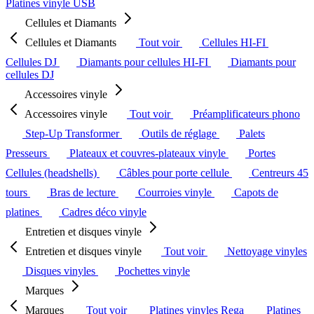
Platines vinyle USB
Cellules et Diamants
Cellules et Diamants
Tout voir
Cellules HI-FI
Cellules DJ
Diamants pour cellules HI-FI
Diamants pour
cellules DJ
Accessoires vinyle
Accessoires vinyle
Tout voir
Préamplificateurs phono
Step-Up Transformer
Outils de réglage
Palets
Presseurs
Plateaux et couvres-plateaux vinyle
Portes
Cellules (headshells)
Câbles pour porte cellule
Centreurs 45
tours
Bras de lecture
Courroies vinyle
Capots de
platines
Cadres déco vinyle
Entretien et disques vinyle
Entretien et disques vinyle
Tout voir
Nettoyage vinyles
Disques vinyles
Pochettes vinyle
Marques
Marques
Tout voir
Platines vinyles Rega
Platines