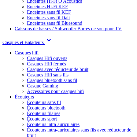
Enceintes Hi-Fi Q Acoustics
Enceintes Hi-Fi KEF
Enceintes sans fil KEF
Enceintes sans fil Dali
Enceintes sans fil Bluesound
Caissons de basses / Subwoofer
Barres de son pour TV
Casques et Baladeurs
Casques hifi
Casques Hifi ouverts
Casques Hifi fermés
Casques avec réducteur de bruit
Casques Hifi sans fils
Casques bluetooth sans fil
Casque Gaming
Accessoires pour casques hifi
Écouteurs
Écouteurs sans fil
Écouteurs bluetooth
Écouteurs filaires
Écouteurs sport
Écouteurs intra-auriculaires
Écouteurs intra-auriculaires sans fils avec réducteur de
bruit