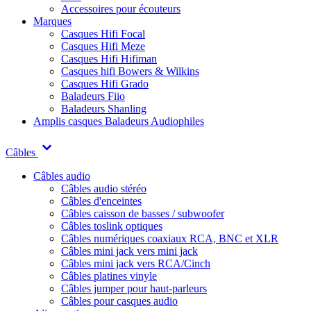
Accessoires pour écouteurs
Marques
Casques Hifi Focal
Casques Hifi Meze
Casques Hifi Hifiman
Casques hifi Bowers & Wilkins
Casques Hifi Grado
Baladeurs Fiio
Baladeurs Shanling
Amplis casques
Baladeurs Audiophiles
Câbles
Câbles audio
Câbles audio stéréo
Câbles d'enceintes
Câbles caisson de basses / subwoofer
Câbles toslink optiques
Câbles numériques coaxiaux RCA, BNC et XLR
Câbles mini jack vers mini jack
Câbles mini jack vers RCA/Cinch
Câbles platines vinyle
Câbles jumper pour haut-parleurs
Câbles pour casques audio