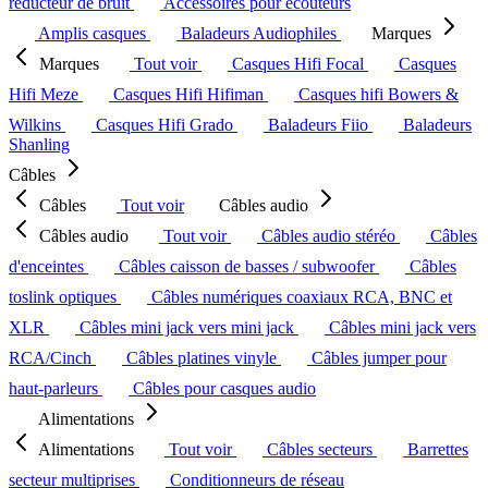
réducteur de bruit
Accessoires pour écouteurs
Amplis casques
Baladeurs Audiophiles
Marques
Marques
Tout voir
Casques Hifi Focal
Casques
Hifi Meze
Casques Hifi Hifiman
Casques hifi Bowers &
Wilkins
Casques Hifi Grado
Baladeurs Fiio
Baladeurs
Shanling
Câbles
Câbles
Tout voir
Câbles audio
Câbles audio
Tout voir
Câbles audio stéréo
Câbles
d'enceintes
Câbles caisson de basses / subwoofer
Câbles
toslink optiques
Câbles numériques coaxiaux RCA, BNC et
XLR
Câbles mini jack vers mini jack
Câbles mini jack vers
RCA/Cinch
Câbles platines vinyle
Câbles jumper pour
haut-parleurs
Câbles pour casques audio
Alimentations
Alimentations
Tout voir
Câbles secteurs
Barrettes
secteur multiprises
Conditionneurs de réseau