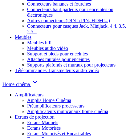
Connecteurs bananes et fourches
Connecteurs haut-parleurs pour enceintes ou
électroniques
Autres connecteurs (DIN 5 PIN, HDMI...)
Connecteurs pour casques Jack, Minijack, 4.4, 3.5,
2.5...
Meubles
Meubles hifi
Meubles audio-vidéo
Support et pieds pour enceintes
Attaches murales pour enceintes
Supports plafonds et muraux pour projecteurs
Télécommandes
Transmetteurs audio-vidéo
Home-cinéma
Amplificateurs
Amplis Home-Cinéma
Préamplificateurs processeurs
Amplificateurs multicanaux home-cinéma
Ecrans de projection
Ecrans Manuels
Ecrans Motorisés
Ecrans Motorisés et Encastrables