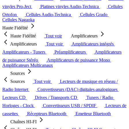
vinyles Pro-Ject
Platines vinyles Audio-Technica
Cellules
Ortofon
Cellules Audio-Technica
Cellules Grado
Cellules Nagaoka
Haute Fidélité
Haute Fidélité
Tout voir
Amplificateurs
Amplificateurs
Tout voir
Amplificateurs intégrés
Amplificateurs - Tuners
Préamplificateurs
Amplificateurs
de puissance Stéréo
Amplificateurs de puissance Mono
Amplificateurs Multicanaux
Sources
Sources
Tout voir
Lecteurs de musique en réseau /
Radio Internet
Convertisseurs (DAC) digitales-analogiques
Lecteurs CD
Drives / Transports CD
Tuners / Radio
Horloges - Clock
Convertisseurs USB / SPDIF
Lecteurs de
cassettes
Récepteurs Bluetooth
Emetteur Bluetooth
Chaînes HI-FI