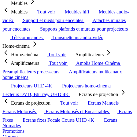
Meubles
Meubles
Tout voir
Meubles hifi
Meubles audio-
vidéo
Support et pieds pour enceintes
Attaches murales
pour enceintes
Supports plafonds et muraux pour projecteurs
Télécommandes
Transmetteurs audio-vidéo
Home-cinéma
Home-cinéma
Tout voir
Amplificateurs
Amplificateurs
Tout voir
Amplis Home-Cinéma
Préamplificateurs processeurs
Amplificateurs multicanaux
home-cinéma
Projecteurs UHD-4K
Projecteurs home-cinéma
Lecteurs DVD, Blu-ray, UHD 4K
Ecrans de projection
Ecrans de projection
Tout voir
Ecrans Manuels
Ecrans Motorisés
Ecrans Motorisés et Encastrables
Ecrans
Fixes
Ecrans fixes Focale Courte UHD 4K
Ecrans
Nomades
Promotions
Marques