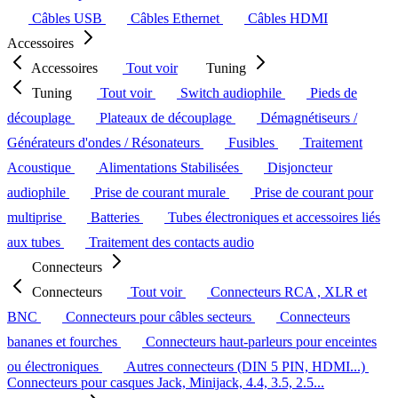
Câbles USB
Câbles Ethernet
Câbles HDMI
Accessoires
Accessoires
Tout voir
Tuning
Tuning
Tout voir
Switch audiophile
Pieds de
découplage
Plateaux de découplage
Démagnétiseurs /
Générateurs d'ondes / Résonateurs
Fusibles
Traitement
Acoustique
Alimentations Stabilisées
Disjoncteur
audiophile
Prise de courant murale
Prise de courant pour
multiprise
Batteries
Tubes électroniques et accessoires liés
aux tubes
Traitement des contacts audio
Connecteurs
Connecteurs
Tout voir
Connecteurs RCA , XLR et
BNC
Connecteurs pour câbles secteurs
Connecteurs
bananes et fourches
Connecteurs haut-parleurs pour enceintes
ou électroniques
Autres connecteurs (DIN 5 PIN, HDMI...)
Connecteurs pour casques Jack, Minijack, 4.4, 3.5, 2.5...