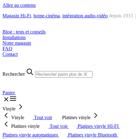
Allez au contenu
Magasin Hi-Fi
,
home-cinéma
,
intégra
tion audio-vidéo
depuis 1933 |
Tél. : +32 2 538 44 51 (mar-sam, 10h-12h30 et 14h-18h30)
Blog : tests et conseils
Installations
Notre magasin
FAQ
Contact
Rechercher
Panier
Vinyle
Vinyle
Tout voir
Platines vinyle
Platines vinyle
Tout voir
Platines vinyle HI-FI
Platines vinyle automatiques
Platines vinyle Bluetooth