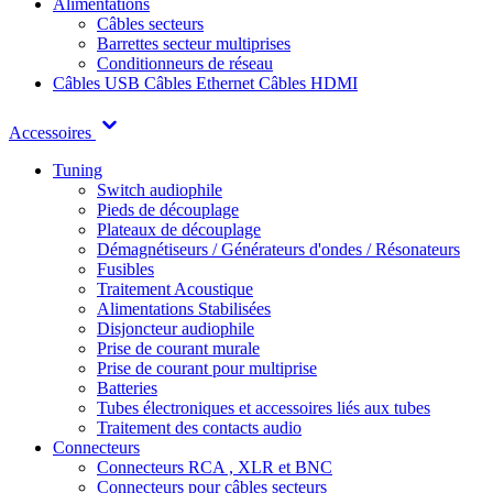
Alimentations
Câbles secteurs
Barrettes secteur multiprises
Conditionneurs de réseau
Câbles USB
Câbles Ethernet
Câbles HDMI
Accessoires
Tuning
Switch audiophile
Pieds de découplage
Plateaux de découplage
Démagnétiseurs / Générateurs d'ondes / Résonateurs
Fusibles
Traitement Acoustique
Alimentations Stabilisées
Disjoncteur audiophile
Prise de courant murale
Prise de courant pour multiprise
Batteries
Tubes électroniques et accessoires liés aux tubes
Traitement des contacts audio
Connecteurs
Connecteurs RCA , XLR et BNC
Connecteurs pour câbles secteurs