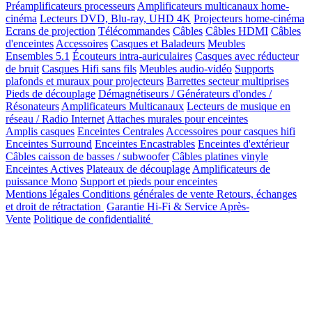
Préamplificateurs processeurs
Amplificateurs multicanaux home-
cinéma
Lecteurs DVD, Blu-ray, UHD 4K
Projecteurs home-cinéma
Ecrans de projection
Télécommandes
Câbles
Câbles HDMI
Câbles
d'enceintes
Accessoires
Casques et Baladeurs
Meubles
Ensembles 5.1
Écouteurs intra-auriculaires
Casques avec réducteur
de bruit
Casques Hifi sans fils
Meubles audio-vidéo
Supports
plafonds et muraux pour projecteurs
Barrettes secteur multiprises
Pieds de découplage
Démagnétiseurs / Générateurs d'ondes /
Résonateurs
Amplificateurs Multicanaux
Lecteurs de musique en
réseau / Radio Internet
Attaches murales pour enceintes
Amplis casques
Enceintes Centrales
Accessoires pour casques hifi
Enceintes Surround
Enceintes Encastrables
Enceintes d'extérieur
Câbles caisson de basses / subwoofer
Câbles platines vinyle
Enceintes Actives
Plateaux de découplage
Amplificateurs de
puissance Mono
Support et pieds pour enceintes
Mentions légales
Conditions générales de vente
Retours, échanges
et droit de rétractation
Garantie Hi-Fi & Service Après-
Vente
Politique de confidentialité