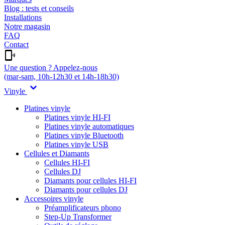
Blog : tests et conseils
Installations
Notre magasin
FAQ
Contact
Une question ? Appelez-nous
(mar-sam, 10h-12h30 et 14h-18h30)
Vinyle
Platines vinyle
Platines vinyle HI-FI
Platines vinyle automatiques
Platines vinyle Bluetooth
Platines vinyle USB
Cellules et Diamants
Cellules HI-FI
Cellules DJ
Diamants pour cellules HI-FI
Diamants pour cellules DJ
Accessoires vinyle
Préamplificateurs phono
Step-Up Transformer