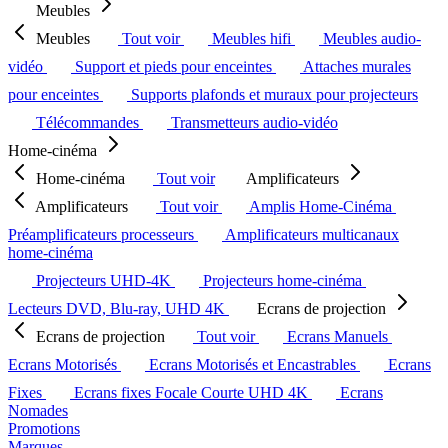
Meubles
Meubles
Tout voir
Meubles hifi
Meubles audio-
vidéo
Support et pieds pour enceintes
Attaches murales
pour enceintes
Supports plafonds et muraux pour projecteurs
Télécommandes
Transmetteurs audio-vidéo
Home-cinéma
Home-cinéma
Tout voir
Amplificateurs
Amplificateurs
Tout voir
Amplis Home-Cinéma
Préamplificateurs processeurs
Amplificateurs multicanaux
home-cinéma
Projecteurs UHD-4K
Projecteurs home-cinéma
Lecteurs DVD, Blu-ray, UHD 4K
Ecrans de projection
Ecrans de projection
Tout voir
Ecrans Manuels
Ecrans Motorisés
Ecrans Motorisés et Encastrables
Ecrans
Fixes
Ecrans fixes Focale Courte UHD 4K
Ecrans
Nomades
Promotions
Marques