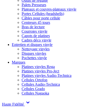
Outils de réglage
Palets Presseurs
Plateaux et couvres-plateaux vinyle
Portes Cellules (headshells)
Câbles pour porte cellule
Centreurs 45 tours
Bras de lecture
Courroies vinyle
Capots de platines
Cadres déco vinyle
Entretien et disques vinyle
Nettoyage vinyles
Disques vinyles
Pochettes vinyle
Marques
Platines vinyles Rega
Platines vinyles Pro-Ject
Platines vinyles Audio-Technica
Cellules Ortofon
Cellules Audio-Technica
Cellules Grado
Cellules Nagaoka
Haute Fidélité