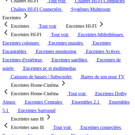
Chaînes HI-FI
Tout voir
Chaînes HI-FI Compactes
Chaînes HI-FI Connectées
Systèmes Multiroom
Enceintes
Enceintes
Tout voir
Enceintes HI-FI
Enceintes HI-FI
Tout voir
Enceintes bibliothèques
Enceintes colonnes
Enceintes murales
Enceintes
Encastrables
Enceintes monitoring
Enceintes Actives
Enceintes d'extérieur
Enceintes satellites
Enceintes de
soirée
Enceintes pc et multimedias
Caissons de basses / Subwoofer
Barres de son pour TV
Enceintes Home-Cinéma
Enceintes Home-Cinéma
Tout voir
Enceintes Dolby
Atmos
Enceintes Centrales
Ensembles 2.1
Ensembles
5.1
Enceintes Surround
Enceintes sans fil
Enceintes sans fil
Tout voir
Enceintes connectées