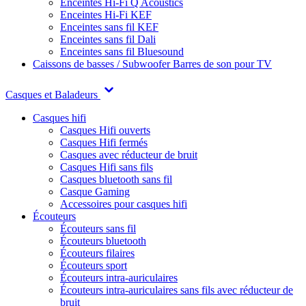
Enceintes Hi-Fi Q Acoustics
Enceintes Hi-Fi KEF
Enceintes sans fil KEF
Enceintes sans fil Dali
Enceintes sans fil Bluesound
Caissons de basses / Subwoofer
Barres de son pour TV
Casques et Baladeurs
Casques hifi
Casques Hifi ouverts
Casques Hifi fermés
Casques avec réducteur de bruit
Casques Hifi sans fils
Casques bluetooth sans fil
Casque Gaming
Accessoires pour casques hifi
Écouteurs
Écouteurs sans fil
Écouteurs bluetooth
Écouteurs filaires
Écouteurs sport
Écouteurs intra-auriculaires
Écouteurs intra-auriculaires sans fils avec réducteur de
bruit