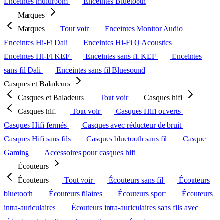
Enceintes multiroom
Enceintes Bluetooth
Marques
Marques
Tout voir
Enceintes Monitor Audio
Enceintes Hi-Fi Dali
Enceintes Hi-Fi Q Acoustics
Enceintes Hi-Fi KEF
Enceintes sans fil KEF
Enceintes
sans fil Dali
Enceintes sans fil Bluesound
Casques et Baladeurs
Casques et Baladeurs
Tout voir
Casques hifi
Casques hifi
Tout voir
Casques Hifi ouverts
Casques Hifi fermés
Casques avec réducteur de bruit
Casques Hifi sans fils
Casques bluetooth sans fil
Casque
Gaming
Accessoires pour casques hifi
Écouteurs
Écouteurs
Tout voir
Écouteurs sans fil
Écouteurs
bluetooth
Écouteurs filaires
Écouteurs sport
Écouteurs
intra-auriculaires
Écouteurs intra-auriculaires sans fils avec