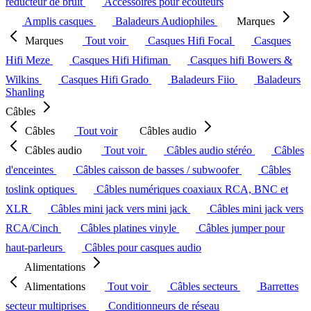
réducteur de bruit
Accessoires pour écouteurs
Amplis casques
Baladeurs Audiophiles
Marques
Marques
Tout voir
Casques Hifi Focal
Casques
Hifi Meze
Casques Hifi Hifiman
Casques hifi Bowers &
Wilkins
Casques Hifi Grado
Baladeurs Fiio
Baladeurs
Shanling
Câbles
Câbles
Tout voir
Câbles audio
Câbles audio
Tout voir
Câbles audio stéréo
Câbles
d'enceintes
Câbles caisson de basses / subwoofer
Câbles
toslink optiques
Câbles numériques coaxiaux RCA, BNC et
XLR
Câbles mini jack vers mini jack
Câbles mini jack vers
RCA/Cinch
Câbles platines vinyle
Câbles jumper pour
haut-parleurs
Câbles pour casques audio
Alimentations
Alimentations
Tout voir
Câbles secteurs
Barrettes
secteur multiprises
Conditionneurs de réseau