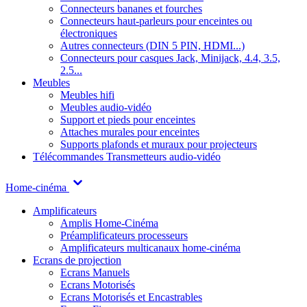
Connecteurs bananes et fourches
Connecteurs haut-parleurs pour enceintes ou
électroniques
Autres connecteurs (DIN 5 PIN, HDMI...)
Connecteurs pour casques Jack, Minijack, 4.4, 3.5,
2.5...
Meubles
Meubles hifi
Meubles audio-vidéo
Support et pieds pour enceintes
Attaches murales pour enceintes
Supports plafonds et muraux pour projecteurs
Télécommandes
Transmetteurs audio-vidéo
Home-cinéma
Amplificateurs
Amplis Home-Cinéma
Préamplificateurs processeurs
Amplificateurs multicanaux home-cinéma
Ecrans de projection
Ecrans Manuels
Ecrans Motorisés
Ecrans Motorisés et Encastrables