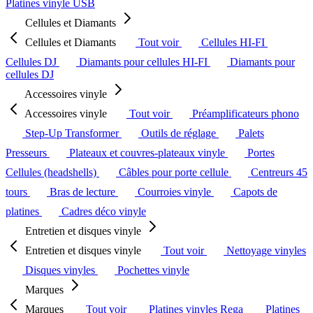
Platines vinyle USB
Cellules et Diamants
Cellules et Diamants
Tout voir
Cellules HI-FI
Cellules DJ
Diamants pour cellules HI-FI
Diamants pour
cellules DJ
Accessoires vinyle
Accessoires vinyle
Tout voir
Préamplificateurs phono
Step-Up Transformer
Outils de réglage
Palets
Presseurs
Plateaux et couvres-plateaux vinyle
Portes
Cellules (headshells)
Câbles pour porte cellule
Centreurs 45
tours
Bras de lecture
Courroies vinyle
Capots de
platines
Cadres déco vinyle
Entretien et disques vinyle
Entretien et disques vinyle
Tout voir
Nettoyage vinyles
Disques vinyles
Pochettes vinyle
Marques
Marques
Tout voir
Platines vinyles Rega
Platines