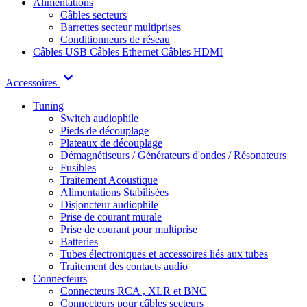
Alimentations
Câbles secteurs
Barrettes secteur multiprises
Conditionneurs de réseau
Câbles USB
Câbles Ethernet
Câbles HDMI
Accessoires
Tuning
Switch audiophile
Pieds de découplage
Plateaux de découplage
Démagnétiseurs / Générateurs d'ondes / Résonateurs
Fusibles
Traitement Acoustique
Alimentations Stabilisées
Disjoncteur audiophile
Prise de courant murale
Prise de courant pour multiprise
Batteries
Tubes électroniques et accessoires liés aux tubes
Traitement des contacts audio
Connecteurs
Connecteurs RCA , XLR et BNC
Connecteurs pour câbles secteurs