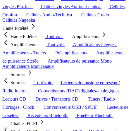
vinyles Pro-Ject
Platines vinyles Audio-Technica
Cellules
Ortofon
Cellules Audio-Technica
Cellules Grado
Cellules Nagaoka
Haute Fidélité
Haute Fidélité
Tout voir
Amplificateurs
Amplificateurs
Tout voir
Amplificateurs intégrés
Amplificateurs - Tuners
Préamplificateurs
Amplificateurs
de puissance Stéréo
Amplificateurs de puissance Mono
Amplificateurs Multicanaux
Sources
Sources
Tout voir
Lecteurs de musique en réseau /
Radio Internet
Convertisseurs (DAC) digitales-analogiques
Lecteurs CD
Drives / Transports CD
Tuners / Radio
Horloges - Clock
Convertisseurs USB / SPDIF
Lecteurs de
cassettes
Récepteurs Bluetooth
Emetteur Bluetooth
Chaînes HI-FI