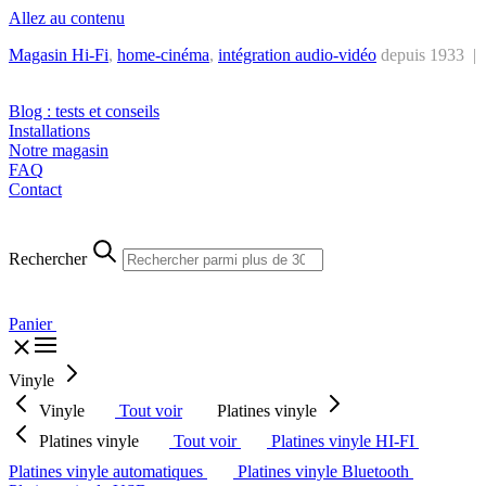
Allez au contenu
Magasin Hi-Fi
,
home-cinéma
,
intégra
tion audio-vidéo
depuis 1933 |
Tél. : +32 2 538 44 51 (mar-sam, 10h-12h30 et 14h-18h30)
Blog : tests et conseils
Installations
Notre magasin
FAQ
Contact
Rechercher
Panier
Vinyle
Vinyle
Tout voir
Platines vinyle
Platines vinyle
Tout voir
Platines vinyle HI-FI
Platines vinyle automatiques
Platines vinyle Bluetooth