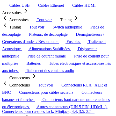
Câbles USB
Câbles Ethernet
Câbles HDMI
Accessoires
Accessoires
Tout voir
Tuning
Tuning
Tout voir
Switch audiophile
Pieds de
découplage
Plateaux de découplage
Démagnétiseurs /
Générateurs d'ondes / Résonateurs
Fusibles
Traitement
Acoustique
Alimentations Stabilisées
Disjoncteur
audiophile
Prise de courant murale
Prise de courant pour
multiprise
Batteries
Tubes électroniques et accessoires liés
aux tubes
Traitement des contacts audio
Connecteurs
Connecteurs
Tout voir
Connecteurs RCA , XLR et
BNC
Connecteurs pour câbles secteurs
Connecteurs
bananes et fourches
Connecteurs haut-parleurs pour enceintes
ou électroniques
Autres connecteurs (DIN 5 PIN, HDMI...)
Connecteurs pour casques Jack, Minijack, 4.4, 3.5, 2.5...