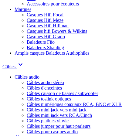
Accessoires pour écouteurs
Marques
Casques Hifi Focal
Casques Hifi Meze
Casques Hifi Hifiman
Casques hifi Bowers & Wilkins
Casques Hifi Grado
Baladeurs Fiio
Baladeurs Shanling
Amplis casques
Baladeurs Audiophiles
Câbles
Câbles audio
Câbles audio stéréo
Câbles d'enceintes
Câbles caisson de basses / subwoofer
Câbles toslink optiques
Câbles numériques coaxiaux RCA, BNC et XLR
Câbles mini jack vers mini jack
Câbles mini jack vers RCA/Cinch
Câbles platines vinyle
Câbles jumper pour haut-parleurs
Câbles pour casques audio