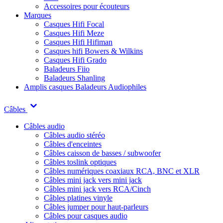
Accessoires pour écouteurs
Marques
Casques Hifi Focal
Casques Hifi Meze
Casques Hifi Hifiman
Casques hifi Bowers & Wilkins
Casques Hifi Grado
Baladeurs Fiio
Baladeurs Shanling
Amplis casques
Baladeurs Audiophiles
Câbles
Câbles audio
Câbles audio stéréo
Câbles d'enceintes
Câbles caisson de basses / subwoofer
Câbles toslink optiques
Câbles numériques coaxiaux RCA, BNC et XLR
Câbles mini jack vers mini jack
Câbles mini jack vers RCA/Cinch
Câbles platines vinyle
Câbles jumper pour haut-parleurs
Câbles pour casques audio