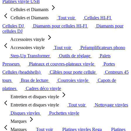
Platines vinyle USB
Cellules et Diamants
Cellules et Diamants
Tout voir
Cellules HI-FI
Cellules DJ
Diamants pour cellules HI-FI
Diamants pour
cellules DJ
Accessoires vinyle
Accessoires vinyle
Tout voir
Préamplificateurs phono
Step-Up Transformer
Outils de réglage
Palets
Presseurs
Plateaux et couvres-plateaux vinyle
Portes
Cellules (headshells)
Câbles pour porte cellule
Centreurs 45
tours
Bras de lecture
Courroies vinyle
Capots de
platines
Cadres déco vinyle
Entretien et disques vinyle
Entretien et disques vinyle
Tout voir
Nettoyage vinyles
Disques vinyles
Pochettes vinyle
Marques
Marques
Tout voir
Platines vinyles Rega
Platines