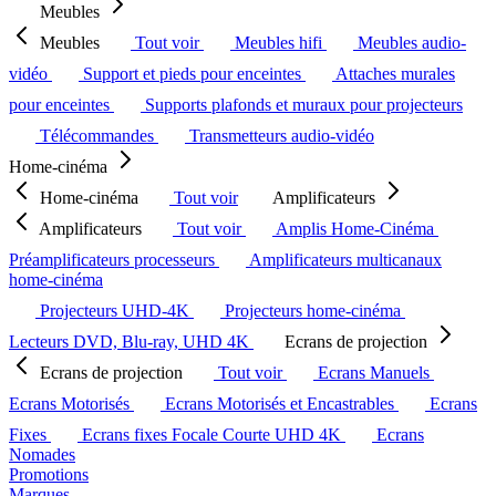
Meubles
Meubles
Tout voir
Meubles hifi
Meubles audio-
vidéo
Support et pieds pour enceintes
Attaches murales
pour enceintes
Supports plafonds et muraux pour projecteurs
Télécommandes
Transmetteurs audio-vidéo
Home-cinéma
Home-cinéma
Tout voir
Amplificateurs
Amplificateurs
Tout voir
Amplis Home-Cinéma
Préamplificateurs processeurs
Amplificateurs multicanaux
home-cinéma
Projecteurs UHD-4K
Projecteurs home-cinéma
Lecteurs DVD, Blu-ray, UHD 4K
Ecrans de projection
Ecrans de projection
Tout voir
Ecrans Manuels
Ecrans Motorisés
Ecrans Motorisés et Encastrables
Ecrans
Fixes
Ecrans fixes Focale Courte UHD 4K
Ecrans
Nomades
Promotions
Marques