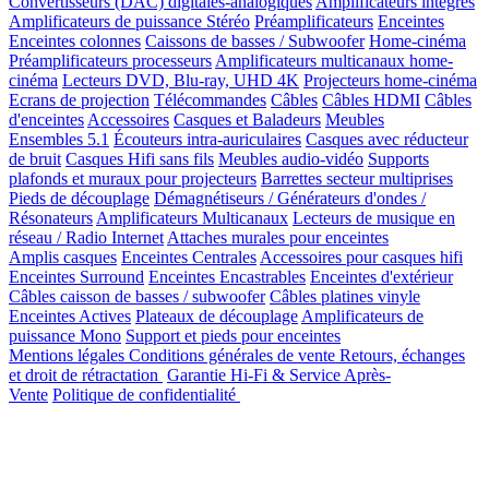
Convertisseurs (DAC) digitales-analogiques
Amplificateurs intégrés
Amplificateurs de puissance Stéréo
Préamplificateurs
Enceintes
Enceintes colonnes
Caissons de basses / Subwoofer
Home-cinéma
Préamplificateurs processeurs
Amplificateurs multicanaux home-
cinéma
Lecteurs DVD, Blu-ray, UHD 4K
Projecteurs home-cinéma
Ecrans de projection
Télécommandes
Câbles
Câbles HDMI
Câbles
d'enceintes
Accessoires
Casques et Baladeurs
Meubles
Ensembles 5.1
Écouteurs intra-auriculaires
Casques avec réducteur
de bruit
Casques Hifi sans fils
Meubles audio-vidéo
Supports
plafonds et muraux pour projecteurs
Barrettes secteur multiprises
Pieds de découplage
Démagnétiseurs / Générateurs d'ondes /
Résonateurs
Amplificateurs Multicanaux
Lecteurs de musique en
réseau / Radio Internet
Attaches murales pour enceintes
Amplis casques
Enceintes Centrales
Accessoires pour casques hifi
Enceintes Surround
Enceintes Encastrables
Enceintes d'extérieur
Câbles caisson de basses / subwoofer
Câbles platines vinyle
Enceintes Actives
Plateaux de découplage
Amplificateurs de
puissance Mono
Support et pieds pour enceintes
Mentions légales
Conditions générales de vente
Retours, échanges
et droit de rétractation
Garantie Hi-Fi & Service Après-
Vente
Politique de confidentialité