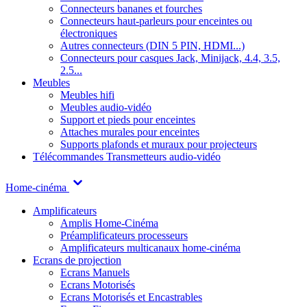
Connecteurs bananes et fourches
Connecteurs haut-parleurs pour enceintes ou
électroniques
Autres connecteurs (DIN 5 PIN, HDMI...)
Connecteurs pour casques Jack, Minijack, 4.4, 3.5,
2.5...
Meubles
Meubles hifi
Meubles audio-vidéo
Support et pieds pour enceintes
Attaches murales pour enceintes
Supports plafonds et muraux pour projecteurs
Télécommandes
Transmetteurs audio-vidéo
Home-cinéma
Amplificateurs
Amplis Home-Cinéma
Préamplificateurs processeurs
Amplificateurs multicanaux home-cinéma
Ecrans de projection
Ecrans Manuels
Ecrans Motorisés
Ecrans Motorisés et Encastrables