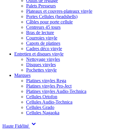
Outils de réglage
Palets Presseurs
Plateaux et couvres-plateaux vinyle
Portes Cellules (headshells)
Câbles pour porte cellule
Centreurs 45 tours
Bras de lecture
Courroies vinyle
Capots de platines
Cadres déco vinyle
Entretien et disques vinyle
Nettoyage vinyles
Disques vinyles
Pochettes vinyle
Marques
Platines vinyles Rega
Platines vinyles Pro-Ject
Platines vinyles Audio-Technica
Cellules Ortofon
Cellules Audio-Technica
Cellules Grado
Cellules Nagaoka
Haute Fidélité