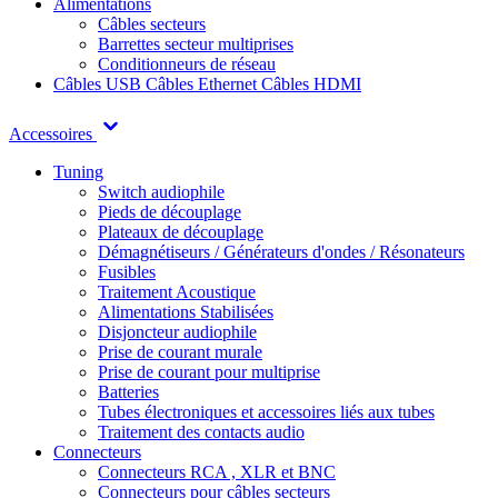
Alimentations
Câbles secteurs
Barrettes secteur multiprises
Conditionneurs de réseau
Câbles USB
Câbles Ethernet
Câbles HDMI
Accessoires
Tuning
Switch audiophile
Pieds de découplage
Plateaux de découplage
Démagnétiseurs / Générateurs d'ondes / Résonateurs
Fusibles
Traitement Acoustique
Alimentations Stabilisées
Disjoncteur audiophile
Prise de courant murale
Prise de courant pour multiprise
Batteries
Tubes électroniques et accessoires liés aux tubes
Traitement des contacts audio
Connecteurs
Connecteurs RCA , XLR et BNC
Connecteurs pour câbles secteurs