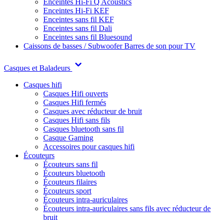
Enceintes Hi-Fi Q Acoustics
Enceintes Hi-Fi KEF
Enceintes sans fil KEF
Enceintes sans fil Dali
Enceintes sans fil Bluesound
Caissons de basses / Subwoofer
Barres de son pour TV
Casques et Baladeurs
Casques hifi
Casques Hifi ouverts
Casques Hifi fermés
Casques avec réducteur de bruit
Casques Hifi sans fils
Casques bluetooth sans fil
Casque Gaming
Accessoires pour casques hifi
Écouteurs
Écouteurs sans fil
Écouteurs bluetooth
Écouteurs filaires
Écouteurs sport
Écouteurs intra-auriculaires
Écouteurs intra-auriculaires sans fils avec réducteur de
bruit