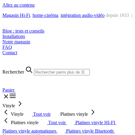
Allez au contenu
Magasin Hi-Fi
,
home-cinéma
,
intégra
tion audio-vidéo
depuis 1933 |
Tél. : +32 2 538 44 51 (mar-sam, 10h-12h30 et 14h-18h30)
Blog : tests et conseils
Installations
Notre magasin
FAQ
Contact
Rechercher
Panier
Vinyle
Vinyle
Tout voir
Platines vinyle
Platines vinyle
Tout voir
Platines vinyle HI-FI
Platines vinyle automatiques
Platines vinyle Bluetooth