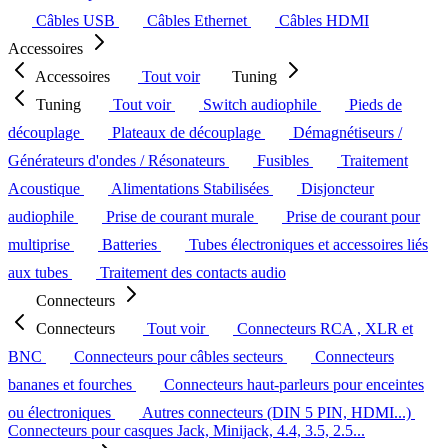
Câbles USB
Câbles Ethernet
Câbles HDMI
Accessoires
Accessoires
Tout voir
Tuning
Tuning
Tout voir
Switch audiophile
Pieds de
découplage
Plateaux de découplage
Démagnétiseurs /
Générateurs d'ondes / Résonateurs
Fusibles
Traitement
Acoustique
Alimentations Stabilisées
Disjoncteur
audiophile
Prise de courant murale
Prise de courant pour
multiprise
Batteries
Tubes électroniques et accessoires liés
aux tubes
Traitement des contacts audio
Connecteurs
Connecteurs
Tout voir
Connecteurs RCA , XLR et
BNC
Connecteurs pour câbles secteurs
Connecteurs
bananes et fourches
Connecteurs haut-parleurs pour enceintes
ou électroniques
Autres connecteurs (DIN 5 PIN, HDMI...)
Connecteurs pour casques Jack, Minijack, 4.4, 3.5, 2.5...