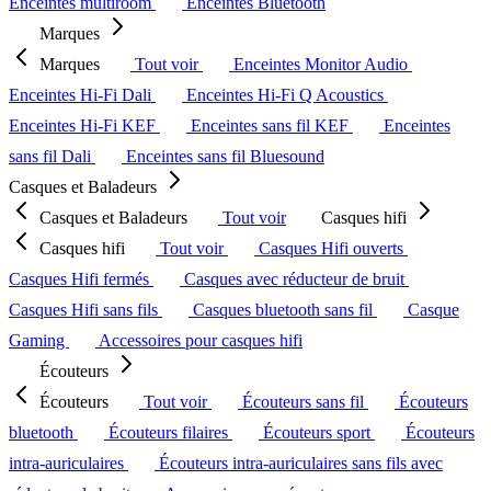
Enceintes multiroom
Enceintes Bluetooth
Marques
Marques
Tout voir
Enceintes Monitor Audio
Enceintes Hi-Fi Dali
Enceintes Hi-Fi Q Acoustics
Enceintes Hi-Fi KEF
Enceintes sans fil KEF
Enceintes
sans fil Dali
Enceintes sans fil Bluesound
Casques et Baladeurs
Casques et Baladeurs
Tout voir
Casques hifi
Casques hifi
Tout voir
Casques Hifi ouverts
Casques Hifi fermés
Casques avec réducteur de bruit
Casques Hifi sans fils
Casques bluetooth sans fil
Casque
Gaming
Accessoires pour casques hifi
Écouteurs
Écouteurs
Tout voir
Écouteurs sans fil
Écouteurs
bluetooth
Écouteurs filaires
Écouteurs sport
Écouteurs
intra-auriculaires
Écouteurs intra-auriculaires sans fils avec