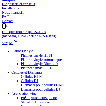
Blog : tests et conseils
Installations
Notre magasin
FAQ
Contact
Une question ? Appelez-nous
(mar-sam, 10h-12h30 et 14h-18h30)
Vinyle
Platines vinyle
Platines vinyle HI-FI
Platines vinyle automatiques
Platines vinyle Bluetooth
Platines vinyle USB
Cellules et Diamants
Cellules HI-FI
Cellules DJ
Diamants pour cellules HI-FI
Diamants pour cellules DJ
Accessoires vinyle
Préamplificateurs phono
Step-Up Transformer