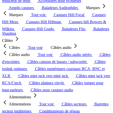
réducteur de bruit
Accessoires pour écouteurs
Amplis casques
Baladeurs Audiophiles
Marques
Marques
Tout voir
Casques Hifi Focal
Casques
Hifi Meze
Casques Hifi Hifiman
Casques hifi Bowers &
Wilkins
Casques Hifi Grado
Baladeurs Fiio
Baladeurs
Shanling
Câbles
Câbles
Tout voir
Câbles audio
Câbles audio
Tout voir
Câbles audio stéréo
Câbles
d'enceintes
Câbles caisson de basses / subwoofer
Câbles
toslink optiques
Câbles numériques coaxiaux RCA, BNC et
XLR
Câbles mini jack vers mini jack
Câbles mini jack vers
RCA/Cinch
Câbles platines vinyle
Câbles jumper pour
haut-parleurs
Câbles pour casques audio
Alimentations
Alimentations
Tout voir
Câbles secteurs
Barrettes
secteur multiprises
Conditionneurs de réseau