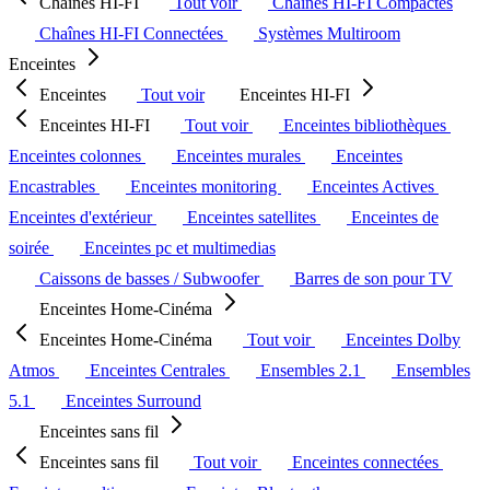
Chaînes HI-FI
Tout voir
Chaînes HI-FI Compactes
Chaînes HI-FI Connectées
Systèmes Multiroom
Enceintes
Enceintes
Tout voir
Enceintes HI-FI
Enceintes HI-FI
Tout voir
Enceintes bibliothèques
Enceintes colonnes
Enceintes murales
Enceintes
Encastrables
Enceintes monitoring
Enceintes Actives
Enceintes d'extérieur
Enceintes satellites
Enceintes de
soirée
Enceintes pc et multimedias
Caissons de basses / Subwoofer
Barres de son pour TV
Enceintes Home-Cinéma
Enceintes Home-Cinéma
Tout voir
Enceintes Dolby
Atmos
Enceintes Centrales
Ensembles 2.1
Ensembles
5.1
Enceintes Surround
Enceintes sans fil
Enceintes sans fil
Tout voir
Enceintes connectées