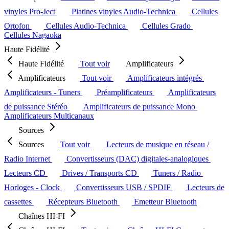
vinyles Pro-Ject
Platines vinyles Audio-Technica
Cellules
Ortofon
Cellules Audio-Technica
Cellules Grado
Cellules Nagaoka
Haute Fidélité
Haute Fidélité
Tout voir
Amplificateurs
Amplificateurs
Tout voir
Amplificateurs intégrés
Amplificateurs - Tuners
Préamplificateurs
Amplificateurs
de puissance Stéréo
Amplificateurs de puissance Mono
Amplificateurs Multicanaux
Sources
Sources
Tout voir
Lecteurs de musique en réseau /
Radio Internet
Convertisseurs (DAC) digitales-analogiques
Lecteurs CD
Drives / Transports CD
Tuners / Radio
Horloges - Clock
Convertisseurs USB / SPDIF
Lecteurs de
cassettes
Récepteurs Bluetooth
Emetteur Bluetooth
Chaînes HI-FI