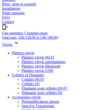
Blog : tests et conseils
Installations
Notre magasin
FAQ
Contact
Une question ? Appelez-nous
(mar-sam, 10h-12h30 et 14h-18h30)
Vinyle
Platines vinyle
Platines vinyle HI-FI
Platines vinyle automatiques
Platines vinyle Bluetooth
Platines vinyle USB
Cellules et Diamants
Cellules HI-FI
Cellules DJ
Diamants pour cellules HI-FI
Diamants pour cellules DJ
Accessoires vinyle
Préamplificateurs phono
Step-Up Transformer