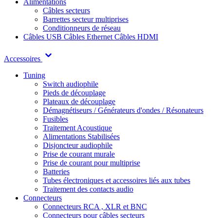
Alimentations
Câbles secteurs
Barrettes secteur multiprises
Conditionneurs de réseau
Câbles USB
Câbles Ethernet
Câbles HDMI
Accessoires
Tuning
Switch audiophile
Pieds de découplage
Plateaux de découplage
Démagnétiseurs / Générateurs d'ondes / Résonateurs
Fusibles
Traitement Acoustique
Alimentations Stabilisées
Disjoncteur audiophile
Prise de courant murale
Prise de courant pour multiprise
Batteries
Tubes électroniques et accessoires liés aux tubes
Traitement des contacts audio
Connecteurs
Connecteurs RCA , XLR et BNC
Connecteurs pour câbles secteurs