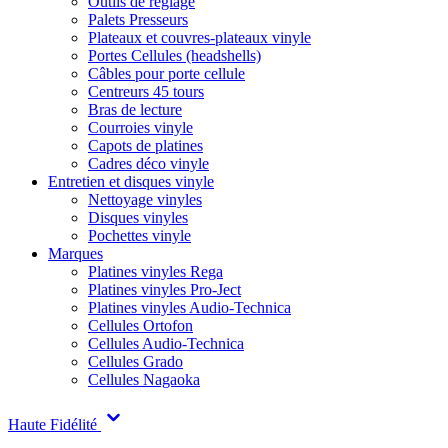
Outils de réglage
Palets Presseurs
Plateaux et couvres-plateaux vinyle
Portes Cellules (headshells)
Câbles pour porte cellule
Centreurs 45 tours
Bras de lecture
Courroies vinyle
Capots de platines
Cadres déco vinyle
Entretien et disques vinyle
Nettoyage vinyles
Disques vinyles
Pochettes vinyle
Marques
Platines vinyles Rega
Platines vinyles Pro-Ject
Platines vinyles Audio-Technica
Cellules Ortofon
Cellules Audio-Technica
Cellules Grado
Cellules Nagaoka
Haute Fidélité