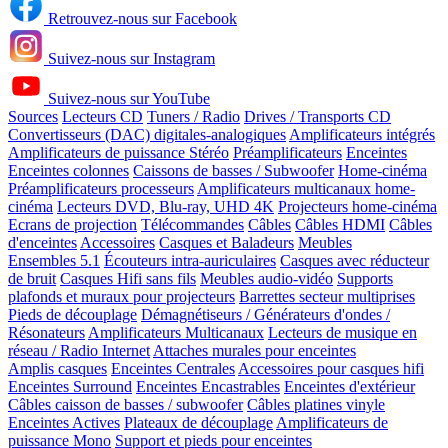
Retrouvez-nous sur Facebook
Suivez-nous sur Instagram
Suivez-nous sur YouTube
Sources
Lecteurs CD
Tuners / Radio
Drives / Transports CD
Convertisseurs (DAC) digitales-analogiques
Amplificateurs intégrés
Amplificateurs de puissance Stéréo
Préamplificateurs
Enceintes
Enceintes colonnes
Caissons de basses / Subwoofer
Home-cinéma
Préamplificateurs processeurs
Amplificateurs multicanaux home-
cinéma
Lecteurs DVD, Blu-ray, UHD 4K
Projecteurs home-cinéma
Ecrans de projection
Télécommandes
Câbles
Câbles HDMI
Câbles
d'enceintes
Accessoires
Casques et Baladeurs
Meubles
Ensembles 5.1
Écouteurs intra-auriculaires
Casques avec réducteur
de bruit
Casques Hifi sans fils
Meubles audio-vidéo
Supports
plafonds et muraux pour projecteurs
Barrettes secteur multiprises
Pieds de découplage
Démagnétiseurs / Générateurs d'ondes /
Résonateurs
Amplificateurs Multicanaux
Lecteurs de musique en
réseau / Radio Internet
Attaches murales pour enceintes
Amplis casques
Enceintes Centrales
Accessoires pour casques hifi
Enceintes Surround
Enceintes Encastrables
Enceintes d'extérieur
Câbles caisson de basses / subwoofer
Câbles platines vinyle
Enceintes Actives
Plateaux de découplage
Amplificateurs de
puissance Mono
Support et pieds pour enceintes