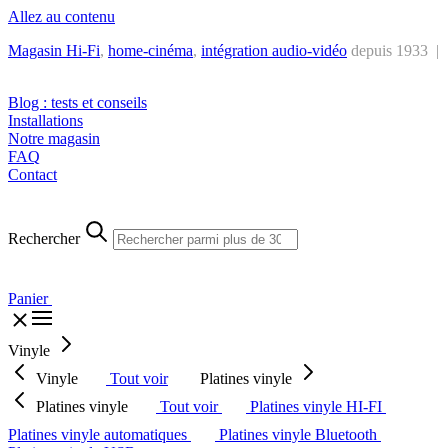
Allez au contenu
Magasin Hi-Fi
,
home-cinéma
,
intégra
tion audio-vidéo
depuis 1933 |
Tél. : +32 2 538 44 51 (mar-sam, 10h-12h30 et 14h-18h30)
Blog : tests et conseils
Installations
Notre magasin
FAQ
Contact
Rechercher
Panier
Vinyle
Vinyle
Tout voir
Platines vinyle
Platines vinyle
Tout voir
Platines vinyle HI-FI
Platines vinyle automatiques
Platines vinyle Bluetooth