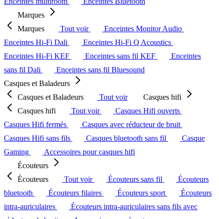
Enceintes multiroom
Enceintes Bluetooth
Marques
Marques
Tout voir
Enceintes Monitor Audio
Enceintes Hi-Fi Dali
Enceintes Hi-Fi Q Acoustics
Enceintes Hi-Fi KEF
Enceintes sans fil KEF
Enceintes
sans fil Dali
Enceintes sans fil Bluesound
Casques et Baladeurs
Casques et Baladeurs
Tout voir
Casques hifi
Casques hifi
Tout voir
Casques Hifi ouverts
Casques Hifi fermés
Casques avec réducteur de bruit
Casques Hifi sans fils
Casques bluetooth sans fil
Casque
Gaming
Accessoires pour casques hifi
Écouteurs
Écouteurs
Tout voir
Écouteurs sans fil
Écouteurs
bluetooth
Écouteurs filaires
Écouteurs sport
Écouteurs
intra-auriculaires
Écouteurs intra-auriculaires sans fils avec