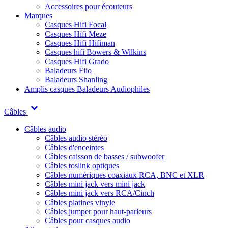
Accessoires pour écouteurs
Marques
Casques Hifi Focal
Casques Hifi Meze
Casques Hifi Hifiman
Casques hifi Bowers & Wilkins
Casques Hifi Grado
Baladeurs Fiio
Baladeurs Shanling
Amplis casques
Baladeurs Audiophiles
Câbles
Câbles audio
Câbles audio stéréo
Câbles d'enceintes
Câbles caisson de basses / subwoofer
Câbles toslink optiques
Câbles numériques coaxiaux RCA, BNC et XLR
Câbles mini jack vers mini jack
Câbles mini jack vers RCA/Cinch
Câbles platines vinyle
Câbles jumper pour haut-parleurs
Câbles pour casques audio