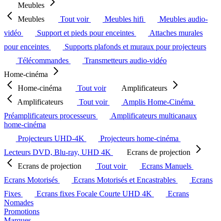
Meubles
Meubles
Tout voir
Meubles hifi
Meubles audio-
vidéo
Support et pieds pour enceintes
Attaches murales
pour enceintes
Supports plafonds et muraux pour projecteurs
Télécommandes
Transmetteurs audio-vidéo
Home-cinéma
Home-cinéma
Tout voir
Amplificateurs
Amplificateurs
Tout voir
Amplis Home-Cinéma
Préamplificateurs processeurs
Amplificateurs multicanaux
home-cinéma
Projecteurs UHD-4K
Projecteurs home-cinéma
Lecteurs DVD, Blu-ray, UHD 4K
Ecrans de projection
Ecrans de projection
Tout voir
Ecrans Manuels
Ecrans Motorisés
Ecrans Motorisés et Encastrables
Ecrans
Fixes
Ecrans fixes Focale Courte UHD 4K
Ecrans
Nomades
Promotions
Marques