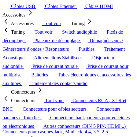
Câbles USB
Câbles Ethernet
Câbles HDMI
Accessoires
Accessoires
Tout voir
Tuning
Tuning
Tout voir
Switch audiophile
Pieds de
découplage
Plateaux de découplage
Démagnétiseurs /
Générateurs d'ondes / Résonateurs
Fusibles
Traitement
Acoustique
Alimentations Stabilisées
Disjoncteur
audiophile
Prise de courant murale
Prise de courant pour
multiprise
Batteries
Tubes électroniques et accessoires liés
aux tubes
Traitement des contacts audio
Connecteurs
Connecteurs
Tout voir
Connecteurs RCA , XLR et
BNC
Connecteurs pour câbles secteurs
Connecteurs
bananes et fourches
Connecteurs haut-parleurs pour enceintes
ou électroniques
Autres connecteurs (DIN 5 PIN, HDMI...)
Connecteurs pour casques Jack, Minijack, 4.4, 3.5, 2.5...