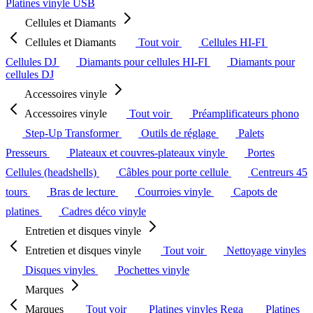
Platines vinyle USB
Cellules et Diamants
Cellules et Diamants
Tout voir
Cellules HI-FI
Cellules DJ
Diamants pour cellules HI-FI
Diamants pour
cellules DJ
Accessoires vinyle
Accessoires vinyle
Tout voir
Préamplificateurs phono
Step-Up Transformer
Outils de réglage
Palets
Presseurs
Plateaux et couvres-plateaux vinyle
Portes
Cellules (headshells)
Câbles pour porte cellule
Centreurs 45
tours
Bras de lecture
Courroies vinyle
Capots de
platines
Cadres déco vinyle
Entretien et disques vinyle
Entretien et disques vinyle
Tout voir
Nettoyage vinyles
Disques vinyles
Pochettes vinyle
Marques
Marques
Tout voir
Platines vinyles Rega
Platines