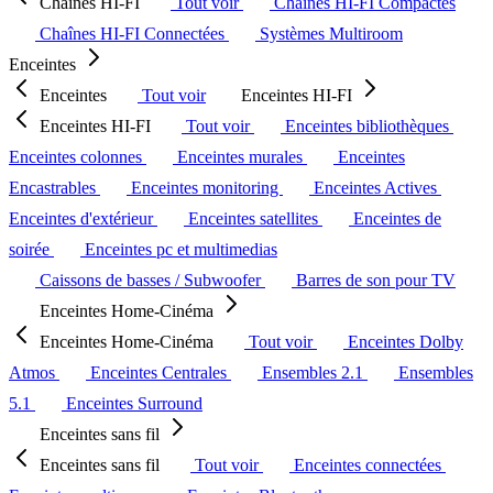
Chaînes HI-FI
Tout voir
Chaînes HI-FI Compactes
Chaînes HI-FI Connectées
Systèmes Multiroom
Enceintes
Enceintes
Tout voir
Enceintes HI-FI
Enceintes HI-FI
Tout voir
Enceintes bibliothèques
Enceintes colonnes
Enceintes murales
Enceintes
Encastrables
Enceintes monitoring
Enceintes Actives
Enceintes d'extérieur
Enceintes satellites
Enceintes de
soirée
Enceintes pc et multimedias
Caissons de basses / Subwoofer
Barres de son pour TV
Enceintes Home-Cinéma
Enceintes Home-Cinéma
Tout voir
Enceintes Dolby
Atmos
Enceintes Centrales
Ensembles 2.1
Ensembles
5.1
Enceintes Surround
Enceintes sans fil
Enceintes sans fil
Tout voir
Enceintes connectées