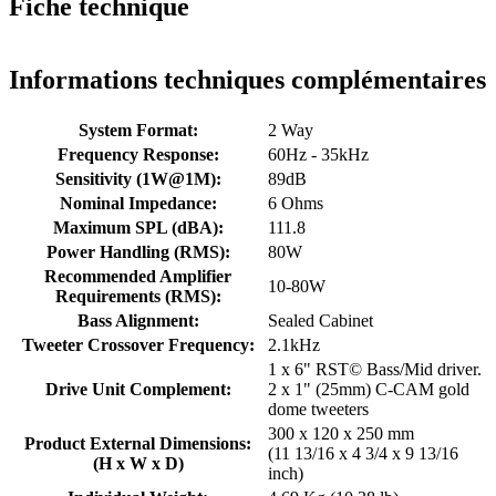
Fiche technique
Informations techniques complémentaires
System Format:
2 Way
Frequency Response:
60Hz - 35kHz
Sensitivity (1W@1M):
89dB
Nominal Impedance:
6 Ohms
Maximum SPL (dBA):
111.8
Power Handling (RMS):
80W
Recommended Amplifier
10-80W
Requirements (RMS):
Bass Alignment:
Sealed Cabinet
Tweeter Crossover Frequency:
2.1kHz
1 x 6" RST© Bass/Mid driver.
Drive Unit Complement:
2 x 1" (25mm) C-CAM gold
dome tweeters
300 x 120 x 250 mm
Product External Dimensions:
(11 13/16 x 4 3/4 x 9 13/16
(H x W x D)
inch)