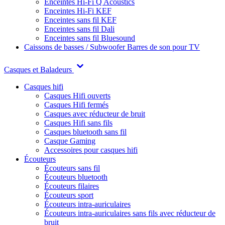
Enceintes Hi-Fi Q Acoustics
Enceintes Hi-Fi KEF
Enceintes sans fil KEF
Enceintes sans fil Dali
Enceintes sans fil Bluesound
Caissons de basses / Subwoofer
Barres de son pour TV
Casques et Baladeurs
Casques hifi
Casques Hifi ouverts
Casques Hifi fermés
Casques avec réducteur de bruit
Casques Hifi sans fils
Casques bluetooth sans fil
Casque Gaming
Accessoires pour casques hifi
Écouteurs
Écouteurs sans fil
Écouteurs bluetooth
Écouteurs filaires
Écouteurs sport
Écouteurs intra-auriculaires
Écouteurs intra-auriculaires sans fils avec réducteur de
bruit