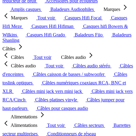
réducteur de bruit
Accessoires pour écouteurs
Amplis casques
Baladeurs Audiophiles
Marques
Marques
Tout voir
Casques Hifi Focal
Casques
Hifi Meze
Casques Hifi Hifiman
Casques hifi Bowers &
Wilkins
Casques Hifi Grado
Baladeurs Fiio
Baladeurs
Shanling
Câbles
Câbles
Tout voir
Câbles audio
Câbles audio
Tout voir
Câbles audio stéréo
Câbles
d'enceintes
Câbles caisson de basses / subwoofer
Câbles
toslink optiques
Câbles numériques coaxiaux RCA, BNC et
XLR
Câbles mini jack vers mini jack
Câbles mini jack vers
RCA/Cinch
Câbles platines vinyle
Câbles jumper pour
haut-parleurs
Câbles pour casques audio
Alimentations
Alimentations
Tout voir
Câbles secteurs
Barrettes
secteur multiprises
Conditionneurs de réseau