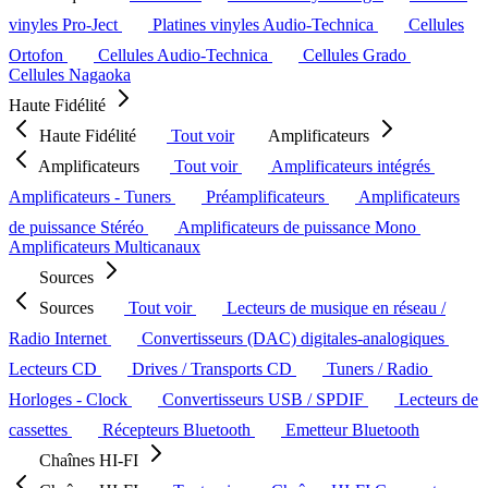
vinyles Pro-Ject
Platines vinyles Audio-Technica
Cellules
Ortofon
Cellules Audio-Technica
Cellules Grado
Cellules Nagaoka
Haute Fidélité
Haute Fidélité
Tout voir
Amplificateurs
Amplificateurs
Tout voir
Amplificateurs intégrés
Amplificateurs - Tuners
Préamplificateurs
Amplificateurs
de puissance Stéréo
Amplificateurs de puissance Mono
Amplificateurs Multicanaux
Sources
Sources
Tout voir
Lecteurs de musique en réseau /
Radio Internet
Convertisseurs (DAC) digitales-analogiques
Lecteurs CD
Drives / Transports CD
Tuners / Radio
Horloges - Clock
Convertisseurs USB / SPDIF
Lecteurs de
cassettes
Récepteurs Bluetooth
Emetteur Bluetooth
Chaînes HI-FI