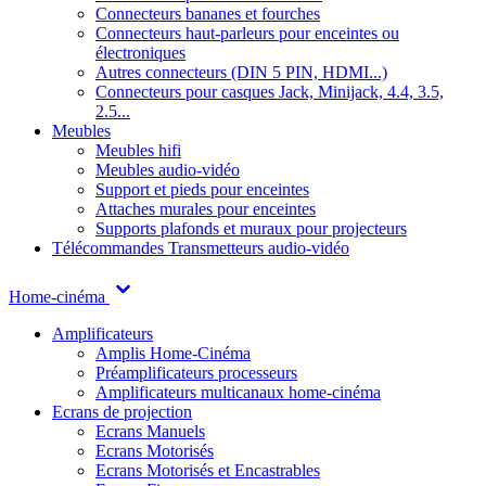
Connecteurs bananes et fourches
Connecteurs haut-parleurs pour enceintes ou
électroniques
Autres connecteurs (DIN 5 PIN, HDMI...)
Connecteurs pour casques Jack, Minijack, 4.4, 3.5,
2.5...
Meubles
Meubles hifi
Meubles audio-vidéo
Support et pieds pour enceintes
Attaches murales pour enceintes
Supports plafonds et muraux pour projecteurs
Télécommandes
Transmetteurs audio-vidéo
Home-cinéma
Amplificateurs
Amplis Home-Cinéma
Préamplificateurs processeurs
Amplificateurs multicanaux home-cinéma
Ecrans de projection
Ecrans Manuels
Ecrans Motorisés
Ecrans Motorisés et Encastrables