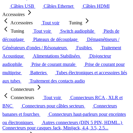
Câbles USB
Câbles Ethernet
Câbles HDMI
Accessoires
Accessoires
Tout voir
Tuning
Tuning
Tout voir
Switch audiophile
Pieds de
découplage
Plateaux de découplage
Démagnétiseurs /
Générateurs d'ondes / Résonateurs
Fusibles
Traitement
Acoustique
Alimentations Stabilisées
Disjoncteur
audiophile
Prise de courant murale
Prise de courant pour
multiprise
Batteries
Tubes électroniques et accessoires liés
aux tubes
Traitement des contacts audio
Connecteurs
Connecteurs
Tout voir
Connecteurs RCA , XLR et
BNC
Connecteurs pour câbles secteurs
Connecteurs
bananes et fourches
Connecteurs haut-parleurs pour enceintes
ou électroniques
Autres connecteurs (DIN 5 PIN, HDMI...)
Connecteurs pour casques Jack, Minijack, 4.4, 3.5, 2.5...