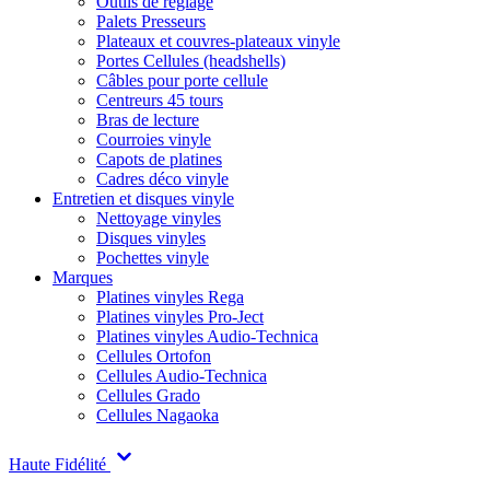
Outils de réglage
Palets Presseurs
Plateaux et couvres-plateaux vinyle
Portes Cellules (headshells)
Câbles pour porte cellule
Centreurs 45 tours
Bras de lecture
Courroies vinyle
Capots de platines
Cadres déco vinyle
Entretien et disques vinyle
Nettoyage vinyles
Disques vinyles
Pochettes vinyle
Marques
Platines vinyles Rega
Platines vinyles Pro-Ject
Platines vinyles Audio-Technica
Cellules Ortofon
Cellules Audio-Technica
Cellules Grado
Cellules Nagaoka
Haute Fidélité