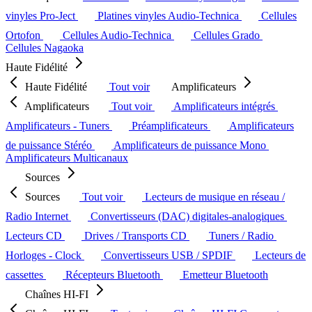
vinyles Pro-Ject
Platines vinyles Audio-Technica
Cellules
Ortofon
Cellules Audio-Technica
Cellules Grado
Cellules Nagaoka
Haute Fidélité
Haute Fidélité
Tout voir
Amplificateurs
Amplificateurs
Tout voir
Amplificateurs intégrés
Amplificateurs - Tuners
Préamplificateurs
Amplificateurs
de puissance Stéréo
Amplificateurs de puissance Mono
Amplificateurs Multicanaux
Sources
Sources
Tout voir
Lecteurs de musique en réseau /
Radio Internet
Convertisseurs (DAC) digitales-analogiques
Lecteurs CD
Drives / Transports CD
Tuners / Radio
Horloges - Clock
Convertisseurs USB / SPDIF
Lecteurs de
cassettes
Récepteurs Bluetooth
Emetteur Bluetooth
Chaînes HI-FI