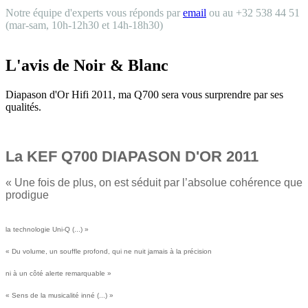
Notre équipe d'experts vous réponds par
email
ou au +32 538 44 51
(mar-sam, 10h-12h30 et 14h-18h30)
L'avis de Noir & Blanc
Diapason d'Or Hifi 2011, ma Q700 sera vous surprendre par ses
qualités.
La KEF Q700 DIAPASON D'OR 2011
« Une fois de plus, on est séduit par l’absolue cohérence que
prodigue
la technologie Uni-Q (...) »
« Du volume, un souffle profond, qui ne nuit jamais à la précision
ni à un côté alerte remarquable »
« Sens de la musicalité inné (...) »