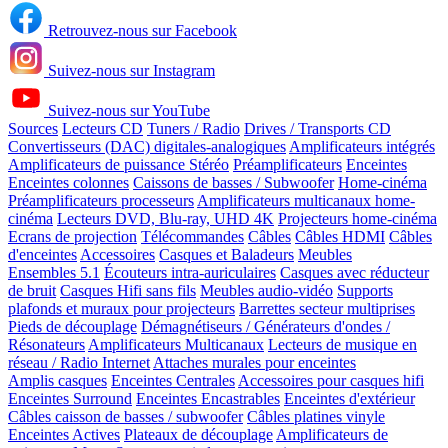
Retrouvez-nous sur Facebook
Suivez-nous sur Instagram
Suivez-nous sur YouTube
Sources
Lecteurs CD
Tuners / Radio
Drives / Transports CD
Convertisseurs (DAC) digitales-analogiques
Amplificateurs intégrés
Amplificateurs de puissance Stéréo
Préamplificateurs
Enceintes
Enceintes colonnes
Caissons de basses / Subwoofer
Home-cinéma
Préamplificateurs processeurs
Amplificateurs multicanaux home-
cinéma
Lecteurs DVD, Blu-ray, UHD 4K
Projecteurs home-cinéma
Ecrans de projection
Télécommandes
Câbles
Câbles HDMI
Câbles
d'enceintes
Accessoires
Casques et Baladeurs
Meubles
Ensembles 5.1
Écouteurs intra-auriculaires
Casques avec réducteur
de bruit
Casques Hifi sans fils
Meubles audio-vidéo
Supports
plafonds et muraux pour projecteurs
Barrettes secteur multiprises
Pieds de découplage
Démagnétiseurs / Générateurs d'ondes /
Résonateurs
Amplificateurs Multicanaux
Lecteurs de musique en
réseau / Radio Internet
Attaches murales pour enceintes
Amplis casques
Enceintes Centrales
Accessoires pour casques hifi
Enceintes Surround
Enceintes Encastrables
Enceintes d'extérieur
Câbles caisson de basses / subwoofer
Câbles platines vinyle
Enceintes Actives
Plateaux de découplage
Amplificateurs de