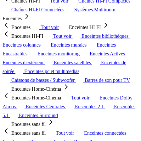
Chaînes HI-FI
Tout voir
Chaînes HI-FI Compactes
Chaînes HI-FI Connectées
Systèmes Multiroom
Enceintes
Enceintes
Tout voir
Enceintes HI-FI
Enceintes HI-FI
Tout voir
Enceintes bibliothèques
Enceintes colonnes
Enceintes murales
Enceintes
Encastrables
Enceintes monitoring
Enceintes Actives
Enceintes d'extérieur
Enceintes satellites
Enceintes de
soirée
Enceintes pc et multimedias
Caissons de basses / Subwoofer
Barres de son pour TV
Enceintes Home-Cinéma
Enceintes Home-Cinéma
Tout voir
Enceintes Dolby
Atmos
Enceintes Centrales
Ensembles 2.1
Ensembles
5.1
Enceintes Surround
Enceintes sans fil
Enceintes sans fil
Tout voir
Enceintes connectées