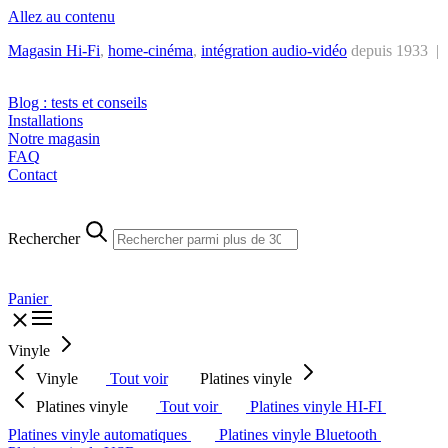
Allez au contenu
Magasin Hi-Fi
,
home-cinéma
,
intégra
tion audio-vidéo
depuis 1933 |
Tél. : +32 2 538 44 51 (mar-sam, 10h-12h30 et 14h-18h30)
Blog : tests et conseils
Installations
Notre magasin
FAQ
Contact
Rechercher
Panier
Vinyle
Vinyle
Tout voir
Platines vinyle
Platines vinyle
Tout voir
Platines vinyle HI-FI
Platines vinyle automatiques
Platines vinyle Bluetooth