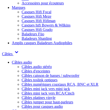
Accessoires pour écouteurs
Marques
Casques Hifi Focal
Casques Hifi Meze
Casques Hifi Hifiman
Casques hifi Bowers & Wilkins
Casques Hifi Grado
Baladeurs Fiio
Baladeurs Shanling
Amplis casques
Baladeurs Audiophiles
Câbles
Câbles audio
Câbles audio stéréo
Câbles d'enceintes
Câbles caisson de basses / subwoofer
Câbles toslink optiques
Câbles numériques coaxiaux RCA, BNC et XLR
Câbles mini jack vers mini jack
Câbles mini jack vers RCA/Cinch
Câbles platines vinyle
Câbles jumper pour haut-parleurs
Câbles pour casques audio