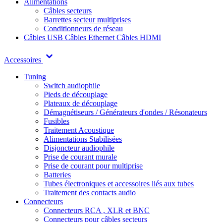
Alimentations
Câbles secteurs
Barrettes secteur multiprises
Conditionneurs de réseau
Câbles USB
Câbles Ethernet
Câbles HDMI
Accessoires
Tuning
Switch audiophile
Pieds de découplage
Plateaux de découplage
Démagnétiseurs / Générateurs d'ondes / Résonateurs
Fusibles
Traitement Acoustique
Alimentations Stabilisées
Disjoncteur audiophile
Prise de courant murale
Prise de courant pour multiprise
Batteries
Tubes électroniques et accessoires liés aux tubes
Traitement des contacts audio
Connecteurs
Connecteurs RCA , XLR et BNC
Connecteurs pour câbles secteurs