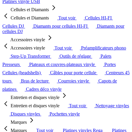
Platines vinyle USB
Cellules et Diamants
Cellules et Diamants
Tout voir
Cellules HI-FI
Cellules DJ
Diamants pour cellules HI-FI
Diamants pour
cellules DJ
Accessoires vinyle
Accessoires vinyle
Tout voir
Préamplificateurs phono
Step-Up Transformer
Outils de réglage
Palets
Presseurs
Plateaux et couvres-plateaux vinyle
Portes
Cellules (headshells)
Câbles pour porte cellule
Centreurs 45
tours
Bras de lecture
Courroies vinyle
Capots de
platines
Cadres déco vinyle
Entretien et disques vinyle
Entretien et disques vinyle
Tout voir
Nettoyage vinyles
Disques vinyles
Pochettes vinyle
Marques
Marques
Tout voir
Platines vinyles Rega
Platines