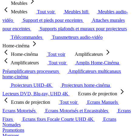
Meubles
Meubles
Tout voir
Meubles hifi
Meubles audio-
vidéo
Support et pieds pour enceintes
Attaches murales
pour enceintes
Supports plafonds et muraux pour projecteurs
Télécommandes
Transmetteurs audio-vidéo
Home-cinéma
Home-cinéma
Tout voir
Amplificateurs
Amplificateurs
Tout voir
Amplis Home-Cinéma
Préamplificateurs processeurs
Amplificateurs multicanaux
home-cinéma
Projecteurs UHD-4K
Projecteurs home-cinéma
Lecteurs DVD, Blu-ray, UHD 4K
Ecrans de projection
Ecrans de projection
Tout voir
Ecrans Manuels
Ecrans Motorisés
Ecrans Motorisés et Encastrables
Ecrans
Fixes
Ecrans fixes Focale Courte UHD 4K
Ecrans
Nomades
Promotions
Marques