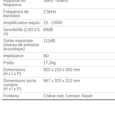
Réponse en
36Hz - 40kHz
fréquence
Fréquence de
2,5kHz
transition
Amplificateur requis
15 - 150W
Sensibilité (2,83 V/1
89dB
m)
Sortie maximale
112dB
(niveau de pression
acoustique)
Impédance
8Ω
Poids
17,2kg
Dimensions
920 x 210 x 302 mm
(H x l x P)
Dimensions socle
967 x 325 x 312 mm
compris
(H x l x P)
Finitions
Chêne noir, Cerisier, Noyer