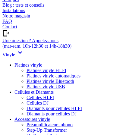
Blog : tests et conseils
Installations
Notre magasin
FAQ
Contact
Une question ? Appelez-nous
(mar-sam, 10h-12h30 et 14h-18h30)
Vinyle
Platines vinyle
Platines vinyle HI-FI
Platines vinyle automatiques
Platines vinyle Bluetooth
Platines vinyle USB
Cellules et Diamants
Cellules HI-FI
Cellules DJ
Diamants pour cellules HI-FI
Diamants pour cellules DJ
Accessoires vinyle
Préamplificateurs phono
Step-Up Transformer