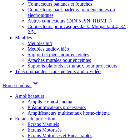
Connecteurs bananes et fourches
Connecteurs haut-parleurs pour enceintes ou
électroniques
Autres connecteurs (DIN 5 PIN, HDMI...)
Connecteurs pour casques Jack, Minijack, 4.4, 3.5,
2.5...
Meubles
Meubles hifi
Meubles audio-vidéo
Support et pieds pour enceintes
Attaches murales pour enceintes
Supports plafonds et muraux pour projecteurs
Télécommandes
Transmetteurs audio-vidéo
Home-cinéma
Amplificateurs
Amplis Home-Cinéma
Préamplificateurs processeurs
Amplificateurs multicanaux home-cinéma
Ecrans de projection
Ecrans Manuels
Ecrans Motorisés
Ecrans Motorisés et Encastrables