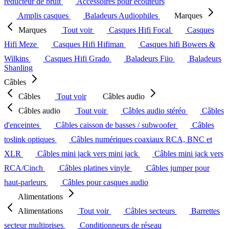
réducteur de bruit
Accessoires pour écouteurs
Amplis casques
Baladeurs Audiophiles
Marques
Marques
Tout voir
Casques Hifi Focal
Casques
Hifi Meze
Casques Hifi Hifiman
Casques hifi Bowers &
Wilkins
Casques Hifi Grado
Baladeurs Fiio
Baladeurs
Shanling
Câbles
Câbles
Tout voir
Câbles audio
Câbles audio
Tout voir
Câbles audio stéréo
Câbles
d'enceintes
Câbles caisson de basses / subwoofer
Câbles
toslink optiques
Câbles numériques coaxiaux RCA, BNC et
XLR
Câbles mini jack vers mini jack
Câbles mini jack vers
RCA/Cinch
Câbles platines vinyle
Câbles jumper pour
haut-parleurs
Câbles pour casques audio
Alimentations
Alimentations
Tout voir
Câbles secteurs
Barrettes
secteur multiprises
Conditionneurs de réseau