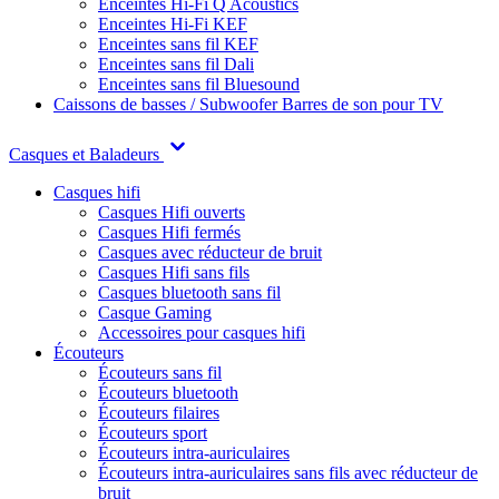
Enceintes Hi-Fi Q Acoustics
Enceintes Hi-Fi KEF
Enceintes sans fil KEF
Enceintes sans fil Dali
Enceintes sans fil Bluesound
Caissons de basses / Subwoofer
Barres de son pour TV
Casques et Baladeurs
Casques hifi
Casques Hifi ouverts
Casques Hifi fermés
Casques avec réducteur de bruit
Casques Hifi sans fils
Casques bluetooth sans fil
Casque Gaming
Accessoires pour casques hifi
Écouteurs
Écouteurs sans fil
Écouteurs bluetooth
Écouteurs filaires
Écouteurs sport
Écouteurs intra-auriculaires
Écouteurs intra-auriculaires sans fils avec réducteur de
bruit