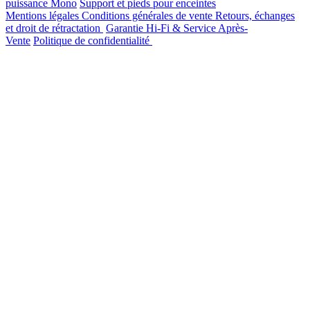
puissance Mono
Support et pieds pour enceintes
Mentions légales
Conditions générales de vente
Retours, échanges
et droit de rétractation
Garantie Hi-Fi & Service Après-
Vente
Politique de confidentialité