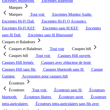
Enceintes multiroom
Enceintes Bluetooth
Marques
Marques
Tout voir
Enceintes Monitor Audio
Enceintes Hi-Fi Dali
Enceintes Hi-Fi Q Acoustics
Enceintes Hi-Fi KEF
Enceintes sans fil KEF
Enceintes
sans fil Dali
Enceintes sans fil Bluesound
Casques et Baladeurs
Casques et Baladeurs
Tout voir
Casques hifi
Casques hifi
Tout voir
Casques Hifi ouverts
Casques Hifi fermés
Casques avec réducteur de bruit
Casques Hifi sans fils
Casques bluetooth sans fil
Casque
Gaming
Accessoires pour casques hifi
Écouteurs
Écouteurs
Tout voir
Écouteurs sans fil
Écouteurs
bluetooth
Écouteurs filaires
Écouteurs sport
Écouteurs
intra-auriculaires
Écouteurs intra-auriculaires sans fils avec