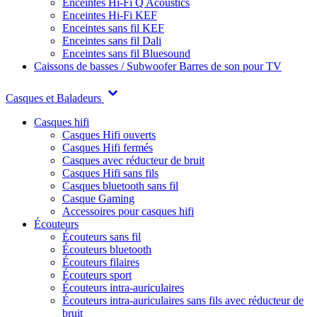
Enceintes Hi-Fi Q Acoustics
Enceintes Hi-Fi KEF
Enceintes sans fil KEF
Enceintes sans fil Dali
Enceintes sans fil Bluesound
Caissons de basses / Subwoofer
Barres de son pour TV
Casques et Baladeurs
Casques hifi
Casques Hifi ouverts
Casques Hifi fermés
Casques avec réducteur de bruit
Casques Hifi sans fils
Casques bluetooth sans fil
Casque Gaming
Accessoires pour casques hifi
Écouteurs
Écouteurs sans fil
Écouteurs bluetooth
Écouteurs filaires
Écouteurs sport
Écouteurs intra-auriculaires
Écouteurs intra-auriculaires sans fils avec réducteur de
bruit