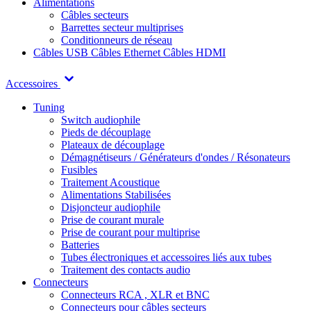
Alimentations
Câbles secteurs
Barrettes secteur multiprises
Conditionneurs de réseau
Câbles USB
Câbles Ethernet
Câbles HDMI
Accessoires
Tuning
Switch audiophile
Pieds de découplage
Plateaux de découplage
Démagnétiseurs / Générateurs d'ondes / Résonateurs
Fusibles
Traitement Acoustique
Alimentations Stabilisées
Disjoncteur audiophile
Prise de courant murale
Prise de courant pour multiprise
Batteries
Tubes électroniques et accessoires liés aux tubes
Traitement des contacts audio
Connecteurs
Connecteurs RCA , XLR et BNC
Connecteurs pour câbles secteurs