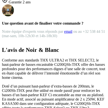
Garantie 2 ans
Une question avant de finaliser votre commande ?
Notre équipe d'experts vous réponds par
email
ou au +32 538 44 51
(mar-sam, 10h-12h30 et 14h-18h30)
L'avis de Noir & Blanc
Conforme aux standards THX ULTRA2 et THX SELECT2, le
haut-parleur de basses encastrable Ci200QSb-THX offre des basses
profondes pour des performances dignes d’une salle de concert, tout
en étant capable de délivrer l’intensité émotionnelle d’un réel son
home cinema.
Doté d’un puissant haut-parleur d’extra-basses de 200mm, le
Ci200Sb-THX peut être utilisé en mode passif pour renforcer les
basses d’un haut-parleur KEF Ci encastrable au mur ou au plafond.
En mode actif, associé au puissant amplificateur de 2 x 250W, KEF
KASA500 dans une configuration adéquate, le Ci200QSb-THX
offrira toute la performance THX Select2 ou THX Ultra2.