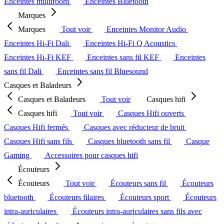
Enceintes multiroom
Enceintes Bluetooth
Marques
Marques
Tout voir
Enceintes Monitor Audio
Enceintes Hi-Fi Dali
Enceintes Hi-Fi Q Acoustics
Enceintes Hi-Fi KEF
Enceintes sans fil KEF
Enceintes
sans fil Dali
Enceintes sans fil Bluesound
Casques et Baladeurs
Casques et Baladeurs
Tout voir
Casques hifi
Casques hifi
Tout voir
Casques Hifi ouverts
Casques Hifi fermés
Casques avec réducteur de bruit
Casques Hifi sans fils
Casques bluetooth sans fil
Casque
Gaming
Accessoires pour casques hifi
Écouteurs
Écouteurs
Tout voir
Écouteurs sans fil
Écouteurs
bluetooth
Écouteurs filaires
Écouteurs sport
Écouteurs
intra-auriculaires
Écouteurs intra-auriculaires sans fils avec