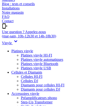
Blog : tests et conseils
Installations
Notre magasin
FAQ
Contact
Une question ? Appelez-nous
(mar-sam, 10h-12h30 et 14h-18h30)
Vinyle
Platines vinyle
Platines vinyle HI-FI
Platines vinyle automatiques
Platines vinyle Bluetooth
Platines vinyle USB
Cellules et Diamants
Cellules HI-FI
Cellules DJ
Diamants pour cellules HI-FI
Diamants pour cellules DJ
Accessoires vinyle
Préamplificateurs phono
Step-Up Transformer