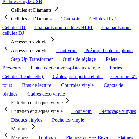
Platines vinyle USB
Cellules et Diamants
Cellules et Diamants
Tout voir
Cellules HI-FI
Cellules DJ
Diamants pour cellules HI-FI
Diamants pour
cellules DJ
Accessoires vinyle
Accessoires vinyle
Tout voir
Préamplificateurs phono
Step-Up Transformer
Outils de réglage
Palets
Presseurs
Plateaux et couvres-plateaux vinyle
Portes
Cellules (headshells)
Câbles pour porte cellule
Centreurs 45
tours
Bras de lecture
Courroies vinyle
Capots de
platines
Cadres déco vinyle
Entretien et disques vinyle
Entretien et disques vinyle
Tout voir
Nettoyage vinyles
Disques vinyles
Pochettes vinyle
Marques
Marques
Tout voir
Platines vinyles Rega
Platines