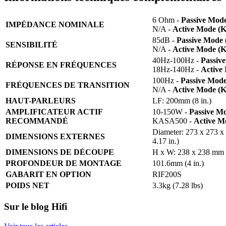
6 Ohm -
Passive Mod
IMPÉDANCE NOMINALE
N/A -
Active Mode (
85dB -
Passive Mode
SENSIBILITÉ
N/A -
Active Mode (
40Hz-100Hz -
Passiv
RÉPONSE EN FRÉQUENCES
18Hz-140Hz -
Active
100Hz -
Passive Mod
FRÉQUENCES DE TRANSITION
N/A -
Active Mode (
HAUT-PARLEURS
LF: 200mm (8 in.)
AMPLIFICATEUR ACTIF
10-150W -
Passive M
RECOMMANDÉ
KASA500 -
Active 
Diameter: 273 x 273 x
DIMENSIONS EXTERNES
4.17 in.)
DIMENSIONS DE DÉCOUPE
H x W: 238 x 238 mm (
PROFONDEUR DE MONTAGE
101.6mm (4 in.)
GABARIT EN OPTION
RIF200S
POIDS NET
3.3kg (7.28 lbs)
Sur le blog Hifi