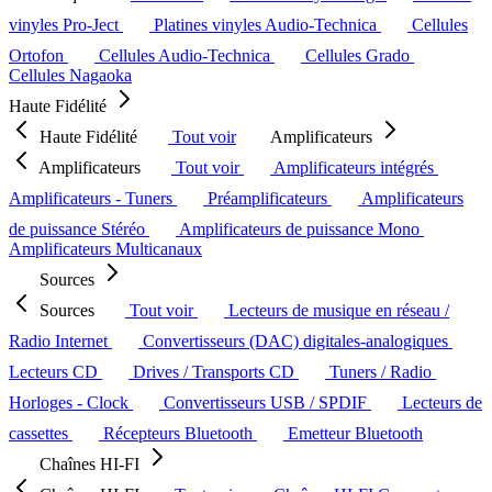
vinyles Pro-Ject
Platines vinyles Audio-Technica
Cellules
Ortofon
Cellules Audio-Technica
Cellules Grado
Cellules Nagaoka
Haute Fidélité
Haute Fidélité
Tout voir
Amplificateurs
Amplificateurs
Tout voir
Amplificateurs intégrés
Amplificateurs - Tuners
Préamplificateurs
Amplificateurs
de puissance Stéréo
Amplificateurs de puissance Mono
Amplificateurs Multicanaux
Sources
Sources
Tout voir
Lecteurs de musique en réseau /
Radio Internet
Convertisseurs (DAC) digitales-analogiques
Lecteurs CD
Drives / Transports CD
Tuners / Radio
Horloges - Clock
Convertisseurs USB / SPDIF
Lecteurs de
cassettes
Récepteurs Bluetooth
Emetteur Bluetooth
Chaînes HI-FI