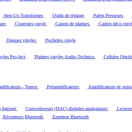
Step-Up Transformer
Outils de réglage
Palets Presseurs
ture
Courroies vinyle
Capots de platines
Cadres déco viny
Disques vinyles
Pochettes vinyle
inyles Pro-Ject
Platines vinyles Audio-Technica
Cellules Ortof
lificateurs - Tuners
Préamplificateurs
Amplificateurs de puis
o Internet
Convertisseurs (DAC) digitales-analogiques
Lecteu
Récepteurs Bluetooth
Emetteur Bluetooth