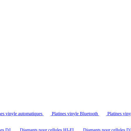
Tél. : +32 2 538 44 51 (mar-sam, 10h-12h30 et 14h-18h30)
nes vinyle automatiques
Platines vinyle Bluetooth
Platines vin
les DJ
Diamants pour cellules HI-FI
Diamants pour cellules D