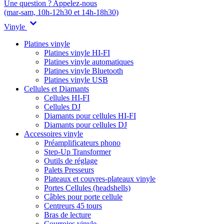
Une question ? Appelez-nous
(mar-sam, 10h-12h30 et 14h-18h30)
Vinyle
Platines vinyle
Platines vinyle HI-FI
Platines vinyle automatiques
Platines vinyle Bluetooth
Platines vinyle USB
Cellules et Diamants
Cellules HI-FI
Cellules DJ
Diamants pour cellules HI-FI
Diamants pour cellules DJ
Accessoires vinyle
Préamplificateurs phono
Step-Up Transformer
Outils de réglage
Palets Presseurs
Plateaux et couvres-plateaux vinyle
Portes Cellules (headshells)
Câbles pour porte cellule
Centreurs 45 tours
Bras de lecture
Courroies vinyle