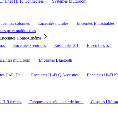
Chaînes HI-FI Connectées
Systèmes Multiroom
nceintes colonnes
Enceintes murales
Enceintes Encastrables
tes pc et multimedias
Enceintes Home-Cinéma
mos
Enceintes Centrales
Ensembles 2.1
Ensembles 5.1
ceintes multiroom
Enceintes Bluetooth
tes Hi-Fi Dali
Enceintes Hi-Fi Q Acoustics
Enceintes Hi-Fi 
s Hifi fermés
Casques avec réducteur de bruit
Casques Hifi san