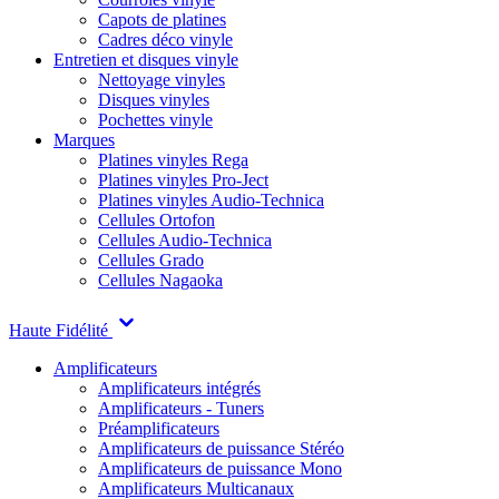
Capots de platines
Cadres déco vinyle
Entretien et disques vinyle
Nettoyage vinyles
Disques vinyles
Pochettes vinyle
Marques
Platines vinyles Rega
Platines vinyles Pro-Ject
Platines vinyles Audio-Technica
Cellules Ortofon
Cellules Audio-Technica
Cellules Grado
Cellules Nagaoka
Haute Fidélité
Amplificateurs
Amplificateurs intégrés
Amplificateurs - Tuners
Préamplificateurs
Amplificateurs de puissance Stéréo
Amplificateurs de puissance Mono
Amplificateurs Multicanaux