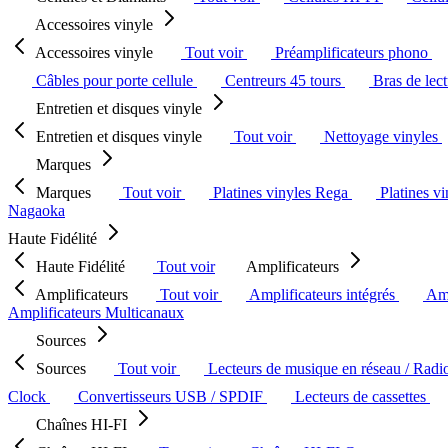
Accessoires vinyle
Accessoires vinyle
Tout voir
Préamplificateurs phono
Câbles pour porte cellule
Centreurs 45 tours
Bras de lec
Entretien et disques vinyle
Entretien et disques vinyle
Tout voir
Nettoyage vinyles
Marques
Marques
Tout voir
Platines vinyles Rega
Platines v
Nagaoka
Haute Fidélité
Haute Fidélité
Tout voir
Amplificateurs
Amplificateurs
Tout voir
Amplificateurs intégrés
Amp
Amplificateurs Multicanaux
Sources
Sources
Tout voir
Lecteurs de musique en réseau / Radi
Clock
Convertisseurs USB / SPDIF
Lecteurs de cassettes
Chaînes HI-FI