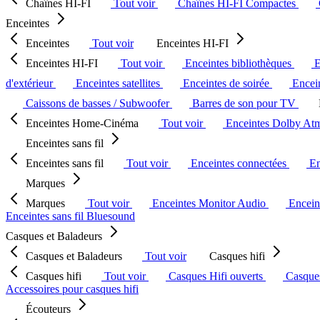
Chaînes HI-FI
Tout voir
Chaînes HI-FI Compactes
Enceintes
Enceintes
Tout voir
Enceintes HI-FI
Enceintes HI-FI
Tout voir
Enceintes bibliothèques
E
d'extérieur
Enceintes satellites
Enceintes de soirée
Encein
Caissons de basses / Subwoofer
Barres de son pour TV
Enceintes Home-Cinéma
Tout voir
Enceintes Dolby At
Enceintes sans fil
Enceintes sans fil
Tout voir
Enceintes connectées
En
Marques
Marques
Tout voir
Enceintes Monitor Audio
Encein
Enceintes sans fil Bluesound
Casques et Baladeurs
Casques et Baladeurs
Tout voir
Casques hifi
Casques hifi
Tout voir
Casques Hifi ouverts
Casque
Accessoires pour casques hifi
Écouteurs