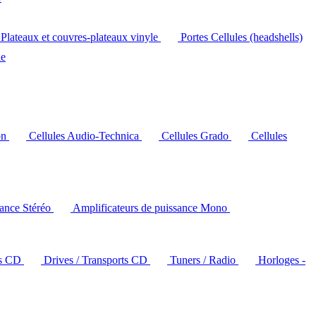
Plateaux et couvres-plateaux vinyle
Portes Cellules (headshells)
le
on
Cellules Audio-Technica
Cellules Grado
Cellules
sance Stéréo
Amplificateurs de puissance Mono
rs CD
Drives / Transports CD
Tuners / Radio
Horloges -