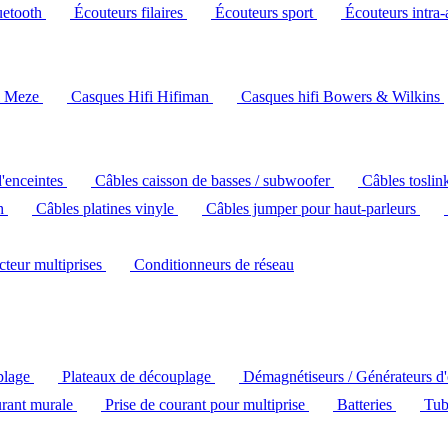
uetooth
Écouteurs filaires
Écouteurs sport
Écouteurs intra-
i Meze
Casques Hifi Hifiman
Casques hifi Bowers & Wilkins
d'enceintes
Câbles caisson de basses / subwoofer
Câbles toslin
ch
Câbles platines vinyle
Câbles jumper pour haut-parleurs
ecteur multiprises
Conditionneurs de réseau
plage
Plateaux de découplage
Démagnétiseurs / Générateurs d
urant murale
Prise de courant pour multiprise
Batteries
Tub