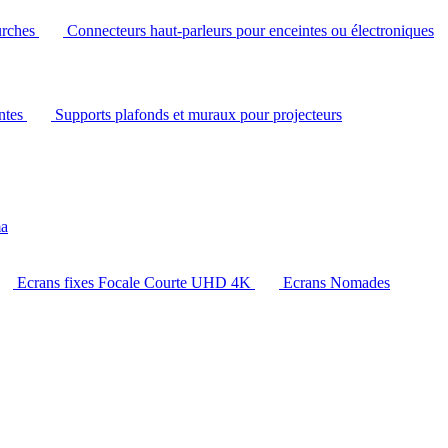
urches
Connecteurs haut-parleurs pour enceintes ou électroniques
intes
Supports plafonds et muraux pour projecteurs
ma
Ecrans fixes Focale Courte UHD 4K
Ecrans Nomades