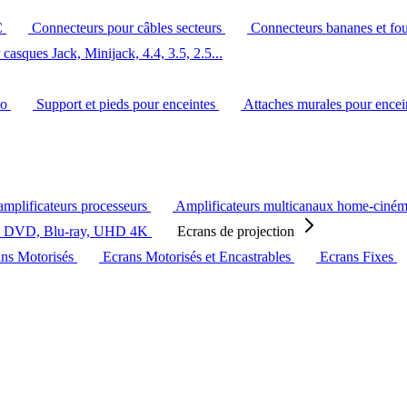
C
Connecteurs pour câbles secteurs
Connecteurs bananes et fo
casques Jack, Minijack, 4.4, 3.5, 2.5...
éo
Support et pieds pour enceintes
Attaches murales pour ence
amplificateurs processeurs
Amplificateurs multicanaux home-ciné
s DVD, Blu-ray, UHD 4K
Ecrans de projection
ans Motorisés
Ecrans Motorisés et Encastrables
Ecrans Fixes