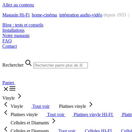
Allez au contenu
Magasin Hi-Fi
,
home-cinéma
,
intégra
tion audio-vidéo
depuis 1933 |
Blog : tests et conseils
Installations
Notre magasin
FAQ
Contact
Rechercher
Panier
Vinyle
Vinyle
Tout voir
Platines vinyle
Platines vinyle
Tout voir
Platines vinyle HI-FI
Plati
Cellules et Diamants
Cellules et Diamants
Tout voir
Cellules HI-FI
Cellu