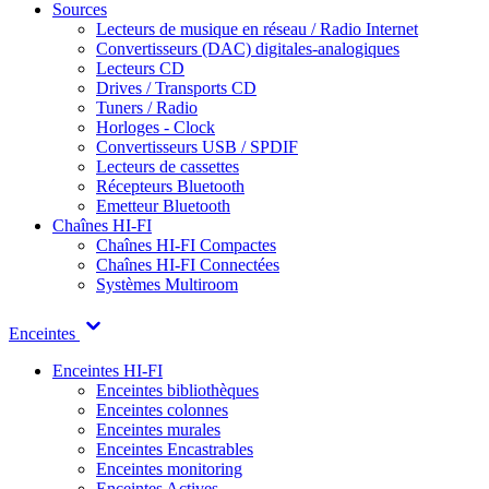
Sources
Lecteurs de musique en réseau / Radio Internet
Convertisseurs (DAC) digitales-analogiques
Lecteurs CD
Drives / Transports CD
Tuners / Radio
Horloges - Clock
Convertisseurs USB / SPDIF
Lecteurs de cassettes
Récepteurs Bluetooth
Emetteur Bluetooth
Chaînes HI-FI
Chaînes HI-FI Compactes
Chaînes HI-FI Connectées
Systèmes Multiroom
Enceintes
Enceintes HI-FI
Enceintes bibliothèques
Enceintes colonnes
Enceintes murales
Enceintes Encastrables
Enceintes monitoring
Enceintes Actives