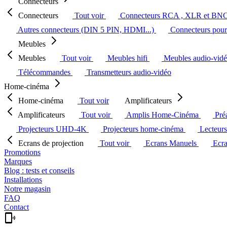
Connecteurs
Connecteurs
Tout voir
Connecteurs RCA , XLR et BN
Autres connecteurs (DIN 5 PIN, HDMI...)
Connecteurs pour 
Meubles
Meubles
Tout voir
Meubles hifi
Meubles audio-vid
Télécommandes
Transmetteurs audio-vidéo
Home-cinéma
Home-cinéma
Tout voir
Amplificateurs
Amplificateurs
Tout voir
Amplis Home-Cinéma
Pré
Projecteurs UHD-4K
Projecteurs home-cinéma
Lecteur
Ecrans de projection
Tout voir
Ecrans Manuels
Ecr
Promotions
Marques
Blog : tests et conseils
Installations
Notre magasin
FAQ
Contact