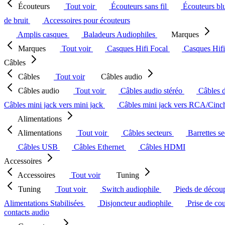
Écouteurs
Tout voir
Écouteurs sans fil
Écouteurs bl
de bruit
Accessoires pour écouteurs
Amplis casques
Baladeurs Audiophiles
Marques
Marques
Tout voir
Casques Hifi Focal
Casques Hif
Câbles
Câbles
Tout voir
Câbles audio
Câbles audio
Tout voir
Câbles audio stéréo
Câbles 
Câbles mini jack vers mini jack
Câbles mini jack vers RCA/Cin
Alimentations
Alimentations
Tout voir
Câbles secteurs
Barrettes s
Câbles USB
Câbles Ethernet
Câbles HDMI
Accessoires
Accessoires
Tout voir
Tuning
Tuning
Tout voir
Switch audiophile
Pieds de décou
Alimentations Stabilisées
Disjoncteur audiophile
Prise de co
contacts audio