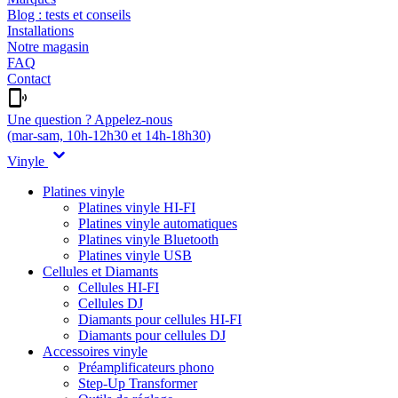
Blog : tests et conseils
Installations
Notre magasin
FAQ
Contact
Une question ? Appelez-nous
(mar-sam, 10h-12h30 et 14h-18h30)
Vinyle
Platines vinyle
Platines vinyle HI-FI
Platines vinyle automatiques
Platines vinyle Bluetooth
Platines vinyle USB
Cellules et Diamants
Cellules HI-FI
Cellules DJ
Diamants pour cellules HI-FI
Diamants pour cellules DJ
Accessoires vinyle
Préamplificateurs phono
Step-Up Transformer