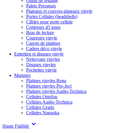
Outils de réglage
Palets Presseurs
Plateaux et couvres-plateaux vinyle
Portes Cellules (headshells)
Câbles pour porte cellule
Centreurs 45 tours
Bras de lecture
Courroies vinyle
Capots de platines
Cadres déco vinyle
Entretien et disques vinyle
Nettoyage vinyles
Disques vinyles
Pochettes vinyle
Marques
Platines vinyles Rega
Platines vinyles Pro-Ject
Platines vinyles Audio-Technica
Cellules Ortofon
Cellules Audio-Technica
Cellules Grado
Cellules Nagaoka
Haute Fidélité