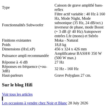
Caisson de grave amplifié bass-
Type
reflex
Filtre actif variable : 40 Hz à 160
Hz, Mode Night, Mode
subsonique (35 Hz, 24 dB/oct.)
Fonctionnalités Subwoofer
inverseur de phase, mode Boost
(+ 3 dB @ 40 Hz) Autopower
entrées Lfe (mono) et Stéréo
Finitions existantes
Moka - Natural
Poids
18,8 kg
Dimensions (HxLxP)
456 x 324 x 426 mm
Amplificateur BASH® 350 W
Puissance ampli recommandée
(500 W max.)
Réponse à -6 dB
27 Hz
Réponses en fréquence (+ou-
32 Hz - 160 Hz
3dB)
Haut-parleurs
Grave Polyglass 27 cm.
Sur le blog Hifi
Voir tous les articles
Les occasions à vendre chez Noir et Blanc
28 July 2026