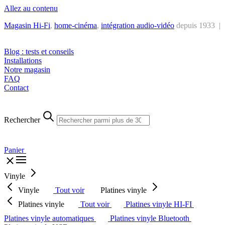
Allez au contenu
Magasin Hi-Fi
,
home-cinéma
,
intégra
tion audio-vidéo
depuis 1933 |
Tél. : +32 2 538 44 51 (mar-sam, 10h-12h30 et 14h-18h30)
Blog : tests et conseils
Installations
Notre magasin
FAQ
Contact
Rechercher
Panier
Vinyle
Vinyle
Tout voir
Platines vinyle
Platines vinyle
Tout voir
Platines vinyle HI-FI
Platines vinyle automatiques
Platines vinyle Bluetooth