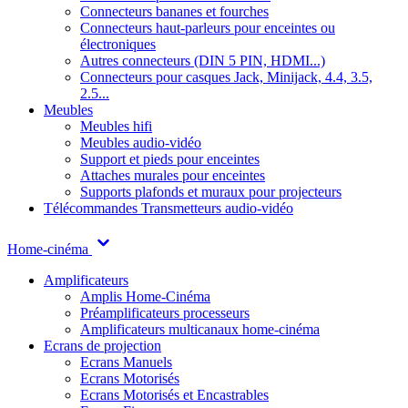
Connecteurs bananes et fourches
Connecteurs haut-parleurs pour enceintes ou
électroniques
Autres connecteurs (DIN 5 PIN, HDMI...)
Connecteurs pour casques Jack, Minijack, 4.4, 3.5,
2.5...
Meubles
Meubles hifi
Meubles audio-vidéo
Support et pieds pour enceintes
Attaches murales pour enceintes
Supports plafonds et muraux pour projecteurs
Télécommandes
Transmetteurs audio-vidéo
Home-cinéma
Amplificateurs
Amplis Home-Cinéma
Préamplificateurs processeurs
Amplificateurs multicanaux home-cinéma
Ecrans de projection
Ecrans Manuels
Ecrans Motorisés
Ecrans Motorisés et Encastrables