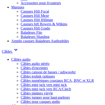
Accessoires pour écouteurs
Marques
Casques Hifi Focal
Casques Hifi Meze
Casques Hifi Hifiman
Casques hifi Bowers & Wilkins
Casques Hifi Grado
Baladeurs Fiio
Baladeurs Shanling
Amplis casques
Baladeurs Audiophiles
Câbles
Câbles audio
Câbles audio stéréo
Câbles d'enceintes
Câbles caisson de basses / subwoofer
Câbles toslink optiques
Câbles numériques coaxiaux RCA, BNC et XLR
Câbles mini jack vers mini jack
Câbles mini jack vers RCA/Cinch
Câbles platines vinyle
Câbles jumper pour haut-parleurs
Câbles pour casques audio