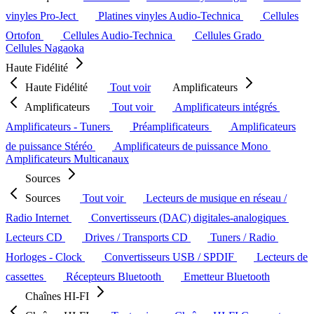
vinyles Pro-Ject
Platines vinyles Audio-Technica
Cellules
Ortofon
Cellules Audio-Technica
Cellules Grado
Cellules Nagaoka
Haute Fidélité
Haute Fidélité
Tout voir
Amplificateurs
Amplificateurs
Tout voir
Amplificateurs intégrés
Amplificateurs - Tuners
Préamplificateurs
Amplificateurs
de puissance Stéréo
Amplificateurs de puissance Mono
Amplificateurs Multicanaux
Sources
Sources
Tout voir
Lecteurs de musique en réseau /
Radio Internet
Convertisseurs (DAC) digitales-analogiques
Lecteurs CD
Drives / Transports CD
Tuners / Radio
Horloges - Clock
Convertisseurs USB / SPDIF
Lecteurs de
cassettes
Récepteurs Bluetooth
Emetteur Bluetooth
Chaînes HI-FI