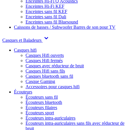
Enceintes Hi-Fi Q Acoustics
Enceintes Hi-Fi KEF
Enceintes sans fil KEF
Enceintes sans fil Dali
Enceintes sans fil Bluesound
Caissons de basses / Subwoofer
Barres de son pour TV
Casques et Baladeurs
Casques hifi
Casques Hifi ouverts
Casques Hifi fermés
Casques avec réducteur de bruit
Casques Hifi sans fils
Casques bluetooth sans fil
Casque Gaming
Accessoires pour casques hifi
Écouteurs
Écouteurs sans fil
Écouteurs bluetooth
Écouteurs filaires
Écouteurs sport
Écouteurs intra-auriculaires
Écouteurs intra-auriculaires sans fils avec réducteur de
bruit