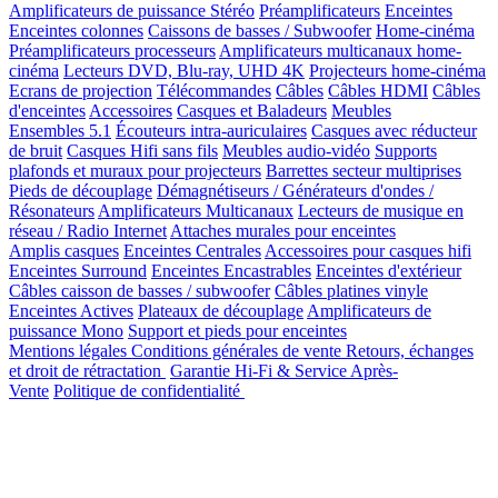
Amplificateurs de puissance Stéréo
Préamplificateurs
Enceintes
Enceintes colonnes
Caissons de basses / Subwoofer
Home-cinéma
Préamplificateurs processeurs
Amplificateurs multicanaux home-
cinéma
Lecteurs DVD, Blu-ray, UHD 4K
Projecteurs home-cinéma
Ecrans de projection
Télécommandes
Câbles
Câbles HDMI
Câbles
d'enceintes
Accessoires
Casques et Baladeurs
Meubles
Ensembles 5.1
Écouteurs intra-auriculaires
Casques avec réducteur
de bruit
Casques Hifi sans fils
Meubles audio-vidéo
Supports
plafonds et muraux pour projecteurs
Barrettes secteur multiprises
Pieds de découplage
Démagnétiseurs / Générateurs d'ondes /
Résonateurs
Amplificateurs Multicanaux
Lecteurs de musique en
réseau / Radio Internet
Attaches murales pour enceintes
Amplis casques
Enceintes Centrales
Accessoires pour casques hifi
Enceintes Surround
Enceintes Encastrables
Enceintes d'extérieur
Câbles caisson de basses / subwoofer
Câbles platines vinyle
Enceintes Actives
Plateaux de découplage
Amplificateurs de
puissance Mono
Support et pieds pour enceintes
Mentions légales
Conditions générales de vente
Retours, échanges
et droit de rétractation
Garantie Hi-Fi & Service Après-
Vente
Politique de confidentialité