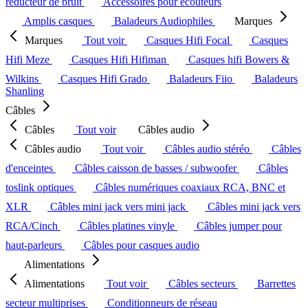
réducteur de bruit
Accessoires pour écouteurs
Amplis casques
Baladeurs Audiophiles
Marques
Marques
Tout voir
Casques Hifi Focal
Casques
Hifi Meze
Casques Hifi Hifiman
Casques hifi Bowers &
Wilkins
Casques Hifi Grado
Baladeurs Fiio
Baladeurs
Shanling
Câbles
Câbles
Tout voir
Câbles audio
Câbles audio
Tout voir
Câbles audio stéréo
Câbles
d'enceintes
Câbles caisson de basses / subwoofer
Câbles
toslink optiques
Câbles numériques coaxiaux RCA, BNC et
XLR
Câbles mini jack vers mini jack
Câbles mini jack vers
RCA/Cinch
Câbles platines vinyle
Câbles jumper pour
haut-parleurs
Câbles pour casques audio
Alimentations
Alimentations
Tout voir
Câbles secteurs
Barrettes
secteur multiprises
Conditionneurs de réseau