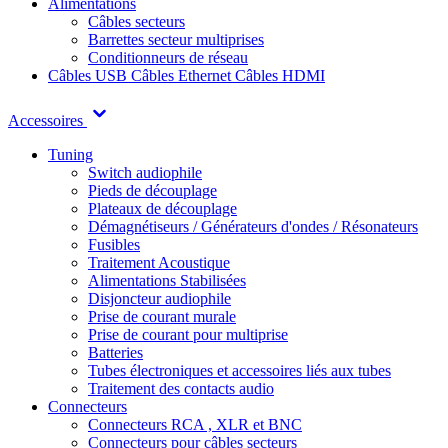
Alimentations
Câbles secteurs
Barrettes secteur multiprises
Conditionneurs de réseau
Câbles USB
Câbles Ethernet
Câbles HDMI
Accessoires
Tuning
Switch audiophile
Pieds de découplage
Plateaux de découplage
Démagnétiseurs / Générateurs d'ondes / Résonateurs
Fusibles
Traitement Acoustique
Alimentations Stabilisées
Disjoncteur audiophile
Prise de courant murale
Prise de courant pour multiprise
Batteries
Tubes électroniques et accessoires liés aux tubes
Traitement des contacts audio
Connecteurs
Connecteurs RCA , XLR et BNC
Connecteurs pour câbles secteurs