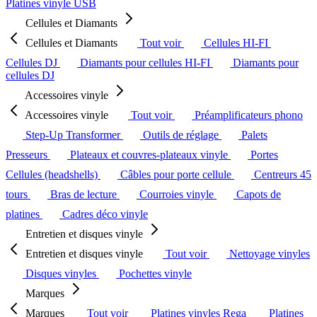
Platines vinyle USB
Cellules et Diamants
Cellules et Diamants
Tout voir
Cellules HI-FI
Cellules DJ
Diamants pour cellules HI-FI
Diamants pour
cellules DJ
Accessoires vinyle
Accessoires vinyle
Tout voir
Préamplificateurs phono
Step-Up Transformer
Outils de réglage
Palets
Presseurs
Plateaux et couvres-plateaux vinyle
Portes
Cellules (headshells)
Câbles pour porte cellule
Centreurs 45
tours
Bras de lecture
Courroies vinyle
Capots de
platines
Cadres déco vinyle
Entretien et disques vinyle
Entretien et disques vinyle
Tout voir
Nettoyage vinyles
Disques vinyles
Pochettes vinyle
Marques
Marques
Tout voir
Platines vinyles Rega
Platines