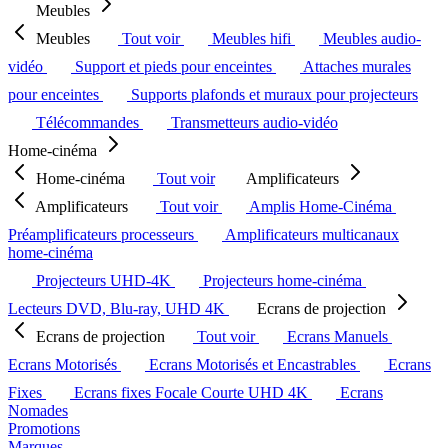
Meubles
Meubles
Tout voir
Meubles hifi
Meubles audio-
vidéo
Support et pieds pour enceintes
Attaches murales
pour enceintes
Supports plafonds et muraux pour projecteurs
Télécommandes
Transmetteurs audio-vidéo
Home-cinéma
Home-cinéma
Tout voir
Amplificateurs
Amplificateurs
Tout voir
Amplis Home-Cinéma
Préamplificateurs processeurs
Amplificateurs multicanaux
home-cinéma
Projecteurs UHD-4K
Projecteurs home-cinéma
Lecteurs DVD, Blu-ray, UHD 4K
Ecrans de projection
Ecrans de projection
Tout voir
Ecrans Manuels
Ecrans Motorisés
Ecrans Motorisés et Encastrables
Ecrans
Fixes
Ecrans fixes Focale Courte UHD 4K
Ecrans
Nomades
Promotions
Marques