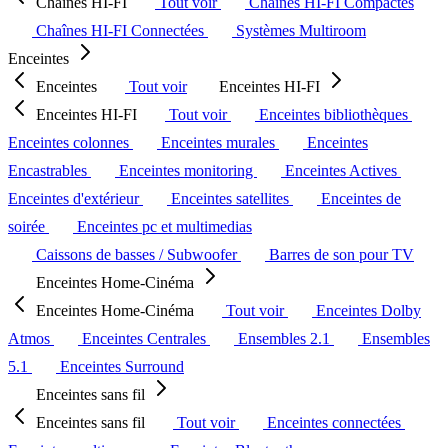
Chaînes HI-FI
Tout voir
Chaînes HI-FI Compactes
Chaînes HI-FI Connectées
Systèmes Multiroom
Enceintes
Enceintes
Tout voir
Enceintes HI-FI
Enceintes HI-FI
Tout voir
Enceintes bibliothèques
Enceintes colonnes
Enceintes murales
Enceintes
Encastrables
Enceintes monitoring
Enceintes Actives
Enceintes d'extérieur
Enceintes satellites
Enceintes de
soirée
Enceintes pc et multimedias
Caissons de basses / Subwoofer
Barres de son pour TV
Enceintes Home-Cinéma
Enceintes Home-Cinéma
Tout voir
Enceintes Dolby
Atmos
Enceintes Centrales
Ensembles 2.1
Ensembles
5.1
Enceintes Surround
Enceintes sans fil
Enceintes sans fil
Tout voir
Enceintes connectées