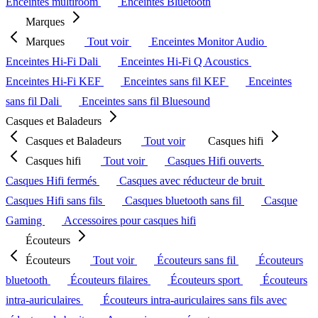
Enceintes multiroom
Enceintes Bluetooth
Marques
Marques
Tout voir
Enceintes Monitor Audio
Enceintes Hi-Fi Dali
Enceintes Hi-Fi Q Acoustics
Enceintes Hi-Fi KEF
Enceintes sans fil KEF
Enceintes
sans fil Dali
Enceintes sans fil Bluesound
Casques et Baladeurs
Casques et Baladeurs
Tout voir
Casques hifi
Casques hifi
Tout voir
Casques Hifi ouverts
Casques Hifi fermés
Casques avec réducteur de bruit
Casques Hifi sans fils
Casques bluetooth sans fil
Casque
Gaming
Accessoires pour casques hifi
Écouteurs
Écouteurs
Tout voir
Écouteurs sans fil
Écouteurs
bluetooth
Écouteurs filaires
Écouteurs sport
Écouteurs
intra-auriculaires
Écouteurs intra-auriculaires sans fils avec