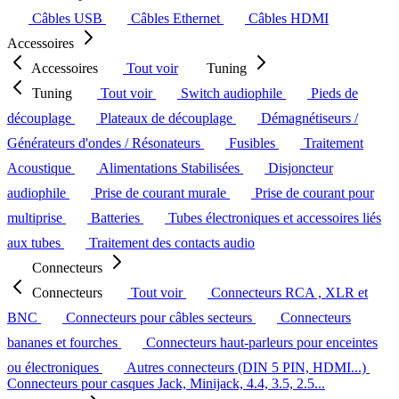
Câbles USB
Câbles Ethernet
Câbles HDMI
Accessoires
Accessoires
Tout voir
Tuning
Tuning
Tout voir
Switch audiophile
Pieds de
découplage
Plateaux de découplage
Démagnétiseurs /
Générateurs d'ondes / Résonateurs
Fusibles
Traitement
Acoustique
Alimentations Stabilisées
Disjoncteur
audiophile
Prise de courant murale
Prise de courant pour
multiprise
Batteries
Tubes électroniques et accessoires liés
aux tubes
Traitement des contacts audio
Connecteurs
Connecteurs
Tout voir
Connecteurs RCA , XLR et
BNC
Connecteurs pour câbles secteurs
Connecteurs
bananes et fourches
Connecteurs haut-parleurs pour enceintes
ou électroniques
Autres connecteurs (DIN 5 PIN, HDMI...)
Connecteurs pour casques Jack, Minijack, 4.4, 3.5, 2.5...