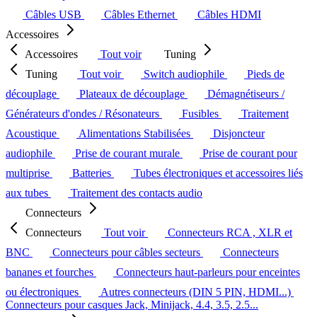
Câbles USB
Câbles Ethernet
Câbles HDMI
Accessoires
Accessoires
Tout voir
Tuning
Tuning
Tout voir
Switch audiophile
Pieds de
découplage
Plateaux de découplage
Démagnétiseurs /
Générateurs d'ondes / Résonateurs
Fusibles
Traitement
Acoustique
Alimentations Stabilisées
Disjoncteur
audiophile
Prise de courant murale
Prise de courant pour
multiprise
Batteries
Tubes électroniques et accessoires liés
aux tubes
Traitement des contacts audio
Connecteurs
Connecteurs
Tout voir
Connecteurs RCA , XLR et
BNC
Connecteurs pour câbles secteurs
Connecteurs
bananes et fourches
Connecteurs haut-parleurs pour enceintes
ou électroniques
Autres connecteurs (DIN 5 PIN, HDMI...)
Connecteurs pour casques Jack, Minijack, 4.4, 3.5, 2.5...