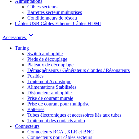
Alimentations
Câbles secteurs
Barrettes secteur multiprises
Conditionneurs de réseau
Câbles USB
Câbles Ethernet
Câbles HDMI
Accessoires
Tuning
Switch audiophile
Pieds de découplage
Plateaux de découplage
Démagnétiseurs / Générateurs d'ondes / Résonateurs
Fusibles
Traitement Acoustique
Alimentations Stabilisées
Disjoncteur audiophile
Prise de courant murale
Prise de courant pour multiprise
Batteries
Tubes électroniques et accessoires liés aux tubes
Traitement des contacts audio
Connecteurs
Connecteurs RCA , XLR et BNC
Connecteurs pour câbles secteurs