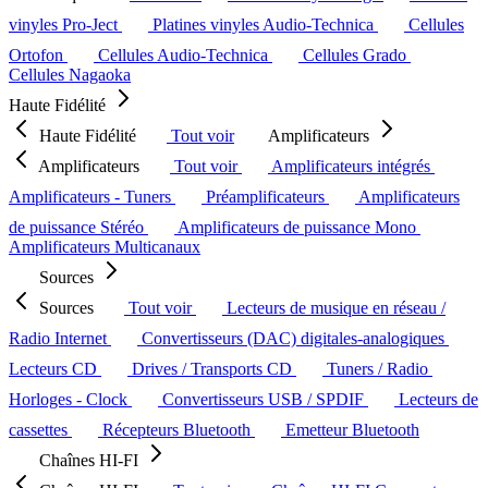
vinyles Pro-Ject
Platines vinyles Audio-Technica
Cellules
Ortofon
Cellules Audio-Technica
Cellules Grado
Cellules Nagaoka
Haute Fidélité
Haute Fidélité
Tout voir
Amplificateurs
Amplificateurs
Tout voir
Amplificateurs intégrés
Amplificateurs - Tuners
Préamplificateurs
Amplificateurs
de puissance Stéréo
Amplificateurs de puissance Mono
Amplificateurs Multicanaux
Sources
Sources
Tout voir
Lecteurs de musique en réseau /
Radio Internet
Convertisseurs (DAC) digitales-analogiques
Lecteurs CD
Drives / Transports CD
Tuners / Radio
Horloges - Clock
Convertisseurs USB / SPDIF
Lecteurs de
cassettes
Récepteurs Bluetooth
Emetteur Bluetooth
Chaînes HI-FI