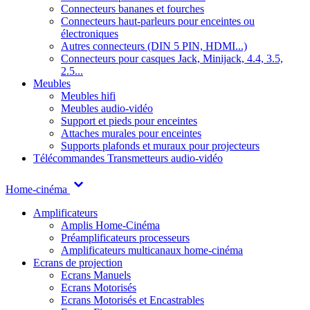
Connecteurs bananes et fourches
Connecteurs haut-parleurs pour enceintes ou
électroniques
Autres connecteurs (DIN 5 PIN, HDMI...)
Connecteurs pour casques Jack, Minijack, 4.4, 3.5,
2.5...
Meubles
Meubles hifi
Meubles audio-vidéo
Support et pieds pour enceintes
Attaches murales pour enceintes
Supports plafonds et muraux pour projecteurs
Télécommandes
Transmetteurs audio-vidéo
Home-cinéma
Amplificateurs
Amplis Home-Cinéma
Préamplificateurs processeurs
Amplificateurs multicanaux home-cinéma
Ecrans de projection
Ecrans Manuels
Ecrans Motorisés
Ecrans Motorisés et Encastrables