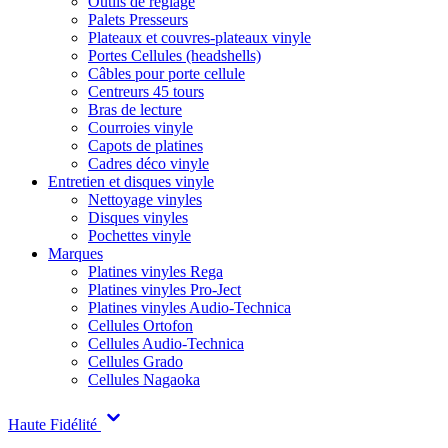
Outils de réglage
Palets Presseurs
Plateaux et couvres-plateaux vinyle
Portes Cellules (headshells)
Câbles pour porte cellule
Centreurs 45 tours
Bras de lecture
Courroies vinyle
Capots de platines
Cadres déco vinyle
Entretien et disques vinyle
Nettoyage vinyles
Disques vinyles
Pochettes vinyle
Marques
Platines vinyles Rega
Platines vinyles Pro-Ject
Platines vinyles Audio-Technica
Cellules Ortofon
Cellules Audio-Technica
Cellules Grado
Cellules Nagaoka
Haute Fidélité