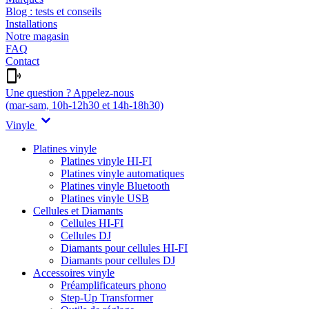
Blog : tests et conseils
Installations
Notre magasin
FAQ
Contact
Une question ? Appelez-nous
(mar-sam, 10h-12h30 et 14h-18h30)
Vinyle
Platines vinyle
Platines vinyle HI-FI
Platines vinyle automatiques
Platines vinyle Bluetooth
Platines vinyle USB
Cellules et Diamants
Cellules HI-FI
Cellules DJ
Diamants pour cellules HI-FI
Diamants pour cellules DJ
Accessoires vinyle
Préamplificateurs phono
Step-Up Transformer