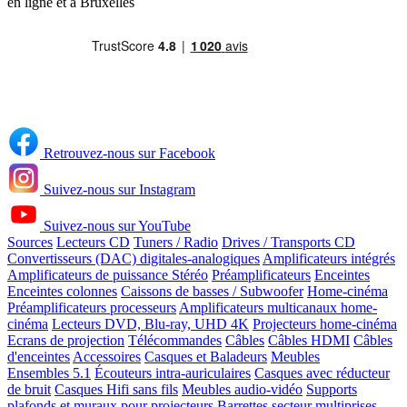
en ligne et à Bruxelles
Retrouvez-nous sur Facebook
Suivez-nous sur Instagram
Suivez-nous sur YouTube
Sources
Lecteurs CD
Tuners / Radio
Drives / Transports CD
Convertisseurs (DAC) digitales-analogiques
Amplificateurs intégrés
Amplificateurs de puissance Stéréo
Préamplificateurs
Enceintes
Enceintes colonnes
Caissons de basses / Subwoofer
Home-cinéma
Préamplificateurs processeurs
Amplificateurs multicanaux home-
cinéma
Lecteurs DVD, Blu-ray, UHD 4K
Projecteurs home-cinéma
Ecrans de projection
Télécommandes
Câbles
Câbles HDMI
Câbles
d'enceintes
Accessoires
Casques et Baladeurs
Meubles
Ensembles 5.1
Écouteurs intra-auriculaires
Casques avec réducteur
de bruit
Casques Hifi sans fils
Meubles audio-vidéo
Supports
plafonds et muraux pour projecteurs
Barrettes secteur multiprises