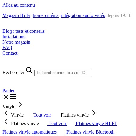
Allez au contenu
Magasin Hi-Fi
,
home-cinéma
,
intégra
tion audio-vidéo
depuis 1933 |
Tél. : +32 2 538 44 51 (mar-sam, 10h-12h30 et 14h-18h30)
Blog : tests et conseils
Installations
Notre magasin
FAQ
Contact
Rechercher
Panier
Vinyle
Vinyle
Tout voir
Platines vinyle
Platines vinyle
Tout voir
Platines vinyle HI-FI
Platines vinyle automatiques
Platines vinyle Bluetooth