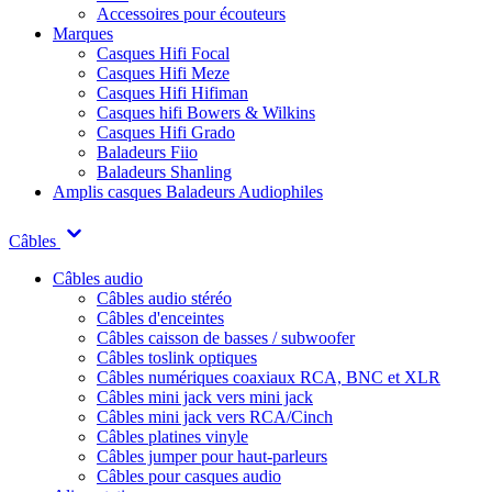
Accessoires pour écouteurs
Marques
Casques Hifi Focal
Casques Hifi Meze
Casques Hifi Hifiman
Casques hifi Bowers & Wilkins
Casques Hifi Grado
Baladeurs Fiio
Baladeurs Shanling
Amplis casques
Baladeurs Audiophiles
Câbles
Câbles audio
Câbles audio stéréo
Câbles d'enceintes
Câbles caisson de basses / subwoofer
Câbles toslink optiques
Câbles numériques coaxiaux RCA, BNC et XLR
Câbles mini jack vers mini jack
Câbles mini jack vers RCA/Cinch
Câbles platines vinyle
Câbles jumper pour haut-parleurs
Câbles pour casques audio