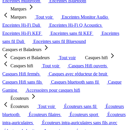
Enceintes multiroom
Enceintes Bluetooth
Marques
Marques
Tout voir
Enceintes Monitor Audio
Enceintes Hi-Fi Dali
Enceintes Hi-Fi Q Acoustics
Enceintes Hi-Fi KEF
Enceintes sans fil KEF
Enceintes
sans fil Dali
Enceintes sans fil Bluesound
Casques et Baladeurs
Casques et Baladeurs
Tout voir
Casques hifi
Casques hifi
Tout voir
Casques Hifi ouverts
Casques Hifi fermés
Casques avec réducteur de bruit
Casques Hifi sans fils
Casques bluetooth sans fil
Casque
Gaming
Accessoires pour casques hifi
Écouteurs
Écouteurs
Tout voir
Écouteurs sans fil
Écouteurs
bluetooth
Écouteurs filaires
Écouteurs sport
Écouteurs
intra-auriculaires
Écouteurs intra-auriculaires sans fils avec