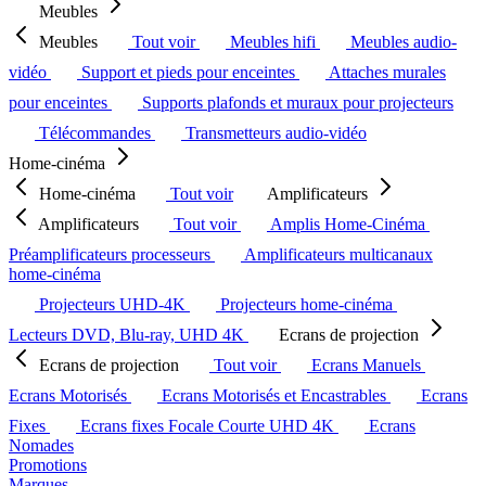
Meubles
Meubles
Tout voir
Meubles hifi
Meubles audio-
vidéo
Support et pieds pour enceintes
Attaches murales
pour enceintes
Supports plafonds et muraux pour projecteurs
Télécommandes
Transmetteurs audio-vidéo
Home-cinéma
Home-cinéma
Tout voir
Amplificateurs
Amplificateurs
Tout voir
Amplis Home-Cinéma
Préamplificateurs processeurs
Amplificateurs multicanaux
home-cinéma
Projecteurs UHD-4K
Projecteurs home-cinéma
Lecteurs DVD, Blu-ray, UHD 4K
Ecrans de projection
Ecrans de projection
Tout voir
Ecrans Manuels
Ecrans Motorisés
Ecrans Motorisés et Encastrables
Ecrans
Fixes
Ecrans fixes Focale Courte UHD 4K
Ecrans
Nomades
Promotions
Marques