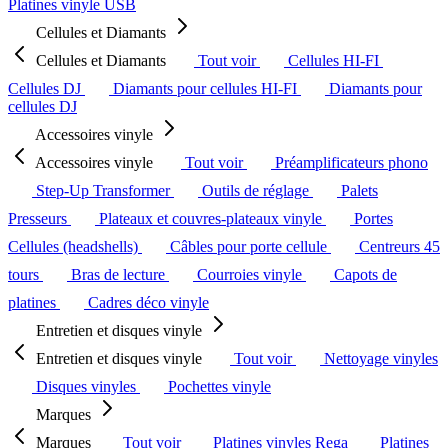
Platines vinyle USB
Cellules et Diamants
Cellules et Diamants
Tout voir
Cellules HI-FI
Cellules DJ
Diamants pour cellules HI-FI
Diamants pour
cellules DJ
Accessoires vinyle
Accessoires vinyle
Tout voir
Préamplificateurs phono
Step-Up Transformer
Outils de réglage
Palets
Presseurs
Plateaux et couvres-plateaux vinyle
Portes
Cellules (headshells)
Câbles pour porte cellule
Centreurs 45
tours
Bras de lecture
Courroies vinyle
Capots de
platines
Cadres déco vinyle
Entretien et disques vinyle
Entretien et disques vinyle
Tout voir
Nettoyage vinyles
Disques vinyles
Pochettes vinyle
Marques
Marques
Tout voir
Platines vinyles Rega
Platines