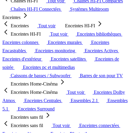
Chaînes HI-FI
Tout voir
Chaînes HI-FI Compactes
Chaînes HI-FI Connectées
Systèmes Multiroom
Enceintes
Enceintes
Tout voir
Enceintes HI-FI
Enceintes HI-FI
Tout voir
Enceintes bibliothèques
Enceintes colonnes
Enceintes murales
Enceintes
Encastrables
Enceintes monitoring
Enceintes Actives
Enceintes d'extérieur
Enceintes satellites
Enceintes de
soirée
Enceintes pc et multimedias
Caissons de basses / Subwoofer
Barres de son pour TV
Enceintes Home-Cinéma
Enceintes Home-Cinéma
Tout voir
Enceintes Dolby
Atmos
Enceintes Centrales
Ensembles 2.1
Ensembles
5.1
Enceintes Surround
Enceintes sans fil
Enceintes sans fil
Tout voir
Enceintes connectées