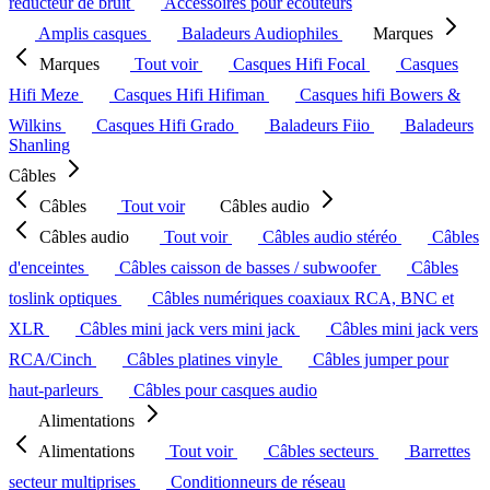
réducteur de bruit
Accessoires pour écouteurs
Amplis casques
Baladeurs Audiophiles
Marques
Marques
Tout voir
Casques Hifi Focal
Casques
Hifi Meze
Casques Hifi Hifiman
Casques hifi Bowers &
Wilkins
Casques Hifi Grado
Baladeurs Fiio
Baladeurs
Shanling
Câbles
Câbles
Tout voir
Câbles audio
Câbles audio
Tout voir
Câbles audio stéréo
Câbles
d'enceintes
Câbles caisson de basses / subwoofer
Câbles
toslink optiques
Câbles numériques coaxiaux RCA, BNC et
XLR
Câbles mini jack vers mini jack
Câbles mini jack vers
RCA/Cinch
Câbles platines vinyle
Câbles jumper pour
haut-parleurs
Câbles pour casques audio
Alimentations
Alimentations
Tout voir
Câbles secteurs
Barrettes
secteur multiprises
Conditionneurs de réseau