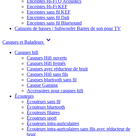
Enceintes Hi-Fi Q Acoustics
Enceintes Hi-Fi KEF
Enceintes sans fil KEF
Enceintes sans fil Dali
Enceintes sans fil Bluesound
Caissons de basses / Subwoofer
Barres de son pour TV
Casques et Baladeurs
Casques hifi
Casques Hifi ouverts
Casques Hifi fermés
Casques avec réducteur de bruit
Casques Hifi sans fils
Casques bluetooth sans fil
Casque Gaming
Accessoires pour casques hifi
Écouteurs
Écouteurs sans fil
Écouteurs bluetooth
Écouteurs filaires
Écouteurs sport
Écouteurs intra-auriculaires
Écouteurs intra-auriculaires sans fils avec réducteur de
bruit