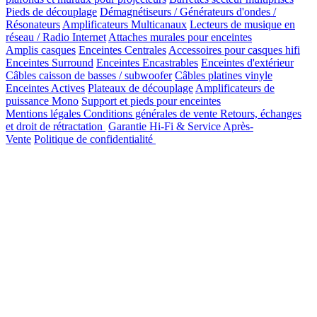
Pieds de découplage
Démagnétiseurs / Générateurs d'ondes /
Résonateurs
Amplificateurs Multicanaux
Lecteurs de musique en
réseau / Radio Internet
Attaches murales pour enceintes
Amplis casques
Enceintes Centrales
Accessoires pour casques hifi
Enceintes Surround
Enceintes Encastrables
Enceintes d'extérieur
Câbles caisson de basses / subwoofer
Câbles platines vinyle
Enceintes Actives
Plateaux de découplage
Amplificateurs de
puissance Mono
Support et pieds pour enceintes
Mentions légales
Conditions générales de vente
Retours, échanges
et droit de rétractation
Garantie Hi-Fi & Service Après-
Vente
Politique de confidentialité