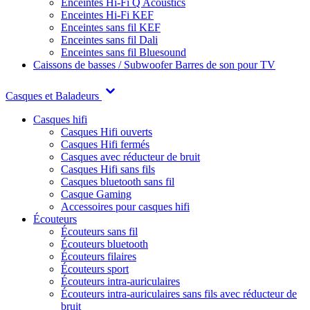
Enceintes Hi-Fi Q Acoustics
Enceintes Hi-Fi KEF
Enceintes sans fil KEF
Enceintes sans fil Dali
Enceintes sans fil Bluesound
Caissons de basses / Subwoofer
Barres de son pour TV
Casques et Baladeurs
Casques hifi
Casques Hifi ouverts
Casques Hifi fermés
Casques avec réducteur de bruit
Casques Hifi sans fils
Casques bluetooth sans fil
Casque Gaming
Accessoires pour casques hifi
Écouteurs
Écouteurs sans fil
Écouteurs bluetooth
Écouteurs filaires
Écouteurs sport
Écouteurs intra-auriculaires
Écouteurs intra-auriculaires sans fils avec réducteur de
bruit