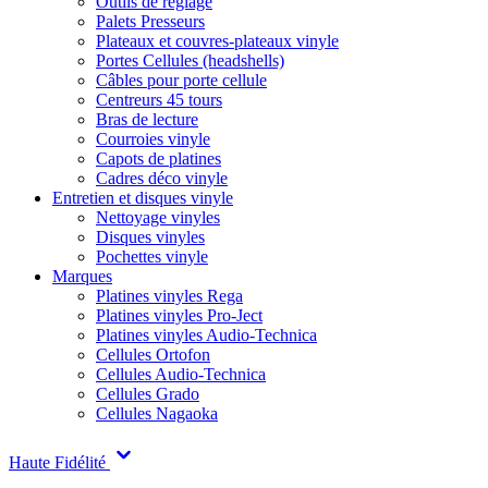
Outils de réglage
Palets Presseurs
Plateaux et couvres-plateaux vinyle
Portes Cellules (headshells)
Câbles pour porte cellule
Centreurs 45 tours
Bras de lecture
Courroies vinyle
Capots de platines
Cadres déco vinyle
Entretien et disques vinyle
Nettoyage vinyles
Disques vinyles
Pochettes vinyle
Marques
Platines vinyles Rega
Platines vinyles Pro-Ject
Platines vinyles Audio-Technica
Cellules Ortofon
Cellules Audio-Technica
Cellules Grado
Cellules Nagaoka
Haute Fidélité