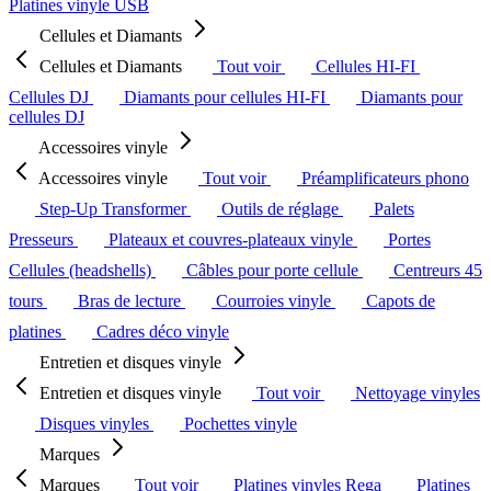
Platines vinyle USB
Cellules et Diamants
Cellules et Diamants
Tout voir
Cellules HI-FI
Cellules DJ
Diamants pour cellules HI-FI
Diamants pour
cellules DJ
Accessoires vinyle
Accessoires vinyle
Tout voir
Préamplificateurs phono
Step-Up Transformer
Outils de réglage
Palets
Presseurs
Plateaux et couvres-plateaux vinyle
Portes
Cellules (headshells)
Câbles pour porte cellule
Centreurs 45
tours
Bras de lecture
Courroies vinyle
Capots de
platines
Cadres déco vinyle
Entretien et disques vinyle
Entretien et disques vinyle
Tout voir
Nettoyage vinyles
Disques vinyles
Pochettes vinyle
Marques
Marques
Tout voir
Platines vinyles Rega
Platines