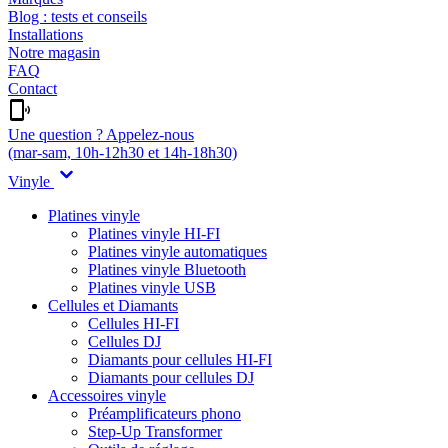
Blog : tests et conseils
Installations
Notre magasin
FAQ
Contact
Une question ? Appelez-nous
(mar-sam, 10h-12h30 et 14h-18h30)
Vinyle
Platines vinyle
Platines vinyle HI-FI
Platines vinyle automatiques
Platines vinyle Bluetooth
Platines vinyle USB
Cellules et Diamants
Cellules HI-FI
Cellules DJ
Diamants pour cellules HI-FI
Diamants pour cellules DJ
Accessoires vinyle
Préamplificateurs phono
Step-Up Transformer