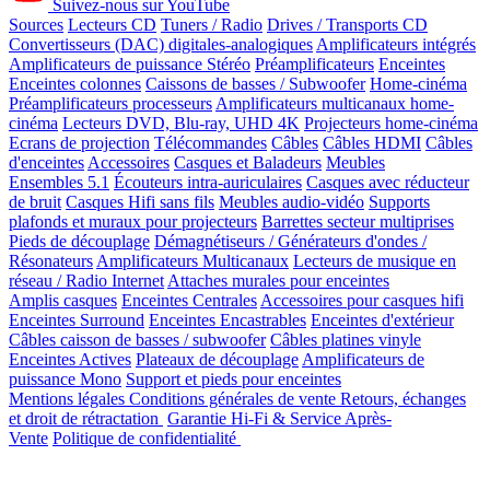
Suivez-nous sur YouTube
Sources
Lecteurs CD
Tuners / Radio
Drives / Transports CD
Convertisseurs (DAC) digitales-analogiques
Amplificateurs intégrés
Amplificateurs de puissance Stéréo
Préamplificateurs
Enceintes
Enceintes colonnes
Caissons de basses / Subwoofer
Home-cinéma
Préamplificateurs processeurs
Amplificateurs multicanaux home-
cinéma
Lecteurs DVD, Blu-ray, UHD 4K
Projecteurs home-cinéma
Ecrans de projection
Télécommandes
Câbles
Câbles HDMI
Câbles
d'enceintes
Accessoires
Casques et Baladeurs
Meubles
Ensembles 5.1
Écouteurs intra-auriculaires
Casques avec réducteur
de bruit
Casques Hifi sans fils
Meubles audio-vidéo
Supports
plafonds et muraux pour projecteurs
Barrettes secteur multiprises
Pieds de découplage
Démagnétiseurs / Générateurs d'ondes /
Résonateurs
Amplificateurs Multicanaux
Lecteurs de musique en
réseau / Radio Internet
Attaches murales pour enceintes
Amplis casques
Enceintes Centrales
Accessoires pour casques hifi
Enceintes Surround
Enceintes Encastrables
Enceintes d'extérieur
Câbles caisson de basses / subwoofer
Câbles platines vinyle
Enceintes Actives
Plateaux de découplage
Amplificateurs de
puissance Mono
Support et pieds pour enceintes
Mentions légales
Conditions générales de vente
Retours, échanges
et droit de rétractation
Garantie Hi-Fi & Service Après-
Vente
Politique de confidentialité