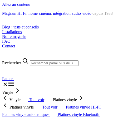
Allez au contenu
Magasin Hi-Fi
,
home-cinéma
,
intégra
tion audio-vidéo
depuis 1933 |
Tél. : +32 2 538 44 51 (mar-sam, 10h-12h30 et 14h-18h30)
Blog : tests et conseils
Installations
Notre magasin
FAQ
Contact
Rechercher
Panier
Vinyle
Vinyle
Tout voir
Platines vinyle
Platines vinyle
Tout voir
Platines vinyle HI-FI
Platines vinyle automatiques
Platines vinyle Bluetooth