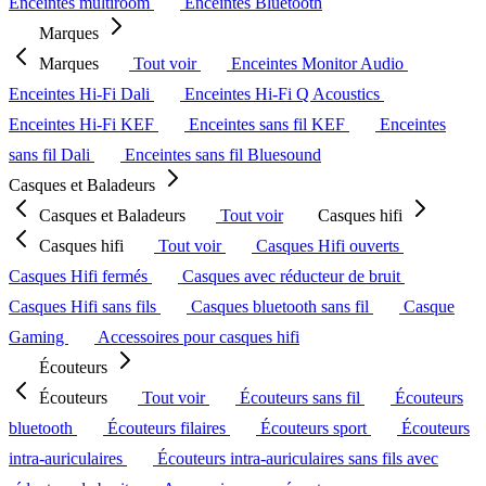
Enceintes multiroom
Enceintes Bluetooth
Marques
Marques
Tout voir
Enceintes Monitor Audio
Enceintes Hi-Fi Dali
Enceintes Hi-Fi Q Acoustics
Enceintes Hi-Fi KEF
Enceintes sans fil KEF
Enceintes
sans fil Dali
Enceintes sans fil Bluesound
Casques et Baladeurs
Casques et Baladeurs
Tout voir
Casques hifi
Casques hifi
Tout voir
Casques Hifi ouverts
Casques Hifi fermés
Casques avec réducteur de bruit
Casques Hifi sans fils
Casques bluetooth sans fil
Casque
Gaming
Accessoires pour casques hifi
Écouteurs
Écouteurs
Tout voir
Écouteurs sans fil
Écouteurs
bluetooth
Écouteurs filaires
Écouteurs sport
Écouteurs
intra-auriculaires
Écouteurs intra-auriculaires sans fils avec