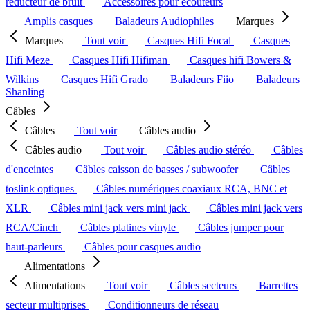
réducteur de bruit
Accessoires pour écouteurs
Amplis casques
Baladeurs Audiophiles
Marques
Marques
Tout voir
Casques Hifi Focal
Casques
Hifi Meze
Casques Hifi Hifiman
Casques hifi Bowers &
Wilkins
Casques Hifi Grado
Baladeurs Fiio
Baladeurs
Shanling
Câbles
Câbles
Tout voir
Câbles audio
Câbles audio
Tout voir
Câbles audio stéréo
Câbles
d'enceintes
Câbles caisson de basses / subwoofer
Câbles
toslink optiques
Câbles numériques coaxiaux RCA, BNC et
XLR
Câbles mini jack vers mini jack
Câbles mini jack vers
RCA/Cinch
Câbles platines vinyle
Câbles jumper pour
haut-parleurs
Câbles pour casques audio
Alimentations
Alimentations
Tout voir
Câbles secteurs
Barrettes
secteur multiprises
Conditionneurs de réseau