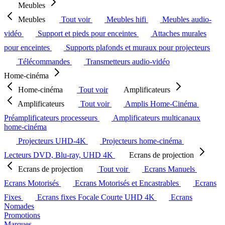
Meubles
Meubles
Tout voir
Meubles hifi
Meubles audio-
vidéo
Support et pieds pour enceintes
Attaches murales
pour enceintes
Supports plafonds et muraux pour projecteurs
Télécommandes
Transmetteurs audio-vidéo
Home-cinéma
Home-cinéma
Tout voir
Amplificateurs
Amplificateurs
Tout voir
Amplis Home-Cinéma
Préamplificateurs processeurs
Amplificateurs multicanaux
home-cinéma
Projecteurs UHD-4K
Projecteurs home-cinéma
Lecteurs DVD, Blu-ray, UHD 4K
Ecrans de projection
Ecrans de projection
Tout voir
Ecrans Manuels
Ecrans Motorisés
Ecrans Motorisés et Encastrables
Ecrans
Fixes
Ecrans fixes Focale Courte UHD 4K
Ecrans
Nomades
Promotions
Marques