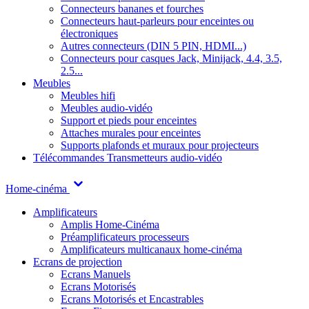
Connecteurs bananes et fourches
Connecteurs haut-parleurs pour enceintes ou
électroniques
Autres connecteurs (DIN 5 PIN, HDMI...)
Connecteurs pour casques Jack, Minijack, 4.4, 3.5,
2.5...
Meubles
Meubles hifi
Meubles audio-vidéo
Support et pieds pour enceintes
Attaches murales pour enceintes
Supports plafonds et muraux pour projecteurs
Télécommandes
Transmetteurs audio-vidéo
Home-cinéma
Amplificateurs
Amplis Home-Cinéma
Préamplificateurs processeurs
Amplificateurs multicanaux home-cinéma
Ecrans de projection
Ecrans Manuels
Ecrans Motorisés
Ecrans Motorisés et Encastrables