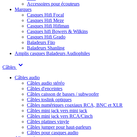
Accessoires pour écouteurs
Marques
Casques Hifi Focal
Casques Hifi Meze
Casques Hifi Hifiman
Casques hifi Bowers & Wilkins
Casques Hifi Grado
Baladeurs Fiio
Baladeurs Shanling
Amplis casques
Baladeurs Audiophiles
Câbles
Câbles audio
Câbles audio stéréo
Câbles d'enceintes
Câbles caisson de basses / subwoofer
Câbles toslink optiques
Câbles numériques coaxiaux RCA, BNC et XLR
Câbles mini jack vers mini jack
Câbles mini jack vers RCA/Cinch
Câbles platines vinyle
Câbles jumper pour haut-parleurs
Câbles pour casques audio