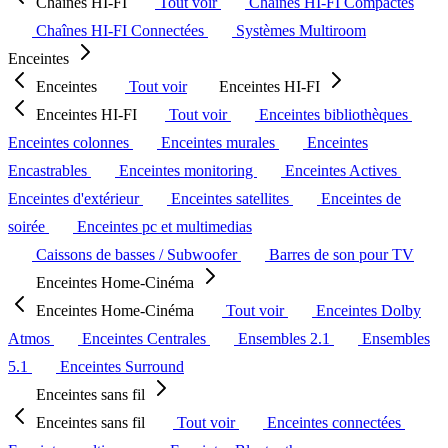
Chaînes HI-FI
Tout voir
Chaînes HI-FI Compactes
Chaînes HI-FI Connectées
Systèmes Multiroom
Enceintes
Enceintes
Tout voir
Enceintes HI-FI
Enceintes HI-FI
Tout voir
Enceintes bibliothèques
Enceintes colonnes
Enceintes murales
Enceintes
Encastrables
Enceintes monitoring
Enceintes Actives
Enceintes d'extérieur
Enceintes satellites
Enceintes de
soirée
Enceintes pc et multimedias
Caissons de basses / Subwoofer
Barres de son pour TV
Enceintes Home-Cinéma
Enceintes Home-Cinéma
Tout voir
Enceintes Dolby
Atmos
Enceintes Centrales
Ensembles 2.1
Ensembles
5.1
Enceintes Surround
Enceintes sans fil
Enceintes sans fil
Tout voir
Enceintes connectées