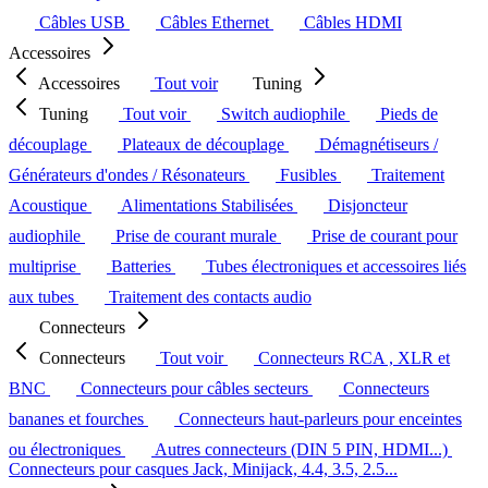
Câbles USB
Câbles Ethernet
Câbles HDMI
Accessoires
Accessoires
Tout voir
Tuning
Tuning
Tout voir
Switch audiophile
Pieds de
découplage
Plateaux de découplage
Démagnétiseurs /
Générateurs d'ondes / Résonateurs
Fusibles
Traitement
Acoustique
Alimentations Stabilisées
Disjoncteur
audiophile
Prise de courant murale
Prise de courant pour
multiprise
Batteries
Tubes électroniques et accessoires liés
aux tubes
Traitement des contacts audio
Connecteurs
Connecteurs
Tout voir
Connecteurs RCA , XLR et
BNC
Connecteurs pour câbles secteurs
Connecteurs
bananes et fourches
Connecteurs haut-parleurs pour enceintes
ou électroniques
Autres connecteurs (DIN 5 PIN, HDMI...)
Connecteurs pour casques Jack, Minijack, 4.4, 3.5, 2.5...