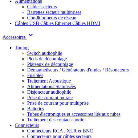
Alimentations
Câbles secteurs
Barrettes secteur multiprises
Conditionneurs de réseau
Câbles USB
Câbles Ethernet
Câbles HDMI
Accessoires
Tuning
Switch audiophile
Pieds de découplage
Plateaux de découplage
Démagnétiseurs / Générateurs d'ondes / Résonateurs
Fusibles
Traitement Acoustique
Alimentations Stabilisées
Disjoncteur audiophile
Prise de courant murale
Prise de courant pour multiprise
Batteries
Tubes électroniques et accessoires liés aux tubes
Traitement des contacts audio
Connecteurs
Connecteurs RCA , XLR et BNC
Connecteurs pour câbles secteurs