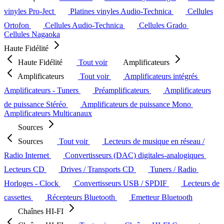
vinyles Pro-Ject
Platines vinyles Audio-Technica
Cellules
Ortofon
Cellules Audio-Technica
Cellules Grado
Cellules Nagaoka
Haute Fidélité
Haute Fidélité
Tout voir
Amplificateurs
Amplificateurs
Tout voir
Amplificateurs intégrés
Amplificateurs - Tuners
Préamplificateurs
Amplificateurs
de puissance Stéréo
Amplificateurs de puissance Mono
Amplificateurs Multicanaux
Sources
Sources
Tout voir
Lecteurs de musique en réseau /
Radio Internet
Convertisseurs (DAC) digitales-analogiques
Lecteurs CD
Drives / Transports CD
Tuners / Radio
Horloges - Clock
Convertisseurs USB / SPDIF
Lecteurs de
cassettes
Récepteurs Bluetooth
Emetteur Bluetooth
Chaînes HI-FI