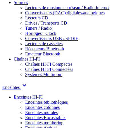
Sources
Lecteurs de musique en réseau / Radio Internet
Convertisseurs (DAC) digitales-analogiques
Lecteurs CD
Drives / Transports CD
Tuners / Radio
Horloges - Clock
Convertisseurs USB / SPDIF
Lecteurs de cassettes
Récepteurs Bluetooth
Emetteur Bluetooth
Chaînes HI-FI
Chaînes HI-FI Compactes
Chaînes HI-FI Connectées
Systèmes Multiroom
Enceintes
Enceintes HI-FI
Enceintes bibliothèques
Enceintes colonnes
Enceintes murales
Enceintes Encastrables
Enceintes monitoring
Enceintes Actives