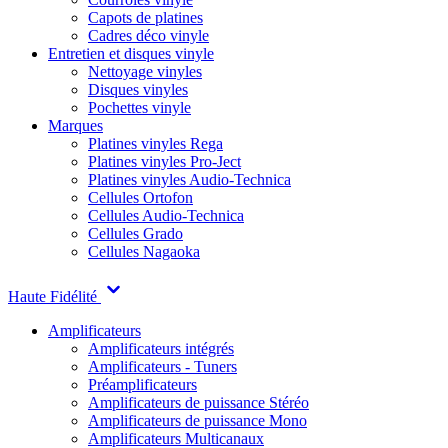
Capots de platines
Cadres déco vinyle
Entretien et disques vinyle
Nettoyage vinyles
Disques vinyles
Pochettes vinyle
Marques
Platines vinyles Rega
Platines vinyles Pro-Ject
Platines vinyles Audio-Technica
Cellules Ortofon
Cellules Audio-Technica
Cellules Grado
Cellules Nagaoka
Haute Fidélité
Amplificateurs
Amplificateurs intégrés
Amplificateurs - Tuners
Préamplificateurs
Amplificateurs de puissance Stéréo
Amplificateurs de puissance Mono
Amplificateurs Multicanaux