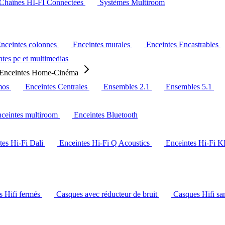
Chaînes HI-FI Connectées
Systèmes Multiroom
nceintes colonnes
Enceintes murales
Enceintes Encastrables
tes pc et multimedias
Enceintes Home-Cinéma
mos
Enceintes Centrales
Ensembles 2.1
Ensembles 5.1
ceintes multiroom
Enceintes Bluetooth
tes Hi-Fi Dali
Enceintes Hi-Fi Q Acoustics
Enceintes Hi-Fi 
s Hifi fermés
Casques avec réducteur de bruit
Casques Hifi san