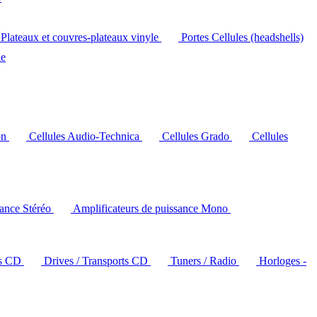
Plateaux et couvres-plateaux vinyle
Portes Cellules (headshells)
le
on
Cellules Audio-Technica
Cellules Grado
Cellules
sance Stéréo
Amplificateurs de puissance Mono
rs CD
Drives / Transports CD
Tuners / Radio
Horloges -