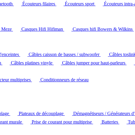
uetooth
Écouteurs filaires
Écouteurs sport
Écouteurs intra-
i Meze
Casques Hifi Hifiman
Casques hifi Bowers & Wilkins
d'enceintes
Câbles caisson de basses / subwoofer
Câbles toslin
ch
Câbles platines vinyle
Câbles jumper pour haut-parleurs
ecteur multiprises
Conditionneurs de réseau
plage
Plateaux de découplage
Démagnétiseurs / Générateurs d
urant murale
Prise de courant pour multiprise
Batteries
Tub