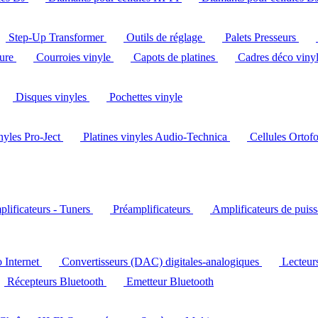
Step-Up Transformer
Outils de réglage
Palets Presseurs
ture
Courroies vinyle
Capots de platines
Cadres déco viny
Disques vinyles
Pochettes vinyle
inyles Pro-Ject
Platines vinyles Audio-Technica
Cellules Ortof
lificateurs - Tuners
Préamplificateurs
Amplificateurs de puis
o Internet
Convertisseurs (DAC) digitales-analogiques
Lecteu
Récepteurs Bluetooth
Emetteur Bluetooth