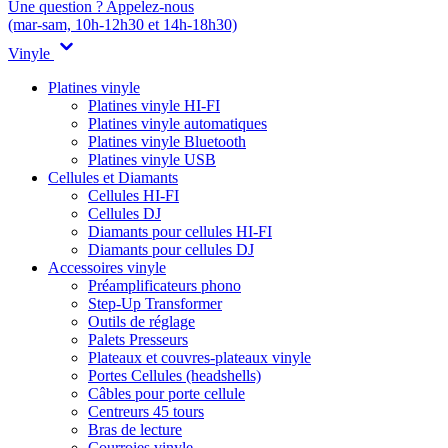
Une question ? Appelez-nous
(mar-sam, 10h-12h30 et 14h-18h30)
Vinyle
Platines vinyle
Platines vinyle HI-FI
Platines vinyle automatiques
Platines vinyle Bluetooth
Platines vinyle USB
Cellules et Diamants
Cellules HI-FI
Cellules DJ
Diamants pour cellules HI-FI
Diamants pour cellules DJ
Accessoires vinyle
Préamplificateurs phono
Step-Up Transformer
Outils de réglage
Palets Presseurs
Plateaux et couvres-plateaux vinyle
Portes Cellules (headshells)
Câbles pour porte cellule
Centreurs 45 tours
Bras de lecture
Courroies vinyle