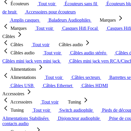
Écouteurs
Tout voir
Écouteurs sans fil
Écouteurs bl
de bruit
Accessoires pour écouteurs
Amplis casques
Baladeurs Audiophiles
Marques
Marques
Tout voir
Casques Hifi Focal
Casques Hif
Câbles
Câbles
Tout voir
Câbles audio
Câbles audio
Tout voir
Câbles audio stéréo
Câbles 
Câbles mini jack vers mini jack
Câbles mini jack vers RCA/Cin
Alimentations
Alimentations
Tout voir
Câbles secteurs
Barrettes s
Câbles USB
Câbles Ethernet
Câbles HDMI
Accessoires
Accessoires
Tout voir
Tuning
Tuning
Tout voir
Switch audiophile
Pieds de décou
Alimentations Stabilisées
Disjoncteur audiophile
Prise de co
contacts audio