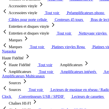
Accessoires vinyle
Accessoires vinyle
Tout voir
Préamplificateurs phono
Câbles pour porte cellule
Centreurs 45 tours
Bras de lec
Entretien et disques vinyle
Entretien et disques vinyle
Tout voir
Nettoyage vinyles
Marques
Marques
Tout voir
Platines vinyles Rega
Platines v
Nagaoka
Haute Fidélité
Haute Fidélité
Tout voir
Amplificateurs
Amplificateurs
Tout voir
Amplificateurs intégrés
Amp
Amplificateurs Multicanaux
Sources
Sources
Tout voir
Lecteurs de musique en réseau / Radi
Clock
Convertisseurs USB / SPDIF
Lecteurs de cassettes
Chaînes HI-FI