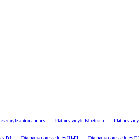
Tél. : +32 2 538 44 51 (mar-sam, 10h-12h30 et 14h-18h30)
nes vinyle automatiques
Platines vinyle Bluetooth
Platines vin
les DJ
Diamants pour cellules HI-FI
Diamants pour cellules D