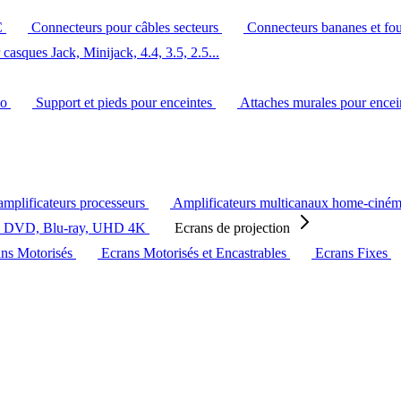
C
Connecteurs pour câbles secteurs
Connecteurs bananes et fo
casques Jack, Minijack, 4.4, 3.5, 2.5...
éo
Support et pieds pour enceintes
Attaches murales pour ence
amplificateurs processeurs
Amplificateurs multicanaux home-ciné
s DVD, Blu-ray, UHD 4K
Ecrans de projection
ans Motorisés
Ecrans Motorisés et Encastrables
Ecrans Fixes