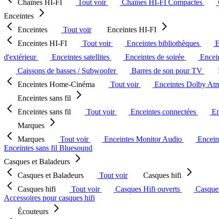
Chaînes HI-FI
Tout voir
Chaînes HI-FI Compactes
Enceintes
Enceintes
Tout voir
Enceintes HI-FI
Enceintes HI-FI
Tout voir
Enceintes bibliothèques
E
d'extérieur
Enceintes satellites
Enceintes de soirée
Encein
Caissons de basses / Subwoofer
Barres de son pour TV
Enceintes Home-Cinéma
Tout voir
Enceintes Dolby At
Enceintes sans fil
Enceintes sans fil
Tout voir
Enceintes connectées
En
Marques
Marques
Tout voir
Enceintes Monitor Audio
Encein
Enceintes sans fil Bluesound
Casques et Baladeurs
Casques et Baladeurs
Tout voir
Casques hifi
Casques hifi
Tout voir
Casques Hifi ouverts
Casque
Accessoires pour casques hifi
Écouteurs