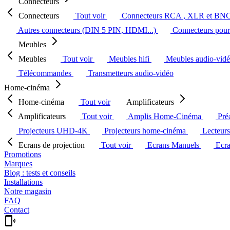
Connecteurs
Connecteurs
Tout voir
Connecteurs RCA , XLR et BN
Autres connecteurs (DIN 5 PIN, HDMI...)
Connecteurs pour 
Meubles
Meubles
Tout voir
Meubles hifi
Meubles audio-vid
Télécommandes
Transmetteurs audio-vidéo
Home-cinéma
Home-cinéma
Tout voir
Amplificateurs
Amplificateurs
Tout voir
Amplis Home-Cinéma
Pré
Projecteurs UHD-4K
Projecteurs home-cinéma
Lecteur
Ecrans de projection
Tout voir
Ecrans Manuels
Ecr
Promotions
Marques
Blog : tests et conseils
Installations
Notre magasin
FAQ
Contact