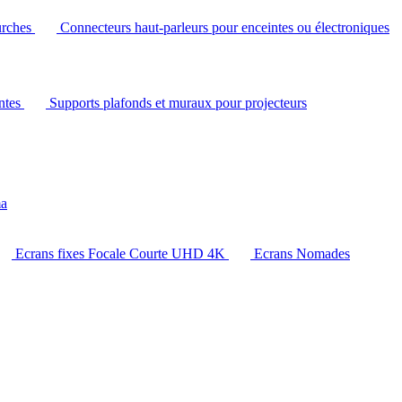
urches
Connecteurs haut-parleurs pour enceintes ou électroniques
intes
Supports plafonds et muraux pour projecteurs
ma
Ecrans fixes Focale Courte UHD 4K
Ecrans Nomades