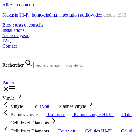
Allez au contenu
Magasin Hi-Fi
,
home-cinéma
,
intégra
tion audio-vidéo
depuis 1933 |
Blog : tests et conseils
Installations
Notre magasin
FAQ
Contact
Rechercher
Panier
Vinyle
Vinyle
Tout voir
Platines vinyle
Platines vinyle
Tout voir
Platines vinyle HI-FI
Plati
Cellules et Diamants
Cellules et Diamants
Tout voir
Cellules HI-FI
Cellu