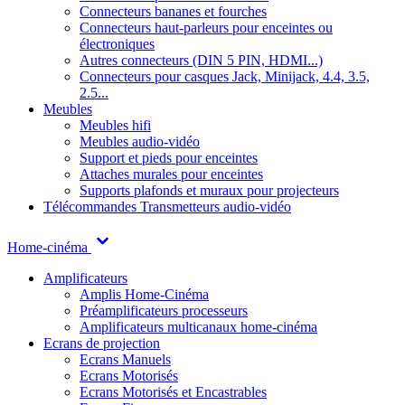
Connecteurs bananes et fourches
Connecteurs haut-parleurs pour enceintes ou
électroniques
Autres connecteurs (DIN 5 PIN, HDMI...)
Connecteurs pour casques Jack, Minijack, 4.4, 3.5,
2.5...
Meubles
Meubles hifi
Meubles audio-vidéo
Support et pieds pour enceintes
Attaches murales pour enceintes
Supports plafonds et muraux pour projecteurs
Télécommandes
Transmetteurs audio-vidéo
Home-cinéma
Amplificateurs
Amplis Home-Cinéma
Préamplificateurs processeurs
Amplificateurs multicanaux home-cinéma
Ecrans de projection
Ecrans Manuels
Ecrans Motorisés
Ecrans Motorisés et Encastrables