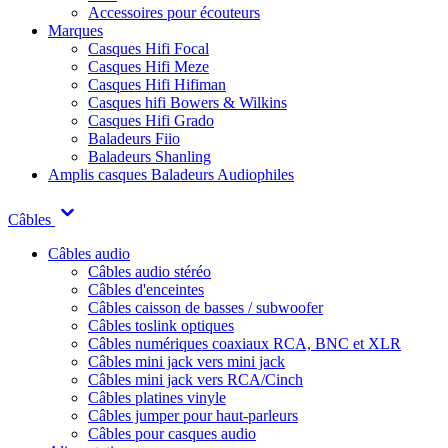
Accessoires pour écouteurs
Marques
Casques Hifi Focal
Casques Hifi Meze
Casques Hifi Hifiman
Casques hifi Bowers & Wilkins
Casques Hifi Grado
Baladeurs Fiio
Baladeurs Shanling
Amplis casques
Baladeurs Audiophiles
Câbles
Câbles audio
Câbles audio stéréo
Câbles d'enceintes
Câbles caisson de basses / subwoofer
Câbles toslink optiques
Câbles numériques coaxiaux RCA, BNC et XLR
Câbles mini jack vers mini jack
Câbles mini jack vers RCA/Cinch
Câbles platines vinyle
Câbles jumper pour haut-parleurs
Câbles pour casques audio