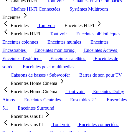
Chaînes HI-FI
Tout voir
Chaînes HI-FI Compactes
Chaînes HI-FI Connectées
Systèmes Multiroom
Enceintes
Enceintes
Tout voir
Enceintes HI-FI
Enceintes HI-FI
Tout voir
Enceintes bibliothèques
Enceintes colonnes
Enceintes murales
Enceintes
Encastrables
Enceintes monitoring
Enceintes Actives
Enceintes d'extérieur
Enceintes satellites
Enceintes de
soirée
Enceintes pc et multimedias
Caissons de basses / Subwoofer
Barres de son pour TV
Enceintes Home-Cinéma
Enceintes Home-Cinéma
Tout voir
Enceintes Dolby
Atmos
Enceintes Centrales
Ensembles 2.1
Ensembles
5.1
Enceintes Surround
Enceintes sans fil
Enceintes sans fil
Tout voir
Enceintes connectées