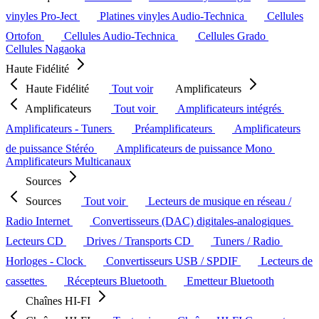
vinyles Pro-Ject
Platines vinyles Audio-Technica
Cellules
Ortofon
Cellules Audio-Technica
Cellules Grado
Cellules Nagaoka
Haute Fidélité
Haute Fidélité
Tout voir
Amplificateurs
Amplificateurs
Tout voir
Amplificateurs intégrés
Amplificateurs - Tuners
Préamplificateurs
Amplificateurs
de puissance Stéréo
Amplificateurs de puissance Mono
Amplificateurs Multicanaux
Sources
Sources
Tout voir
Lecteurs de musique en réseau /
Radio Internet
Convertisseurs (DAC) digitales-analogiques
Lecteurs CD
Drives / Transports CD
Tuners / Radio
Horloges - Clock
Convertisseurs USB / SPDIF
Lecteurs de
cassettes
Récepteurs Bluetooth
Emetteur Bluetooth
Chaînes HI-FI