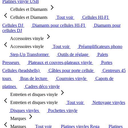
Platines vinyle USB
Cellules et Diamants
Cellules et Diamants
Tout voir
Cellules HI-FI
Cellules DJ
Diamants pour cellules HI-FI
Diamants pour
cellules DJ
Accessoires vinyle
Accessoires vinyle
Tout voir
Préamplificateurs phono
Step-Up Transformer
Outils de réglage
Palets
Presseurs
Plateaux et couvres-plateaux vinyle
Portes
Cellules (headshells)
Câbles pour porte cellule
Centreurs 45
tours
Bras de lecture
Courroies vinyle
Capots de
platines
Cadres déco vinyle
Entretien et disques vinyle
Entretien et disques vinyle
Tout voir
Nettoyage vinyles
Disques vinyles
Pochettes vinyle
Marques
Marques
Tout voir
Platines vinyles Rega
Platines