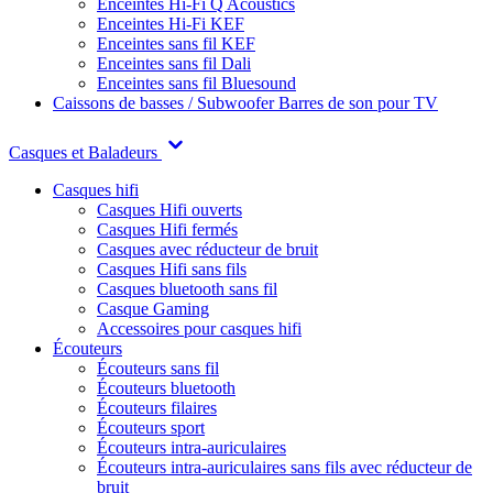
Enceintes Hi-Fi Q Acoustics
Enceintes Hi-Fi KEF
Enceintes sans fil KEF
Enceintes sans fil Dali
Enceintes sans fil Bluesound
Caissons de basses / Subwoofer
Barres de son pour TV
Casques et Baladeurs
Casques hifi
Casques Hifi ouverts
Casques Hifi fermés
Casques avec réducteur de bruit
Casques Hifi sans fils
Casques bluetooth sans fil
Casque Gaming
Accessoires pour casques hifi
Écouteurs
Écouteurs sans fil
Écouteurs bluetooth
Écouteurs filaires
Écouteurs sport
Écouteurs intra-auriculaires
Écouteurs intra-auriculaires sans fils avec réducteur de
bruit