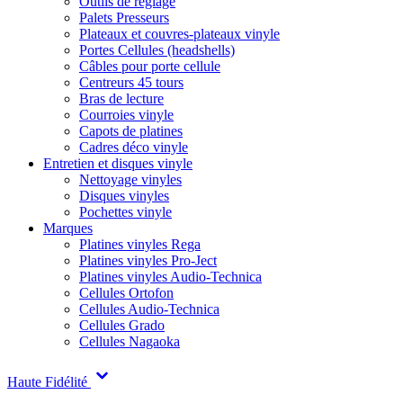
Outils de réglage
Palets Presseurs
Plateaux et couvres-plateaux vinyle
Portes Cellules (headshells)
Câbles pour porte cellule
Centreurs 45 tours
Bras de lecture
Courroies vinyle
Capots de platines
Cadres déco vinyle
Entretien et disques vinyle
Nettoyage vinyles
Disques vinyles
Pochettes vinyle
Marques
Platines vinyles Rega
Platines vinyles Pro-Ject
Platines vinyles Audio-Technica
Cellules Ortofon
Cellules Audio-Technica
Cellules Grado
Cellules Nagaoka
Haute Fidélité