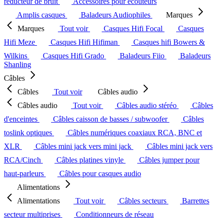
réducteur de bruit
Accessoires pour écouteurs
Amplis casques
Baladeurs Audiophiles
Marques
Marques
Tout voir
Casques Hifi Focal
Casques
Hifi Meze
Casques Hifi Hifiman
Casques hifi Bowers &
Wilkins
Casques Hifi Grado
Baladeurs Fiio
Baladeurs
Shanling
Câbles
Câbles
Tout voir
Câbles audio
Câbles audio
Tout voir
Câbles audio stéréo
Câbles
d'enceintes
Câbles caisson de basses / subwoofer
Câbles
toslink optiques
Câbles numériques coaxiaux RCA, BNC et
XLR
Câbles mini jack vers mini jack
Câbles mini jack vers
RCA/Cinch
Câbles platines vinyle
Câbles jumper pour
haut-parleurs
Câbles pour casques audio
Alimentations
Alimentations
Tout voir
Câbles secteurs
Barrettes
secteur multiprises
Conditionneurs de réseau