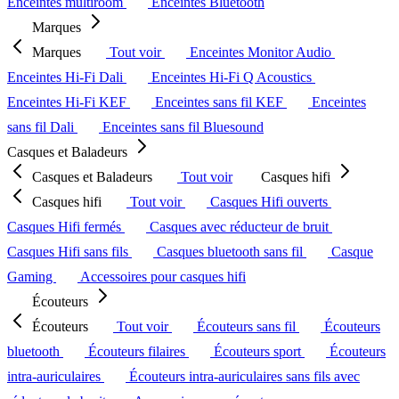
Enceintes multiroom
Enceintes Bluetooth
Marques
Marques
Tout voir
Enceintes Monitor Audio
Enceintes Hi-Fi Dali
Enceintes Hi-Fi Q Acoustics
Enceintes Hi-Fi KEF
Enceintes sans fil KEF
Enceintes
sans fil Dali
Enceintes sans fil Bluesound
Casques et Baladeurs
Casques et Baladeurs
Tout voir
Casques hifi
Casques hifi
Tout voir
Casques Hifi ouverts
Casques Hifi fermés
Casques avec réducteur de bruit
Casques Hifi sans fils
Casques bluetooth sans fil
Casque
Gaming
Accessoires pour casques hifi
Écouteurs
Écouteurs
Tout voir
Écouteurs sans fil
Écouteurs
bluetooth
Écouteurs filaires
Écouteurs sport
Écouteurs
intra-auriculaires
Écouteurs intra-auriculaires sans fils avec