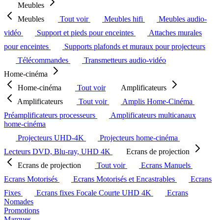
Meubles
Meubles
Tout voir
Meubles hifi
Meubles audio-
vidéo
Support et pieds pour enceintes
Attaches murales
pour enceintes
Supports plafonds et muraux pour projecteurs
Télécommandes
Transmetteurs audio-vidéo
Home-cinéma
Home-cinéma
Tout voir
Amplificateurs
Amplificateurs
Tout voir
Amplis Home-Cinéma
Préamplificateurs processeurs
Amplificateurs multicanaux
home-cinéma
Projecteurs UHD-4K
Projecteurs home-cinéma
Lecteurs DVD, Blu-ray, UHD 4K
Ecrans de projection
Ecrans de projection
Tout voir
Ecrans Manuels
Ecrans Motorisés
Ecrans Motorisés et Encastrables
Ecrans
Fixes
Ecrans fixes Focale Courte UHD 4K
Ecrans
Nomades
Promotions
Marques