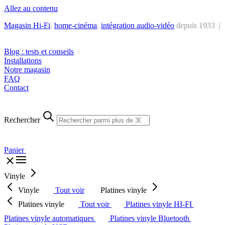
Allez au contenu
Magasin Hi-Fi
,
home-cinéma
,
intégra
tion audio-vidéo
depuis 1933 |
Tél. : +32 2 538 44 51 (mar-sam, 10h-12h30 et 14h-18h30)
Blog : tests et conseils
Installations
Notre magasin
FAQ
Contact
Rechercher
Panier
Vinyle
Vinyle
Tout voir
Platines vinyle
Platines vinyle
Tout voir
Platines vinyle HI-FI
Platines vinyle automatiques
Platines vinyle Bluetooth