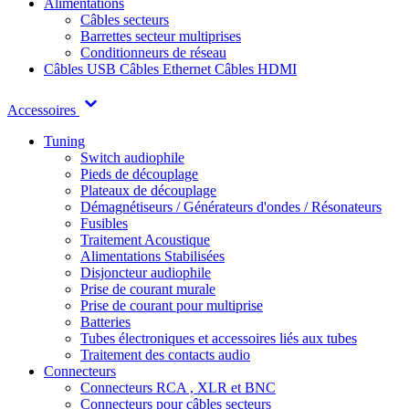
Alimentations
Câbles secteurs
Barrettes secteur multiprises
Conditionneurs de réseau
Câbles USB
Câbles Ethernet
Câbles HDMI
Accessoires
Tuning
Switch audiophile
Pieds de découplage
Plateaux de découplage
Démagnétiseurs / Générateurs d'ondes / Résonateurs
Fusibles
Traitement Acoustique
Alimentations Stabilisées
Disjoncteur audiophile
Prise de courant murale
Prise de courant pour multiprise
Batteries
Tubes électroniques et accessoires liés aux tubes
Traitement des contacts audio
Connecteurs
Connecteurs RCA , XLR et BNC
Connecteurs pour câbles secteurs