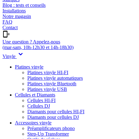
Blog : tests et conseils
Installations
Notre magasin
FAQ
Contact
Une question ? Appelez-nous
(mar-sam, 10h-12h30 et 14h-18h30)
Vinyle
Platines vinyle
Platines vinyle HI-FI
Platines vinyle automatiques
Platines vinyle Bluetooth
Platines vinyle USB
Cellules et Diamants
Cellules HI-FI
Cellules DJ
Diamants pour cellules HI-FI
Diamants pour cellules DJ
Accessoires vinyle
Préamplificateurs phono
Step-Up Transformer