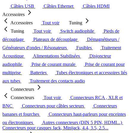
Câbles USB
Câbles Ethernet
Câbles HDMI
Accessoires
Accessoires
Tout voir
Tuning
Tuning
Tout voir
Switch audiophile
Pieds de
découplage
Plateaux de découplage
Démagnétiseurs /
Générateurs d'ondes / Résonateurs
Fusibles
Traitement
Acoustique
Alimentations Stabilisées
Disjoncteur
audiophile
Prise de courant murale
Prise de courant pour
multiprise
Batteries
Tubes électroniques et accessoires liés
aux tubes
Traitement des contacts audio
Connecteurs
Connecteurs
Tout voir
Connecteurs RCA , XLR et
BNC
Connecteurs pour câbles secteurs
Connecteurs
bananes et fourches
Connecteurs haut-parleurs pour enceintes
ou électroniques
Autres connecteurs (DIN 5 PIN, HDMI...)
Connecteurs pour casques Jack, Minijack, 4.4, 3.5, 2.5...