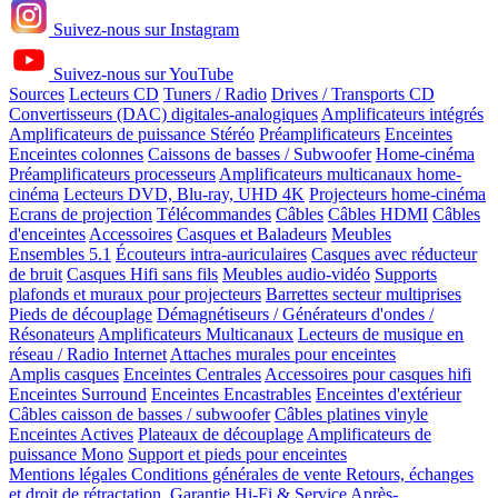
Suivez-nous sur Instagram
Suivez-nous sur YouTube
Sources
Lecteurs CD
Tuners / Radio
Drives / Transports CD
Convertisseurs (DAC) digitales-analogiques
Amplificateurs intégrés
Amplificateurs de puissance Stéréo
Préamplificateurs
Enceintes
Enceintes colonnes
Caissons de basses / Subwoofer
Home-cinéma
Préamplificateurs processeurs
Amplificateurs multicanaux home-
cinéma
Lecteurs DVD, Blu-ray, UHD 4K
Projecteurs home-cinéma
Ecrans de projection
Télécommandes
Câbles
Câbles HDMI
Câbles
d'enceintes
Accessoires
Casques et Baladeurs
Meubles
Ensembles 5.1
Écouteurs intra-auriculaires
Casques avec réducteur
de bruit
Casques Hifi sans fils
Meubles audio-vidéo
Supports
plafonds et muraux pour projecteurs
Barrettes secteur multiprises
Pieds de découplage
Démagnétiseurs / Générateurs d'ondes /
Résonateurs
Amplificateurs Multicanaux
Lecteurs de musique en
réseau / Radio Internet
Attaches murales pour enceintes
Amplis casques
Enceintes Centrales
Accessoires pour casques hifi
Enceintes Surround
Enceintes Encastrables
Enceintes d'extérieur
Câbles caisson de basses / subwoofer
Câbles platines vinyle
Enceintes Actives
Plateaux de découplage
Amplificateurs de
puissance Mono
Support et pieds pour enceintes
Mentions légales
Conditions générales de vente
Retours, échanges
et droit de rétractation
Garantie Hi-Fi & Service Après-