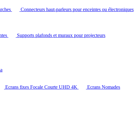
urches
Connecteurs haut-parleurs pour enceintes ou électroniques
intes
Supports plafonds et muraux pour projecteurs
ma
Ecrans fixes Focale Courte UHD 4K
Ecrans Nomades