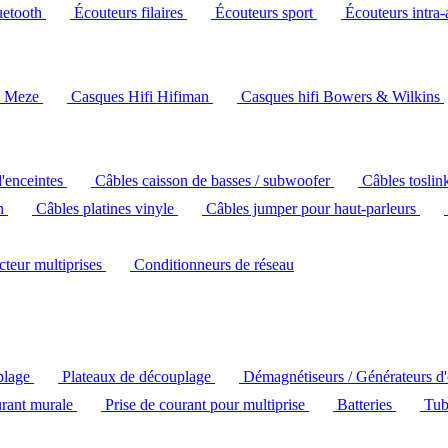
uetooth
Écouteurs filaires
Écouteurs sport
Écouteurs intra-
i Meze
Casques Hifi Hifiman
Casques hifi Bowers & Wilkins
d'enceintes
Câbles caisson de basses / subwoofer
Câbles toslin
ch
Câbles platines vinyle
Câbles jumper pour haut-parleurs
ecteur multiprises
Conditionneurs de réseau
plage
Plateaux de découplage
Démagnétiseurs / Générateurs d
urant murale
Prise de courant pour multiprise
Batteries
Tub