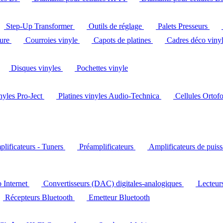
Step-Up Transformer
Outils de réglage
Palets Presseurs
ture
Courroies vinyle
Capots de platines
Cadres déco viny
Disques vinyles
Pochettes vinyle
inyles Pro-Ject
Platines vinyles Audio-Technica
Cellules Ortof
lificateurs - Tuners
Préamplificateurs
Amplificateurs de puis
o Internet
Convertisseurs (DAC) digitales-analogiques
Lecteu
Récepteurs Bluetooth
Emetteur Bluetooth