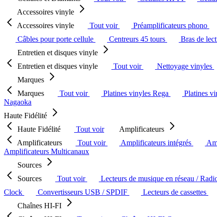
Accessoires vinyle
Accessoires vinyle
Tout voir
Préamplificateurs phono
Câbles pour porte cellule
Centreurs 45 tours
Bras de lec
Entretien et disques vinyle
Entretien et disques vinyle
Tout voir
Nettoyage vinyles
Marques
Marques
Tout voir
Platines vinyles Rega
Platines v
Nagaoka
Haute Fidélité
Haute Fidélité
Tout voir
Amplificateurs
Amplificateurs
Tout voir
Amplificateurs intégrés
Amp
Amplificateurs Multicanaux
Sources
Sources
Tout voir
Lecteurs de musique en réseau / Radi
Clock
Convertisseurs USB / SPDIF
Lecteurs de cassettes
Chaînes HI-FI