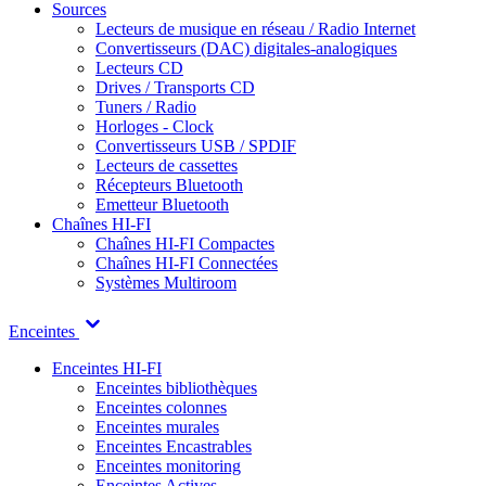
Sources
Lecteurs de musique en réseau / Radio Internet
Convertisseurs (DAC) digitales-analogiques
Lecteurs CD
Drives / Transports CD
Tuners / Radio
Horloges - Clock
Convertisseurs USB / SPDIF
Lecteurs de cassettes
Récepteurs Bluetooth
Emetteur Bluetooth
Chaînes HI-FI
Chaînes HI-FI Compactes
Chaînes HI-FI Connectées
Systèmes Multiroom
Enceintes
Enceintes HI-FI
Enceintes bibliothèques
Enceintes colonnes
Enceintes murales
Enceintes Encastrables
Enceintes monitoring
Enceintes Actives