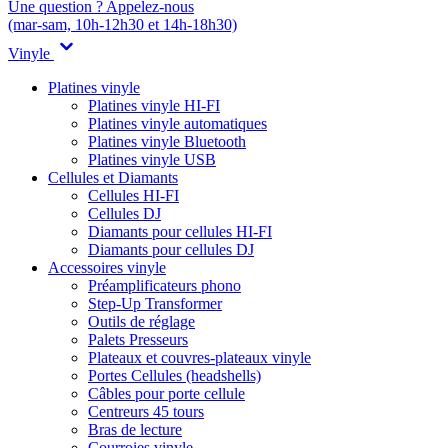
Une question ? Appelez-nous
(mar-sam, 10h-12h30 et 14h-18h30)
Vinyle
Platines vinyle
Platines vinyle HI-FI
Platines vinyle automatiques
Platines vinyle Bluetooth
Platines vinyle USB
Cellules et Diamants
Cellules HI-FI
Cellules DJ
Diamants pour cellules HI-FI
Diamants pour cellules DJ
Accessoires vinyle
Préamplificateurs phono
Step-Up Transformer
Outils de réglage
Palets Presseurs
Plateaux et couvres-plateaux vinyle
Portes Cellules (headshells)
Câbles pour porte cellule
Centreurs 45 tours
Bras de lecture
Courroies vinyle