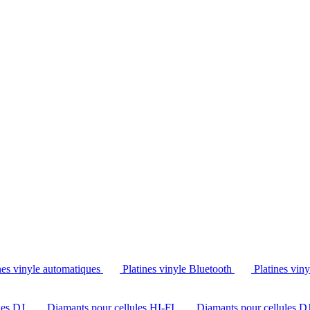
Tél. : +32 2 538 44 51 (mar-sam, 10h-12h30 et 14h-18h30)
nes vinyle automatiques
Platines vinyle Bluetooth
Platines vin
les DJ
Diamants pour cellules HI-FI
Diamants pour cellules D