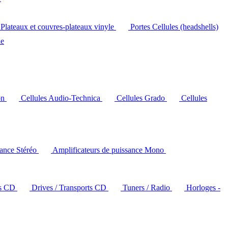
Plateaux et couvres-plateaux vinyle
Portes Cellules (headshells)
le
on
Cellules Audio-Technica
Cellules Grado
Cellules
sance Stéréo
Amplificateurs de puissance Mono
rs CD
Drives / Transports CD
Tuners / Radio
Horloges -