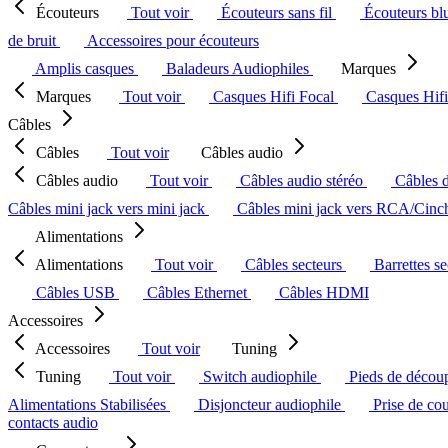
Écouteurs
Tout voir
Écouteurs sans fil
Écouteurs bl
de bruit
Accessoires pour écouteurs
Amplis casques
Baladeurs Audiophiles
Marques
Marques
Tout voir
Casques Hifi Focal
Casques Hif
Câbles
Câbles
Tout voir
Câbles audio
Câbles audio
Tout voir
Câbles audio stéréo
Câbles 
Câbles mini jack vers mini jack
Câbles mini jack vers RCA/Cin
Alimentations
Alimentations
Tout voir
Câbles secteurs
Barrettes s
Câbles USB
Câbles Ethernet
Câbles HDMI
Accessoires
Accessoires
Tout voir
Tuning
Tuning
Tout voir
Switch audiophile
Pieds de décou
Alimentations Stabilisées
Disjoncteur audiophile
Prise de co
contacts audio