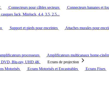
C
Connecteurs pour câbles secteurs
Connecteurs bananes et fo
casques Jack, Minijack, 4.4, 3.5, 2.5...
éo
Support et pieds pour enceintes
Attaches murales pour ence
amplificateurs processeurs
Amplificateurs multicanaux home-ciné
s DVD, Blu-ray, UHD 4K
Ecrans de projection
ans Motorisés
Ecrans Motorisés et Encastrables
Ecrans Fixes