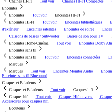
Chaînes HI-FI
Tout voir
Chaînes HI-FI Compactes
Enceintes
Enceintes
Tout voir
Enceintes HI-FI
Enceintes HI-FI
Tout voir
Enceintes bibliothèques
E
d'extérieur
Enceintes satellites
Enceintes de soirée
Encein
Caissons de basses / Subwoofer
Barres de son pour TV
Enceintes Home-Cinéma
Tout voir
Enceintes Dolby At
Enceintes sans fil
Enceintes sans fil
Tout voir
Enceintes connectées
En
Marques
Marques
Tout voir
Enceintes Monitor Audio
Encein
Enceintes sans fil Bluesound
Casques et Baladeurs
Casques et Baladeurs
Tout voir
Casques hifi
Casques hifi
Tout voir
Casques Hifi ouverts
Casque
Accessoires pour casques hifi
Écouteurs