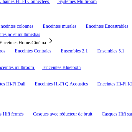
Chaînes HI-FI Connectées
Systèmes Multiroom
nceintes colonnes
Enceintes murales
Enceintes Encastrables
tes pc et multimedias
Enceintes Home-Cinéma
mos
Enceintes Centrales
Ensembles 2.1
Ensembles 5.1
ceintes multiroom
Enceintes Bluetooth
tes Hi-Fi Dali
Enceintes Hi-Fi Q Acoustics
Enceintes Hi-Fi 
s Hifi fermés
Casques avec réducteur de bruit
Casques Hifi san