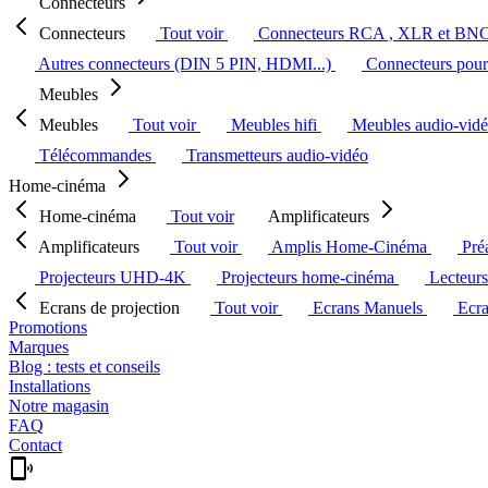
Connecteurs
Connecteurs
Tout voir
Connecteurs RCA , XLR et BN
Autres connecteurs (DIN 5 PIN, HDMI...)
Connecteurs pour 
Meubles
Meubles
Tout voir
Meubles hifi
Meubles audio-vid
Télécommandes
Transmetteurs audio-vidéo
Home-cinéma
Home-cinéma
Tout voir
Amplificateurs
Amplificateurs
Tout voir
Amplis Home-Cinéma
Pré
Projecteurs UHD-4K
Projecteurs home-cinéma
Lecteur
Ecrans de projection
Tout voir
Ecrans Manuels
Ecr
Promotions
Marques
Blog : tests et conseils
Installations
Notre magasin
FAQ
Contact