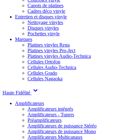
Capots de platines
Cadres déco vinyle
Entretien et disques vinyle
Nettoyage vinyles
Disques vinyles
Pochettes vinyle
Marques
Platines vinyles Rega
Platines vinyles Pro-Ject
Platines vinyles Audio-Technica
Cellules Ortofon
Cellules Audio-Technica
Cellules Grado
Cellules Nagaoka
Haute Fidélité
Amplificateurs
Amplificateurs intégrés
Amplificateurs - Tuners
Préamplificateurs
Amplificateurs de puissance Stéréo
Amplificateurs de puissance Mono
Amplificateurs Multicanaux