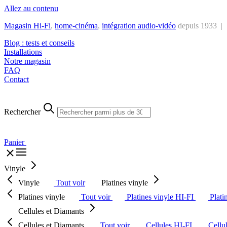
Allez au contenu
Magasin Hi-Fi
,
home-cinéma
,
intégra
tion audio-vidéo
depuis 1933 |
Blog : tests et conseils
Installations
Notre magasin
FAQ
Contact
Rechercher
Panier
Vinyle
Vinyle
Tout voir
Platines vinyle
Platines vinyle
Tout voir
Platines vinyle HI-FI
Plati
Cellules et Diamants
Cellules et Diamants
Tout voir
Cellules HI-FI
Cellu