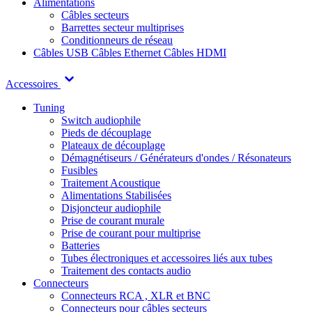
Alimentations
Câbles secteurs
Barrettes secteur multiprises
Conditionneurs de réseau
Câbles USB
Câbles Ethernet
Câbles HDMI
Accessoires
Tuning
Switch audiophile
Pieds de découplage
Plateaux de découplage
Démagnétiseurs / Générateurs d'ondes / Résonateurs
Fusibles
Traitement Acoustique
Alimentations Stabilisées
Disjoncteur audiophile
Prise de courant murale
Prise de courant pour multiprise
Batteries
Tubes électroniques et accessoires liés aux tubes
Traitement des contacts audio
Connecteurs
Connecteurs RCA , XLR et BNC
Connecteurs pour câbles secteurs