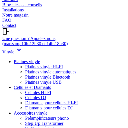
Blog : tests et conseils
Installations
Notre magasin
FAQ
Contact
Une question ? Appelez-nous
(mar-sam, 10h-12h30 et 14h-18h30)
Vinyle
Platines vinyle
Platines vinyle HI-FI
Platines vinyle automatiques
Platines vinyle Bluetooth
Platines vinyle USB
Cellules et Diamants
Cellules HI-FI
Cellules DJ
Diamants pour cellules HI-FI
Diamants pour cellules DJ
Accessoires vinyle
Préamplificateurs phono
Step-Up Transformer