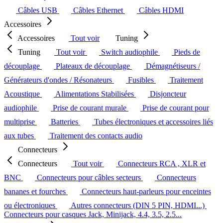
Câbles USB
Câbles Ethernet
Câbles HDMI
Accessoires
Accessoires
Tout voir
Tuning
Tuning
Tout voir
Switch audiophile
Pieds de
découplage
Plateaux de découplage
Démagnétiseurs /
Générateurs d'ondes / Résonateurs
Fusibles
Traitement
Acoustique
Alimentations Stabilisées
Disjoncteur
audiophile
Prise de courant murale
Prise de courant pour
multiprise
Batteries
Tubes électroniques et accessoires liés
aux tubes
Traitement des contacts audio
Connecteurs
Connecteurs
Tout voir
Connecteurs RCA , XLR et
BNC
Connecteurs pour câbles secteurs
Connecteurs
bananes et fourches
Connecteurs haut-parleurs pour enceintes
ou électroniques
Autres connecteurs (DIN 5 PIN, HDMI...)
Connecteurs pour casques Jack, Minijack, 4.4, 3.5, 2.5...