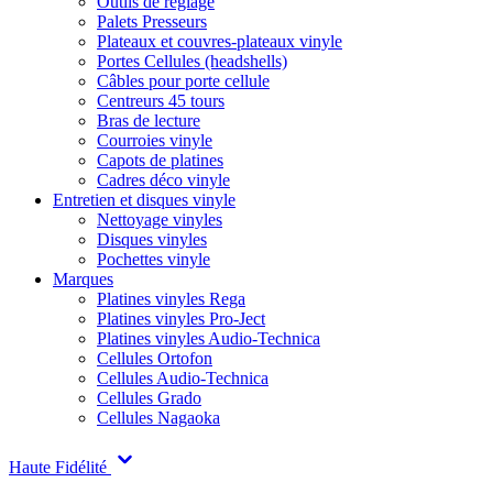
Outils de réglage
Palets Presseurs
Plateaux et couvres-plateaux vinyle
Portes Cellules (headshells)
Câbles pour porte cellule
Centreurs 45 tours
Bras de lecture
Courroies vinyle
Capots de platines
Cadres déco vinyle
Entretien et disques vinyle
Nettoyage vinyles
Disques vinyles
Pochettes vinyle
Marques
Platines vinyles Rega
Platines vinyles Pro-Ject
Platines vinyles Audio-Technica
Cellules Ortofon
Cellules Audio-Technica
Cellules Grado
Cellules Nagaoka
Haute Fidélité