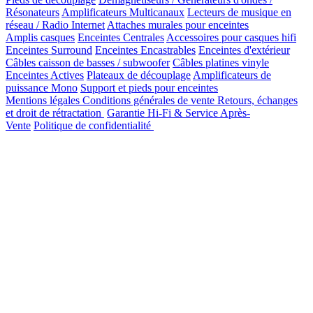
Résonateurs
Amplificateurs Multicanaux
Lecteurs de musique en
réseau / Radio Internet
Attaches murales pour enceintes
Amplis casques
Enceintes Centrales
Accessoires pour casques hifi
Enceintes Surround
Enceintes Encastrables
Enceintes d'extérieur
Câbles caisson de basses / subwoofer
Câbles platines vinyle
Enceintes Actives
Plateaux de découplage
Amplificateurs de
puissance Mono
Support et pieds pour enceintes
Mentions légales
Conditions générales de vente
Retours, échanges
et droit de rétractation
Garantie Hi-Fi & Service Après-
Vente
Politique de confidentialité