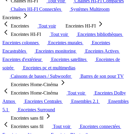
Chaînes HI-FI
Tout voir
Chaînes HI-FI Compactes
Chaînes HI-FI Connectées
Systèmes Multiroom
Enceintes
Enceintes
Tout voir
Enceintes HI-FI
Enceintes HI-FI
Tout voir
Enceintes bibliothèques
Enceintes colonnes
Enceintes murales
Enceintes
Encastrables
Enceintes monitoring
Enceintes Actives
Enceintes d'extérieur
Enceintes satellites
Enceintes de
soirée
Enceintes pc et multimedias
Caissons de basses / Subwoofer
Barres de son pour TV
Enceintes Home-Cinéma
Enceintes Home-Cinéma
Tout voir
Enceintes Dolby
Atmos
Enceintes Centrales
Ensembles 2.1
Ensembles
5.1
Enceintes Surround
Enceintes sans fil
Enceintes sans fil
Tout voir
Enceintes connectées