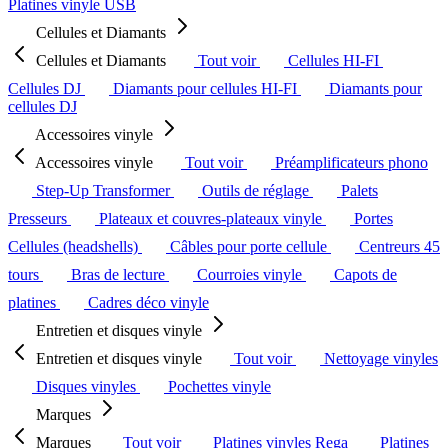
Platines vinyle USB
Cellules et Diamants
Cellules et Diamants
Tout voir
Cellules HI-FI
Cellules DJ
Diamants pour cellules HI-FI
Diamants pour
cellules DJ
Accessoires vinyle
Accessoires vinyle
Tout voir
Préamplificateurs phono
Step-Up Transformer
Outils de réglage
Palets
Presseurs
Plateaux et couvres-plateaux vinyle
Portes
Cellules (headshells)
Câbles pour porte cellule
Centreurs 45
tours
Bras de lecture
Courroies vinyle
Capots de
platines
Cadres déco vinyle
Entretien et disques vinyle
Entretien et disques vinyle
Tout voir
Nettoyage vinyles
Disques vinyles
Pochettes vinyle
Marques
Marques
Tout voir
Platines vinyles Rega
Platines