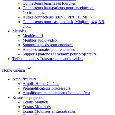
Connecteurs bananes et fourches
Connecteurs haut-parleurs pour enceintes ou
électroniques
Autres connecteurs (DIN 5 PIN, HDMI...)
Connecteurs pour casques Jack, Minijack, 4.4, 3.5,
2.5...
Meubles
Meubles hifi
Meubles audio-vidéo
Support et pieds pour enceintes
Attaches murales pour enceintes
Supports plafonds et muraux pour projecteurs
Télécommandes
Transmetteurs audio-vidéo
Home-cinéma
Amplificateurs
Amplis Home-Cinéma
Préamplificateurs processeurs
Amplificateurs multicanaux home-cinéma
Ecrans de projection
Ecrans Manuels
Ecrans Motorisés
Ecrans Motorisés et Encastrables