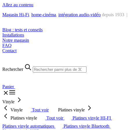
Allez au contenu
Magasin Hi-Fi
,
home-cinéma
,
intégra
tion audio-vidéo
depuis 1933 |
Tél. : +32 2 538 44 51 (mar-sam, 10h-12h30 et 14h-18h30)
Blog : tests et conseils
Installations
Notre magasin
FAQ
Contact
Rechercher
Panier
Vinyle
Vinyle
Tout voir
Platines vinyle
Platines vinyle
Tout voir
Platines vinyle HI-FI
Platines vinyle automatiques
Platines vinyle Bluetooth