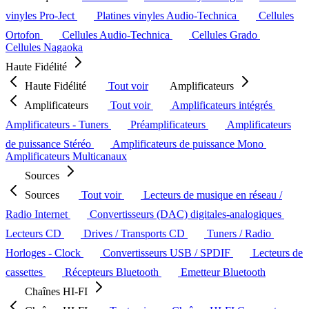
vinyles Pro-Ject
Platines vinyles Audio-Technica
Cellules
Ortofon
Cellules Audio-Technica
Cellules Grado
Cellules Nagaoka
Haute Fidélité
Haute Fidélité
Tout voir
Amplificateurs
Amplificateurs
Tout voir
Amplificateurs intégrés
Amplificateurs - Tuners
Préamplificateurs
Amplificateurs
de puissance Stéréo
Amplificateurs de puissance Mono
Amplificateurs Multicanaux
Sources
Sources
Tout voir
Lecteurs de musique en réseau /
Radio Internet
Convertisseurs (DAC) digitales-analogiques
Lecteurs CD
Drives / Transports CD
Tuners / Radio
Horloges - Clock
Convertisseurs USB / SPDIF
Lecteurs de
cassettes
Récepteurs Bluetooth
Emetteur Bluetooth
Chaînes HI-FI