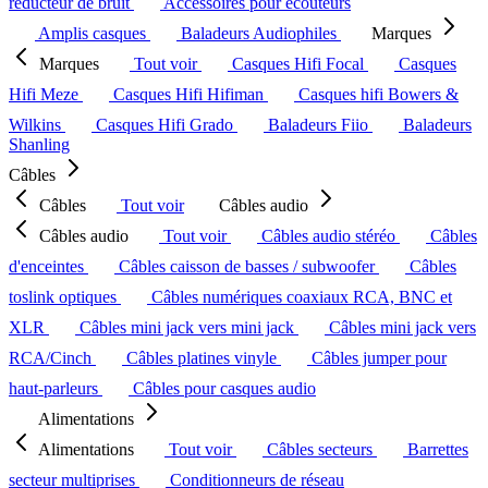
réducteur de bruit
Accessoires pour écouteurs
Amplis casques
Baladeurs Audiophiles
Marques
Marques
Tout voir
Casques Hifi Focal
Casques
Hifi Meze
Casques Hifi Hifiman
Casques hifi Bowers &
Wilkins
Casques Hifi Grado
Baladeurs Fiio
Baladeurs
Shanling
Câbles
Câbles
Tout voir
Câbles audio
Câbles audio
Tout voir
Câbles audio stéréo
Câbles
d'enceintes
Câbles caisson de basses / subwoofer
Câbles
toslink optiques
Câbles numériques coaxiaux RCA, BNC et
XLR
Câbles mini jack vers mini jack
Câbles mini jack vers
RCA/Cinch
Câbles platines vinyle
Câbles jumper pour
haut-parleurs
Câbles pour casques audio
Alimentations
Alimentations
Tout voir
Câbles secteurs
Barrettes
secteur multiprises
Conditionneurs de réseau