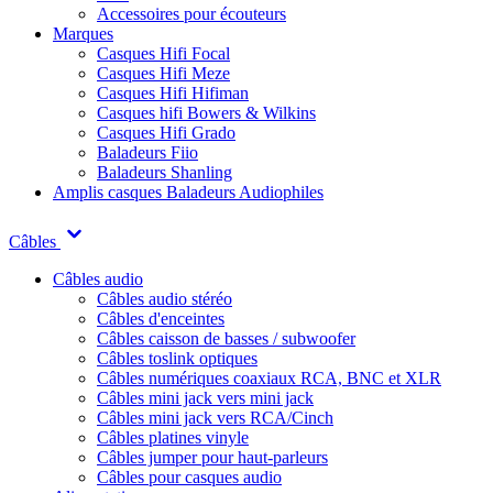
Accessoires pour écouteurs
Marques
Casques Hifi Focal
Casques Hifi Meze
Casques Hifi Hifiman
Casques hifi Bowers & Wilkins
Casques Hifi Grado
Baladeurs Fiio
Baladeurs Shanling
Amplis casques
Baladeurs Audiophiles
Câbles
Câbles audio
Câbles audio stéréo
Câbles d'enceintes
Câbles caisson de basses / subwoofer
Câbles toslink optiques
Câbles numériques coaxiaux RCA, BNC et XLR
Câbles mini jack vers mini jack
Câbles mini jack vers RCA/Cinch
Câbles platines vinyle
Câbles jumper pour haut-parleurs
Câbles pour casques audio