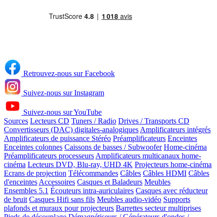
Retrouvez-nous sur Facebook
Suivez-nous sur Instagram
Suivez-nous sur YouTube
Sources
Lecteurs CD
Tuners / Radio
Drives / Transports CD
Convertisseurs (DAC) digitales-analogiques
Amplificateurs intégrés
Amplificateurs de puissance Stéréo
Préamplificateurs
Enceintes
Enceintes colonnes
Caissons de basses / Subwoofer
Home-cinéma
Préamplificateurs processeurs
Amplificateurs multicanaux home-
cinéma
Lecteurs DVD, Blu-ray, UHD 4K
Projecteurs home-cinéma
Ecrans de projection
Télécommandes
Câbles
Câbles HDMI
Câbles
d'enceintes
Accessoires
Casques et Baladeurs
Meubles
Ensembles 5.1
Écouteurs intra-auriculaires
Casques avec réducteur
de bruit
Casques Hifi sans fils
Meubles audio-vidéo
Supports
plafonds et muraux pour projecteurs
Barrettes secteur multiprises
Pieds de découplage
Démagnétiseurs / Générateurs d'ondes /