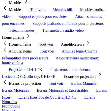
Meubles
Meubles
Tout voir
Meubles hifi
Meubles audio-
vidéo
Support et pieds pour enceintes
Attaches murales
pour enceintes
Supports plafonds et muraux pour projecteurs
Télécommandes
Transmetteurs audio-vidéo
Home-cinéma
Home-cinéma
Tout voir
Amplificateurs
Amplificateurs
Tout voir
Amplis Home-Cinéma
Préamplificateurs processeurs
Amplificateurs multicanaux
home-cinéma
Projecteurs UHD-4K
Projecteurs home-cinéma
Lecteurs DVD, Blu-ray, UHD 4K
Ecrans de projection
Ecrans de projection
Tout voir
Ecrans Manuels
Ecrans Motorisés
Ecrans Motorisés et Encastrables
Ecrans
Fixes
Ecrans fixes Focale Courte UHD 4K
Ecrans
Nomades
Promotions
Marques