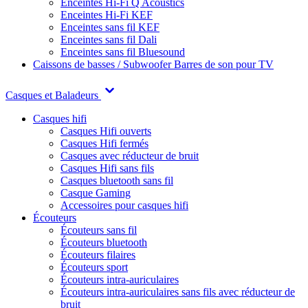
Enceintes Hi-Fi Q Acoustics
Enceintes Hi-Fi KEF
Enceintes sans fil KEF
Enceintes sans fil Dali
Enceintes sans fil Bluesound
Caissons de basses / Subwoofer
Barres de son pour TV
Casques et Baladeurs
Casques hifi
Casques Hifi ouverts
Casques Hifi fermés
Casques avec réducteur de bruit
Casques Hifi sans fils
Casques bluetooth sans fil
Casque Gaming
Accessoires pour casques hifi
Écouteurs
Écouteurs sans fil
Écouteurs bluetooth
Écouteurs filaires
Écouteurs sport
Écouteurs intra-auriculaires
Écouteurs intra-auriculaires sans fils avec réducteur de
bruit