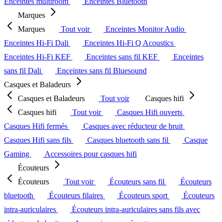
Enceintes multiroom
Enceintes Bluetooth
Marques
Marques
Tout voir
Enceintes Monitor Audio
Enceintes Hi-Fi Dali
Enceintes Hi-Fi Q Acoustics
Enceintes Hi-Fi KEF
Enceintes sans fil KEF
Enceintes
sans fil Dali
Enceintes sans fil Bluesound
Casques et Baladeurs
Casques et Baladeurs
Tout voir
Casques hifi
Casques hifi
Tout voir
Casques Hifi ouverts
Casques Hifi fermés
Casques avec réducteur de bruit
Casques Hifi sans fils
Casques bluetooth sans fil
Casque
Gaming
Accessoires pour casques hifi
Écouteurs
Écouteurs
Tout voir
Écouteurs sans fil
Écouteurs
bluetooth
Écouteurs filaires
Écouteurs sport
Écouteurs
intra-auriculaires
Écouteurs intra-auriculaires sans fils avec