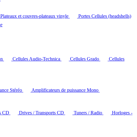
Plateaux et couvres-plateaux vinyle
Portes Cellules (headshells)
le
on
Cellules Audio-Technica
Cellules Grado
Cellules
sance Stéréo
Amplificateurs de puissance Mono
rs CD
Drives / Transports CD
Tuners / Radio
Horloges -