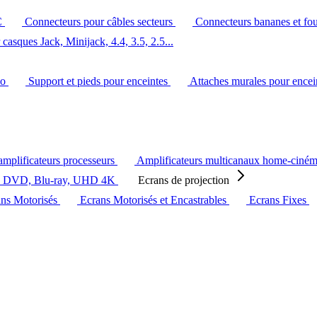
C
Connecteurs pour câbles secteurs
Connecteurs bananes et fo
casques Jack, Minijack, 4.4, 3.5, 2.5...
éo
Support et pieds pour enceintes
Attaches murales pour ence
amplificateurs processeurs
Amplificateurs multicanaux home-ciné
s DVD, Blu-ray, UHD 4K
Ecrans de projection
ans Motorisés
Ecrans Motorisés et Encastrables
Ecrans Fixes