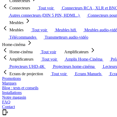
Connecteurs
Connecteurs
Tout voir
Connecteurs RCA , XLR et BN
Autres connecteurs (DIN 5 PIN, HDMI...)
Connecteurs pour 
Meubles
Meubles
Tout voir
Meubles hifi
Meubles audio-vid
Télécommandes
Transmetteurs audio-vidéo
Home-cinéma
Home-cinéma
Tout voir
Amplificateurs
Amplificateurs
Tout voir
Amplis Home-Cinéma
Pré
Projecteurs UHD-4K
Projecteurs home-cinéma
Lecteur
Ecrans de projection
Tout voir
Ecrans Manuels
Ecr
Promotions
Marques
Blog : tests et conseils
Installations
Notre magasin
FAQ
Contact