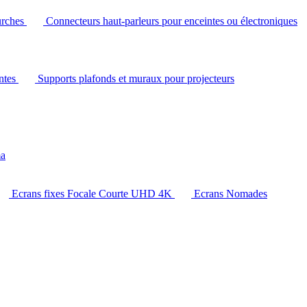
urches
Connecteurs haut-parleurs pour enceintes ou électroniques
intes
Supports plafonds et muraux pour projecteurs
ma
Ecrans fixes Focale Courte UHD 4K
Ecrans Nomades