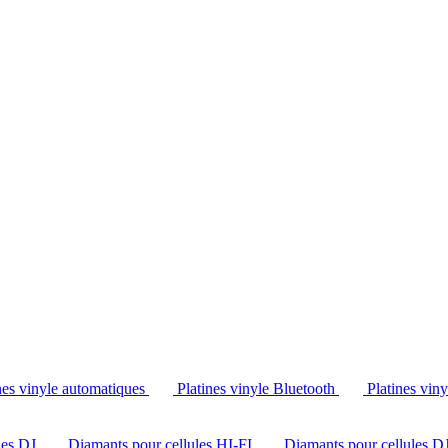
Tél. : +32 2 538 44 51 (mar-sam, 10h-12h30 et 14h-18h30)
nes vinyle automatiques
Platines vinyle Bluetooth
Platines vin
les DJ
Diamants pour cellules HI-FI
Diamants pour cellules D