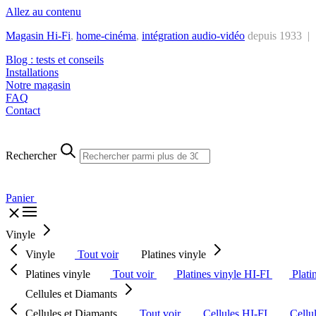
Allez au contenu
Magasin Hi-Fi
,
home-cinéma
,
intégra
tion audio-vidéo
depuis 1933 |
Blog : tests et conseils
Installations
Notre magasin
FAQ
Contact
Rechercher
Panier
Vinyle
Vinyle
Tout voir
Platines vinyle
Platines vinyle
Tout voir
Platines vinyle HI-FI
Plati
Cellules et Diamants
Cellules et Diamants
Tout voir
Cellules HI-FI
Cellu