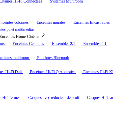
Chaînes HI-FI Connectées
Systèmes Multiroom
nceintes colonnes
Enceintes murales
Enceintes Encastrables
tes pc et multimedias
Enceintes Home-Cinéma
mos
Enceintes Centrales
Ensembles 2.1
Ensembles 5.1
ceintes multiroom
Enceintes Bluetooth
tes Hi-Fi Dali
Enceintes Hi-Fi Q Acoustics
Enceintes Hi-Fi 
s Hifi fermés
Casques avec réducteur de bruit
Casques Hifi san