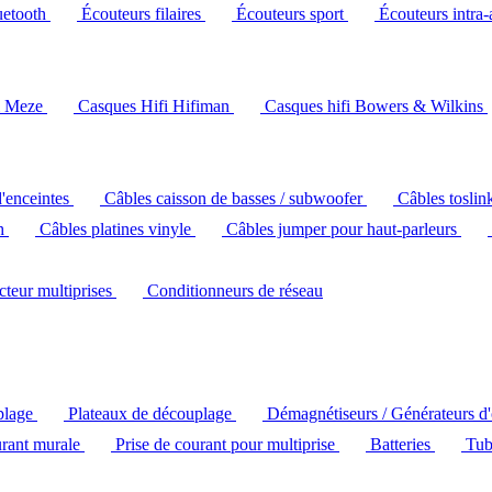
uetooth
Écouteurs filaires
Écouteurs sport
Écouteurs intra-
i Meze
Casques Hifi Hifiman
Casques hifi Bowers & Wilkins
d'enceintes
Câbles caisson de basses / subwoofer
Câbles toslin
ch
Câbles platines vinyle
Câbles jumper pour haut-parleurs
ecteur multiprises
Conditionneurs de réseau
plage
Plateaux de découplage
Démagnétiseurs / Générateurs d
urant murale
Prise de courant pour multiprise
Batteries
Tub