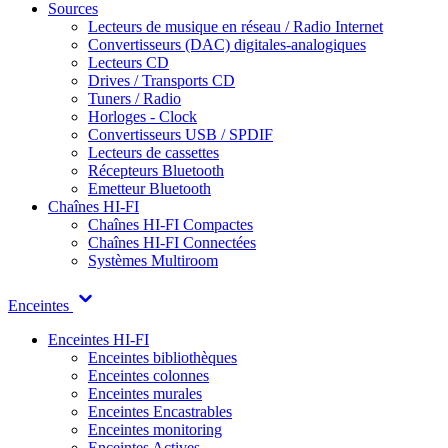
Sources
Lecteurs de musique en réseau / Radio Internet
Convertisseurs (DAC) digitales-analogiques
Lecteurs CD
Drives / Transports CD
Tuners / Radio
Horloges - Clock
Convertisseurs USB / SPDIF
Lecteurs de cassettes
Récepteurs Bluetooth
Emetteur Bluetooth
Chaînes HI-FI
Chaînes HI-FI Compactes
Chaînes HI-FI Connectées
Systèmes Multiroom
Enceintes
Enceintes HI-FI
Enceintes bibliothèques
Enceintes colonnes
Enceintes murales
Enceintes Encastrables
Enceintes monitoring
Enceintes Actives