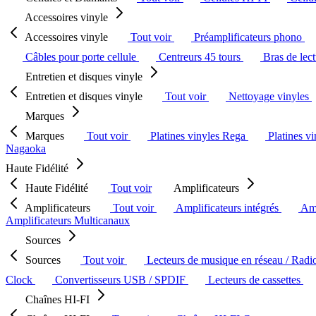
Accessoires vinyle
Accessoires vinyle
Tout voir
Préamplificateurs phono
Câbles pour porte cellule
Centreurs 45 tours
Bras de lec
Entretien et disques vinyle
Entretien et disques vinyle
Tout voir
Nettoyage vinyles
Marques
Marques
Tout voir
Platines vinyles Rega
Platines v
Nagaoka
Haute Fidélité
Haute Fidélité
Tout voir
Amplificateurs
Amplificateurs
Tout voir
Amplificateurs intégrés
Amp
Amplificateurs Multicanaux
Sources
Sources
Tout voir
Lecteurs de musique en réseau / Radi
Clock
Convertisseurs USB / SPDIF
Lecteurs de cassettes
Chaînes HI-FI