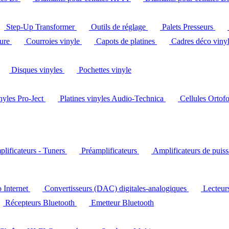
Step-Up Transformer
Outils de réglage
Palets Presseurs
ture
Courroies vinyle
Capots de platines
Cadres déco viny
Disques vinyles
Pochettes vinyle
inyles Pro-Ject
Platines vinyles Audio-Technica
Cellules Ortof
lificateurs - Tuners
Préamplificateurs
Amplificateurs de puis
o Internet
Convertisseurs (DAC) digitales-analogiques
Lecteu
Récepteurs Bluetooth
Emetteur Bluetooth