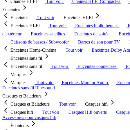
Chaînes HI-FI
Tout voir
Chaînes HI-FI Compactes
Enceintes
Enceintes
Tout voir
Enceintes HI-FI
Enceintes HI-FI
Tout voir
Enceintes bibliothèques
E
d'extérieur
Enceintes satellites
Enceintes de soirée
Encein
Caissons de basses / Subwoofer
Barres de son pour TV
Enceintes Home-Cinéma
Tout voir
Enceintes Dolby At
Enceintes sans fil
Enceintes sans fil
Tout voir
Enceintes connectées
En
Marques
Marques
Tout voir
Enceintes Monitor Audio
Encein
Enceintes sans fil Bluesound
Casques et Baladeurs
Casques et Baladeurs
Tout voir
Casques hifi
Casques hifi
Tout voir
Casques Hifi ouverts
Casque
Accessoires pour casques hifi
Écouteurs