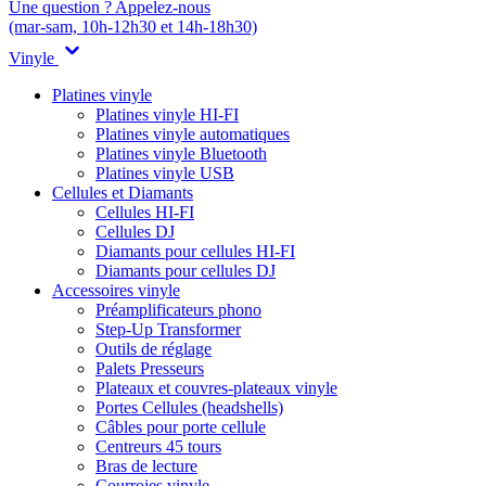
Une question ? Appelez-nous
(mar-sam, 10h-12h30 et 14h-18h30)
Vinyle
Platines vinyle
Platines vinyle HI-FI
Platines vinyle automatiques
Platines vinyle Bluetooth
Platines vinyle USB
Cellules et Diamants
Cellules HI-FI
Cellules DJ
Diamants pour cellules HI-FI
Diamants pour cellules DJ
Accessoires vinyle
Préamplificateurs phono
Step-Up Transformer
Outils de réglage
Palets Presseurs
Plateaux et couvres-plateaux vinyle
Portes Cellules (headshells)
Câbles pour porte cellule
Centreurs 45 tours
Bras de lecture
Courroies vinyle