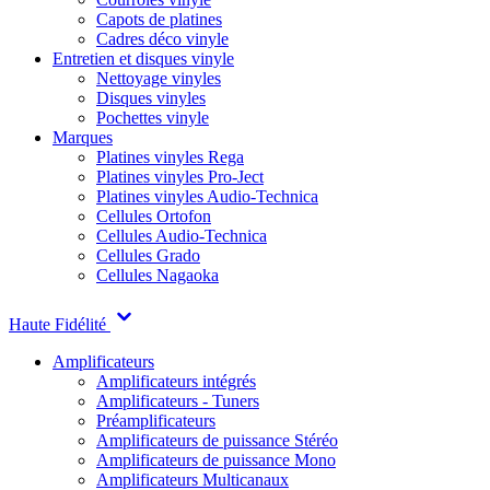
Capots de platines
Cadres déco vinyle
Entretien et disques vinyle
Nettoyage vinyles
Disques vinyles
Pochettes vinyle
Marques
Platines vinyles Rega
Platines vinyles Pro-Ject
Platines vinyles Audio-Technica
Cellules Ortofon
Cellules Audio-Technica
Cellules Grado
Cellules Nagaoka
Haute Fidélité
Amplificateurs
Amplificateurs intégrés
Amplificateurs - Tuners
Préamplificateurs
Amplificateurs de puissance Stéréo
Amplificateurs de puissance Mono
Amplificateurs Multicanaux