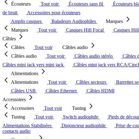
Écouteurs
Tout voir
Écouteurs sans fil
Écouteurs bl
de bruit
Accessoires pour écouteurs
Amplis casques
Baladeurs Audiophiles
Marques
Marques
Tout voir
Casques Hifi Focal
Casques Hif
Câbles
Câbles
Tout voir
Câbles audio
Câbles audio
Tout voir
Câbles audio stéréo
Câbles 
Câbles mini jack vers mini jack
Câbles mini jack vers RCA/Cin
Alimentations
Alimentations
Tout voir
Câbles secteurs
Barrettes s
Câbles USB
Câbles Ethernet
Câbles HDMI
Accessoires
Accessoires
Tout voir
Tuning
Tuning
Tout voir
Switch audiophile
Pieds de décou
Alimentations Stabilisées
Disjoncteur audiophile
Prise de co
contacts audio