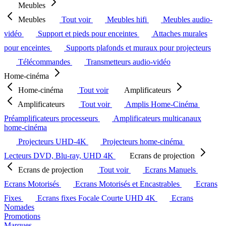
Meubles
Meubles
Tout voir
Meubles hifi
Meubles audio-
vidéo
Support et pieds pour enceintes
Attaches murales
pour enceintes
Supports plafonds et muraux pour projecteurs
Télécommandes
Transmetteurs audio-vidéo
Home-cinéma
Home-cinéma
Tout voir
Amplificateurs
Amplificateurs
Tout voir
Amplis Home-Cinéma
Préamplificateurs processeurs
Amplificateurs multicanaux
home-cinéma
Projecteurs UHD-4K
Projecteurs home-cinéma
Lecteurs DVD, Blu-ray, UHD 4K
Ecrans de projection
Ecrans de projection
Tout voir
Ecrans Manuels
Ecrans Motorisés
Ecrans Motorisés et Encastrables
Ecrans
Fixes
Ecrans fixes Focale Courte UHD 4K
Ecrans
Nomades
Promotions
Marques