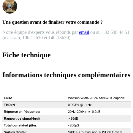
Une question avant de finaliser votre commande ?
Notre équipe d'experts vous réponds par
email
ou au +32 538 44 51
(mar-sam, 10h-12h30 et 14h-18h30)
Fiche technique
Informations techniques complémentaires
CNA:
Wolfson WM8728 24-bit/96kHz capable
THD+N
0.003% @ 1kHz
Réponse en fréquence:
20Hz-20kHz +/- 0.2dB
Rapport de signal-bruit:
> 95dB
Total correlated jitter:
<200pS
Sorties digital:
S/PDIF Co-axial and TOSLink Optical