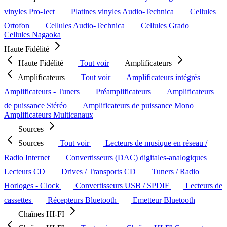
vinyles Pro-Ject
Platines vinyles Audio-Technica
Cellules
Ortofon
Cellules Audio-Technica
Cellules Grado
Cellules Nagaoka
Haute Fidélité
Haute Fidélité
Tout voir
Amplificateurs
Amplificateurs
Tout voir
Amplificateurs intégrés
Amplificateurs - Tuners
Préamplificateurs
Amplificateurs
de puissance Stéréo
Amplificateurs de puissance Mono
Amplificateurs Multicanaux
Sources
Sources
Tout voir
Lecteurs de musique en réseau /
Radio Internet
Convertisseurs (DAC) digitales-analogiques
Lecteurs CD
Drives / Transports CD
Tuners / Radio
Horloges - Clock
Convertisseurs USB / SPDIF
Lecteurs de
cassettes
Récepteurs Bluetooth
Emetteur Bluetooth
Chaînes HI-FI