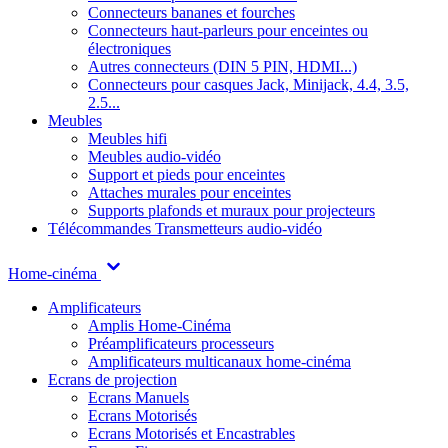
Connecteurs bananes et fourches
Connecteurs haut-parleurs pour enceintes ou
électroniques
Autres connecteurs (DIN 5 PIN, HDMI...)
Connecteurs pour casques Jack, Minijack, 4.4, 3.5,
2.5...
Meubles
Meubles hifi
Meubles audio-vidéo
Support et pieds pour enceintes
Attaches murales pour enceintes
Supports plafonds et muraux pour projecteurs
Télécommandes
Transmetteurs audio-vidéo
Home-cinéma
Amplificateurs
Amplis Home-Cinéma
Préamplificateurs processeurs
Amplificateurs multicanaux home-cinéma
Ecrans de projection
Ecrans Manuels
Ecrans Motorisés
Ecrans Motorisés et Encastrables