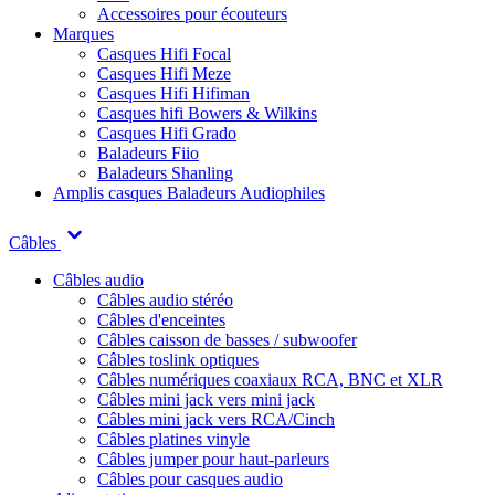
Accessoires pour écouteurs
Marques
Casques Hifi Focal
Casques Hifi Meze
Casques Hifi Hifiman
Casques hifi Bowers & Wilkins
Casques Hifi Grado
Baladeurs Fiio
Baladeurs Shanling
Amplis casques
Baladeurs Audiophiles
Câbles
Câbles audio
Câbles audio stéréo
Câbles d'enceintes
Câbles caisson de basses / subwoofer
Câbles toslink optiques
Câbles numériques coaxiaux RCA, BNC et XLR
Câbles mini jack vers mini jack
Câbles mini jack vers RCA/Cinch
Câbles platines vinyle
Câbles jumper pour haut-parleurs
Câbles pour casques audio