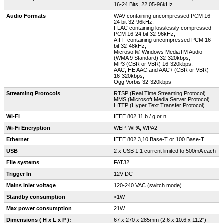
16-24 Bits, 22.05-96kHz
Audio Formats
WAV containing uncompressed PCM 16-
24 bit 32-96kHz,
FLAC containing losslessly compressed
PCM 16-24 bit 32-96kHz,
AIFF containing uncompressed PCM 16
bit 32-48kHz,
Microsoft® Windows MediaTM Audio
(WMA 9 Standard) 32-320kbps,
MP3 (CBR or VBR) 16-320kbps,
AAC, HE AAC and AAC+ (CBR or VBR)
16-320kbps,
Ogg Vorbis 32-320kbps
Streaming Protocols
RTSP (Real Time Streaming Protocol)
MMS (Microsoft Media Server Protocol)
HTTP (Hyper Text Transfer Protocol)
Wi-Fi
IEEE 802.11 b / g or n
Wi-Fi Encryption
WEP, WPA, WPA2
Ethernet
IEEE 802.3,10 Base-T or 100 Base-T
USB
2 x USB 1.1 current limited to 500mA each
File systems
FAT32
Trigger In
12V DC
Mains inlet voltage
120-240 VAC (switch mode)
Standby consumption
<1W
Max power consumption
21W
Dimensions ( H x L x P ):
67 x 270 x 285mm (2.6 x 10.6 x 11.2")