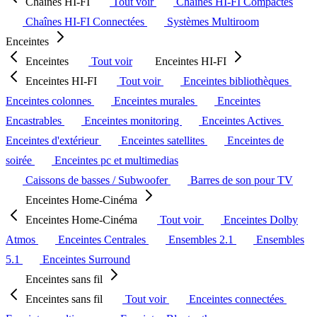
Chaînes HI-FI
Tout voir
Chaînes HI-FI Compactes
Chaînes HI-FI Connectées
Systèmes Multiroom
Enceintes
Enceintes
Tout voir
Enceintes HI-FI
Enceintes HI-FI
Tout voir
Enceintes bibliothèques
Enceintes colonnes
Enceintes murales
Enceintes
Encastrables
Enceintes monitoring
Enceintes Actives
Enceintes d'extérieur
Enceintes satellites
Enceintes de
soirée
Enceintes pc et multimedias
Caissons de basses / Subwoofer
Barres de son pour TV
Enceintes Home-Cinéma
Enceintes Home-Cinéma
Tout voir
Enceintes Dolby
Atmos
Enceintes Centrales
Ensembles 2.1
Ensembles
5.1
Enceintes Surround
Enceintes sans fil
Enceintes sans fil
Tout voir
Enceintes connectées