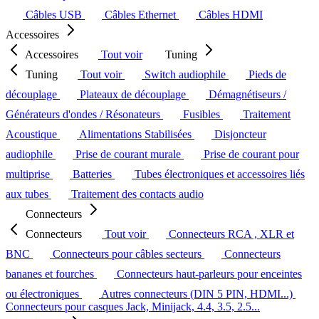
Câbles USB
Câbles Ethernet
Câbles HDMI
Accessoires
Accessoires
Tout voir
Tuning
Tuning
Tout voir
Switch audiophile
Pieds de
découplage
Plateaux de découplage
Démagnétiseurs /
Générateurs d'ondes / Résonateurs
Fusibles
Traitement
Acoustique
Alimentations Stabilisées
Disjoncteur
audiophile
Prise de courant murale
Prise de courant pour
multiprise
Batteries
Tubes électroniques et accessoires liés
aux tubes
Traitement des contacts audio
Connecteurs
Connecteurs
Tout voir
Connecteurs RCA , XLR et
BNC
Connecteurs pour câbles secteurs
Connecteurs
bananes et fourches
Connecteurs haut-parleurs pour enceintes
ou électroniques
Autres connecteurs (DIN 5 PIN, HDMI...)
Connecteurs pour casques Jack, Minijack, 4.4, 3.5, 2.5...