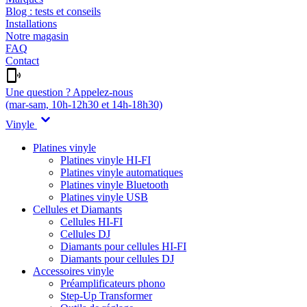
Blog : tests et conseils
Installations
Notre magasin
FAQ
Contact
Une question ? Appelez-nous
(mar-sam, 10h-12h30 et 14h-18h30)
Vinyle
Platines vinyle
Platines vinyle HI-FI
Platines vinyle automatiques
Platines vinyle Bluetooth
Platines vinyle USB
Cellules et Diamants
Cellules HI-FI
Cellules DJ
Diamants pour cellules HI-FI
Diamants pour cellules DJ
Accessoires vinyle
Préamplificateurs phono
Step-Up Transformer