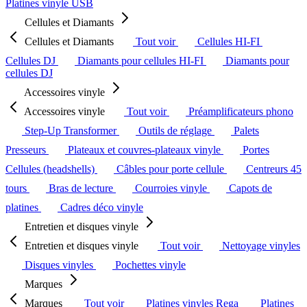
Platines vinyle USB
Cellules et Diamants
Cellules et Diamants
Tout voir
Cellules HI-FI
Cellules DJ
Diamants pour cellules HI-FI
Diamants pour
cellules DJ
Accessoires vinyle
Accessoires vinyle
Tout voir
Préamplificateurs phono
Step-Up Transformer
Outils de réglage
Palets
Presseurs
Plateaux et couvres-plateaux vinyle
Portes
Cellules (headshells)
Câbles pour porte cellule
Centreurs 45
tours
Bras de lecture
Courroies vinyle
Capots de
platines
Cadres déco vinyle
Entretien et disques vinyle
Entretien et disques vinyle
Tout voir
Nettoyage vinyles
Disques vinyles
Pochettes vinyle
Marques
Marques
Tout voir
Platines vinyles Rega
Platines