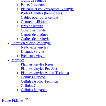
Outils de réglage
Palets Presseurs
Plateaux et couvres-plateaux vinyle
Portes Cellules (headshells)
Câbles pour porte cellule
Centreurs 45 tours
Bras de lecture
Courroies vinyle
Capots de platines
Cadres déco vinyle
Entretien et disques vinyle
Nettoyage vinyles
Disques vinyles
Pochettes vinyle
Marques
Platines vinyles Rega
Platines vinyles Pro-Ject
Platines vinyles Audio-Technica
Cellules Ortofon
Cellules Audio-Technica
Cellules Grado
Cellules Nagaoka
Haute Fidélité