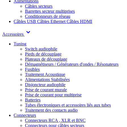
Alimentations
Câbles secteurs
Barrettes secteur multiprises
Conditionneurs de réseau
Câbles USB
Câbles Ethernet
Câbles HDMI
Accessoires
Tuning
Switch audiophile
Pieds de découplage
Plateaux de découplage
Démagnétiseurs / Générateurs d'ondes / Résonateurs
Fusibles
Traitement Acoustique
Alimentations Stabilisées
Disjoncteur audiophile
Prise de courant murale
Prise de courant pour multiprise
Batteries
Tubes électroniques et accessoires liés aux tubes
Traitement des contacts audio
Connecteurs
Connecteurs RCA , XLR et BNC
Connecteurs pour câbles secteurs