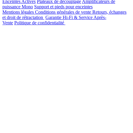
Enceintes Actives
Plateaux de découplage
Amplificateurs de
puissance Mono
Support et pieds pour enceintes
Mentions légales
Conditions générales de vente
Retours, échanges
et droit de rétractation
Garantie Hi-Fi & Service Après-
Vente
Politique de confidentialité