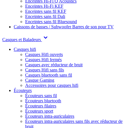
Enceintes Hi-Fi Q Acoustics
Enceintes Hi-Fi KEF
Enceintes sans fil KEF
Enceintes sans fil Dali
Enceintes sans fil Bluesound
Caissons de basses / Subwoofer
Barres de son pour TV
Casques et Baladeurs
Casques hifi
Casques Hifi ouverts
Casques Hifi fermés
Casques avec réducteur de bruit
Casques Hifi sans fils
Casques bluetooth sans fil
Casque Gaming
Accessoires pour casques hifi
Écouteurs
Écouteurs sans fil
Écouteurs bluetooth
Écouteurs filaires
Écouteurs sport
Écouteurs intra-auriculaires
Écouteurs intra-auriculaires sans fils avec réducteur de
bruit