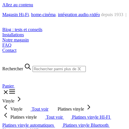
Allez au contenu
Magasin Hi-Fi
,
home-cinéma
,
intégra
tion audio-vidéo
depuis 1933 |
Tél. : +32 2 538 44 51 (mar-sam, 10h-12h30 et 14h-18h30)
Blog : tests et conseils
Installations
Notre magasin
FAQ
Contact
Rechercher
Panier
Vinyle
Vinyle
Tout voir
Platines vinyle
Platines vinyle
Tout voir
Platines vinyle HI-FI
Platines vinyle automatiques
Platines vinyle Bluetooth