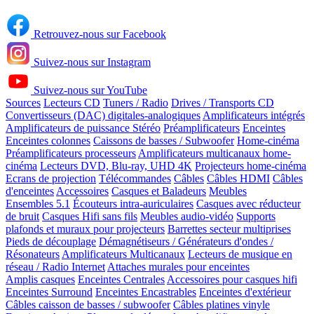
Retrouvez-nous sur Facebook
Suivez-nous sur Instagram
Suivez-nous sur YouTube
Sources
Lecteurs CD
Tuners / Radio
Drives / Transports CD
Convertisseurs (DAC) digitales-analogiques
Amplificateurs intégrés
Amplificateurs de puissance Stéréo
Préamplificateurs
Enceintes
Enceintes colonnes
Caissons de basses / Subwoofer
Home-cinéma
Préamplificateurs processeurs
Amplificateurs multicanaux home-
cinéma
Lecteurs DVD, Blu-ray, UHD 4K
Projecteurs home-cinéma
Ecrans de projection
Télécommandes
Câbles
Câbles HDMI
Câbles
d'enceintes
Accessoires
Casques et Baladeurs
Meubles
Ensembles 5.1
Écouteurs intra-auriculaires
Casques avec réducteur
de bruit
Casques Hifi sans fils
Meubles audio-vidéo
Supports
plafonds et muraux pour projecteurs
Barrettes secteur multiprises
Pieds de découplage
Démagnétiseurs / Générateurs d'ondes /
Résonateurs
Amplificateurs Multicanaux
Lecteurs de musique en
réseau / Radio Internet
Attaches murales pour enceintes
Amplis casques
Enceintes Centrales
Accessoires pour casques hifi
Enceintes Surround
Enceintes Encastrables
Enceintes d'extérieur
Câbles caisson de basses / subwoofer
Câbles platines vinyle