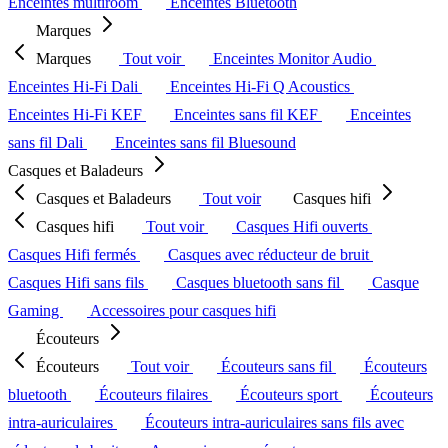
Enceintes multiroom
Enceintes Bluetooth
Marques
Marques
Tout voir
Enceintes Monitor Audio
Enceintes Hi-Fi Dali
Enceintes Hi-Fi Q Acoustics
Enceintes Hi-Fi KEF
Enceintes sans fil KEF
Enceintes
sans fil Dali
Enceintes sans fil Bluesound
Casques et Baladeurs
Casques et Baladeurs
Tout voir
Casques hifi
Casques hifi
Tout voir
Casques Hifi ouverts
Casques Hifi fermés
Casques avec réducteur de bruit
Casques Hifi sans fils
Casques bluetooth sans fil
Casque
Gaming
Accessoires pour casques hifi
Écouteurs
Écouteurs
Tout voir
Écouteurs sans fil
Écouteurs
bluetooth
Écouteurs filaires
Écouteurs sport
Écouteurs
intra-auriculaires
Écouteurs intra-auriculaires sans fils avec