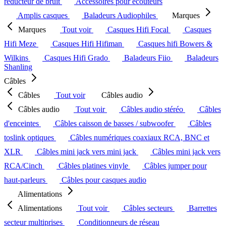
réducteur de bruit
Accessoires pour écouteurs
Amplis casques
Baladeurs Audiophiles
Marques
Marques
Tout voir
Casques Hifi Focal
Casques
Hifi Meze
Casques Hifi Hifiman
Casques hifi Bowers &
Wilkins
Casques Hifi Grado
Baladeurs Fiio
Baladeurs
Shanling
Câbles
Câbles
Tout voir
Câbles audio
Câbles audio
Tout voir
Câbles audio stéréo
Câbles
d'enceintes
Câbles caisson de basses / subwoofer
Câbles
toslink optiques
Câbles numériques coaxiaux RCA, BNC et
XLR
Câbles mini jack vers mini jack
Câbles mini jack vers
RCA/Cinch
Câbles platines vinyle
Câbles jumper pour
haut-parleurs
Câbles pour casques audio
Alimentations
Alimentations
Tout voir
Câbles secteurs
Barrettes
secteur multiprises
Conditionneurs de réseau