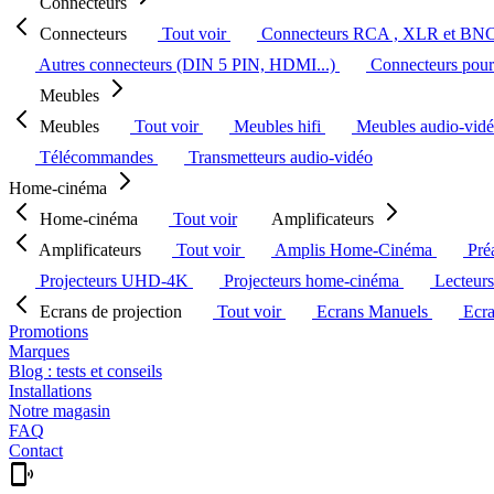
Connecteurs
Connecteurs
Tout voir
Connecteurs RCA , XLR et BN
Autres connecteurs (DIN 5 PIN, HDMI...)
Connecteurs pour 
Meubles
Meubles
Tout voir
Meubles hifi
Meubles audio-vid
Télécommandes
Transmetteurs audio-vidéo
Home-cinéma
Home-cinéma
Tout voir
Amplificateurs
Amplificateurs
Tout voir
Amplis Home-Cinéma
Pré
Projecteurs UHD-4K
Projecteurs home-cinéma
Lecteur
Ecrans de projection
Tout voir
Ecrans Manuels
Ecr
Promotions
Marques
Blog : tests et conseils
Installations
Notre magasin
FAQ
Contact