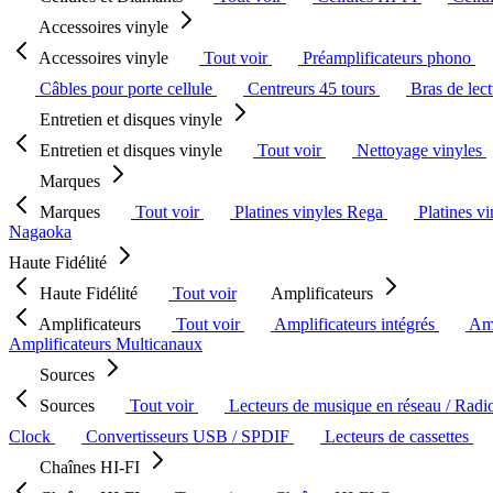
Accessoires vinyle
Accessoires vinyle
Tout voir
Préamplificateurs phono
Câbles pour porte cellule
Centreurs 45 tours
Bras de lec
Entretien et disques vinyle
Entretien et disques vinyle
Tout voir
Nettoyage vinyles
Marques
Marques
Tout voir
Platines vinyles Rega
Platines v
Nagaoka
Haute Fidélité
Haute Fidélité
Tout voir
Amplificateurs
Amplificateurs
Tout voir
Amplificateurs intégrés
Amp
Amplificateurs Multicanaux
Sources
Sources
Tout voir
Lecteurs de musique en réseau / Radi
Clock
Convertisseurs USB / SPDIF
Lecteurs de cassettes
Chaînes HI-FI