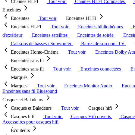
Chaînes HI-FI
Tout voir
Chaînes HI-FI Compactes
Enceintes
Enceintes
Tout voir
Enceintes HI-FI
Enceintes HI-FI
Tout voir
Enceintes bibliothèques
E
d'extérieur
Enceintes satellites
Enceintes de soirée
Encein
Caissons de basses / Subwoofer
Barres de son pour TV
Enceintes Home-Cinéma
Tout voir
Enceintes Dolby At
Enceintes sans fil
Enceintes sans fil
Tout voir
Enceintes connectées
En
Marques
Marques
Tout voir
Enceintes Monitor Audio
Encein
Enceintes sans fil Bluesound
Casques et Baladeurs
Casques et Baladeurs
Tout voir
Casques hifi
Casques hifi
Tout voir
Casques Hifi ouverts
Casque
Accessoires pour casques hifi
Écouteurs