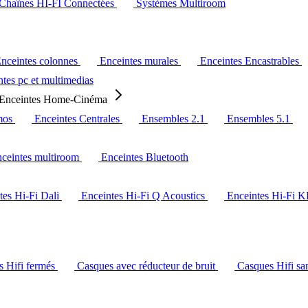
Chaînes HI-FI Connectées
Systèmes Multiroom
nceintes colonnes
Enceintes murales
Enceintes Encastrables
tes pc et multimedias
Enceintes Home-Cinéma
mos
Enceintes Centrales
Ensembles 2.1
Ensembles 5.1
ceintes multiroom
Enceintes Bluetooth
tes Hi-Fi Dali
Enceintes Hi-Fi Q Acoustics
Enceintes Hi-Fi 
s Hifi fermés
Casques avec réducteur de bruit
Casques Hifi san