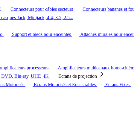
C
Connecteurs pour câbles secteurs
Connecteurs bananes et fo
casques Jack, Minijack, 4.4, 3.5, 2.5...
éo
Support et pieds pour enceintes
Attaches murales pour ence
amplificateurs processeurs
Amplificateurs multicanaux home-ciné
s DVD, Blu-ray, UHD 4K
Ecrans de projection
ans Motorisés
Ecrans Motorisés et Encastrables
Ecrans Fixes