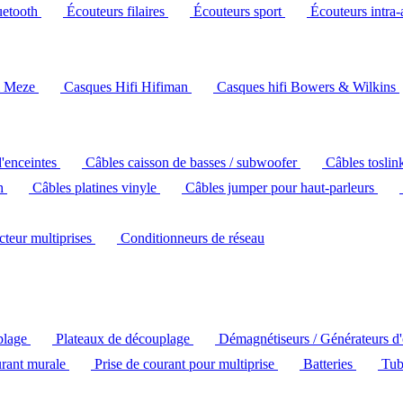
uetooth
Écouteurs filaires
Écouteurs sport
Écouteurs intra-
i Meze
Casques Hifi Hifiman
Casques hifi Bowers & Wilkins
d'enceintes
Câbles caisson de basses / subwoofer
Câbles toslin
ch
Câbles platines vinyle
Câbles jumper pour haut-parleurs
ecteur multiprises
Conditionneurs de réseau
plage
Plateaux de découplage
Démagnétiseurs / Générateurs d
urant murale
Prise de courant pour multiprise
Batteries
Tub