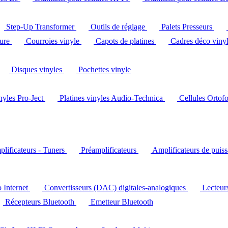
Step-Up Transformer
Outils de réglage
Palets Presseurs
ture
Courroies vinyle
Capots de platines
Cadres déco viny
Disques vinyles
Pochettes vinyle
inyles Pro-Ject
Platines vinyles Audio-Technica
Cellules Ortof
lificateurs - Tuners
Préamplificateurs
Amplificateurs de puis
o Internet
Convertisseurs (DAC) digitales-analogiques
Lecteu
Récepteurs Bluetooth
Emetteur Bluetooth