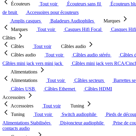
Écouteurs
Tout voir
Écouteurs sans fil
Écouteurs bl
de bruit
Accessoires pour écouteurs
Amplis casques
Baladeurs Audiophiles
Marques
Marques
Tout voir
Casques Hifi Focal
Casques Hif
Câbles
Câbles
Tout voir
Câbles audio
Câbles audio
Tout voir
Câbles audio stéréo
Câbles 
Câbles mini jack vers mini jack
Câbles mini jack vers RCA/Cin
Alimentations
Alimentations
Tout voir
Câbles secteurs
Barrettes s
Câbles USB
Câbles Ethernet
Câbles HDMI
Accessoires
Accessoires
Tout voir
Tuning
Tuning
Tout voir
Switch audiophile
Pieds de décou
Alimentations Stabilisées
Disjoncteur audiophile
Prise de co
contacts audio