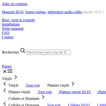
Allez au contenu
Magasin Hi-Fi
,
home-cinéma
,
intégra
tion audio-vidéo
depuis 1933 |
Blog : tests et conseils
Installations
Notre magasin
FAQ
Contact
Rechercher
Panier
Vinyle
Vinyle
Tout voir
Platines vinyle
Platines vinyle
Tout voir
Platines vinyle HI-FI
Plati
Cellules et Diamants
Cellules et Diamants
Tout voir
Cellules HI-FI
Cellu