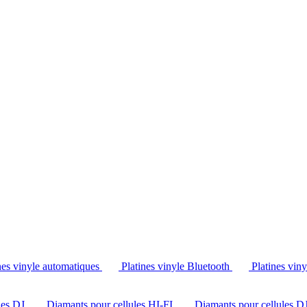
Tél. : +32 2 538 44 51 (mar-sam, 10h-12h30 et 14h-18h30)
nes vinyle automatiques
Platines vinyle Bluetooth
Platines vin
les DJ
Diamants pour cellules HI-FI
Diamants pour cellules D