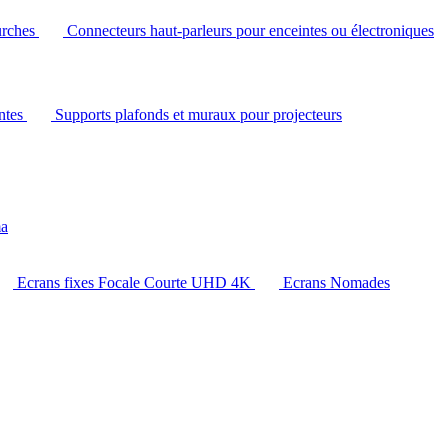
urches
Connecteurs haut-parleurs pour enceintes ou électroniques
intes
Supports plafonds et muraux pour projecteurs
ma
Ecrans fixes Focale Courte UHD 4K
Ecrans Nomades