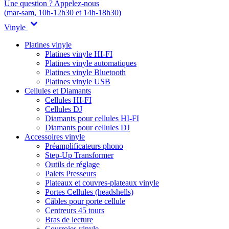
Une question ? Appelez-nous
(mar-sam, 10h-12h30 et 14h-18h30)
Vinyle
Platines vinyle
Platines vinyle HI-FI
Platines vinyle automatiques
Platines vinyle Bluetooth
Platines vinyle USB
Cellules et Diamants
Cellules HI-FI
Cellules DJ
Diamants pour cellules HI-FI
Diamants pour cellules DJ
Accessoires vinyle
Préamplificateurs phono
Step-Up Transformer
Outils de réglage
Palets Presseurs
Plateaux et couvres-plateaux vinyle
Portes Cellules (headshells)
Câbles pour porte cellule
Centreurs 45 tours
Bras de lecture
Courroies vinyle