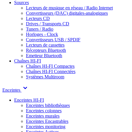
Sources
Lecteurs de musique en réseau / Radio Internet
Convertisseurs (DAC) digitales-analogiques
Lecteurs CD
Drives / Transports CD
Tuners / Radio
Horloges - Clock
Convertisseurs USB / SPDIF
Lecteurs de cassettes
Récepteurs Bluetooth
Emetteur Bluetooth
Chaînes HI-FI
Chaînes HI-FI Compactes
Chaînes HI-FI Connectées
Systèmes Multiroom
Enceintes
Enceintes HI-FI
Enceintes bibliothèques
Enceintes colonnes
Enceintes murales
Enceintes Encastrables
Enceintes monitoring
Enceintes Actives