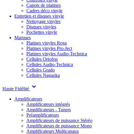
Capots de platines
Cadres déco vinyle
Entretien et disques vinyle
Nettoyage vinyles
Disques vinyles
Pochettes vinyle
Marques
Platines vinyles Rega
Platines vinyles Pro-Ject
Platines vinyles Audio-Technica
Cellules Ortofon
Cellules Audio-Technica
Cellules Grado
Cellules Nagaoka
Haute Fidélité
Amplificateurs
Amplificateurs intégrés
Amplificateurs - Tuners
Préamplificateurs
Amplificateurs de puissance Stéréo
Amplificateurs de puissance Mono
Amplificateurs Multicanaux