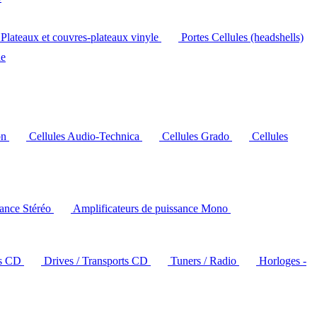
Plateaux et couvres-plateaux vinyle
Portes Cellules (headshells)
le
on
Cellules Audio-Technica
Cellules Grado
Cellules
sance Stéréo
Amplificateurs de puissance Mono
rs CD
Drives / Transports CD
Tuners / Radio
Horloges -