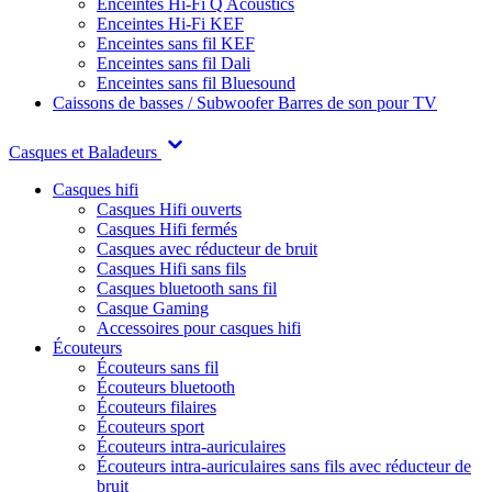
Enceintes Hi-Fi Q Acoustics
Enceintes Hi-Fi KEF
Enceintes sans fil KEF
Enceintes sans fil Dali
Enceintes sans fil Bluesound
Caissons de basses / Subwoofer
Barres de son pour TV
Casques et Baladeurs
Casques hifi
Casques Hifi ouverts
Casques Hifi fermés
Casques avec réducteur de bruit
Casques Hifi sans fils
Casques bluetooth sans fil
Casque Gaming
Accessoires pour casques hifi
Écouteurs
Écouteurs sans fil
Écouteurs bluetooth
Écouteurs filaires
Écouteurs sport
Écouteurs intra-auriculaires
Écouteurs intra-auriculaires sans fils avec réducteur de
bruit