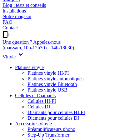
Blog : tests et conseils
Installations
Notre magasin
FAQ
Contact
Une question ? Appelez-nous
(mar-sam, 10h-12h30 et 14h-18h30)
Vinyle
Platines vinyle
Platines vinyle HI-FI
Platines vinyle automatiques
Platines vinyle Bluetooth
Platines vinyle USB
Cellules et Diamants
Cellules HI-FI
Cellules DJ
Diamants pour cellules HI-FI
Diamants pour cellules DJ
Accessoires vinyle
Préamplificateurs phono
Step-Up Transformer