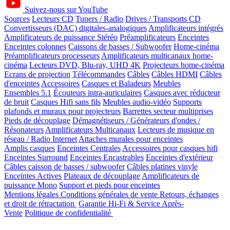
Suivez-nous sur YouTube
Sources
Lecteurs CD
Tuners / Radio
Drives / Transports CD
Convertisseurs (DAC) digitales-analogiques
Amplificateurs intégrés
Amplificateurs de puissance Stéréo
Préamplificateurs
Enceintes
Enceintes colonnes
Caissons de basses / Subwoofer
Home-cinéma
Préamplificateurs processeurs
Amplificateurs multicanaux home-
cinéma
Lecteurs DVD, Blu-ray, UHD 4K
Projecteurs home-cinéma
Ecrans de projection
Télécommandes
Câbles
Câbles HDMI
Câbles
d'enceintes
Accessoires
Casques et Baladeurs
Meubles
Ensembles 5.1
Écouteurs intra-auriculaires
Casques avec réducteur
de bruit
Casques Hifi sans fils
Meubles audio-vidéo
Supports
plafonds et muraux pour projecteurs
Barrettes secteur multiprises
Pieds de découplage
Démagnétiseurs / Générateurs d'ondes /
Résonateurs
Amplificateurs Multicanaux
Lecteurs de musique en
réseau / Radio Internet
Attaches murales pour enceintes
Amplis casques
Enceintes Centrales
Accessoires pour casques hifi
Enceintes Surround
Enceintes Encastrables
Enceintes d'extérieur
Câbles caisson de basses / subwoofer
Câbles platines vinyle
Enceintes Actives
Plateaux de découplage
Amplificateurs de
puissance Mono
Support et pieds pour enceintes
Mentions légales
Conditions générales de vente
Retours, échanges
et droit de rétractation
Garantie Hi-Fi & Service Après-
Vente
Politique de confidentialité