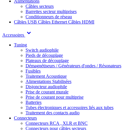
Alimentations
Câbles secteurs
Barrettes secteur multiprises
Conditionneurs de réseau
Câbles USB
Câbles Ethernet
Câbles HDMI
Accessoires
Tuning
Switch audiophile
Pieds de découplage
Plateaux de découplage
Démagnétiseurs / Générateurs d'ondes / Résonateurs
Fusibles
Traitement Acoustique
Alimentations Stabilisées
Disjoncteur audiophile
Prise de courant murale
Prise de courant pour multiprise
Batteries
Tubes électroniques et accessoires liés aux tubes
Traitement des contacts audio
Connecteurs
Connecteurs RCA , XLR et BNC
Connecteurs pour câbles secteurs