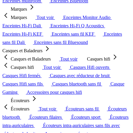
Enceintes multiroom
Enceintes Bluetooth
Marques
Marques
Tout voir
Enceintes Monitor Audio
Enceintes Hi-Fi Dali
Enceintes Hi-Fi Q Acoustics
Enceintes Hi-Fi KEF
Enceintes sans fil KEF
Enceintes
sans fil Dali
Enceintes sans fil Bluesound
Casques et Baladeurs
Casques et Baladeurs
Tout voir
Casques hifi
Casques hifi
Tout voir
Casques Hifi ouverts
Casques Hifi fermés
Casques avec réducteur de bruit
Casques Hifi sans fils
Casques bluetooth sans fil
Casque
Gaming
Accessoires pour casques hifi
Écouteurs
Écouteurs
Tout voir
Écouteurs sans fil
Écouteurs
bluetooth
Écouteurs filaires
Écouteurs sport
Écouteurs
intra-auriculaires
Écouteurs intra-auriculaires sans fils avec