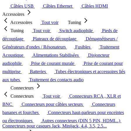
Câbles USB
Câbles Ethernet
Câbles HDMI
Accessoires
Accessoires
Tout voir
Tuning
Tuning
Tout voir
Switch audiophile
Pieds de
découplage
Plateaux de découplage
Démagnétiseurs /
Générateurs d'ondes / Résonateurs
Fusibles
Traitement
Acoustique
Alimentations Stabilisées
Disjoncteur
audiophile
Prise de courant murale
Prise de courant pour
multiprise
Batteries
Tubes électroniques et accessoires liés
aux tubes
Traitement des contacts audio
Connecteurs
Connecteurs
Tout voir
Connecteurs RCA , XLR et
BNC
Connecteurs pour câbles secteurs
Connecteurs
bananes et fourches
Connecteurs haut-parleurs pour enceintes
ou électroniques
Autres connecteurs (DIN 5 PIN, HDMI...)
Connecteurs pour casques Jack, Minijack, 4.4, 3.5, 2.5...