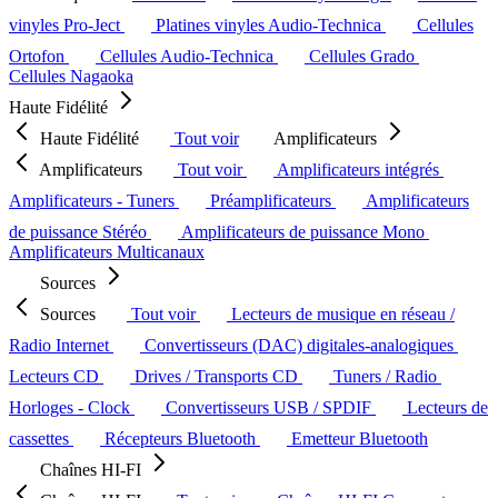
vinyles Pro-Ject
Platines vinyles Audio-Technica
Cellules
Ortofon
Cellules Audio-Technica
Cellules Grado
Cellules Nagaoka
Haute Fidélité
Haute Fidélité
Tout voir
Amplificateurs
Amplificateurs
Tout voir
Amplificateurs intégrés
Amplificateurs - Tuners
Préamplificateurs
Amplificateurs
de puissance Stéréo
Amplificateurs de puissance Mono
Amplificateurs Multicanaux
Sources
Sources
Tout voir
Lecteurs de musique en réseau /
Radio Internet
Convertisseurs (DAC) digitales-analogiques
Lecteurs CD
Drives / Transports CD
Tuners / Radio
Horloges - Clock
Convertisseurs USB / SPDIF
Lecteurs de
cassettes
Récepteurs Bluetooth
Emetteur Bluetooth
Chaînes HI-FI