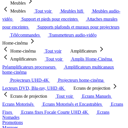
Meubles
Meubles
Tout voir
Meubles hifi
Meubles audio-
vidéo
Support et pieds pour enceintes
Attaches murales
pour enceintes
Supports plafonds et muraux pour projecteurs
Télécommandes
Transmetteurs audio-vidéo
Home-cinéma
Home-cinéma
Tout voir
Amplificateurs
Amplificateurs
Tout voir
Amplis Home-Cinéma
Préamplificateurs processeurs
Amplificateurs multicanaux
home-cinéma
Projecteurs UHD-4K
Projecteurs home-cinéma
Lecteurs DVD, Blu-ray, UHD 4K
Ecrans de projection
Ecrans de projection
Tout voir
Ecrans Manuels
Ecrans Motorisés
Ecrans Motorisés et Encastrables
Ecrans
Fixes
Ecrans fixes Focale Courte UHD 4K
Ecrans
Nomades
Promotions
Marques