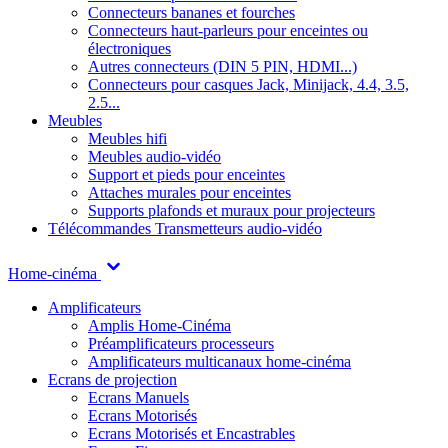
Connecteurs bananes et fourches
Connecteurs haut-parleurs pour enceintes ou
électroniques
Autres connecteurs (DIN 5 PIN, HDMI...)
Connecteurs pour casques Jack, Minijack, 4.4, 3.5,
2.5...
Meubles
Meubles hifi
Meubles audio-vidéo
Support et pieds pour enceintes
Attaches murales pour enceintes
Supports plafonds et muraux pour projecteurs
Télécommandes
Transmetteurs audio-vidéo
Home-cinéma
Amplificateurs
Amplis Home-Cinéma
Préamplificateurs processeurs
Amplificateurs multicanaux home-cinéma
Ecrans de projection
Ecrans Manuels
Ecrans Motorisés
Ecrans Motorisés et Encastrables