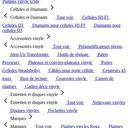
Platines vinyle USB
Cellules et Diamants
Cellules et Diamants
Tout voir
Cellules HI-FI
Cellules DJ
Diamants pour cellules HI-FI
Diamants pour
cellules DJ
Accessoires vinyle
Accessoires vinyle
Tout voir
Préamplificateurs phono
Step-Up Transformer
Outils de réglage
Palets
Presseurs
Plateaux et couvres-plateaux vinyle
Portes
Cellules (headshells)
Câbles pour porte cellule
Centreurs 45
tours
Bras de lecture
Courroies vinyle
Capots de
platines
Cadres déco vinyle
Entretien et disques vinyle
Entretien et disques vinyle
Tout voir
Nettoyage vinyles
Disques vinyles
Pochettes vinyle
Marques
Marques
Tout voir
Platines vinyles Rega
Platines