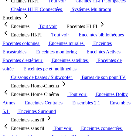
Chaînes HI-FI
Tout voir
Chaînes HI-FI Compactes
Chaînes HI-FI Connectées
Systèmes Multiroom
Enceintes
Enceintes
Tout voir
Enceintes HI-FI
Enceintes HI-FI
Tout voir
Enceintes bibliothèques
Enceintes colonnes
Enceintes murales
Enceintes
Encastrables
Enceintes monitoring
Enceintes Actives
Enceintes d'extérieur
Enceintes satellites
Enceintes de
soirée
Enceintes pc et multimedias
Caissons de basses / Subwoofer
Barres de son pour TV
Enceintes Home-Cinéma
Enceintes Home-Cinéma
Tout voir
Enceintes Dolby
Atmos
Enceintes Centrales
Ensembles 2.1
Ensembles
5.1
Enceintes Surround
Enceintes sans fil
Enceintes sans fil
Tout voir
Enceintes connectées