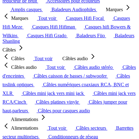
réducteur de bruit
Accessoires pour écouteurs
Amplis casques
Baladeurs Audiophiles
Marques
Marques
Tout voir
Casques Hifi Focal
Casques
Hifi Meze
Casques Hifi Hifiman
Casques hifi Bowers &
Wilkins
Casques Hifi Grado
Baladeurs Fiio
Baladeurs
Shanling
Câbles
Câbles
Tout voir
Câbles audio
Câbles audio
Tout voir
Câbles audio stéréo
Câbles
d'enceintes
Câbles caisson de basses / subwoofer
Câbles
toslink optiques
Câbles numériques coaxiaux RCA, BNC et
XLR
Câbles mini jack vers mini jack
Câbles mini jack vers
RCA/Cinch
Câbles platines vinyle
Câbles jumper pour
haut-parleurs
Câbles pour casques audio
Alimentations
Alimentations
Tout voir
Câbles secteurs
Barrettes
secteur multiprises
Conditionneurs de réseau