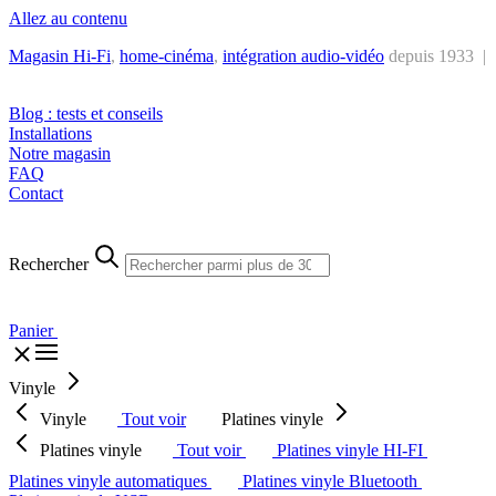
Allez au contenu
Magasin Hi-Fi
,
home-cinéma
,
intégra
tion audio-vidéo
depuis 1933 |
Tél. : +32 2 538 44 51 (mar-sam, 10h-12h30 et 14h-18h30)
Blog : tests et conseils
Installations
Notre magasin
FAQ
Contact
Rechercher
Panier
Vinyle
Vinyle
Tout voir
Platines vinyle
Platines vinyle
Tout voir
Platines vinyle HI-FI
Platines vinyle automatiques
Platines vinyle Bluetooth