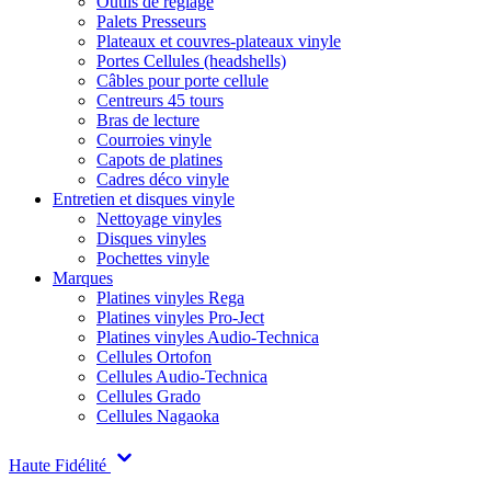
Outils de réglage
Palets Presseurs
Plateaux et couvres-plateaux vinyle
Portes Cellules (headshells)
Câbles pour porte cellule
Centreurs 45 tours
Bras de lecture
Courroies vinyle
Capots de platines
Cadres déco vinyle
Entretien et disques vinyle
Nettoyage vinyles
Disques vinyles
Pochettes vinyle
Marques
Platines vinyles Rega
Platines vinyles Pro-Ject
Platines vinyles Audio-Technica
Cellules Ortofon
Cellules Audio-Technica
Cellules Grado
Cellules Nagaoka
Haute Fidélité