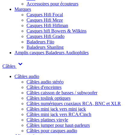
Accessoires pour écouteurs
Marques
Casques Hifi Focal
Casques Hifi Meze
Casques Hifi Hifiman
Casques hifi Bowers & Wilkins
Casques Hifi Grado
Baladeurs Fiio
Baladeurs Shanling
Amplis casques
Baladeurs Audiophiles
Câbles
Câbles audio
Câbles audio stéréo
Câbles d'enceintes
Câbles caisson de basses / subwoofer
Câbles toslink optiques
Câbles numériques coaxiaux RCA, BNC et XLR
Câbles mini jack vers mini jack
Câbles mini jack vers RCA/Cinch
Câbles platines vinyle
Câbles jumper pour haut-parleurs
Câbles pour casques audio