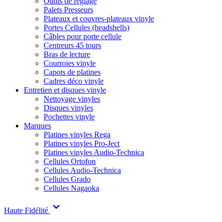
Outils de réglage
Palets Presseurs
Plateaux et couvres-plateaux vinyle
Portes Cellules (headshells)
Câbles pour porte cellule
Centreurs 45 tours
Bras de lecture
Courroies vinyle
Capots de platines
Cadres déco vinyle
Entretien et disques vinyle
Nettoyage vinyles
Disques vinyles
Pochettes vinyle
Marques
Platines vinyles Rega
Platines vinyles Pro-Ject
Platines vinyles Audio-Technica
Cellules Ortofon
Cellules Audio-Technica
Cellules Grado
Cellules Nagaoka
Haute Fidélité