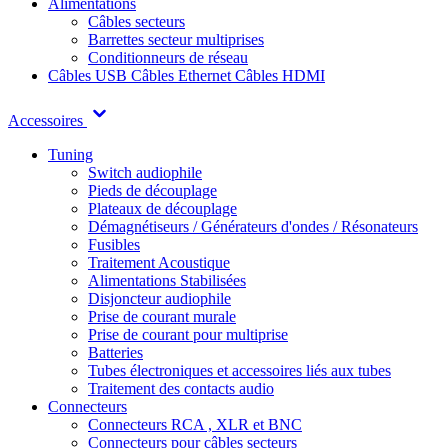
Alimentations
Câbles secteurs
Barrettes secteur multiprises
Conditionneurs de réseau
Câbles USB
Câbles Ethernet
Câbles HDMI
Accessoires
Tuning
Switch audiophile
Pieds de découplage
Plateaux de découplage
Démagnétiseurs / Générateurs d'ondes / Résonateurs
Fusibles
Traitement Acoustique
Alimentations Stabilisées
Disjoncteur audiophile
Prise de courant murale
Prise de courant pour multiprise
Batteries
Tubes électroniques et accessoires liés aux tubes
Traitement des contacts audio
Connecteurs
Connecteurs RCA , XLR et BNC
Connecteurs pour câbles secteurs