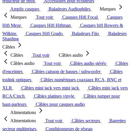
réducteur de bruit
Accessoires pour écouteurs
Amplis casques
Baladeurs Audiophiles
Marques
Marques
Tout voir
Casques Hifi Focal
Casques
Hifi Meze
Casques Hifi Hifiman
Casques hifi Bowers &
Wilkins
Casques Hifi Grado
Baladeurs Fiio
Baladeurs
Shanling
Câbles
Câbles
Tout voir
Câbles audio
Câbles audio
Tout voir
Câbles audio stéréo
Câbles
d'enceintes
Câbles caisson de basses / subwoofer
Câbles
toslink optiques
Câbles numériques coaxiaux RCA, BNC et
XLR
Câbles mini jack vers mini jack
Câbles mini jack vers
RCA/Cinch
Câbles platines vinyle
Câbles jumper pour
haut-parleurs
Câbles pour casques audio
Alimentations
Alimentations
Tout voir
Câbles secteurs
Barrettes
secteur multiprises
Conditionneurs de réseau