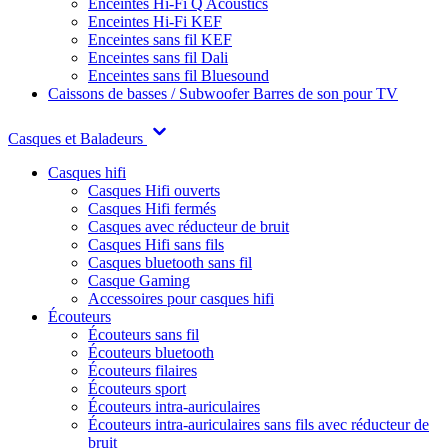
Enceintes Hi-Fi Q Acoustics
Enceintes Hi-Fi KEF
Enceintes sans fil KEF
Enceintes sans fil Dali
Enceintes sans fil Bluesound
Caissons de basses / Subwoofer
Barres de son pour TV
Casques et Baladeurs
Casques hifi
Casques Hifi ouverts
Casques Hifi fermés
Casques avec réducteur de bruit
Casques Hifi sans fils
Casques bluetooth sans fil
Casque Gaming
Accessoires pour casques hifi
Écouteurs
Écouteurs sans fil
Écouteurs bluetooth
Écouteurs filaires
Écouteurs sport
Écouteurs intra-auriculaires
Écouteurs intra-auriculaires sans fils avec réducteur de
bruit