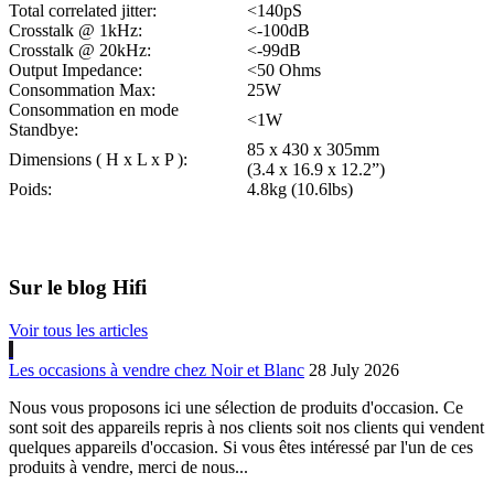
Total correlated jitter:
<140pS
Crosstalk @ 1kHz:
<-100dB
Crosstalk @ 20kHz:
<-99dB
Output Impedance:
<50 Ohms
Consommation Max:
25W
Consommation en mode
<1W
Standbye:
85 x 430 x 305mm
Dimensions ( H x L x P ):
(3.4 x 16.9 x 12.2”)
Poids:
4.8kg (10.6lbs)
Sur le blog Hifi
Voir tous les articles
Les occasions à vendre chez Noir et Blanc
28 July 2026
Nous vous proposons ici une sélection de produits d'occasion. Ce
sont soit des appareils repris à nos clients soit nos clients qui vendent
quelques appareils d'occasion. Si vous êtes intéressé par l'un de ces
produits à vendre, merci de nous...