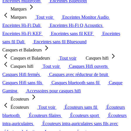
Enceintes multiroom
Enceintes Bluetooth
Marques
Marques
Tout voir
Enceintes Monitor Audio
Enceintes Hi-Fi Dali
Enceintes Hi-Fi Q Acoustics
Enceintes Hi-Fi KEF
Enceintes sans fil KEF
Enceintes
sans fil Dali
Enceintes sans fil Bluesound
Casques et Baladeurs
Casques et Baladeurs
Tout voir
Casques hifi
Casques hifi
Tout voir
Casques Hifi ouverts
Casques Hifi fermés
Casques avec réducteur de bruit
Casques Hifi sans fils
Casques bluetooth sans fil
Casque
Gaming
Accessoires pour casques hifi
Écouteurs
Écouteurs
Tout voir
Écouteurs sans fil
Écouteurs
bluetooth
Écouteurs filaires
Écouteurs sport
Écouteurs
intra-auriculaires
Écouteurs intra-auriculaires sans fils avec