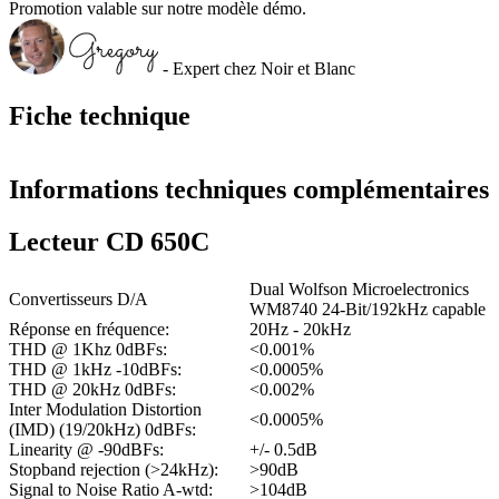
Promotion valable sur notre modèle démo.
- Expert chez Noir et Blanc
Fiche technique
Informations techniques complémentaires
Lecteur CD 650C
Dual Wolfson Microelectronics
Convertisseurs D/A
WM8740 24-Bit/192kHz capable
Réponse en fréquence:
20Hz - 20kHz
THD @ 1Khz 0dBFs:
<0.001%
THD @ 1kHz -10dBFs:
<0.0005%
THD @ 20kHz 0dBFs:
<0.002%
Inter Modulation Distortion
<0.0005%
(IMD) (19/20kHz) 0dBFs:
Linearity @ -90dBFs:
+/- 0.5dB
Stopband rejection (>24kHz):
>90dB
Signal to Noise Ratio A-wtd:
>104dB