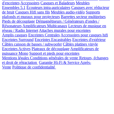
d'enceintes
Accessoires
Casques et Baladeurs
Meubles
Ensembles 5.1
Écouteurs intra-auriculaires
Casques avec réducteur
de bruit
Casques Hifi sans fils
Meubles audio-vidéo
Supports
plafonds et muraux pour projecteurs
Barrettes secteur multiprises
Pieds de découplage
Démagnétiseurs / Générateurs d'ondes /
Résonateurs
Amplificateurs Multicanaux
Lecteurs de musique en
réseau / Radio Internet
Attaches murales pour enceintes
Amplis casques
Enceintes Centrales
Accessoires pour casques hifi
Enceintes Surround
Enceintes Encastrables
Enceintes d'extérieur
Câbles caisson de basses / subwoofer
Câbles platines vinyle
Enceintes Actives
Plateaux de découplage
Amplificateurs de
puissance Mono
Support et pieds pour enceintes
Mentions légales
Conditions générales de vente
Retours, échanges
et droit de rétractation
Garantie Hi-Fi & Service Après-
Vente
Politique de confidentialité