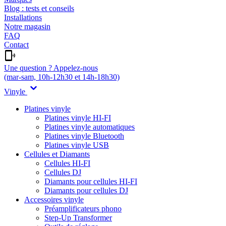
Blog : tests et conseils
Installations
Notre magasin
FAQ
Contact
Une question ? Appelez-nous
(mar-sam, 10h-12h30 et 14h-18h30)
Vinyle
Platines vinyle
Platines vinyle HI-FI
Platines vinyle automatiques
Platines vinyle Bluetooth
Platines vinyle USB
Cellules et Diamants
Cellules HI-FI
Cellules DJ
Diamants pour cellules HI-FI
Diamants pour cellules DJ
Accessoires vinyle
Préamplificateurs phono
Step-Up Transformer