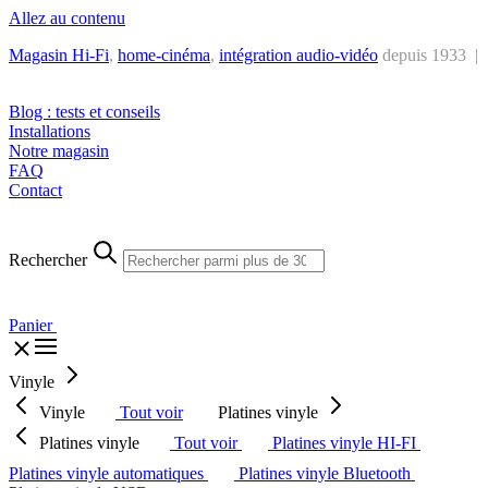
Allez au contenu
Magasin Hi-Fi
,
home-cinéma
,
intégra
tion audio-vidéo
depuis 1933 |
Tél. : +32 2 538 44 51 (mar-sam, 10h-12h30 et 14h-18h30)
Blog : tests et conseils
Installations
Notre magasin
FAQ
Contact
Rechercher
Panier
Vinyle
Vinyle
Tout voir
Platines vinyle
Platines vinyle
Tout voir
Platines vinyle HI-FI
Platines vinyle automatiques
Platines vinyle Bluetooth