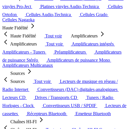
vinyles Pro-Ject
Platines vinyles Audio-Technica
Cellules
Ortofon
Cellules Audio-Technica
Cellules Grado
Cellules Nagaoka
Haute Fidélité
Haute Fidélité
Tout voir
Amplificateurs
Amplificateurs
Tout voir
Amplificateurs intégrés
Amplificateurs - Tuners
Préamplificateurs
Amplificateurs
de puissance Stéréo
Amplificateurs de puissance Mono
Amplificateurs Multicanaux
Sources
Sources
Tout voir
Lecteurs de musique en réseau /
Radio Internet
Convertisseurs (DAC) digitales-analogiques
Lecteurs CD
Drives / Transports CD
Tuners / Radio
Horloges - Clock
Convertisseurs USB / SPDIF
Lecteurs de
cassettes
Récepteurs Bluetooth
Emetteur Bluetooth
Chaînes HI-FI