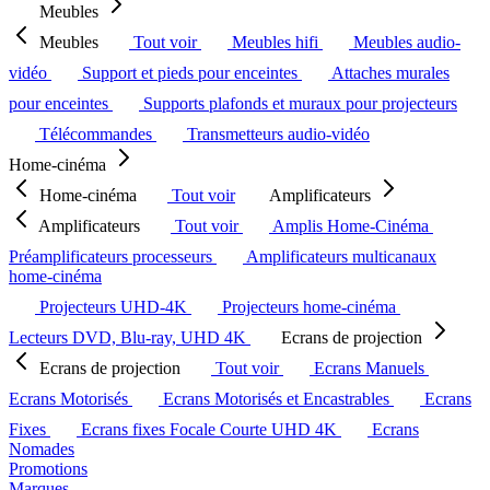
Meubles
Meubles
Tout voir
Meubles hifi
Meubles audio-
vidéo
Support et pieds pour enceintes
Attaches murales
pour enceintes
Supports plafonds et muraux pour projecteurs
Télécommandes
Transmetteurs audio-vidéo
Home-cinéma
Home-cinéma
Tout voir
Amplificateurs
Amplificateurs
Tout voir
Amplis Home-Cinéma
Préamplificateurs processeurs
Amplificateurs multicanaux
home-cinéma
Projecteurs UHD-4K
Projecteurs home-cinéma
Lecteurs DVD, Blu-ray, UHD 4K
Ecrans de projection
Ecrans de projection
Tout voir
Ecrans Manuels
Ecrans Motorisés
Ecrans Motorisés et Encastrables
Ecrans
Fixes
Ecrans fixes Focale Courte UHD 4K
Ecrans
Nomades
Promotions
Marques