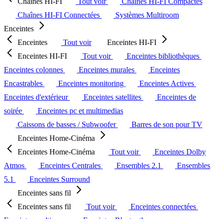
Chaînes HI-FI
Tout voir
Chaînes HI-FI Compactes
Chaînes HI-FI Connectées
Systèmes Multiroom
Enceintes
Enceintes
Tout voir
Enceintes HI-FI
Enceintes HI-FI
Tout voir
Enceintes bibliothèques
Enceintes colonnes
Enceintes murales
Enceintes
Encastrables
Enceintes monitoring
Enceintes Actives
Enceintes d'extérieur
Enceintes satellites
Enceintes de
soirée
Enceintes pc et multimedias
Caissons de basses / Subwoofer
Barres de son pour TV
Enceintes Home-Cinéma
Enceintes Home-Cinéma
Tout voir
Enceintes Dolby
Atmos
Enceintes Centrales
Ensembles 2.1
Ensembles
5.1
Enceintes Surround
Enceintes sans fil
Enceintes sans fil
Tout voir
Enceintes connectées