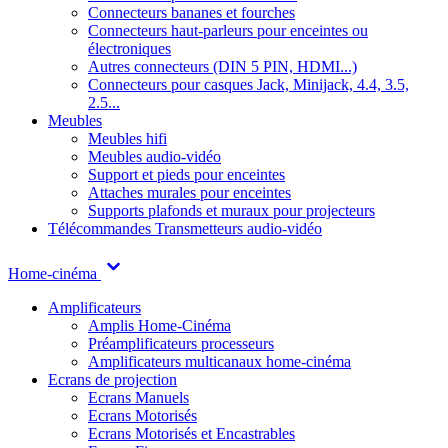
Connecteurs bananes et fourches
Connecteurs haut-parleurs pour enceintes ou
électroniques
Autres connecteurs (DIN 5 PIN, HDMI...)
Connecteurs pour casques Jack, Minijack, 4.4, 3.5,
2.5...
Meubles
Meubles hifi
Meubles audio-vidéo
Support et pieds pour enceintes
Attaches murales pour enceintes
Supports plafonds et muraux pour projecteurs
Télécommandes
Transmetteurs audio-vidéo
Home-cinéma
Amplificateurs
Amplis Home-Cinéma
Préamplificateurs processeurs
Amplificateurs multicanaux home-cinéma
Ecrans de projection
Ecrans Manuels
Ecrans Motorisés
Ecrans Motorisés et Encastrables