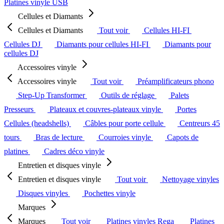
Platines vinyle USB
Cellules et Diamants
Cellules et Diamants
Tout voir
Cellules HI-FI
Cellules DJ
Diamants pour cellules HI-FI
Diamants pour
cellules DJ
Accessoires vinyle
Accessoires vinyle
Tout voir
Préamplificateurs phono
Step-Up Transformer
Outils de réglage
Palets
Presseurs
Plateaux et couvres-plateaux vinyle
Portes
Cellules (headshells)
Câbles pour porte cellule
Centreurs 45
tours
Bras de lecture
Courroies vinyle
Capots de
platines
Cadres déco vinyle
Entretien et disques vinyle
Entretien et disques vinyle
Tout voir
Nettoyage vinyles
Disques vinyles
Pochettes vinyle
Marques
Marques
Tout voir
Platines vinyles Rega
Platines