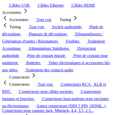
Câbles USB
Câbles Ethernet
Câbles HDMI
Accessoires
Accessoires
Tout voir
Tuning
Tuning
Tout voir
Switch audiophile
Pieds de
découplage
Plateaux de découplage
Démagnétiseurs /
Générateurs d'ondes / Résonateurs
Fusibles
Traitement
Acoustique
Alimentations Stabilisées
Disjoncteur
audiophile
Prise de courant murale
Prise de courant pour
multiprise
Batteries
Tubes électroniques et accessoires liés
aux tubes
Traitement des contacts audio
Connecteurs
Connecteurs
Tout voir
Connecteurs RCA , XLR et
BNC
Connecteurs pour câbles secteurs
Connecteurs
bananes et fourches
Connecteurs haut-parleurs pour enceintes
ou électroniques
Autres connecteurs (DIN 5 PIN, HDMI...)
Connecteurs pour casques Jack, Minijack, 4.4, 3.5, 2.5...