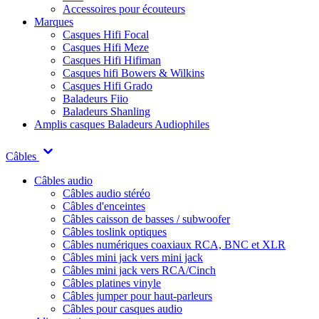
Accessoires pour écouteurs
Marques
Casques Hifi Focal
Casques Hifi Meze
Casques Hifi Hifiman
Casques hifi Bowers & Wilkins
Casques Hifi Grado
Baladeurs Fiio
Baladeurs Shanling
Amplis casques
Baladeurs Audiophiles
Câbles
Câbles audio
Câbles audio stéréo
Câbles d'enceintes
Câbles caisson de basses / subwoofer
Câbles toslink optiques
Câbles numériques coaxiaux RCA, BNC et XLR
Câbles mini jack vers mini jack
Câbles mini jack vers RCA/Cinch
Câbles platines vinyle
Câbles jumper pour haut-parleurs
Câbles pour casques audio