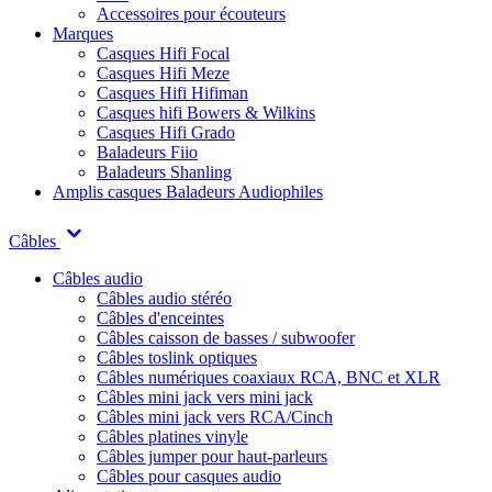
Accessoires pour écouteurs
Marques
Casques Hifi Focal
Casques Hifi Meze
Casques Hifi Hifiman
Casques hifi Bowers & Wilkins
Casques Hifi Grado
Baladeurs Fiio
Baladeurs Shanling
Amplis casques
Baladeurs Audiophiles
Câbles
Câbles audio
Câbles audio stéréo
Câbles d'enceintes
Câbles caisson de basses / subwoofer
Câbles toslink optiques
Câbles numériques coaxiaux RCA, BNC et XLR
Câbles mini jack vers mini jack
Câbles mini jack vers RCA/Cinch
Câbles platines vinyle
Câbles jumper pour haut-parleurs
Câbles pour casques audio