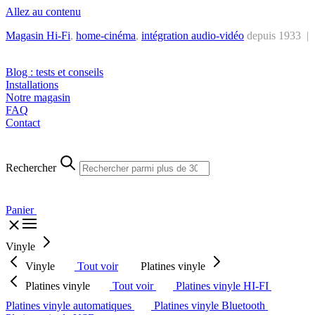
Allez au contenu
Magasin Hi-Fi
,
home-cinéma
,
intégra
tion audio-vidéo
depuis 1933 |
Tél. : +32 2 538 44 51 (mar-sam, 10h-12h30 et 14h-18h30)
Blog : tests et conseils
Installations
Notre magasin
FAQ
Contact
Rechercher
Panier
Vinyle
Vinyle
Tout voir
Platines vinyle
Platines vinyle
Tout voir
Platines vinyle HI-FI
Platines vinyle automatiques
Platines vinyle Bluetooth