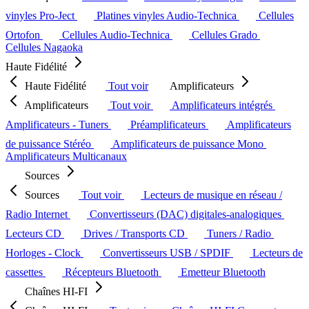
vinyles Pro-Ject
Platines vinyles Audio-Technica
Cellules
Ortofon
Cellules Audio-Technica
Cellules Grado
Cellules Nagaoka
Haute Fidélité
Haute Fidélité
Tout voir
Amplificateurs
Amplificateurs
Tout voir
Amplificateurs intégrés
Amplificateurs - Tuners
Préamplificateurs
Amplificateurs
de puissance Stéréo
Amplificateurs de puissance Mono
Amplificateurs Multicanaux
Sources
Sources
Tout voir
Lecteurs de musique en réseau /
Radio Internet
Convertisseurs (DAC) digitales-analogiques
Lecteurs CD
Drives / Transports CD
Tuners / Radio
Horloges - Clock
Convertisseurs USB / SPDIF
Lecteurs de
cassettes
Récepteurs Bluetooth
Emetteur Bluetooth
Chaînes HI-FI