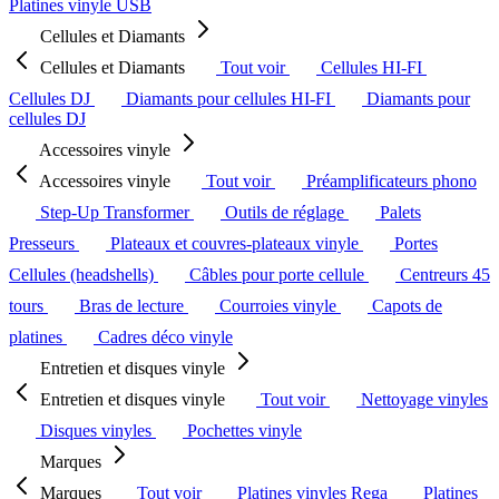
Platines vinyle USB
Cellules et Diamants
Cellules et Diamants
Tout voir
Cellules HI-FI
Cellules DJ
Diamants pour cellules HI-FI
Diamants pour
cellules DJ
Accessoires vinyle
Accessoires vinyle
Tout voir
Préamplificateurs phono
Step-Up Transformer
Outils de réglage
Palets
Presseurs
Plateaux et couvres-plateaux vinyle
Portes
Cellules (headshells)
Câbles pour porte cellule
Centreurs 45
tours
Bras de lecture
Courroies vinyle
Capots de
platines
Cadres déco vinyle
Entretien et disques vinyle
Entretien et disques vinyle
Tout voir
Nettoyage vinyles
Disques vinyles
Pochettes vinyle
Marques
Marques
Tout voir
Platines vinyles Rega
Platines