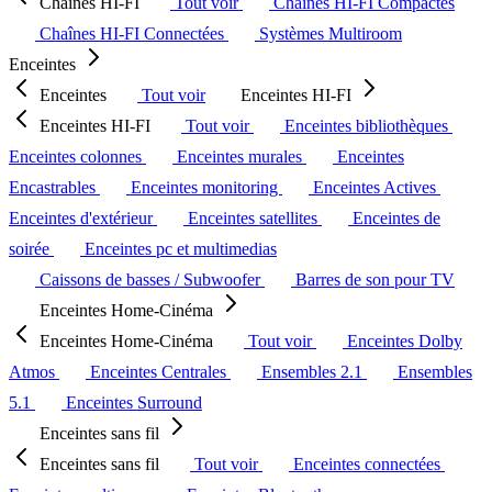
Chaînes HI-FI
Tout voir
Chaînes HI-FI Compactes
Chaînes HI-FI Connectées
Systèmes Multiroom
Enceintes
Enceintes
Tout voir
Enceintes HI-FI
Enceintes HI-FI
Tout voir
Enceintes bibliothèques
Enceintes colonnes
Enceintes murales
Enceintes
Encastrables
Enceintes monitoring
Enceintes Actives
Enceintes d'extérieur
Enceintes satellites
Enceintes de
soirée
Enceintes pc et multimedias
Caissons de basses / Subwoofer
Barres de son pour TV
Enceintes Home-Cinéma
Enceintes Home-Cinéma
Tout voir
Enceintes Dolby
Atmos
Enceintes Centrales
Ensembles 2.1
Ensembles
5.1
Enceintes Surround
Enceintes sans fil
Enceintes sans fil
Tout voir
Enceintes connectées