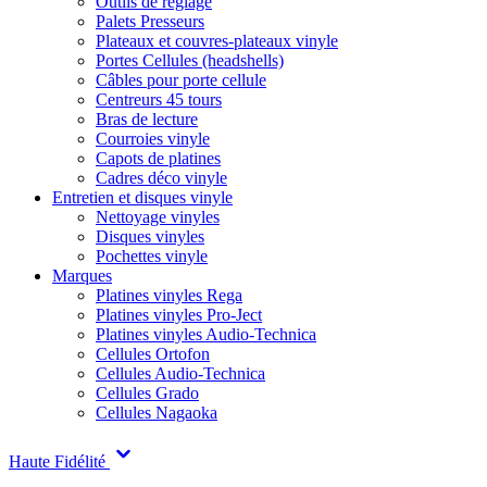
Outils de réglage
Palets Presseurs
Plateaux et couvres-plateaux vinyle
Portes Cellules (headshells)
Câbles pour porte cellule
Centreurs 45 tours
Bras de lecture
Courroies vinyle
Capots de platines
Cadres déco vinyle
Entretien et disques vinyle
Nettoyage vinyles
Disques vinyles
Pochettes vinyle
Marques
Platines vinyles Rega
Platines vinyles Pro-Ject
Platines vinyles Audio-Technica
Cellules Ortofon
Cellules Audio-Technica
Cellules Grado
Cellules Nagaoka
Haute Fidélité