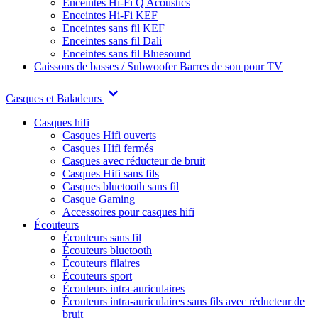
Enceintes Hi-Fi Q Acoustics
Enceintes Hi-Fi KEF
Enceintes sans fil KEF
Enceintes sans fil Dali
Enceintes sans fil Bluesound
Caissons de basses / Subwoofer
Barres de son pour TV
Casques et Baladeurs
Casques hifi
Casques Hifi ouverts
Casques Hifi fermés
Casques avec réducteur de bruit
Casques Hifi sans fils
Casques bluetooth sans fil
Casque Gaming
Accessoires pour casques hifi
Écouteurs
Écouteurs sans fil
Écouteurs bluetooth
Écouteurs filaires
Écouteurs sport
Écouteurs intra-auriculaires
Écouteurs intra-auriculaires sans fils avec réducteur de
bruit