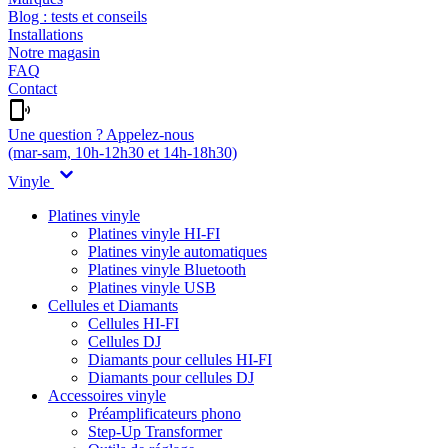
Blog : tests et conseils
Installations
Notre magasin
FAQ
Contact
Une question ? Appelez-nous
(mar-sam, 10h-12h30 et 14h-18h30)
Vinyle
Platines vinyle
Platines vinyle HI-FI
Platines vinyle automatiques
Platines vinyle Bluetooth
Platines vinyle USB
Cellules et Diamants
Cellules HI-FI
Cellules DJ
Diamants pour cellules HI-FI
Diamants pour cellules DJ
Accessoires vinyle
Préamplificateurs phono
Step-Up Transformer