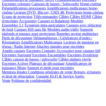
Enceintes colonnes
Caissons de basses / Subwoofer
Home-cinéma
Préamplificateurs processeurs
Amplificateurs multicanaux home-
cinéma
Lecteurs DVD, Blu-ray, UHD 4K
Projecteurs home-cinéma
Ecrans de projection
Télécommandes
Câbles
Câbles HDMI
Câbles
d'enceintes
Accessoires
Casques et Baladeurs
Meubles
Ensembles 5.1
Écouteurs intra-auriculaires
Casques avec réducteur
de bruit
Casques Hifi sans fils
Meubles audio-vidéo
Supports
plafonds et muraux pour projecteurs
Barrettes secteur multiprises
Pieds de découplage
Démagnétiseurs / Générateurs d'ondes /
Résonateurs
Amplificateurs Multicanaux
Lecteurs de musique en
réseau / Radio Internet
Attaches murales pour enceintes
Amplis casques
Enceintes Centrales
Accessoires pour casques hifi
Enceintes Surround
Enceintes Encastrables
Enceintes d'extérieur
Câbles caisson de basses / subwoofer
Câbles platines vinyle
Enceintes Actives
Plateaux de découplage
Amplificateurs de
puissance Mono
Support et pieds pour enceintes
Mentions légales
Conditions générales de vente
Retours, échanges
et droit de rétractation
Garantie Hi-Fi & Service Après-
Vente
Politique de confidentialité