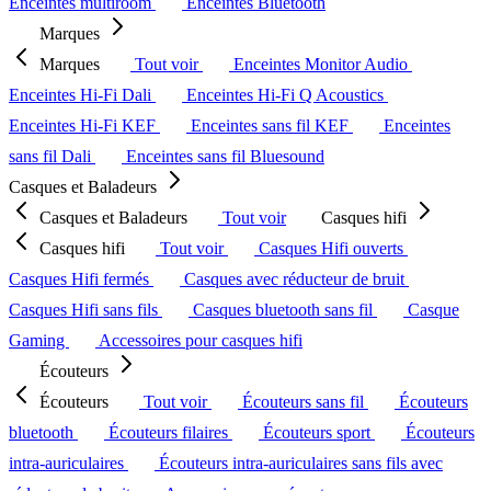
Enceintes multiroom
Enceintes Bluetooth
Marques
Marques
Tout voir
Enceintes Monitor Audio
Enceintes Hi-Fi Dali
Enceintes Hi-Fi Q Acoustics
Enceintes Hi-Fi KEF
Enceintes sans fil KEF
Enceintes
sans fil Dali
Enceintes sans fil Bluesound
Casques et Baladeurs
Casques et Baladeurs
Tout voir
Casques hifi
Casques hifi
Tout voir
Casques Hifi ouverts
Casques Hifi fermés
Casques avec réducteur de bruit
Casques Hifi sans fils
Casques bluetooth sans fil
Casque
Gaming
Accessoires pour casques hifi
Écouteurs
Écouteurs
Tout voir
Écouteurs sans fil
Écouteurs
bluetooth
Écouteurs filaires
Écouteurs sport
Écouteurs
intra-auriculaires
Écouteurs intra-auriculaires sans fils avec