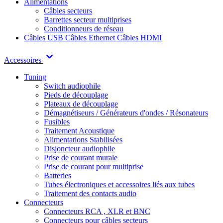
Alimentations
Câbles secteurs
Barrettes secteur multiprises
Conditionneurs de réseau
Câbles USB
Câbles Ethernet
Câbles HDMI
Accessoires
Tuning
Switch audiophile
Pieds de découplage
Plateaux de découplage
Démagnétiseurs / Générateurs d'ondes / Résonateurs
Fusibles
Traitement Acoustique
Alimentations Stabilisées
Disjoncteur audiophile
Prise de courant murale
Prise de courant pour multiprise
Batteries
Tubes électroniques et accessoires liés aux tubes
Traitement des contacts audio
Connecteurs
Connecteurs RCA , XLR et BNC
Connecteurs pour câbles secteurs