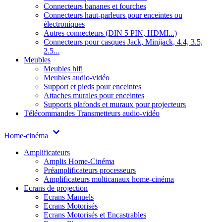
Connecteurs bananes et fourches
Connecteurs haut-parleurs pour enceintes ou
électroniques
Autres connecteurs (DIN 5 PIN, HDMI...)
Connecteurs pour casques Jack, Minijack, 4.4, 3.5,
2.5...
Meubles
Meubles hifi
Meubles audio-vidéo
Support et pieds pour enceintes
Attaches murales pour enceintes
Supports plafonds et muraux pour projecteurs
Télécommandes
Transmetteurs audio-vidéo
Home-cinéma
Amplificateurs
Amplis Home-Cinéma
Préamplificateurs processeurs
Amplificateurs multicanaux home-cinéma
Ecrans de projection
Ecrans Manuels
Ecrans Motorisés
Ecrans Motorisés et Encastrables