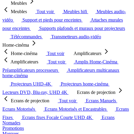
Meubles
Meubles
Tout voir
Meubles hifi
Meubles audio-
vidéo
Support et pieds pour enceintes
Attaches murales
pour enceintes
Supports plafonds et muraux pour projecteurs
Télécommandes
Transmetteurs audio-vidéo
Home-cinéma
Home-cinéma
Tout voir
Amplificateurs
Amplificateurs
Tout voir
Amplis Home-Cinéma
Préamplificateurs processeurs
Amplificateurs multicanaux
home-cinéma
Projecteurs UHD-4K
Projecteurs home-cinéma
Lecteurs DVD, Blu-ray, UHD 4K
Ecrans de projection
Ecrans de projection
Tout voir
Ecrans Manuels
Ecrans Motorisés
Ecrans Motorisés et Encastrables
Ecrans
Fixes
Ecrans fixes Focale Courte UHD 4K
Ecrans
Nomades
Promotions
Marques