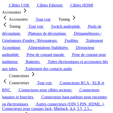
Câbles USB
Câbles Ethernet
Câbles HDMI
Accessoires
Accessoires
Tout voir
Tuning
Tuning
Tout voir
Switch audiophile
Pieds de
découplage
Plateaux de découplage
Démagnétiseurs /
Générateurs d'ondes / Résonateurs
Fusibles
Traitement
Acoustique
Alimentations Stabilisées
Disjoncteur
audiophile
Prise de courant murale
Prise de courant pour
multiprise
Batteries
Tubes électroniques et accessoires liés
aux tubes
Traitement des contacts audio
Connecteurs
Connecteurs
Tout voir
Connecteurs RCA , XLR et
BNC
Connecteurs pour câbles secteurs
Connecteurs
bananes et fourches
Connecteurs haut-parleurs pour enceintes
ou électroniques
Autres connecteurs (DIN 5 PIN, HDMI...)
Connecteurs pour casques Jack, Minijack, 4.4, 3.5, 2.5...