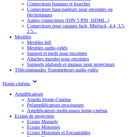
Connecteurs bananes et fourches
Connecteurs haut-parleurs pour enceintes ou
électroniques
Autres connecteurs (DIN 5 PIN, HDMI...)
Connecteurs pour casques Jack, Minijack, 4.4, 3.5,
2.5...
Meubles
Meubles hifi
Meubles audio-vidéo
Support et pieds pour enceintes
Attaches murales pour enceintes
Supports plafonds et muraux pour projecteurs
Télécommandes
Transmetteurs audio-vidéo
Home-cinéma
Amplificateurs
Amplis Home-Cinéma
Préamplificateurs processeurs
Amplificateurs multicanaux home-cinéma
Ecrans de projection
Ecrans Manuels
Ecrans Motorisés
Ecrans Motorisés et Encastrables