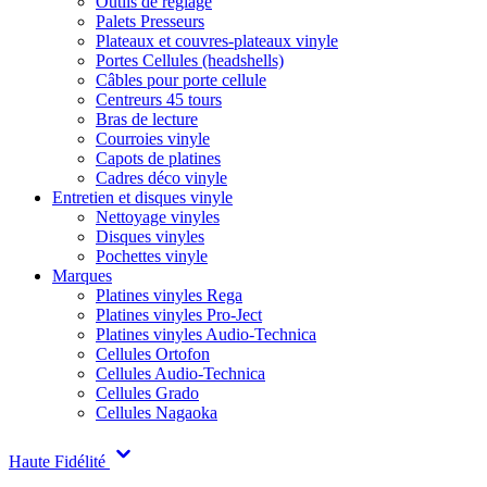
Outils de réglage
Palets Presseurs
Plateaux et couvres-plateaux vinyle
Portes Cellules (headshells)
Câbles pour porte cellule
Centreurs 45 tours
Bras de lecture
Courroies vinyle
Capots de platines
Cadres déco vinyle
Entretien et disques vinyle
Nettoyage vinyles
Disques vinyles
Pochettes vinyle
Marques
Platines vinyles Rega
Platines vinyles Pro-Ject
Platines vinyles Audio-Technica
Cellules Ortofon
Cellules Audio-Technica
Cellules Grado
Cellules Nagaoka
Haute Fidélité