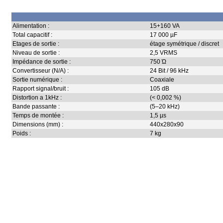
Alimentation :
15+160 VA
Total capacitif :
17 000 µF
Etages de sortie :
étage symétrique / discret
Niveau de sortie :
2,5 VRMS
Impédance de sortie :
750 Ώ
Convertisseur (N/A) :
24 Bit / 96 kHz
Sortie numérique :
Coaxiale
Rapport signal/bruit :
105 dB
Distortion a 1kHz :
(< 0,002 %)
Bande passante :
(5–20 kHz)
Temps de montée :
1,5 µs
Dimensions (mm) :
440x280x90
Poids :
7 kg