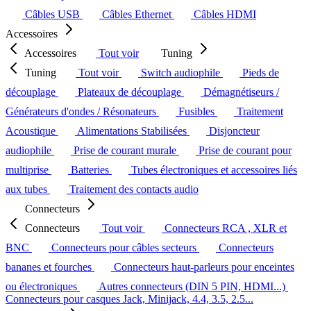
Câbles USB
Câbles Ethernet
Câbles HDMI
Accessoires
Accessoires
Tout voir
Tuning
Tuning
Tout voir
Switch audiophile
Pieds de
découplage
Plateaux de découplage
Démagnétiseurs /
Générateurs d'ondes / Résonateurs
Fusibles
Traitement
Acoustique
Alimentations Stabilisées
Disjoncteur
audiophile
Prise de courant murale
Prise de courant pour
multiprise
Batteries
Tubes électroniques et accessoires liés
aux tubes
Traitement des contacts audio
Connecteurs
Connecteurs
Tout voir
Connecteurs RCA , XLR et
BNC
Connecteurs pour câbles secteurs
Connecteurs
bananes et fourches
Connecteurs haut-parleurs pour enceintes
ou électroniques
Autres connecteurs (DIN 5 PIN, HDMI...)
Connecteurs pour casques Jack, Minijack, 4.4, 3.5, 2.5...