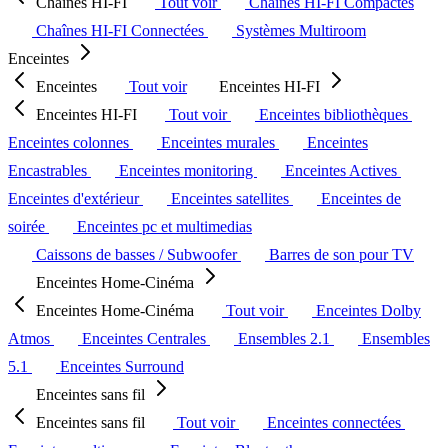
Chaînes HI-FI
Tout voir
Chaînes HI-FI Compactes
Chaînes HI-FI Connectées
Systèmes Multiroom
Enceintes
Enceintes
Tout voir
Enceintes HI-FI
Enceintes HI-FI
Tout voir
Enceintes bibliothèques
Enceintes colonnes
Enceintes murales
Enceintes
Encastrables
Enceintes monitoring
Enceintes Actives
Enceintes d'extérieur
Enceintes satellites
Enceintes de
soirée
Enceintes pc et multimedias
Caissons de basses / Subwoofer
Barres de son pour TV
Enceintes Home-Cinéma
Enceintes Home-Cinéma
Tout voir
Enceintes Dolby
Atmos
Enceintes Centrales
Ensembles 2.1
Ensembles
5.1
Enceintes Surround
Enceintes sans fil
Enceintes sans fil
Tout voir
Enceintes connectées