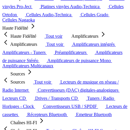
vinyles Pro-Ject
Platines vinyles Audio-Technica
Cellules
Ortofon
Cellules Audio-Technica
Cellules Grado
Cellules Nagaoka
Haute Fidélité
Haute Fidélité
Tout voir
Amplificateurs
Amplificateurs
Tout voir
Amplificateurs intégrés
Amplificateurs - Tuners
Préamplificateurs
Amplificateurs
de puissance Stéréo
Amplificateurs de puissance Mono
Amplificateurs Multicanaux
Sources
Sources
Tout voir
Lecteurs de musique en réseau /
Radio Internet
Convertisseurs (DAC) digitales-analogiques
Lecteurs CD
Drives / Transports CD
Tuners / Radio
Horloges - Clock
Convertisseurs USB / SPDIF
Lecteurs de
cassettes
Récepteurs Bluetooth
Emetteur Bluetooth
Chaînes HI-FI