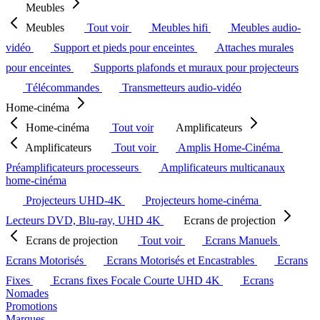
Meubles
Meubles
Tout voir
Meubles hifi
Meubles audio-
vidéo
Support et pieds pour enceintes
Attaches murales
pour enceintes
Supports plafonds et muraux pour projecteurs
Télécommandes
Transmetteurs audio-vidéo
Home-cinéma
Home-cinéma
Tout voir
Amplificateurs
Amplificateurs
Tout voir
Amplis Home-Cinéma
Préamplificateurs processeurs
Amplificateurs multicanaux
home-cinéma
Projecteurs UHD-4K
Projecteurs home-cinéma
Lecteurs DVD, Blu-ray, UHD 4K
Ecrans de projection
Ecrans de projection
Tout voir
Ecrans Manuels
Ecrans Motorisés
Ecrans Motorisés et Encastrables
Ecrans
Fixes
Ecrans fixes Focale Courte UHD 4K
Ecrans
Nomades
Promotions
Marques