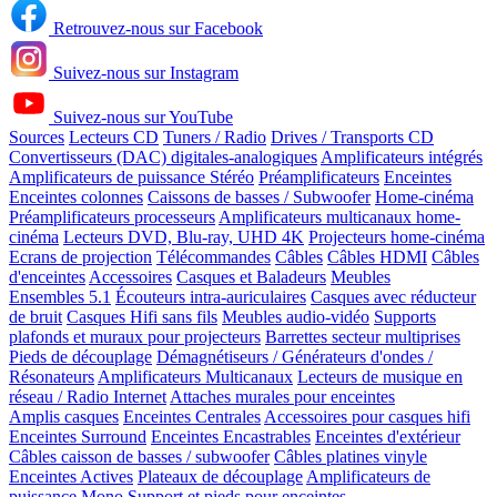
Retrouvez-nous sur Facebook
Suivez-nous sur Instagram
Suivez-nous sur YouTube
Sources
Lecteurs CD
Tuners / Radio
Drives / Transports CD
Convertisseurs (DAC) digitales-analogiques
Amplificateurs intégrés
Amplificateurs de puissance Stéréo
Préamplificateurs
Enceintes
Enceintes colonnes
Caissons de basses / Subwoofer
Home-cinéma
Préamplificateurs processeurs
Amplificateurs multicanaux home-
cinéma
Lecteurs DVD, Blu-ray, UHD 4K
Projecteurs home-cinéma
Ecrans de projection
Télécommandes
Câbles
Câbles HDMI
Câbles
d'enceintes
Accessoires
Casques et Baladeurs
Meubles
Ensembles 5.1
Écouteurs intra-auriculaires
Casques avec réducteur
de bruit
Casques Hifi sans fils
Meubles audio-vidéo
Supports
plafonds et muraux pour projecteurs
Barrettes secteur multiprises
Pieds de découplage
Démagnétiseurs / Générateurs d'ondes /
Résonateurs
Amplificateurs Multicanaux
Lecteurs de musique en
réseau / Radio Internet
Attaches murales pour enceintes
Amplis casques
Enceintes Centrales
Accessoires pour casques hifi
Enceintes Surround
Enceintes Encastrables
Enceintes d'extérieur
Câbles caisson de basses / subwoofer
Câbles platines vinyle
Enceintes Actives
Plateaux de découplage
Amplificateurs de
puissance Mono
Support et pieds pour enceintes