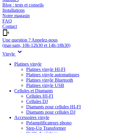
Blog : tests et conseils
Installations
Notre magasin
FAQ
Contact
Une question ? Appelez-nous
(mar-sam, 10h-12h30 et 14h-18h30)
Vinyle
Platines vinyle
Platines vinyle HI-FI
Platines vinyle automatiques
Platines vinyle Bluetooth
Platines vinyle USB
Cellules et Diamants
Cellules HI-FI
Cellules DJ
Diamants pour cellules HI-FI
Diamants pour cellules DJ
Accessoires vinyle
Préamplificateurs phono
Step-Up Transformer