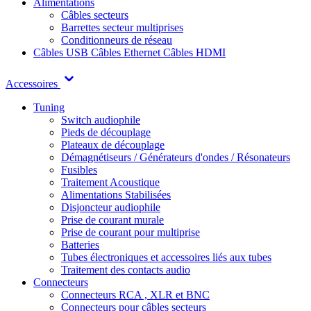
Alimentations
Câbles secteurs
Barrettes secteur multiprises
Conditionneurs de réseau
Câbles USB
Câbles Ethernet
Câbles HDMI
Accessoires
Tuning
Switch audiophile
Pieds de découplage
Plateaux de découplage
Démagnétiseurs / Générateurs d'ondes / Résonateurs
Fusibles
Traitement Acoustique
Alimentations Stabilisées
Disjoncteur audiophile
Prise de courant murale
Prise de courant pour multiprise
Batteries
Tubes électroniques et accessoires liés aux tubes
Traitement des contacts audio
Connecteurs
Connecteurs RCA , XLR et BNC
Connecteurs pour câbles secteurs