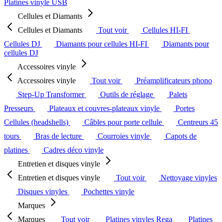
Platines vinyle USB
Cellules et Diamants
Cellules et Diamants
Tout voir
Cellules HI-FI
Cellules DJ
Diamants pour cellules HI-FI
Diamants pour
cellules DJ
Accessoires vinyle
Accessoires vinyle
Tout voir
Préamplificateurs phono
Step-Up Transformer
Outils de réglage
Palets
Presseurs
Plateaux et couvres-plateaux vinyle
Portes
Cellules (headshells)
Câbles pour porte cellule
Centreurs 45
tours
Bras de lecture
Courroies vinyle
Capots de
platines
Cadres déco vinyle
Entretien et disques vinyle
Entretien et disques vinyle
Tout voir
Nettoyage vinyles
Disques vinyles
Pochettes vinyle
Marques
Marques
Tout voir
Platines vinyles Rega
Platines