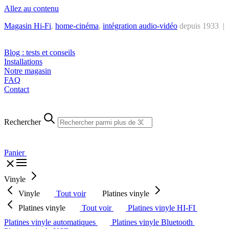
Allez au contenu
Magasin Hi-Fi
,
home-cinéma
,
intégra
tion audio-vidéo
depuis 1933 |
Tél. : +32 2 538 44 51 (mar-sam, 10h-12h30 et 14h-18h30)
Blog : tests et conseils
Installations
Notre magasin
FAQ
Contact
Rechercher
Panier
Vinyle
Vinyle
Tout voir
Platines vinyle
Platines vinyle
Tout voir
Platines vinyle HI-FI
Platines vinyle automatiques
Platines vinyle Bluetooth