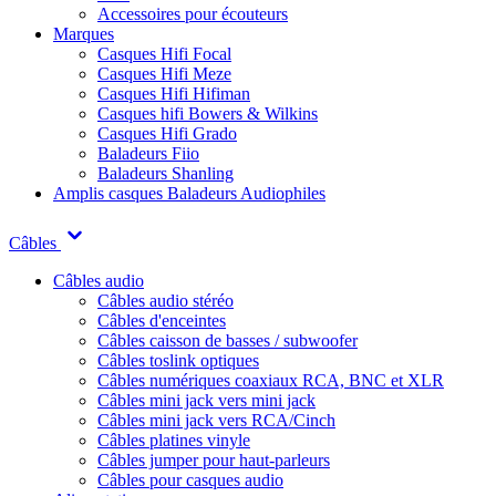
Accessoires pour écouteurs
Marques
Casques Hifi Focal
Casques Hifi Meze
Casques Hifi Hifiman
Casques hifi Bowers & Wilkins
Casques Hifi Grado
Baladeurs Fiio
Baladeurs Shanling
Amplis casques
Baladeurs Audiophiles
Câbles
Câbles audio
Câbles audio stéréo
Câbles d'enceintes
Câbles caisson de basses / subwoofer
Câbles toslink optiques
Câbles numériques coaxiaux RCA, BNC et XLR
Câbles mini jack vers mini jack
Câbles mini jack vers RCA/Cinch
Câbles platines vinyle
Câbles jumper pour haut-parleurs
Câbles pour casques audio