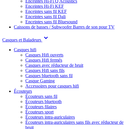
Enceintes Hi-Fi Q Acoustics
Enceintes Hi-Fi KEF
Enceintes sans fil KEF
Enceintes sans fil Dali
Enceintes sans fil Bluesound
Caissons de basses / Subwoofer
Barres de son pour TV
Casques et Baladeurs
Casques hifi
Casques Hifi ouverts
Casques Hifi fermés
Casques avec réducteur de bruit
Casques Hifi sans fils
Casques bluetooth sans fil
Casque Gaming
Accessoires pour casques hifi
Écouteurs
Écouteurs sans fil
Écouteurs bluetooth
Écouteurs filaires
Écouteurs sport
Écouteurs intra-auriculaires
Écouteurs intra-auriculaires sans fils avec réducteur de
bruit