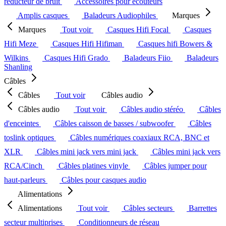
réducteur de bruit
Accessoires pour écouteurs
Amplis casques
Baladeurs Audiophiles
Marques
Marques
Tout voir
Casques Hifi Focal
Casques
Hifi Meze
Casques Hifi Hifiman
Casques hifi Bowers &
Wilkins
Casques Hifi Grado
Baladeurs Fiio
Baladeurs
Shanling
Câbles
Câbles
Tout voir
Câbles audio
Câbles audio
Tout voir
Câbles audio stéréo
Câbles
d'enceintes
Câbles caisson de basses / subwoofer
Câbles
toslink optiques
Câbles numériques coaxiaux RCA, BNC et
XLR
Câbles mini jack vers mini jack
Câbles mini jack vers
RCA/Cinch
Câbles platines vinyle
Câbles jumper pour
haut-parleurs
Câbles pour casques audio
Alimentations
Alimentations
Tout voir
Câbles secteurs
Barrettes
secteur multiprises
Conditionneurs de réseau