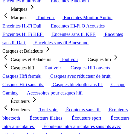
Enceintes multiroom
Enceintes Bluetooth
Marques
Marques
Tout voir
Enceintes Monitor Audio
Enceintes Hi-Fi Dali
Enceintes Hi-Fi Q Acoustics
Enceintes Hi-Fi KEF
Enceintes sans fil KEF
Enceintes
sans fil Dali
Enceintes sans fil Bluesound
Casques et Baladeurs
Casques et Baladeurs
Tout voir
Casques hifi
Casques hifi
Tout voir
Casques Hifi ouverts
Casques Hifi fermés
Casques avec réducteur de bruit
Casques Hifi sans fils
Casques bluetooth sans fil
Casque
Gaming
Accessoires pour casques hifi
Écouteurs
Écouteurs
Tout voir
Écouteurs sans fil
Écouteurs
bluetooth
Écouteurs filaires
Écouteurs sport
Écouteurs
intra-auriculaires
Écouteurs intra-auriculaires sans fils avec