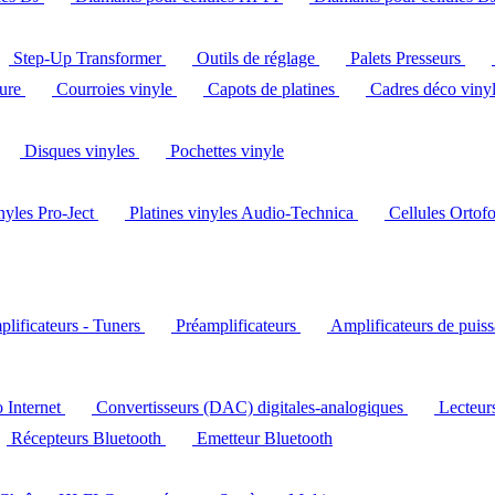
Step-Up Transformer
Outils de réglage
Palets Presseurs
ture
Courroies vinyle
Capots de platines
Cadres déco viny
Disques vinyles
Pochettes vinyle
inyles Pro-Ject
Platines vinyles Audio-Technica
Cellules Ortof
lificateurs - Tuners
Préamplificateurs
Amplificateurs de puis
o Internet
Convertisseurs (DAC) digitales-analogiques
Lecteu
Récepteurs Bluetooth
Emetteur Bluetooth