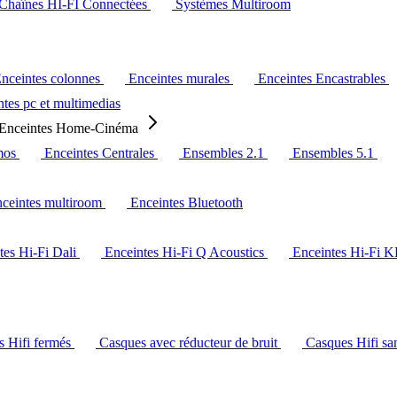
Chaînes HI-FI Connectées
Systèmes Multiroom
nceintes colonnes
Enceintes murales
Enceintes Encastrables
tes pc et multimedias
Enceintes Home-Cinéma
mos
Enceintes Centrales
Ensembles 2.1
Ensembles 5.1
ceintes multiroom
Enceintes Bluetooth
tes Hi-Fi Dali
Enceintes Hi-Fi Q Acoustics
Enceintes Hi-Fi 
s Hifi fermés
Casques avec réducteur de bruit
Casques Hifi san