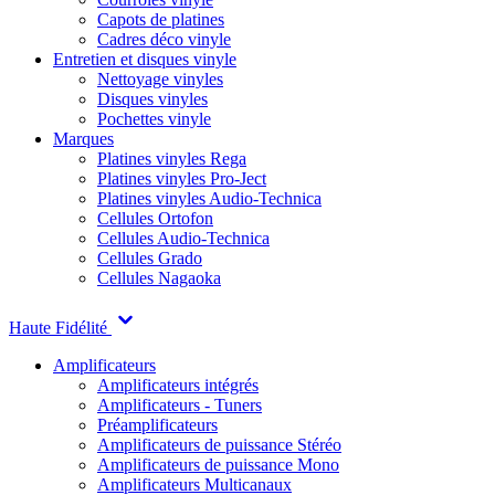
Capots de platines
Cadres déco vinyle
Entretien et disques vinyle
Nettoyage vinyles
Disques vinyles
Pochettes vinyle
Marques
Platines vinyles Rega
Platines vinyles Pro-Ject
Platines vinyles Audio-Technica
Cellules Ortofon
Cellules Audio-Technica
Cellules Grado
Cellules Nagaoka
Haute Fidélité
Amplificateurs
Amplificateurs intégrés
Amplificateurs - Tuners
Préamplificateurs
Amplificateurs de puissance Stéréo
Amplificateurs de puissance Mono
Amplificateurs Multicanaux