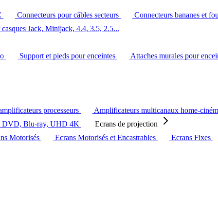
C
Connecteurs pour câbles secteurs
Connecteurs bananes et fo
casques Jack, Minijack, 4.4, 3.5, 2.5...
éo
Support et pieds pour enceintes
Attaches murales pour ence
amplificateurs processeurs
Amplificateurs multicanaux home-ciné
s DVD, Blu-ray, UHD 4K
Ecrans de projection
ans Motorisés
Ecrans Motorisés et Encastrables
Ecrans Fixes