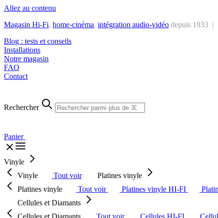
Allez au contenu
Magasin Hi-Fi
,
home-cinéma
,
intégra
tion audio-vidéo
depuis 1933 |
Blog : tests et conseils
Installations
Notre magasin
FAQ
Contact
Rechercher
Panier
Vinyle
Vinyle
Tout voir
Platines vinyle
Platines vinyle
Tout voir
Platines vinyle HI-FI
Plati
Cellules et Diamants
Cellules et Diamants
Tout voir
Cellules HI-FI
Cellu