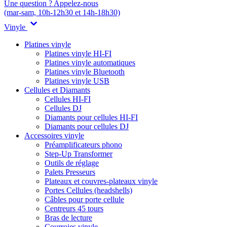
Une question ? Appelez-nous
(mar-sam, 10h-12h30 et 14h-18h30)
Vinyle
Platines vinyle
Platines vinyle HI-FI
Platines vinyle automatiques
Platines vinyle Bluetooth
Platines vinyle USB
Cellules et Diamants
Cellules HI-FI
Cellules DJ
Diamants pour cellules HI-FI
Diamants pour cellules DJ
Accessoires vinyle
Préamplificateurs phono
Step-Up Transformer
Outils de réglage
Palets Presseurs
Plateaux et couvres-plateaux vinyle
Portes Cellules (headshells)
Câbles pour porte cellule
Centreurs 45 tours
Bras de lecture
Courroies vinyle