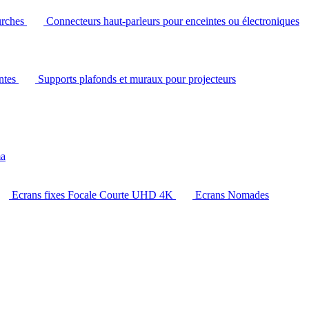
urches
Connecteurs haut-parleurs pour enceintes ou électroniques
intes
Supports plafonds et muraux pour projecteurs
ma
Ecrans fixes Focale Courte UHD 4K
Ecrans Nomades