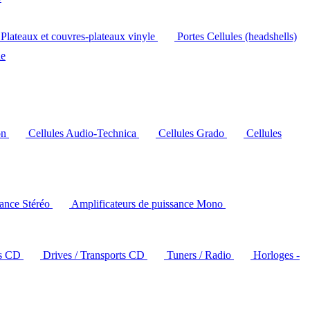
Plateaux et couvres-plateaux vinyle
Portes Cellules (headshells)
le
on
Cellules Audio-Technica
Cellules Grado
Cellules
sance Stéréo
Amplificateurs de puissance Mono
rs CD
Drives / Transports CD
Tuners / Radio
Horloges -