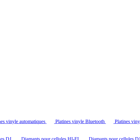
Tél. : +32 2 538 44 51 (mar-sam, 10h-12h30 et 14h-18h30)
nes vinyle automatiques
Platines vinyle Bluetooth
Platines vin
les DJ
Diamants pour cellules HI-FI
Diamants pour cellules D