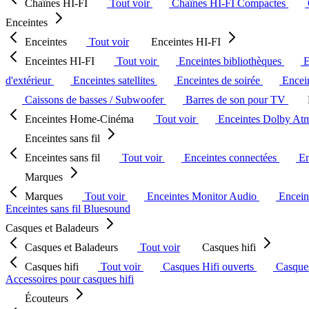
Chaînes HI-FI
Tout voir
Chaînes HI-FI Compactes
Enceintes
Enceintes
Tout voir
Enceintes HI-FI
Enceintes HI-FI
Tout voir
Enceintes bibliothèques
E
d'extérieur
Enceintes satellites
Enceintes de soirée
Encein
Caissons de basses / Subwoofer
Barres de son pour TV
Enceintes Home-Cinéma
Tout voir
Enceintes Dolby At
Enceintes sans fil
Enceintes sans fil
Tout voir
Enceintes connectées
En
Marques
Marques
Tout voir
Enceintes Monitor Audio
Encein
Enceintes sans fil Bluesound
Casques et Baladeurs
Casques et Baladeurs
Tout voir
Casques hifi
Casques hifi
Tout voir
Casques Hifi ouverts
Casque
Accessoires pour casques hifi
Écouteurs