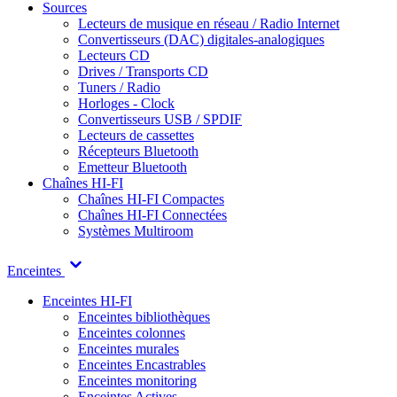
Sources
Lecteurs de musique en réseau / Radio Internet
Convertisseurs (DAC) digitales-analogiques
Lecteurs CD
Drives / Transports CD
Tuners / Radio
Horloges - Clock
Convertisseurs USB / SPDIF
Lecteurs de cassettes
Récepteurs Bluetooth
Emetteur Bluetooth
Chaînes HI-FI
Chaînes HI-FI Compactes
Chaînes HI-FI Connectées
Systèmes Multiroom
Enceintes
Enceintes HI-FI
Enceintes bibliothèques
Enceintes colonnes
Enceintes murales
Enceintes Encastrables
Enceintes monitoring
Enceintes Actives