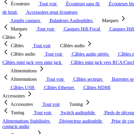
Écouteurs
Tout voir
Écouteurs sans fil
Écouteurs bl
de bruit
Accessoires pour écouteurs
Amplis casques
Baladeurs Audiophiles
Marques
Marques
Tout voir
Casques Hifi Focal
Casques Hif
Câbles
Câbles
Tout voir
Câbles audio
Câbles audio
Tout voir
Câbles audio stéréo
Câbles 
Câbles mini jack vers mini jack
Câbles mini jack vers RCA/Cin
Alimentations
Alimentations
Tout voir
Câbles secteurs
Barrettes s
Câbles USB
Câbles Ethernet
Câbles HDMI
Accessoires
Accessoires
Tout voir
Tuning
Tuning
Tout voir
Switch audiophile
Pieds de décou
Alimentations Stabilisées
Disjoncteur audiophile
Prise de co
contacts audio