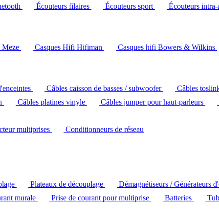
uetooth
Écouteurs filaires
Écouteurs sport
Écouteurs intra-
i Meze
Casques Hifi Hifiman
Casques hifi Bowers & Wilkins
d'enceintes
Câbles caisson de basses / subwoofer
Câbles toslin
ch
Câbles platines vinyle
Câbles jumper pour haut-parleurs
ecteur multiprises
Conditionneurs de réseau
plage
Plateaux de découplage
Démagnétiseurs / Générateurs d
urant murale
Prise de courant pour multiprise
Batteries
Tub