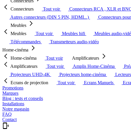
Connecteurs
Connecteurs
Tout voir
Connecteurs RCA , XLR et BN
Autres connecteurs (DIN 5 PIN, HDMI...)
Connecteurs pour 
Meubles
Meubles
Tout voir
Meubles hifi
Meubles audio-vid
Télécommandes
Transmetteurs audio-vidéo
Home-cinéma
Home-cinéma
Tout voir
Amplificateurs
Amplificateurs
Tout voir
Amplis Home-Cinéma
Pré
Projecteurs UHD-4K
Projecteurs home-cinéma
Lecteur
Ecrans de projection
Tout voir
Ecrans Manuels
Ecr
Promotions
Marques
Blog : tests et conseils
Installations
Notre magasin
FAQ
Contact