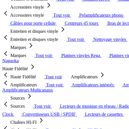
Accessoires vinyle
Accessoires vinyle
Tout voir
Préamplificateurs phono
Câbles pour porte cellule
Centreurs 45 tours
Bras de lec
Entretien et disques vinyle
Entretien et disques vinyle
Tout voir
Nettoyage vinyles
Marques
Marques
Tout voir
Platines vinyles Rega
Platines v
Nagaoka
Haute Fidélité
Haute Fidélité
Tout voir
Amplificateurs
Amplificateurs
Tout voir
Amplificateurs intégrés
Amp
Amplificateurs Multicanaux
Sources
Sources
Tout voir
Lecteurs de musique en réseau / Radi
Clock
Convertisseurs USB / SPDIF
Lecteurs de cassettes
Chaînes HI-FI