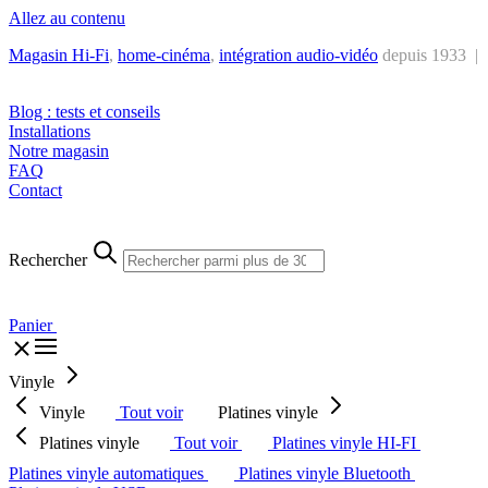
Allez au contenu
Magasin Hi-Fi
,
home-cinéma
,
intégra
tion audio-vidéo
depuis 1933 |
Tél. : +32 2 538 44 51 (mar-sam, 10h-12h30 et 14h-18h30)
Blog : tests et conseils
Installations
Notre magasin
FAQ
Contact
Rechercher
Panier
Vinyle
Vinyle
Tout voir
Platines vinyle
Platines vinyle
Tout voir
Platines vinyle HI-FI
Platines vinyle automatiques
Platines vinyle Bluetooth