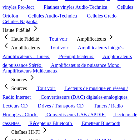
vinyles Pro-Ject
Platines vinyles Audio-Technica
Cellules
Ortofon
Cellules Audio-Technica
Cellules Grado
Cellules Nagaoka
Haute Fidélité
Haute Fidélité
Tout voir
Amplificateurs
Amplificateurs
Tout voir
Amplificateurs intégrés
Amplificateurs - Tuners
Préamplificateurs
Amplificateurs
de puissance Stéréo
Amplificateurs de puissance Mono
Amplificateurs Multicanaux
Sources
Sources
Tout voir
Lecteurs de musique en réseau /
Radio Internet
Convertisseurs (DAC) digitales-analogiques
Lecteurs CD
Drives / Transports CD
Tuners / Radio
Horloges - Clock
Convertisseurs USB / SPDIF
Lecteurs de
cassettes
Récepteurs Bluetooth
Emetteur Bluetooth
Chaînes HI-FI