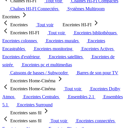
Chaînes HI-FI
Tout voir
Chaînes HI-FI Compactes
Chaînes HI-FI Connectées
Systèmes Multiroom
Enceintes
Enceintes
Tout voir
Enceintes HI-FI
Enceintes HI-FI
Tout voir
Enceintes bibliothèques
Enceintes colonnes
Enceintes murales
Enceintes
Encastrables
Enceintes monitoring
Enceintes Actives
Enceintes d'extérieur
Enceintes satellites
Enceintes de
soirée
Enceintes pc et multimedias
Caissons de basses / Subwoofer
Barres de son pour TV
Enceintes Home-Cinéma
Enceintes Home-Cinéma
Tout voir
Enceintes Dolby
Atmos
Enceintes Centrales
Ensembles 2.1
Ensembles
5.1
Enceintes Surround
Enceintes sans fil
Enceintes sans fil
Tout voir
Enceintes connectées