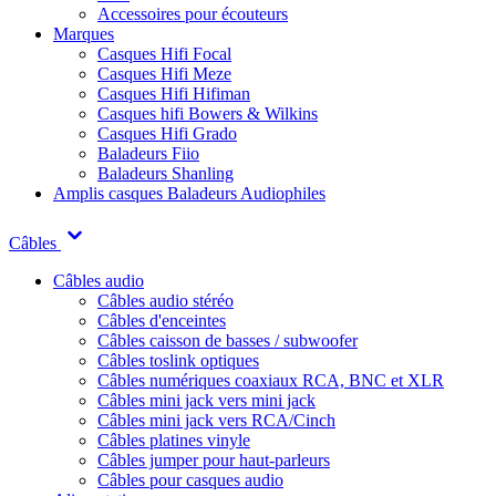
Accessoires pour écouteurs
Marques
Casques Hifi Focal
Casques Hifi Meze
Casques Hifi Hifiman
Casques hifi Bowers & Wilkins
Casques Hifi Grado
Baladeurs Fiio
Baladeurs Shanling
Amplis casques
Baladeurs Audiophiles
Câbles
Câbles audio
Câbles audio stéréo
Câbles d'enceintes
Câbles caisson de basses / subwoofer
Câbles toslink optiques
Câbles numériques coaxiaux RCA, BNC et XLR
Câbles mini jack vers mini jack
Câbles mini jack vers RCA/Cinch
Câbles platines vinyle
Câbles jumper pour haut-parleurs
Câbles pour casques audio