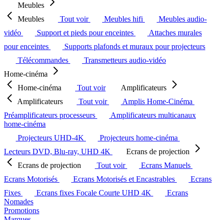
Meubles
Meubles
Tout voir
Meubles hifi
Meubles audio-
vidéo
Support et pieds pour enceintes
Attaches murales
pour enceintes
Supports plafonds et muraux pour projecteurs
Télécommandes
Transmetteurs audio-vidéo
Home-cinéma
Home-cinéma
Tout voir
Amplificateurs
Amplificateurs
Tout voir
Amplis Home-Cinéma
Préamplificateurs processeurs
Amplificateurs multicanaux
home-cinéma
Projecteurs UHD-4K
Projecteurs home-cinéma
Lecteurs DVD, Blu-ray, UHD 4K
Ecrans de projection
Ecrans de projection
Tout voir
Ecrans Manuels
Ecrans Motorisés
Ecrans Motorisés et Encastrables
Ecrans
Fixes
Ecrans fixes Focale Courte UHD 4K
Ecrans
Nomades
Promotions
Marques