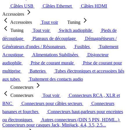
Câbles USB
Câbles Ethernet
Câbles HDMI
Accessoires
Accessoires
Tout voir
Tuning
Tuning
Tout voir
Switch audiophile
Pieds de
découplage
Plateaux de découplage
Démagnétiseurs /
Générateurs d'ondes / Résonateurs
Fusibles
Traitement
Acoustique
Alimentations Stabilisées
Disjoncteur
audiophile
Prise de courant murale
Prise de courant pour
multiprise
Batteries
Tubes électroniques et accessoires liés
aux tubes
Traitement des contacts audio
Connecteurs
Connecteurs
Tout voir
Connecteurs RCA , XLR et
BNC
Connecteurs pour câbles secteurs
Connecteurs
bananes et fourches
Connecteurs haut-parleurs pour enceintes
ou électroniques
Autres connecteurs (DIN 5 PIN, HDMI...)
Connecteurs pour casques Jack, Minijack, 4.4, 3.5, 2.5...