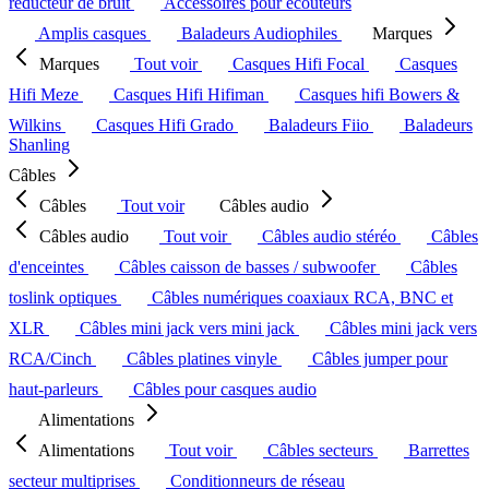
réducteur de bruit
Accessoires pour écouteurs
Amplis casques
Baladeurs Audiophiles
Marques
Marques
Tout voir
Casques Hifi Focal
Casques
Hifi Meze
Casques Hifi Hifiman
Casques hifi Bowers &
Wilkins
Casques Hifi Grado
Baladeurs Fiio
Baladeurs
Shanling
Câbles
Câbles
Tout voir
Câbles audio
Câbles audio
Tout voir
Câbles audio stéréo
Câbles
d'enceintes
Câbles caisson de basses / subwoofer
Câbles
toslink optiques
Câbles numériques coaxiaux RCA, BNC et
XLR
Câbles mini jack vers mini jack
Câbles mini jack vers
RCA/Cinch
Câbles platines vinyle
Câbles jumper pour
haut-parleurs
Câbles pour casques audio
Alimentations
Alimentations
Tout voir
Câbles secteurs
Barrettes
secteur multiprises
Conditionneurs de réseau