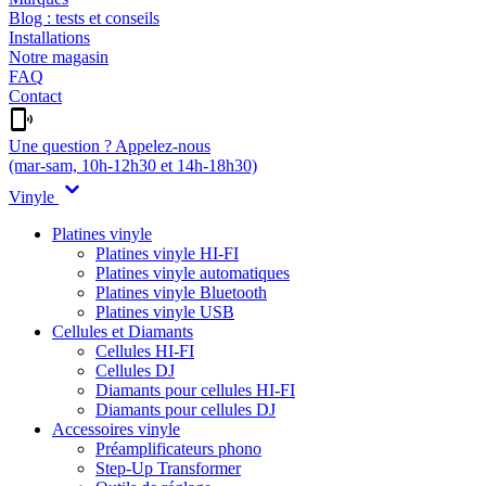
Blog : tests et conseils
Installations
Notre magasin
FAQ
Contact
Une question ? Appelez-nous
(mar-sam, 10h-12h30 et 14h-18h30)
Vinyle
Platines vinyle
Platines vinyle HI-FI
Platines vinyle automatiques
Platines vinyle Bluetooth
Platines vinyle USB
Cellules et Diamants
Cellules HI-FI
Cellules DJ
Diamants pour cellules HI-FI
Diamants pour cellules DJ
Accessoires vinyle
Préamplificateurs phono
Step-Up Transformer