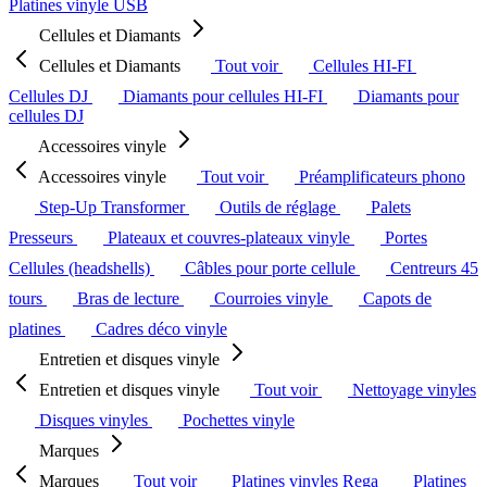
Platines vinyle USB
Cellules et Diamants
Cellules et Diamants
Tout voir
Cellules HI-FI
Cellules DJ
Diamants pour cellules HI-FI
Diamants pour
cellules DJ
Accessoires vinyle
Accessoires vinyle
Tout voir
Préamplificateurs phono
Step-Up Transformer
Outils de réglage
Palets
Presseurs
Plateaux et couvres-plateaux vinyle
Portes
Cellules (headshells)
Câbles pour porte cellule
Centreurs 45
tours
Bras de lecture
Courroies vinyle
Capots de
platines
Cadres déco vinyle
Entretien et disques vinyle
Entretien et disques vinyle
Tout voir
Nettoyage vinyles
Disques vinyles
Pochettes vinyle
Marques
Marques
Tout voir
Platines vinyles Rega
Platines