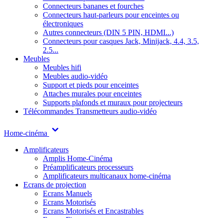
Connecteurs bananes et fourches
Connecteurs haut-parleurs pour enceintes ou
électroniques
Autres connecteurs (DIN 5 PIN, HDMI...)
Connecteurs pour casques Jack, Minijack, 4.4, 3.5,
2.5...
Meubles
Meubles hifi
Meubles audio-vidéo
Support et pieds pour enceintes
Attaches murales pour enceintes
Supports plafonds et muraux pour projecteurs
Télécommandes
Transmetteurs audio-vidéo
Home-cinéma
Amplificateurs
Amplis Home-Cinéma
Préamplificateurs processeurs
Amplificateurs multicanaux home-cinéma
Ecrans de projection
Ecrans Manuels
Ecrans Motorisés
Ecrans Motorisés et Encastrables