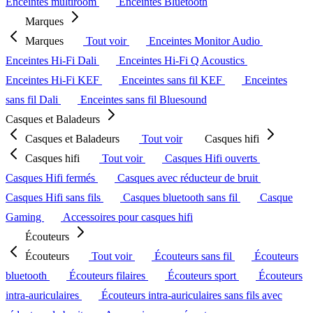
Enceintes multiroom
Enceintes Bluetooth
Marques
Marques
Tout voir
Enceintes Monitor Audio
Enceintes Hi-Fi Dali
Enceintes Hi-Fi Q Acoustics
Enceintes Hi-Fi KEF
Enceintes sans fil KEF
Enceintes
sans fil Dali
Enceintes sans fil Bluesound
Casques et Baladeurs
Casques et Baladeurs
Tout voir
Casques hifi
Casques hifi
Tout voir
Casques Hifi ouverts
Casques Hifi fermés
Casques avec réducteur de bruit
Casques Hifi sans fils
Casques bluetooth sans fil
Casque
Gaming
Accessoires pour casques hifi
Écouteurs
Écouteurs
Tout voir
Écouteurs sans fil
Écouteurs
bluetooth
Écouteurs filaires
Écouteurs sport
Écouteurs
intra-auriculaires
Écouteurs intra-auriculaires sans fils avec