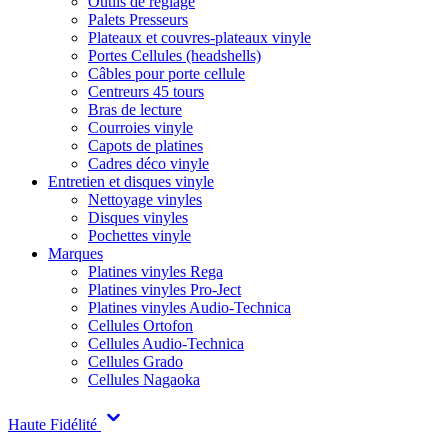
Outils de réglage
Palets Presseurs
Plateaux et couvres-plateaux vinyle
Portes Cellules (headshells)
Câbles pour porte cellule
Centreurs 45 tours
Bras de lecture
Courroies vinyle
Capots de platines
Cadres déco vinyle
Entretien et disques vinyle
Nettoyage vinyles
Disques vinyles
Pochettes vinyle
Marques
Platines vinyles Rega
Platines vinyles Pro-Ject
Platines vinyles Audio-Technica
Cellules Ortofon
Cellules Audio-Technica
Cellules Grado
Cellules Nagaoka
Haute Fidélité