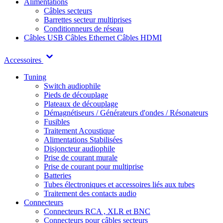
Alimentations
Câbles secteurs
Barrettes secteur multiprises
Conditionneurs de réseau
Câbles USB
Câbles Ethernet
Câbles HDMI
Accessoires
Tuning
Switch audiophile
Pieds de découplage
Plateaux de découplage
Démagnétiseurs / Générateurs d'ondes / Résonateurs
Fusibles
Traitement Acoustique
Alimentations Stabilisées
Disjoncteur audiophile
Prise de courant murale
Prise de courant pour multiprise
Batteries
Tubes électroniques et accessoires liés aux tubes
Traitement des contacts audio
Connecteurs
Connecteurs RCA , XLR et BNC
Connecteurs pour câbles secteurs