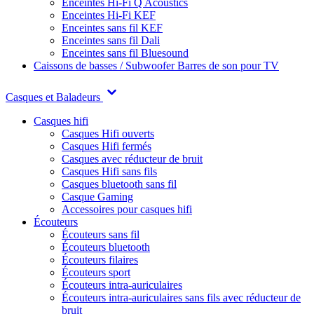
Enceintes Hi-Fi Q Acoustics
Enceintes Hi-Fi KEF
Enceintes sans fil KEF
Enceintes sans fil Dali
Enceintes sans fil Bluesound
Caissons de basses / Subwoofer
Barres de son pour TV
Casques et Baladeurs
Casques hifi
Casques Hifi ouverts
Casques Hifi fermés
Casques avec réducteur de bruit
Casques Hifi sans fils
Casques bluetooth sans fil
Casque Gaming
Accessoires pour casques hifi
Écouteurs
Écouteurs sans fil
Écouteurs bluetooth
Écouteurs filaires
Écouteurs sport
Écouteurs intra-auriculaires
Écouteurs intra-auriculaires sans fils avec réducteur de
bruit