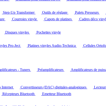
Step-Up Transformer
Outils de réglage
Palets Presseurs
ture
Courroies vinyle
Capots de platines
Cadres déco viny
Disques vinyles
Pochettes vinyle
inyles Pro-Ject
Platines vinyles Audio-Technica
Cellules Ortof
lificateurs - Tuners
Préamplificateurs
Amplificateurs de puis
o Internet
Convertisseurs (DAC) digitales-analogiques
Lecteu
Récepteurs Bluetooth
Emetteur Bluetooth