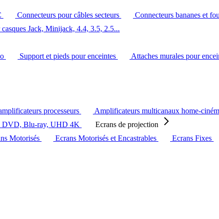
C
Connecteurs pour câbles secteurs
Connecteurs bananes et fo
casques Jack, Minijack, 4.4, 3.5, 2.5...
éo
Support et pieds pour enceintes
Attaches murales pour ence
amplificateurs processeurs
Amplificateurs multicanaux home-ciné
s DVD, Blu-ray, UHD 4K
Ecrans de projection
ans Motorisés
Ecrans Motorisés et Encastrables
Ecrans Fixes