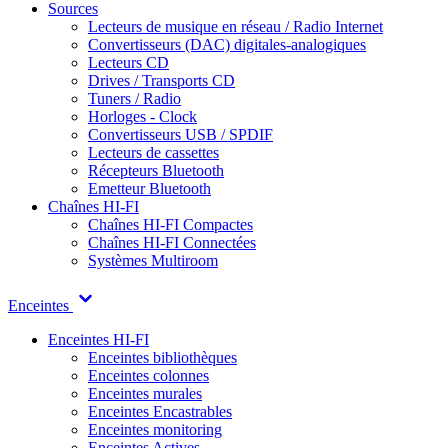
Sources
Lecteurs de musique en réseau / Radio Internet
Convertisseurs (DAC) digitales-analogiques
Lecteurs CD
Drives / Transports CD
Tuners / Radio
Horloges - Clock
Convertisseurs USB / SPDIF
Lecteurs de cassettes
Récepteurs Bluetooth
Emetteur Bluetooth
Chaînes HI-FI
Chaînes HI-FI Compactes
Chaînes HI-FI Connectées
Systèmes Multiroom
Enceintes
Enceintes HI-FI
Enceintes bibliothèques
Enceintes colonnes
Enceintes murales
Enceintes Encastrables
Enceintes monitoring
Enceintes Actives