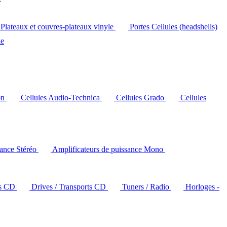
Plateaux et couvres-plateaux vinyle
Portes Cellules (headshells)
le
on
Cellules Audio-Technica
Cellules Grado
Cellules
sance Stéréo
Amplificateurs de puissance Mono
rs CD
Drives / Transports CD
Tuners / Radio
Horloges -