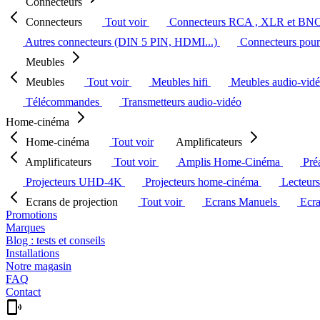
Connecteurs
Connecteurs
Tout voir
Connecteurs RCA , XLR et BN
Autres connecteurs (DIN 5 PIN, HDMI...)
Connecteurs pour 
Meubles
Meubles
Tout voir
Meubles hifi
Meubles audio-vid
Télécommandes
Transmetteurs audio-vidéo
Home-cinéma
Home-cinéma
Tout voir
Amplificateurs
Amplificateurs
Tout voir
Amplis Home-Cinéma
Pré
Projecteurs UHD-4K
Projecteurs home-cinéma
Lecteur
Ecrans de projection
Tout voir
Ecrans Manuels
Ecr
Promotions
Marques
Blog : tests et conseils
Installations
Notre magasin
FAQ
Contact