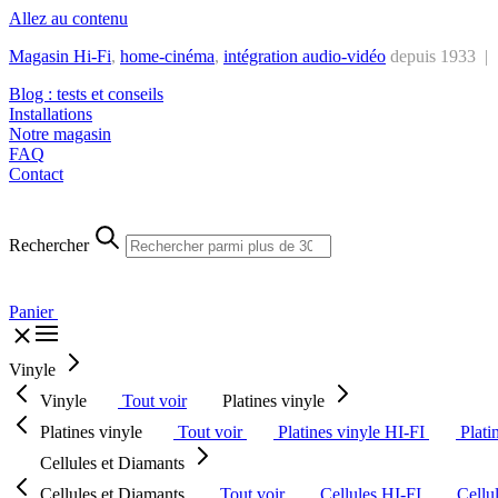
Allez au contenu
Magasin Hi-Fi
,
home-cinéma
,
intégra
tion audio-vidéo
depuis 1933 |
Blog : tests et conseils
Installations
Notre magasin
FAQ
Contact
Rechercher
Panier
Vinyle
Vinyle
Tout voir
Platines vinyle
Platines vinyle
Tout voir
Platines vinyle HI-FI
Plati
Cellules et Diamants
Cellules et Diamants
Tout voir
Cellules HI-FI
Cellu