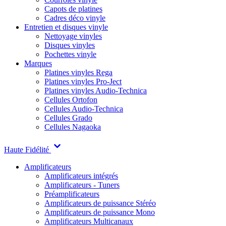
Capots de platines
Cadres déco vinyle
Entretien et disques vinyle
Nettoyage vinyles
Disques vinyles
Pochettes vinyle
Marques
Platines vinyles Rega
Platines vinyles Pro-Ject
Platines vinyles Audio-Technica
Cellules Ortofon
Cellules Audio-Technica
Cellules Grado
Cellules Nagaoka
Haute Fidélité
Amplificateurs
Amplificateurs intégrés
Amplificateurs - Tuners
Préamplificateurs
Amplificateurs de puissance Stéréo
Amplificateurs de puissance Mono
Amplificateurs Multicanaux