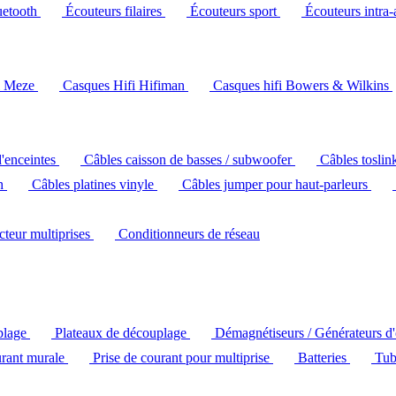
uetooth
Écouteurs filaires
Écouteurs sport
Écouteurs intra-
i Meze
Casques Hifi Hifiman
Casques hifi Bowers & Wilkins
d'enceintes
Câbles caisson de basses / subwoofer
Câbles toslin
ch
Câbles platines vinyle
Câbles jumper pour haut-parleurs
ecteur multiprises
Conditionneurs de réseau
plage
Plateaux de découplage
Démagnétiseurs / Générateurs d
urant murale
Prise de courant pour multiprise
Batteries
Tub