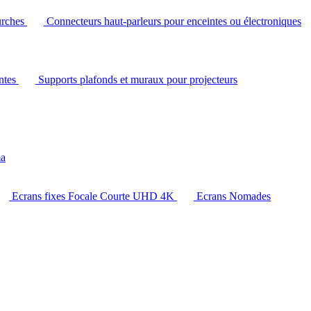
urches
Connecteurs haut-parleurs pour enceintes ou électroniques
intes
Supports plafonds et muraux pour projecteurs
ma
Ecrans fixes Focale Courte UHD 4K
Ecrans Nomades