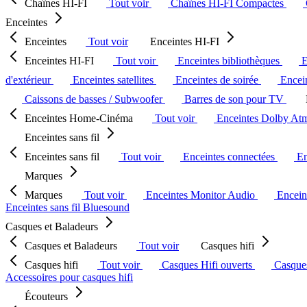
Chaînes HI-FI
Tout voir
Chaînes HI-FI Compactes
Enceintes
Enceintes
Tout voir
Enceintes HI-FI
Enceintes HI-FI
Tout voir
Enceintes bibliothèques
E
d'extérieur
Enceintes satellites
Enceintes de soirée
Encein
Caissons de basses / Subwoofer
Barres de son pour TV
Enceintes Home-Cinéma
Tout voir
Enceintes Dolby At
Enceintes sans fil
Enceintes sans fil
Tout voir
Enceintes connectées
En
Marques
Marques
Tout voir
Enceintes Monitor Audio
Encein
Enceintes sans fil Bluesound
Casques et Baladeurs
Casques et Baladeurs
Tout voir
Casques hifi
Casques hifi
Tout voir
Casques Hifi ouverts
Casque
Accessoires pour casques hifi
Écouteurs