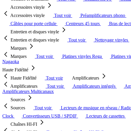
Accessoires vinyle
Accessoires vinyle
Tout voir
Préamplificateurs phono
Câbles pour porte cellule
Centreurs 45 tours
Bras de lec
Entretien et disques vinyle
Entretien et disques vinyle
Tout voir
Nettoyage vinyles
Marques
Marques
Tout voir
Platines vinyles Rega
Platines v
Nagaoka
Haute Fidélité
Haute Fidélité
Tout voir
Amplificateurs
Amplificateurs
Tout voir
Amplificateurs intégrés
Amp
Amplificateurs Multicanaux
Sources
Sources
Tout voir
Lecteurs de musique en réseau / Radi
Clock
Convertisseurs USB / SPDIF
Lecteurs de cassettes
Chaînes HI-FI