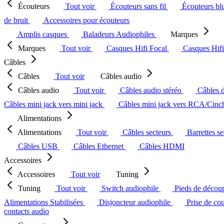
Écouteurs
Tout voir
Écouteurs sans fil
Écouteurs bl
de bruit
Accessoires pour écouteurs
Amplis casques
Baladeurs Audiophiles
Marques
Marques
Tout voir
Casques Hifi Focal
Casques Hif
Câbles
Câbles
Tout voir
Câbles audio
Câbles audio
Tout voir
Câbles audio stéréo
Câbles 
Câbles mini jack vers mini jack
Câbles mini jack vers RCA/Cin
Alimentations
Alimentations
Tout voir
Câbles secteurs
Barrettes s
Câbles USB
Câbles Ethernet
Câbles HDMI
Accessoires
Accessoires
Tout voir
Tuning
Tuning
Tout voir
Switch audiophile
Pieds de décou
Alimentations Stabilisées
Disjoncteur audiophile
Prise de co
contacts audio