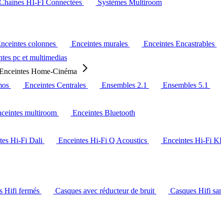
Chaînes HI-FI Connectées
Systèmes Multiroom
nceintes colonnes
Enceintes murales
Enceintes Encastrables
tes pc et multimedias
Enceintes Home-Cinéma
mos
Enceintes Centrales
Ensembles 2.1
Ensembles 5.1
ceintes multiroom
Enceintes Bluetooth
tes Hi-Fi Dali
Enceintes Hi-Fi Q Acoustics
Enceintes Hi-Fi 
s Hifi fermés
Casques avec réducteur de bruit
Casques Hifi san