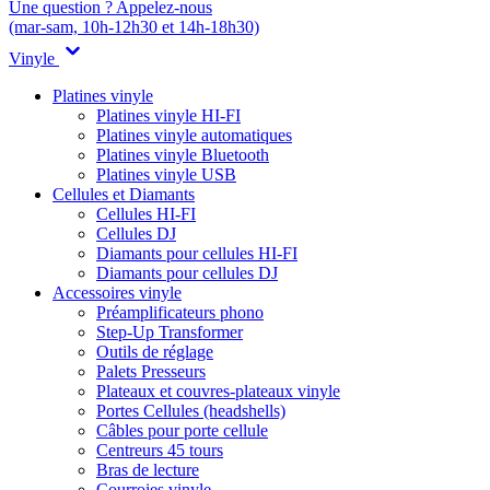
Une question ? Appelez-nous
(mar-sam, 10h-12h30 et 14h-18h30)
Vinyle
Platines vinyle
Platines vinyle HI-FI
Platines vinyle automatiques
Platines vinyle Bluetooth
Platines vinyle USB
Cellules et Diamants
Cellules HI-FI
Cellules DJ
Diamants pour cellules HI-FI
Diamants pour cellules DJ
Accessoires vinyle
Préamplificateurs phono
Step-Up Transformer
Outils de réglage
Palets Presseurs
Plateaux et couvres-plateaux vinyle
Portes Cellules (headshells)
Câbles pour porte cellule
Centreurs 45 tours
Bras de lecture
Courroies vinyle