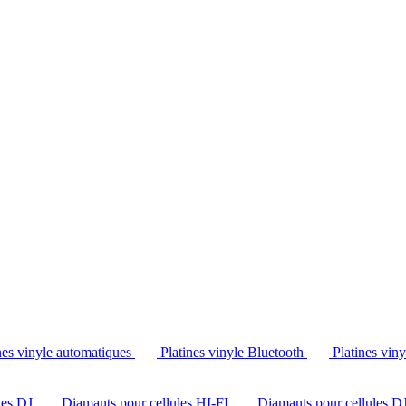
Tél. : +32 2 538 44 51 (mar-sam, 10h-12h30 et 14h-18h30)
nes vinyle automatiques
Platines vinyle Bluetooth
Platines vin
les DJ
Diamants pour cellules HI-FI
Diamants pour cellules D