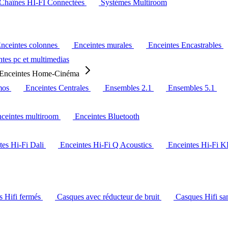
Chaînes HI-FI Connectées
Systèmes Multiroom
nceintes colonnes
Enceintes murales
Enceintes Encastrables
tes pc et multimedias
Enceintes Home-Cinéma
mos
Enceintes Centrales
Ensembles 2.1
Ensembles 5.1
ceintes multiroom
Enceintes Bluetooth
tes Hi-Fi Dali
Enceintes Hi-Fi Q Acoustics
Enceintes Hi-Fi 
s Hifi fermés
Casques avec réducteur de bruit
Casques Hifi san