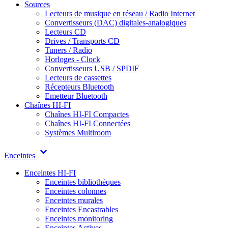
Sources
Lecteurs de musique en réseau / Radio Internet
Convertisseurs (DAC) digitales-analogiques
Lecteurs CD
Drives / Transports CD
Tuners / Radio
Horloges - Clock
Convertisseurs USB / SPDIF
Lecteurs de cassettes
Récepteurs Bluetooth
Emetteur Bluetooth
Chaînes HI-FI
Chaînes HI-FI Compactes
Chaînes HI-FI Connectées
Systèmes Multiroom
Enceintes
Enceintes HI-FI
Enceintes bibliothèques
Enceintes colonnes
Enceintes murales
Enceintes Encastrables
Enceintes monitoring
Enceintes Actives