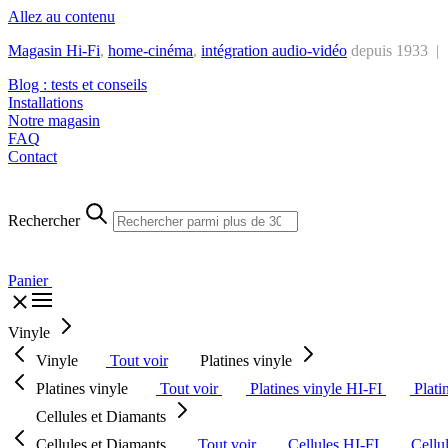
Allez au contenu
Magasin Hi-Fi
,
home-cinéma
,
intégra
tion audio-vidéo
depuis 1933 |
Blog : tests et conseils
Installations
Notre magasin
FAQ
Contact
Rechercher
Panier
Vinyle
Vinyle
Tout voir
Platines vinyle
Platines vinyle
Tout voir
Platines vinyle HI-FI
Plati
Cellules et Diamants
Cellules et Diamants
Tout voir
Cellules HI-FI
Cellu