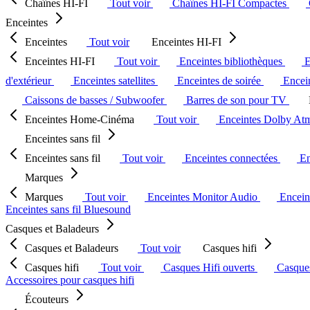
Chaînes HI-FI
Tout voir
Chaînes HI-FI Compactes
Enceintes
Enceintes
Tout voir
Enceintes HI-FI
Enceintes HI-FI
Tout voir
Enceintes bibliothèques
E
d'extérieur
Enceintes satellites
Enceintes de soirée
Encein
Caissons de basses / Subwoofer
Barres de son pour TV
Enceintes Home-Cinéma
Tout voir
Enceintes Dolby At
Enceintes sans fil
Enceintes sans fil
Tout voir
Enceintes connectées
En
Marques
Marques
Tout voir
Enceintes Monitor Audio
Encein
Enceintes sans fil Bluesound
Casques et Baladeurs
Casques et Baladeurs
Tout voir
Casques hifi
Casques hifi
Tout voir
Casques Hifi ouverts
Casque
Accessoires pour casques hifi
Écouteurs