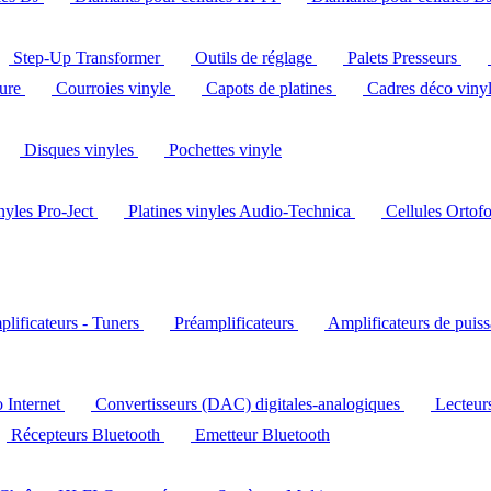
Step-Up Transformer
Outils de réglage
Palets Presseurs
ture
Courroies vinyle
Capots de platines
Cadres déco viny
Disques vinyles
Pochettes vinyle
inyles Pro-Ject
Platines vinyles Audio-Technica
Cellules Ortof
lificateurs - Tuners
Préamplificateurs
Amplificateurs de puis
o Internet
Convertisseurs (DAC) digitales-analogiques
Lecteu
Récepteurs Bluetooth
Emetteur Bluetooth