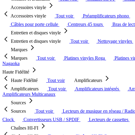
Accessoires vinyle
Accessoires vinyle
Tout voir
Préamplificateurs phono
Câbles pour porte cellule
Centreurs 45 tours
Bras de lec
Entretien et disques vinyle
Entretien et disques vinyle
Tout voir
Nettoyage vinyles
Marques
Marques
Tout voir
Platines vinyles Rega
Platines v
Nagaoka
Haute Fidélité
Haute Fidélité
Tout voir
Amplificateurs
Amplificateurs
Tout voir
Amplificateurs intégrés
Amp
Amplificateurs Multicanaux
Sources
Sources
Tout voir
Lecteurs de musique en réseau / Radi
Clock
Convertisseurs USB / SPDIF
Lecteurs de cassettes
Chaînes HI-FI