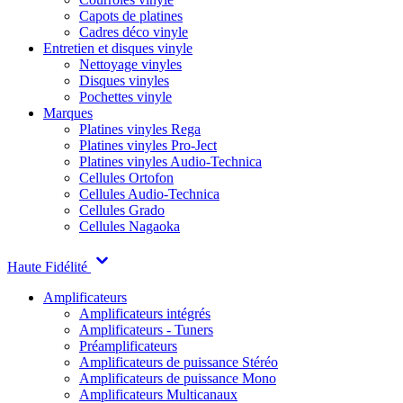
Capots de platines
Cadres déco vinyle
Entretien et disques vinyle
Nettoyage vinyles
Disques vinyles
Pochettes vinyle
Marques
Platines vinyles Rega
Platines vinyles Pro-Ject
Platines vinyles Audio-Technica
Cellules Ortofon
Cellules Audio-Technica
Cellules Grado
Cellules Nagaoka
Haute Fidélité
Amplificateurs
Amplificateurs intégrés
Amplificateurs - Tuners
Préamplificateurs
Amplificateurs de puissance Stéréo
Amplificateurs de puissance Mono
Amplificateurs Multicanaux