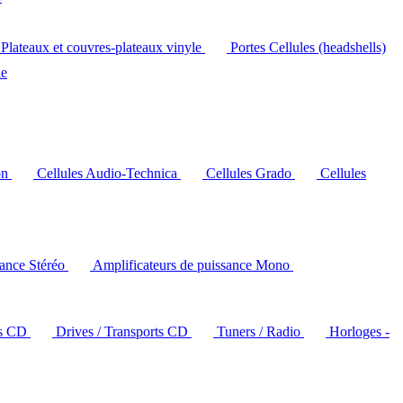
Plateaux et couvres-plateaux vinyle
Portes Cellules (headshells)
le
on
Cellules Audio-Technica
Cellules Grado
Cellules
sance Stéréo
Amplificateurs de puissance Mono
rs CD
Drives / Transports CD
Tuners / Radio
Horloges -