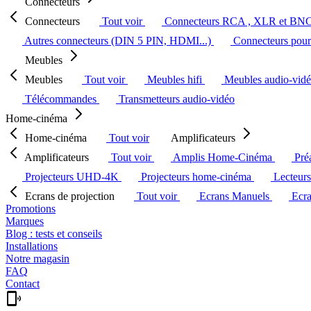
Connecteurs
Connecteurs
Tout voir
Connecteurs RCA , XLR et BN
Autres connecteurs (DIN 5 PIN, HDMI...)
Connecteurs pour 
Meubles
Meubles
Tout voir
Meubles hifi
Meubles audio-vid
Télécommandes
Transmetteurs audio-vidéo
Home-cinéma
Home-cinéma
Tout voir
Amplificateurs
Amplificateurs
Tout voir
Amplis Home-Cinéma
Pré
Projecteurs UHD-4K
Projecteurs home-cinéma
Lecteur
Ecrans de projection
Tout voir
Ecrans Manuels
Ecr
Promotions
Marques
Blog : tests et conseils
Installations
Notre magasin
FAQ
Contact