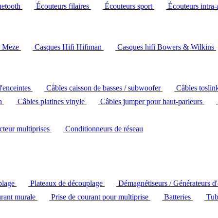
uetooth
Écouteurs filaires
Écouteurs sport
Écouteurs intra-
i Meze
Casques Hifi Hifiman
Casques hifi Bowers & Wilkins
d'enceintes
Câbles caisson de basses / subwoofer
Câbles toslin
ch
Câbles platines vinyle
Câbles jumper pour haut-parleurs
ecteur multiprises
Conditionneurs de réseau
plage
Plateaux de découplage
Démagnétiseurs / Générateurs d
urant murale
Prise de courant pour multiprise
Batteries
Tub