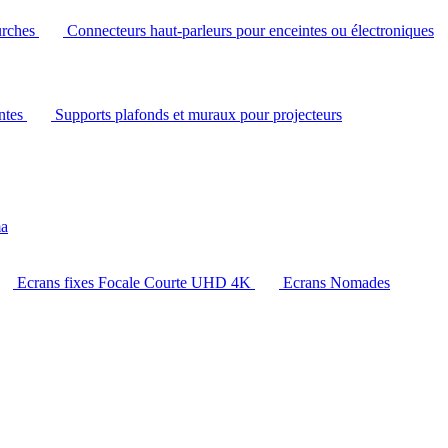
urches
Connecteurs haut-parleurs pour enceintes ou électroniques
intes
Supports plafonds et muraux pour projecteurs
ma
Ecrans fixes Focale Courte UHD 4K
Ecrans Nomades