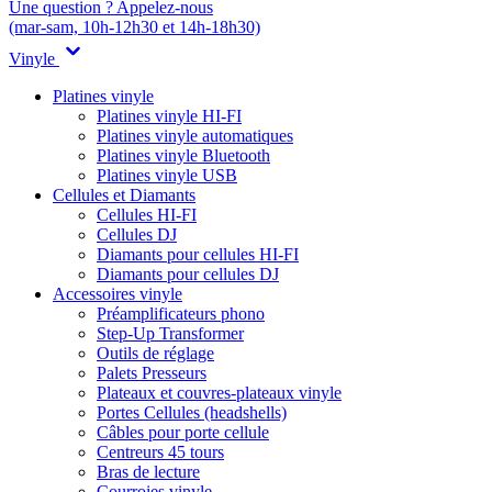
Une question ? Appelez-nous
(mar-sam, 10h-12h30 et 14h-18h30)
Vinyle
Platines vinyle
Platines vinyle HI-FI
Platines vinyle automatiques
Platines vinyle Bluetooth
Platines vinyle USB
Cellules et Diamants
Cellules HI-FI
Cellules DJ
Diamants pour cellules HI-FI
Diamants pour cellules DJ
Accessoires vinyle
Préamplificateurs phono
Step-Up Transformer
Outils de réglage
Palets Presseurs
Plateaux et couvres-plateaux vinyle
Portes Cellules (headshells)
Câbles pour porte cellule
Centreurs 45 tours
Bras de lecture
Courroies vinyle