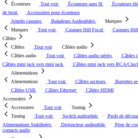
Écouteurs
Tout voir
Écouteurs sans fil
Écouteurs bl
de bruit
Accessoires pour écouteurs
Amplis casques
Baladeurs Audiophiles
Marques
Marques
Tout voir
Casques Hifi Focal
Casques Hif
Câbles
Câbles
Tout voir
Câbles audio
Câbles audio
Tout voir
Câbles audio stéréo
Câbles 
Câbles mini jack vers mini jack
Câbles mini jack vers RCA/Cin
Alimentations
Alimentations
Tout voir
Câbles secteurs
Barrettes s
Câbles USB
Câbles Ethernet
Câbles HDMI
Accessoires
Accessoires
Tout voir
Tuning
Tuning
Tout voir
Switch audiophile
Pieds de décou
Alimentations Stabilisées
Disjoncteur audiophile
Prise de co
contacts audio