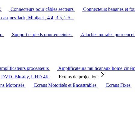
C
Connecteurs pour câbles secteurs
Connecteurs bananes et fo
casques Jack, Minijack, 4.4, 3.5, 2.5...
éo
Support et pieds pour enceintes
Attaches murales pour ence
amplificateurs processeurs
Amplificateurs multicanaux home-ciné
s DVD, Blu-ray, UHD 4K
Ecrans de projection
ans Motorisés
Ecrans Motorisés et Encastrables
Ecrans Fixes