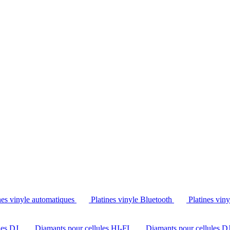
Tél. : +32 2 538 44 51 (mar-sam, 10h-12h30 et 14h-18h30)
nes vinyle automatiques
Platines vinyle Bluetooth
Platines vin
les DJ
Diamants pour cellules HI-FI
Diamants pour cellules D