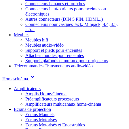
Connecteurs bananes et fourches
Connecteurs haut-parleurs pour enceintes ou
électroniques
Autres connecteurs (DIN 5 PIN, HDMI...)
Connecteurs pour casques Jack, Minijack, 4.4, 3.5,
2.5...
Meubles
Meubles hifi
Meubles audio-vidéo
Support et pieds pour enceintes
Attaches murales pour enceintes
Supports plafonds et muraux pour projecteurs
Télécommandes
Transmetteurs audio-vidéo
Home-cinéma
Amplificateurs
Amplis Home-Cinéma
Préamplificateurs processeurs
Amplificateurs multicanaux home-cinéma
Ecrans de projection
Ecrans Manuels
Ecrans Motorisés
Ecrans Motorisés et Encastrables