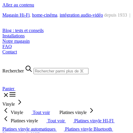
Allez au contenu
Magasin Hi-Fi
,
home-cinéma
,
intégra
tion audio-vidéo
depuis 1933 |
Tél. : +32 2 538 44 51 (mar-sam, 10h-12h30 et 14h-18h30)
Blog : tests et conseils
Installations
Notre magasin
FAQ
Contact
Rechercher
Panier
Vinyle
Vinyle
Tout voir
Platines vinyle
Platines vinyle
Tout voir
Platines vinyle HI-FI
Platines vinyle automatiques
Platines vinyle Bluetooth