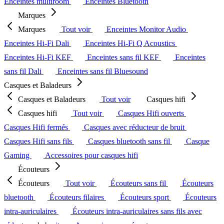
Enceintes multiroom
Enceintes Bluetooth
Marques
Marques
Tout voir
Enceintes Monitor Audio
Enceintes Hi-Fi Dali
Enceintes Hi-Fi Q Acoustics
Enceintes Hi-Fi KEF
Enceintes sans fil KEF
Enceintes
sans fil Dali
Enceintes sans fil Bluesound
Casques et Baladeurs
Casques et Baladeurs
Tout voir
Casques hifi
Casques hifi
Tout voir
Casques Hifi ouverts
Casques Hifi fermés
Casques avec réducteur de bruit
Casques Hifi sans fils
Casques bluetooth sans fil
Casque
Gaming
Accessoires pour casques hifi
Écouteurs
Écouteurs
Tout voir
Écouteurs sans fil
Écouteurs
bluetooth
Écouteurs filaires
Écouteurs sport
Écouteurs
intra-auriculaires
Écouteurs intra-auriculaires sans fils avec