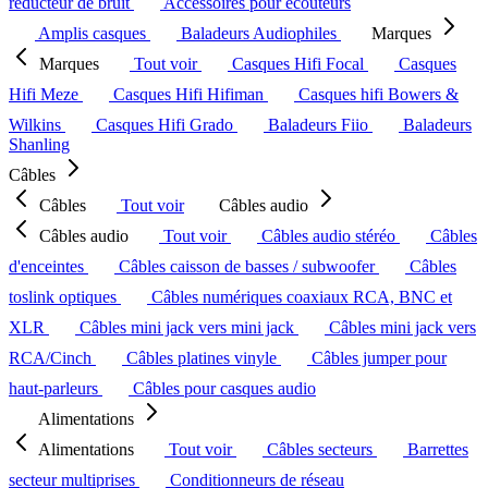
réducteur de bruit
Accessoires pour écouteurs
Amplis casques
Baladeurs Audiophiles
Marques
Marques
Tout voir
Casques Hifi Focal
Casques
Hifi Meze
Casques Hifi Hifiman
Casques hifi Bowers &
Wilkins
Casques Hifi Grado
Baladeurs Fiio
Baladeurs
Shanling
Câbles
Câbles
Tout voir
Câbles audio
Câbles audio
Tout voir
Câbles audio stéréo
Câbles
d'enceintes
Câbles caisson de basses / subwoofer
Câbles
toslink optiques
Câbles numériques coaxiaux RCA, BNC et
XLR
Câbles mini jack vers mini jack
Câbles mini jack vers
RCA/Cinch
Câbles platines vinyle
Câbles jumper pour
haut-parleurs
Câbles pour casques audio
Alimentations
Alimentations
Tout voir
Câbles secteurs
Barrettes
secteur multiprises
Conditionneurs de réseau