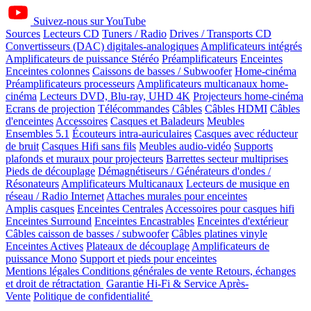
Suivez-nous sur YouTube
Sources
Lecteurs CD
Tuners / Radio
Drives / Transports CD
Convertisseurs (DAC) digitales-analogiques
Amplificateurs intégrés
Amplificateurs de puissance Stéréo
Préamplificateurs
Enceintes
Enceintes colonnes
Caissons de basses / Subwoofer
Home-cinéma
Préamplificateurs processeurs
Amplificateurs multicanaux home-
cinéma
Lecteurs DVD, Blu-ray, UHD 4K
Projecteurs home-cinéma
Ecrans de projection
Télécommandes
Câbles
Câbles HDMI
Câbles
d'enceintes
Accessoires
Casques et Baladeurs
Meubles
Ensembles 5.1
Écouteurs intra-auriculaires
Casques avec réducteur
de bruit
Casques Hifi sans fils
Meubles audio-vidéo
Supports
plafonds et muraux pour projecteurs
Barrettes secteur multiprises
Pieds de découplage
Démagnétiseurs / Générateurs d'ondes /
Résonateurs
Amplificateurs Multicanaux
Lecteurs de musique en
réseau / Radio Internet
Attaches murales pour enceintes
Amplis casques
Enceintes Centrales
Accessoires pour casques hifi
Enceintes Surround
Enceintes Encastrables
Enceintes d'extérieur
Câbles caisson de basses / subwoofer
Câbles platines vinyle
Enceintes Actives
Plateaux de découplage
Amplificateurs de
puissance Mono
Support et pieds pour enceintes
Mentions légales
Conditions générales de vente
Retours, échanges
et droit de rétractation
Garantie Hi-Fi & Service Après-
Vente
Politique de confidentialité