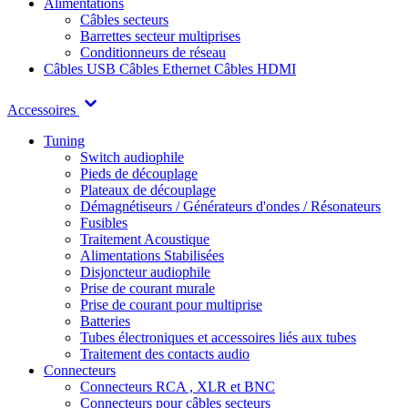
Alimentations
Câbles secteurs
Barrettes secteur multiprises
Conditionneurs de réseau
Câbles USB
Câbles Ethernet
Câbles HDMI
Accessoires
Tuning
Switch audiophile
Pieds de découplage
Plateaux de découplage
Démagnétiseurs / Générateurs d'ondes / Résonateurs
Fusibles
Traitement Acoustique
Alimentations Stabilisées
Disjoncteur audiophile
Prise de courant murale
Prise de courant pour multiprise
Batteries
Tubes électroniques et accessoires liés aux tubes
Traitement des contacts audio
Connecteurs
Connecteurs RCA , XLR et BNC
Connecteurs pour câbles secteurs