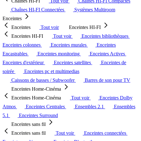
Chaînes HI-FI
Tout voir
Chaînes HI-FI Compactes
Chaînes HI-FI Connectées
Systèmes Multiroom
Enceintes
Enceintes
Tout voir
Enceintes HI-FI
Enceintes HI-FI
Tout voir
Enceintes bibliothèques
Enceintes colonnes
Enceintes murales
Enceintes
Encastrables
Enceintes monitoring
Enceintes Actives
Enceintes d'extérieur
Enceintes satellites
Enceintes de
soirée
Enceintes pc et multimedias
Caissons de basses / Subwoofer
Barres de son pour TV
Enceintes Home-Cinéma
Enceintes Home-Cinéma
Tout voir
Enceintes Dolby
Atmos
Enceintes Centrales
Ensembles 2.1
Ensembles
5.1
Enceintes Surround
Enceintes sans fil
Enceintes sans fil
Tout voir
Enceintes connectées