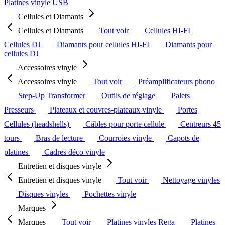
Platines vinyle USB
Cellules et Diamants
Cellules et Diamants
Tout voir
Cellules HI-FI
Cellules DJ
Diamants pour cellules HI-FI
Diamants pour
cellules DJ
Accessoires vinyle
Accessoires vinyle
Tout voir
Préamplificateurs phono
Step-Up Transformer
Outils de réglage
Palets
Presseurs
Plateaux et couvres-plateaux vinyle
Portes
Cellules (headshells)
Câbles pour porte cellule
Centreurs 45
tours
Bras de lecture
Courroies vinyle
Capots de
platines
Cadres déco vinyle
Entretien et disques vinyle
Entretien et disques vinyle
Tout voir
Nettoyage vinyles
Disques vinyles
Pochettes vinyle
Marques
Marques
Tout voir
Platines vinyles Rega
Platines