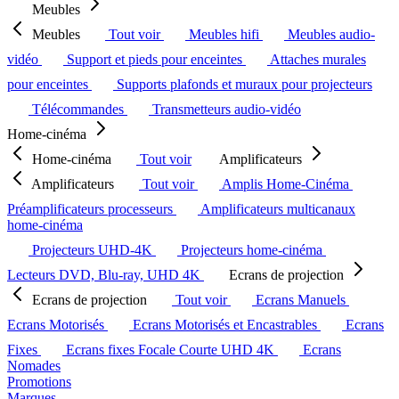
Meubles
Meubles
Tout voir
Meubles hifi
Meubles audio-
vidéo
Support et pieds pour enceintes
Attaches murales
pour enceintes
Supports plafonds et muraux pour projecteurs
Télécommandes
Transmetteurs audio-vidéo
Home-cinéma
Home-cinéma
Tout voir
Amplificateurs
Amplificateurs
Tout voir
Amplis Home-Cinéma
Préamplificateurs processeurs
Amplificateurs multicanaux
home-cinéma
Projecteurs UHD-4K
Projecteurs home-cinéma
Lecteurs DVD, Blu-ray, UHD 4K
Ecrans de projection
Ecrans de projection
Tout voir
Ecrans Manuels
Ecrans Motorisés
Ecrans Motorisés et Encastrables
Ecrans
Fixes
Ecrans fixes Focale Courte UHD 4K
Ecrans
Nomades
Promotions
Marques