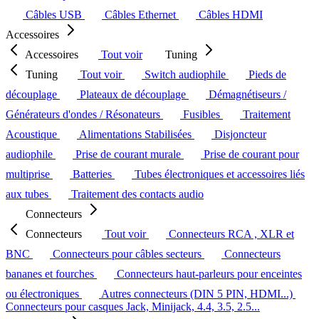
Câbles USB
Câbles Ethernet
Câbles HDMI
Accessoires
Accessoires
Tout voir
Tuning
Tuning
Tout voir
Switch audiophile
Pieds de
découplage
Plateaux de découplage
Démagnétiseurs /
Générateurs d'ondes / Résonateurs
Fusibles
Traitement
Acoustique
Alimentations Stabilisées
Disjoncteur
audiophile
Prise de courant murale
Prise de courant pour
multiprise
Batteries
Tubes électroniques et accessoires liés
aux tubes
Traitement des contacts audio
Connecteurs
Connecteurs
Tout voir
Connecteurs RCA , XLR et
BNC
Connecteurs pour câbles secteurs
Connecteurs
bananes et fourches
Connecteurs haut-parleurs pour enceintes
ou électroniques
Autres connecteurs (DIN 5 PIN, HDMI...)
Connecteurs pour casques Jack, Minijack, 4.4, 3.5, 2.5...