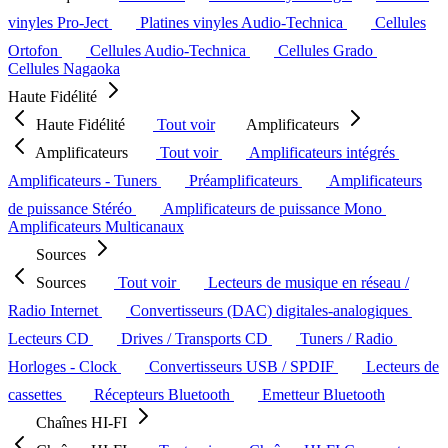
vinyles Pro-Ject
Platines vinyles Audio-Technica
Cellules
Ortofon
Cellules Audio-Technica
Cellules Grado
Cellules Nagaoka
Haute Fidélité
Haute Fidélité
Tout voir
Amplificateurs
Amplificateurs
Tout voir
Amplificateurs intégrés
Amplificateurs - Tuners
Préamplificateurs
Amplificateurs
de puissance Stéréo
Amplificateurs de puissance Mono
Amplificateurs Multicanaux
Sources
Sources
Tout voir
Lecteurs de musique en réseau /
Radio Internet
Convertisseurs (DAC) digitales-analogiques
Lecteurs CD
Drives / Transports CD
Tuners / Radio
Horloges - Clock
Convertisseurs USB / SPDIF
Lecteurs de
cassettes
Récepteurs Bluetooth
Emetteur Bluetooth
Chaînes HI-FI