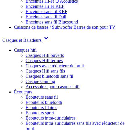
Enceintes Hi-Fi Q Acoustics
Enceintes Hi-Fi KEF
Enceintes sans fil KEF
Enceintes sans fil Dali
Enceintes sans fil Bluesound
Caissons de basses / Subwoofer
Barres de son pour TV
Casques et Baladeurs
Casques hifi
Casques Hifi ouverts
Casques Hifi fermés
Casques avec réducteur de bruit
Casques Hifi sans fils
Casques bluetooth sans fil
Casque Gaming
Accessoires pour casques hifi
Écouteurs
Écouteurs sans fil
Écouteurs bluetooth
Écouteurs filaires
Écouteurs sport
Écouteurs intra-auriculaires
Écouteurs intra-auriculaires sans fils avec réducteur de
bruit