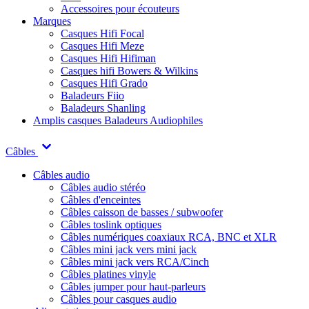
Accessoires pour écouteurs
Marques
Casques Hifi Focal
Casques Hifi Meze
Casques Hifi Hifiman
Casques hifi Bowers & Wilkins
Casques Hifi Grado
Baladeurs Fiio
Baladeurs Shanling
Amplis casques
Baladeurs Audiophiles
Câbles
Câbles audio
Câbles audio stéréo
Câbles d'enceintes
Câbles caisson de basses / subwoofer
Câbles toslink optiques
Câbles numériques coaxiaux RCA, BNC et XLR
Câbles mini jack vers mini jack
Câbles mini jack vers RCA/Cinch
Câbles platines vinyle
Câbles jumper pour haut-parleurs
Câbles pour casques audio