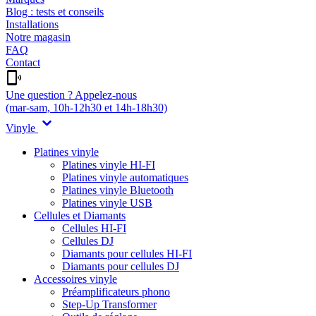
Blog : tests et conseils
Installations
Notre magasin
FAQ
Contact
Une question ? Appelez-nous
(mar-sam, 10h-12h30 et 14h-18h30)
Vinyle
Platines vinyle
Platines vinyle HI-FI
Platines vinyle automatiques
Platines vinyle Bluetooth
Platines vinyle USB
Cellules et Diamants
Cellules HI-FI
Cellules DJ
Diamants pour cellules HI-FI
Diamants pour cellules DJ
Accessoires vinyle
Préamplificateurs phono
Step-Up Transformer