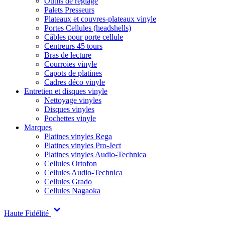
Outils de réglage
Palets Presseurs
Plateaux et couvres-plateaux vinyle
Portes Cellules (headshells)
Câbles pour porte cellule
Centreurs 45 tours
Bras de lecture
Courroies vinyle
Capots de platines
Cadres déco vinyle
Entretien et disques vinyle
Nettoyage vinyles
Disques vinyles
Pochettes vinyle
Marques
Platines vinyles Rega
Platines vinyles Pro-Ject
Platines vinyles Audio-Technica
Cellules Ortofon
Cellules Audio-Technica
Cellules Grado
Cellules Nagaoka
Haute Fidélité