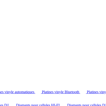
Tél. : +32 2 538 44 51 (mar-sam, 10h-12h30 et 14h-18h30)
nes vinyle automatiques
Platines vinyle Bluetooth
Platines vin
les DJ
Diamants pour cellules HI-FI
Diamants pour cellules D