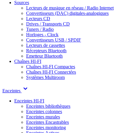
Sources
Lecteurs de musique en réseau / Radio Internet
Convertisseurs (DAC) digitales-analogiques
Lecteurs CD
Drives / Transports CD
Tuners / Radio
Horloges - Clock
Convertisseurs USB / SPDIF
Lecteurs de cassettes
Récepteurs Bluetooth
Emetteur Bluetooth
Chaînes HI-FI
Chaînes HI-FI Compactes
Chaînes HI-FI Connectées
Systèmes Multiroom
Enceintes
Enceintes HI-FI
Enceintes bibliothèques
Enceintes colonnes
Enceintes murales
Enceintes Encastrables
Enceintes monitoring
Enceintes Actives