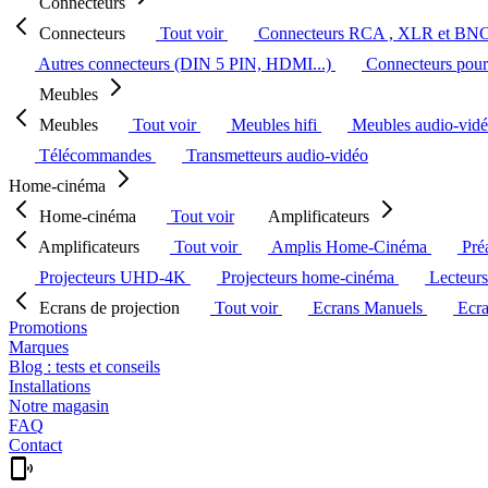
Connecteurs
Connecteurs
Tout voir
Connecteurs RCA , XLR et BN
Autres connecteurs (DIN 5 PIN, HDMI...)
Connecteurs pour 
Meubles
Meubles
Tout voir
Meubles hifi
Meubles audio-vid
Télécommandes
Transmetteurs audio-vidéo
Home-cinéma
Home-cinéma
Tout voir
Amplificateurs
Amplificateurs
Tout voir
Amplis Home-Cinéma
Pré
Projecteurs UHD-4K
Projecteurs home-cinéma
Lecteur
Ecrans de projection
Tout voir
Ecrans Manuels
Ecr
Promotions
Marques
Blog : tests et conseils
Installations
Notre magasin
FAQ
Contact