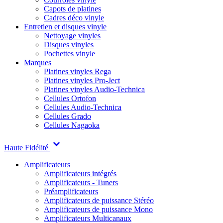
Capots de platines
Cadres déco vinyle
Entretien et disques vinyle
Nettoyage vinyles
Disques vinyles
Pochettes vinyle
Marques
Platines vinyles Rega
Platines vinyles Pro-Ject
Platines vinyles Audio-Technica
Cellules Ortofon
Cellules Audio-Technica
Cellules Grado
Cellules Nagaoka
Haute Fidélité
Amplificateurs
Amplificateurs intégrés
Amplificateurs - Tuners
Préamplificateurs
Amplificateurs de puissance Stéréo
Amplificateurs de puissance Mono
Amplificateurs Multicanaux