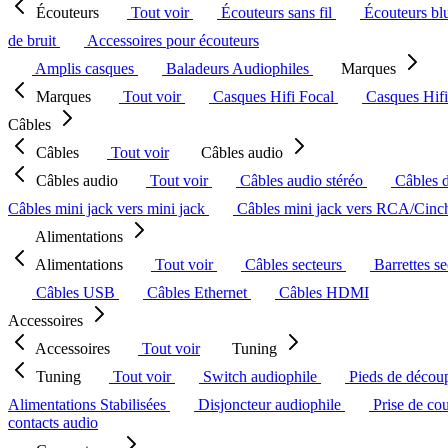
Écouteurs
Tout voir
Écouteurs sans fil
Écouteurs bl
de bruit
Accessoires pour écouteurs
Amplis casques
Baladeurs Audiophiles
Marques
Marques
Tout voir
Casques Hifi Focal
Casques Hif
Câbles
Câbles
Tout voir
Câbles audio
Câbles audio
Tout voir
Câbles audio stéréo
Câbles 
Câbles mini jack vers mini jack
Câbles mini jack vers RCA/Cin
Alimentations
Alimentations
Tout voir
Câbles secteurs
Barrettes s
Câbles USB
Câbles Ethernet
Câbles HDMI
Accessoires
Accessoires
Tout voir
Tuning
Tuning
Tout voir
Switch audiophile
Pieds de décou
Alimentations Stabilisées
Disjoncteur audiophile
Prise de co
contacts audio