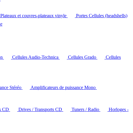
Plateaux et couvres-plateaux vinyle
Portes Cellules (headshells)
le
on
Cellules Audio-Technica
Cellules Grado
Cellules
sance Stéréo
Amplificateurs de puissance Mono
rs CD
Drives / Transports CD
Tuners / Radio
Horloges -