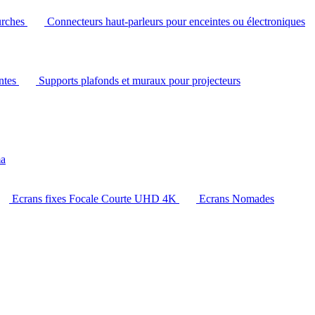
urches
Connecteurs haut-parleurs pour enceintes ou électroniques
intes
Supports plafonds et muraux pour projecteurs
ma
Ecrans fixes Focale Courte UHD 4K
Ecrans Nomades