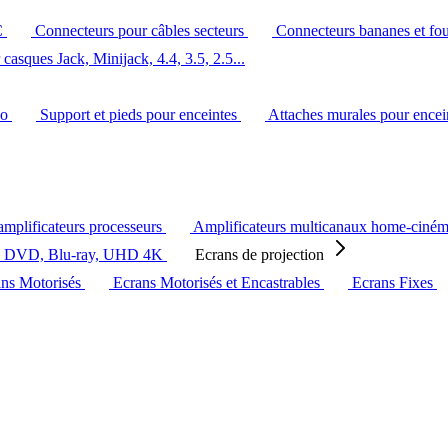
C
Connecteurs pour câbles secteurs
Connecteurs bananes et fo
casques Jack, Minijack, 4.4, 3.5, 2.5...
éo
Support et pieds pour enceintes
Attaches murales pour ence
amplificateurs processeurs
Amplificateurs multicanaux home-ciné
s DVD, Blu-ray, UHD 4K
Ecrans de projection
ans Motorisés
Ecrans Motorisés et Encastrables
Ecrans Fixes