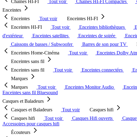
Chaînes HI-FI
Tout voir
Chaînes HI-FI Compactes
Enceintes
Enceintes
Tout voir
Enceintes HI-FI
Enceintes HI-FI
Tout voir
Enceintes bibliothèques
E
d'extérieur
Enceintes satellites
Enceintes de soirée
Encein
Caissons de basses / Subwoofer
Barres de son pour TV
Enceintes Home-Cinéma
Tout voir
Enceintes Dolby At
Enceintes sans fil
Enceintes sans fil
Tout voir
Enceintes connectées
En
Marques
Marques
Tout voir
Enceintes Monitor Audio
Encein
Enceintes sans fil Bluesound
Casques et Baladeurs
Casques et Baladeurs
Tout voir
Casques hifi
Casques hifi
Tout voir
Casques Hifi ouverts
Casque
Accessoires pour casques hifi
Écouteurs