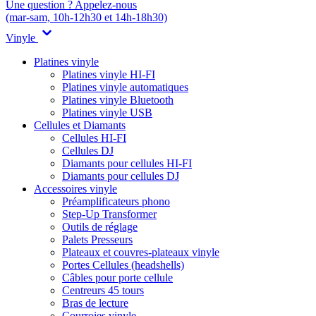
Une question ? Appelez-nous
(mar-sam, 10h-12h30 et 14h-18h30)
Vinyle
Platines vinyle
Platines vinyle HI-FI
Platines vinyle automatiques
Platines vinyle Bluetooth
Platines vinyle USB
Cellules et Diamants
Cellules HI-FI
Cellules DJ
Diamants pour cellules HI-FI
Diamants pour cellules DJ
Accessoires vinyle
Préamplificateurs phono
Step-Up Transformer
Outils de réglage
Palets Presseurs
Plateaux et couvres-plateaux vinyle
Portes Cellules (headshells)
Câbles pour porte cellule
Centreurs 45 tours
Bras de lecture
Courroies vinyle