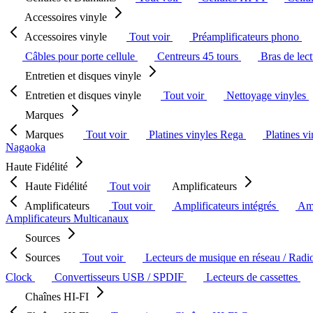
Accessoires vinyle
Accessoires vinyle
Tout voir
Préamplificateurs phono
Câbles pour porte cellule
Centreurs 45 tours
Bras de lec
Entretien et disques vinyle
Entretien et disques vinyle
Tout voir
Nettoyage vinyles
Marques
Marques
Tout voir
Platines vinyles Rega
Platines v
Nagaoka
Haute Fidélité
Haute Fidélité
Tout voir
Amplificateurs
Amplificateurs
Tout voir
Amplificateurs intégrés
Amp
Amplificateurs Multicanaux
Sources
Sources
Tout voir
Lecteurs de musique en réseau / Radi
Clock
Convertisseurs USB / SPDIF
Lecteurs de cassettes
Chaînes HI-FI