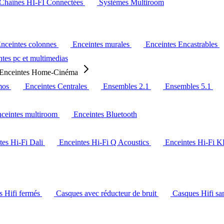
Chaînes HI-FI Connectées
Systèmes Multiroom
nceintes colonnes
Enceintes murales
Enceintes Encastrables
tes pc et multimedias
Enceintes Home-Cinéma
mos
Enceintes Centrales
Ensembles 2.1
Ensembles 5.1
ceintes multiroom
Enceintes Bluetooth
tes Hi-Fi Dali
Enceintes Hi-Fi Q Acoustics
Enceintes Hi-Fi 
s Hifi fermés
Casques avec réducteur de bruit
Casques Hifi san