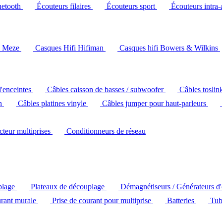
uetooth
Écouteurs filaires
Écouteurs sport
Écouteurs intra-
i Meze
Casques Hifi Hifiman
Casques hifi Bowers & Wilkins
d'enceintes
Câbles caisson de basses / subwoofer
Câbles toslin
ch
Câbles platines vinyle
Câbles jumper pour haut-parleurs
ecteur multiprises
Conditionneurs de réseau
plage
Plateaux de découplage
Démagnétiseurs / Générateurs d
urant murale
Prise de courant pour multiprise
Batteries
Tub