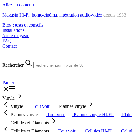
Allez au contenu
Magasin Hi-Fi
,
home-cinéma
,
intégra
tion audio-vidéo
depuis 1933 |
Blog : tests et conseils
Installations
Notre magasin
FAQ
Contact
Rechercher
Panier
Vinyle
Vinyle
Tout voir
Platines vinyle
Platines vinyle
Tout voir
Platines vinyle HI-FI
Plati
Cellules et Diamants
Cellules et Diamants
Tout voir
Cellules HI-FI
Cellu