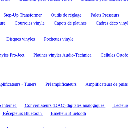
Step-Up Transformer
Outils de réglage
Palets Presseurs
ture
Courroies vinyle
Capots de platines
Cadres déco viny
Disques vinyles
Pochettes vinyle
inyles Pro-Ject
Platines vinyles Audio-Technica
Cellules Ortof
lificateurs - Tuners
Préamplificateurs
Amplificateurs de puis
o Internet
Convertisseurs (DAC) digitales-analogiques
Lecteu
Récepteurs Bluetooth
Emetteur Bluetooth