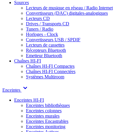
Sources
Lecteurs de musique en réseau / Radio Internet
Convertisseurs (DAC) digitales-analogiques
Lecteurs CD
Drives / Transports CD
Tuners / Radio
Horloges - Clock
Convertisseurs USB / SPDIF
Lecteurs de cassettes
Récepteurs Bluetooth
Emetteur Bluetooth
Chaînes HI-FI
Chaînes HI-FI Compactes
Chaînes HI-FI Connectées
Systèmes Multiroom
Enceintes
Enceintes HI-FI
Enceintes bibliothèques
Enceintes colonnes
Enceintes murales
Enceintes Encastrables
Enceintes monitoring
Enceintes Actives