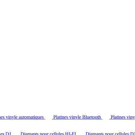
Tél. : +32 2 538 44 51 (mar-sam, 10h-12h30 et 14h-18h30)
nes vinyle automatiques
Platines vinyle Bluetooth
Platines vin
les DJ
Diamants pour cellules HI-FI
Diamants pour cellules D