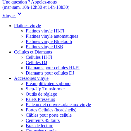
Une question ? Appelez-nous
(mar-sam, 10h-12h30 et 14h-18h30)
Vinyle
Platines vinyle
Platines vinyle HI-FI
Platines vinyle automatiques
Platines vinyle Bluetooth
Platines vinyle USB
Cellules et Diamants
Cellules HI-FI
Cellules DJ
Diamants pour cellules HI-FI
Diamants pour cellules DJ
Accessoires vinyle
Préamplificateurs phono
Step-Up Transformer
Outils de réglage
Palets Presseurs
Plateaux et couvres-plateaux vinyle
Portes Cellules (headshells)
Câbles pour porte cellule
Centreurs 45 tours
Bras de lecture
Courroies vinyle