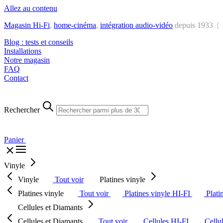
Allez au contenu
Magasin Hi-Fi
,
home-cinéma
,
intégra
tion audio-vidéo
depuis 1933 |
Blog : tests et conseils
Installations
Notre magasin
FAQ
Contact
Rechercher
Panier
Vinyle
Vinyle
Tout voir
Platines vinyle
Platines vinyle
Tout voir
Platines vinyle HI-FI
Plati
Cellules et Diamants
Cellules et Diamants
Tout voir
Cellules HI-FI
Cellu