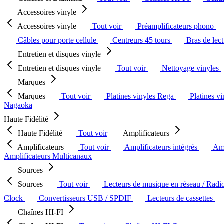
Accessoires vinyle
Accessoires vinyle
Tout voir
Préamplificateurs phono
Câbles pour porte cellule
Centreurs 45 tours
Bras de lec
Entretien et disques vinyle
Entretien et disques vinyle
Tout voir
Nettoyage vinyles
Marques
Marques
Tout voir
Platines vinyles Rega
Platines v
Nagaoka
Haute Fidélité
Haute Fidélité
Tout voir
Amplificateurs
Amplificateurs
Tout voir
Amplificateurs intégrés
Amp
Amplificateurs Multicanaux
Sources
Sources
Tout voir
Lecteurs de musique en réseau / Radi
Clock
Convertisseurs USB / SPDIF
Lecteurs de cassettes
Chaînes HI-FI