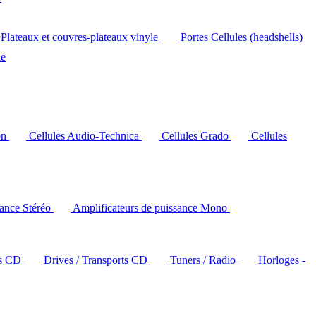
Plateaux et couvres-plateaux vinyle
Portes Cellules (headshells)
le
on
Cellules Audio-Technica
Cellules Grado
Cellules
sance Stéréo
Amplificateurs de puissance Mono
rs CD
Drives / Transports CD
Tuners / Radio
Horloges -