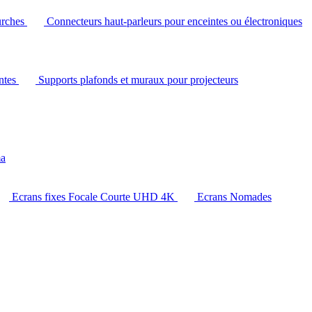
urches
Connecteurs haut-parleurs pour enceintes ou électroniques
intes
Supports plafonds et muraux pour projecteurs
ma
Ecrans fixes Focale Courte UHD 4K
Ecrans Nomades