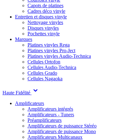
Capots de platines
Cadres déco vinyle
Entretien et disques vinyle
Nettoyage vinyles
Disques vinyles
Pochettes vinyle
Marques
Platines vinyles Rega
Platines vinyles Pro-Ject
Platines vinyles Audio-Technica
Cellules Ortofon
Cellules Audio-Technica
Cellules Grado
Cellules Nagaoka
Haute Fidélité
Amplificateurs
Amplificateurs intégrés
Amplificateurs - Tuners
Préamplificateurs
Amplificateurs de puissance Stéréo
Amplificateurs de puissance Mono
Amplificateurs Multicanaux