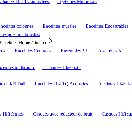
Chaînes HI-FI Connectées
Systèmes Multiroom
nceintes colonnes
Enceintes murales
Enceintes Encastrables
tes pc et multimedias
Enceintes Home-Cinéma
mos
Enceintes Centrales
Ensembles 2.1
Ensembles 5.1
ceintes multiroom
Enceintes Bluetooth
tes Hi-Fi Dali
Enceintes Hi-Fi Q Acoustics
Enceintes Hi-Fi 
s Hifi fermés
Casques avec réducteur de bruit
Casques Hifi san