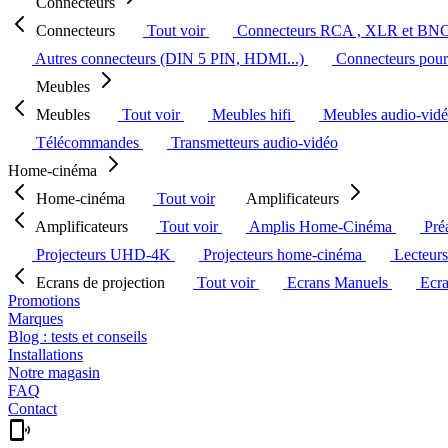
Connecteurs
Connecteurs
Tout voir
Connecteurs RCA , XLR et BN
Autres connecteurs (DIN 5 PIN, HDMI...)
Connecteurs pour 
Meubles
Meubles
Tout voir
Meubles hifi
Meubles audio-vid
Télécommandes
Transmetteurs audio-vidéo
Home-cinéma
Home-cinéma
Tout voir
Amplificateurs
Amplificateurs
Tout voir
Amplis Home-Cinéma
Pré
Projecteurs UHD-4K
Projecteurs home-cinéma
Lecteur
Ecrans de projection
Tout voir
Ecrans Manuels
Ecr
Promotions
Marques
Blog : tests et conseils
Installations
Notre magasin
FAQ
Contact