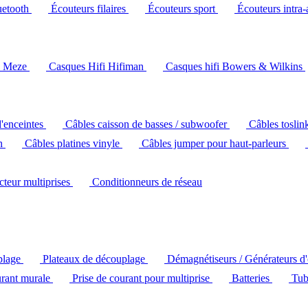
uetooth
Écouteurs filaires
Écouteurs sport
Écouteurs intra-
i Meze
Casques Hifi Hifiman
Casques hifi Bowers & Wilkins
d'enceintes
Câbles caisson de basses / subwoofer
Câbles toslin
ch
Câbles platines vinyle
Câbles jumper pour haut-parleurs
ecteur multiprises
Conditionneurs de réseau
plage
Plateaux de découplage
Démagnétiseurs / Générateurs d
urant murale
Prise de courant pour multiprise
Batteries
Tub