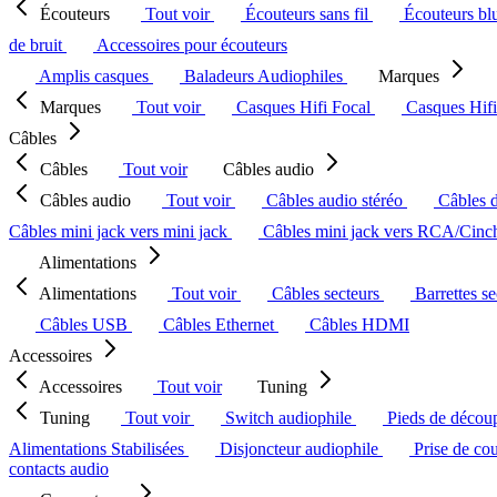
Écouteurs
Tout voir
Écouteurs sans fil
Écouteurs bl
de bruit
Accessoires pour écouteurs
Amplis casques
Baladeurs Audiophiles
Marques
Marques
Tout voir
Casques Hifi Focal
Casques Hif
Câbles
Câbles
Tout voir
Câbles audio
Câbles audio
Tout voir
Câbles audio stéréo
Câbles 
Câbles mini jack vers mini jack
Câbles mini jack vers RCA/Cin
Alimentations
Alimentations
Tout voir
Câbles secteurs
Barrettes s
Câbles USB
Câbles Ethernet
Câbles HDMI
Accessoires
Accessoires
Tout voir
Tuning
Tuning
Tout voir
Switch audiophile
Pieds de décou
Alimentations Stabilisées
Disjoncteur audiophile
Prise de co
contacts audio