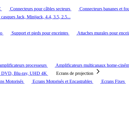
C
Connecteurs pour câbles secteurs
Connecteurs bananes et fo
casques Jack, Minijack, 4.4, 3.5, 2.5...
éo
Support et pieds pour enceintes
Attaches murales pour ence
amplificateurs processeurs
Amplificateurs multicanaux home-ciné
s DVD, Blu-ray, UHD 4K
Ecrans de projection
ans Motorisés
Ecrans Motorisés et Encastrables
Ecrans Fixes