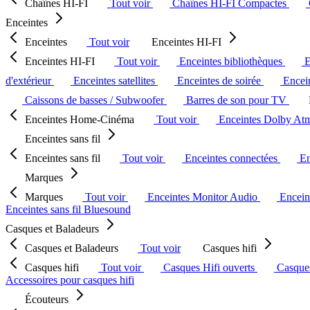
Chaînes HI-FI
Tout voir
Chaînes HI-FI Compactes
Enceintes
Enceintes
Tout voir
Enceintes HI-FI
Enceintes HI-FI
Tout voir
Enceintes bibliothèques
E
d'extérieur
Enceintes satellites
Enceintes de soirée
Encein
Caissons de basses / Subwoofer
Barres de son pour TV
Enceintes Home-Cinéma
Tout voir
Enceintes Dolby At
Enceintes sans fil
Enceintes sans fil
Tout voir
Enceintes connectées
En
Marques
Marques
Tout voir
Enceintes Monitor Audio
Encein
Enceintes sans fil Bluesound
Casques et Baladeurs
Casques et Baladeurs
Tout voir
Casques hifi
Casques hifi
Tout voir
Casques Hifi ouverts
Casque
Accessoires pour casques hifi
Écouteurs