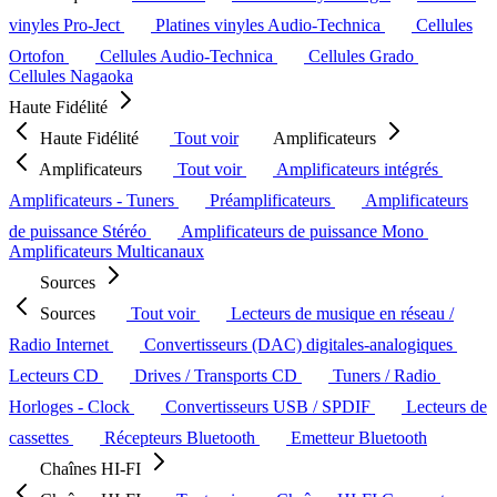
vinyles Pro-Ject
Platines vinyles Audio-Technica
Cellules
Ortofon
Cellules Audio-Technica
Cellules Grado
Cellules Nagaoka
Haute Fidélité
Haute Fidélité
Tout voir
Amplificateurs
Amplificateurs
Tout voir
Amplificateurs intégrés
Amplificateurs - Tuners
Préamplificateurs
Amplificateurs
de puissance Stéréo
Amplificateurs de puissance Mono
Amplificateurs Multicanaux
Sources
Sources
Tout voir
Lecteurs de musique en réseau /
Radio Internet
Convertisseurs (DAC) digitales-analogiques
Lecteurs CD
Drives / Transports CD
Tuners / Radio
Horloges - Clock
Convertisseurs USB / SPDIF
Lecteurs de
cassettes
Récepteurs Bluetooth
Emetteur Bluetooth
Chaînes HI-FI