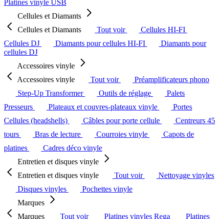
Platines vinyle USB
Cellules et Diamants
Cellules et Diamants
Tout voir
Cellules HI-FI
Cellules DJ
Diamants pour cellules HI-FI
Diamants pour
cellules DJ
Accessoires vinyle
Accessoires vinyle
Tout voir
Préamplificateurs phono
Step-Up Transformer
Outils de réglage
Palets
Presseurs
Plateaux et couvres-plateaux vinyle
Portes
Cellules (headshells)
Câbles pour porte cellule
Centreurs 45
tours
Bras de lecture
Courroies vinyle
Capots de
platines
Cadres déco vinyle
Entretien et disques vinyle
Entretien et disques vinyle
Tout voir
Nettoyage vinyles
Disques vinyles
Pochettes vinyle
Marques
Marques
Tout voir
Platines vinyles Rega
Platines