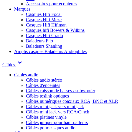
Accessoires pour écouteurs
Marques
Casques Hifi Focal
Casques Hifi Meze
Casques Hifi Hifiman
Casques hifi Bowers & Wilkins
Casques Hifi Grado
Baladeurs Fiio
Baladeurs Shanling
Amplis casques
Baladeurs Audiophiles
Câbles
Câbles audio
Câbles audio stéréo
Câbles d'enceintes
Câbles caisson de basses / subwoofer
Câbles toslink optiques
Câbles numériques coaxiaux RCA, BNC et XLR
Câbles mini jack vers mini jack
Câbles mini jack vers RCA/Cinch
Câbles platines vinyle
Câbles jumper pour haut-parleurs
Câbles pour casques audio