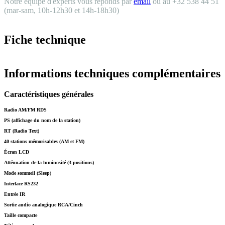
Notre équipe d'experts vous réponds par
email
ou au +32 538 44 51
(mar-sam, 10h-12h30 et 14h-18h30)
Fiche technique
Informations techniques complémentaires
Caractéristiques générales
Radio AM/FM RDS
PS (affichage du nom de la station)
RT (Radio Text)
40 stations mémorisables (AM et FM)
Écran LCD
Atténuation de la luminosité (3 positions)
Mode sommeil (Sleep)
Interface RS232
Entrée IR
Sortie audio analogique RCA/Cinch
Taille compacte