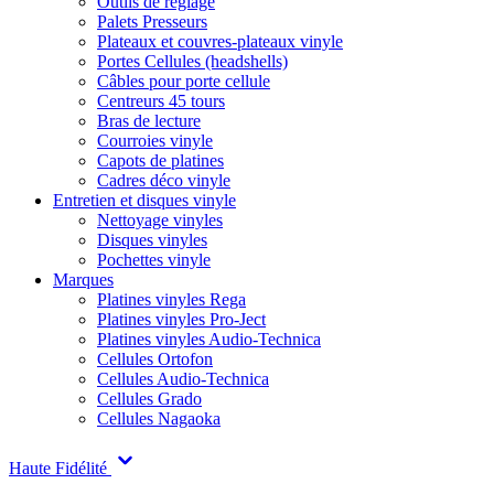
Outils de réglage
Palets Presseurs
Plateaux et couvres-plateaux vinyle
Portes Cellules (headshells)
Câbles pour porte cellule
Centreurs 45 tours
Bras de lecture
Courroies vinyle
Capots de platines
Cadres déco vinyle
Entretien et disques vinyle
Nettoyage vinyles
Disques vinyles
Pochettes vinyle
Marques
Platines vinyles Rega
Platines vinyles Pro-Ject
Platines vinyles Audio-Technica
Cellules Ortofon
Cellules Audio-Technica
Cellules Grado
Cellules Nagaoka
Haute Fidélité