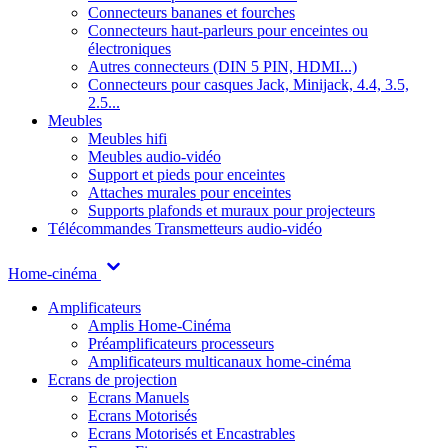
Connecteurs bananes et fourches
Connecteurs haut-parleurs pour enceintes ou
électroniques
Autres connecteurs (DIN 5 PIN, HDMI...)
Connecteurs pour casques Jack, Minijack, 4.4, 3.5,
2.5...
Meubles
Meubles hifi
Meubles audio-vidéo
Support et pieds pour enceintes
Attaches murales pour enceintes
Supports plafonds et muraux pour projecteurs
Télécommandes
Transmetteurs audio-vidéo
Home-cinéma
Amplificateurs
Amplis Home-Cinéma
Préamplificateurs processeurs
Amplificateurs multicanaux home-cinéma
Ecrans de projection
Ecrans Manuels
Ecrans Motorisés
Ecrans Motorisés et Encastrables