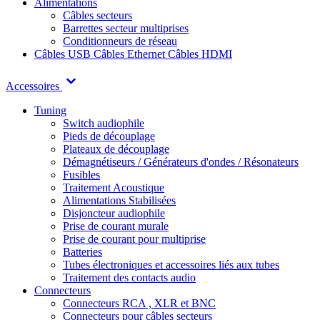
Alimentations
Câbles secteurs
Barrettes secteur multiprises
Conditionneurs de réseau
Câbles USB
Câbles Ethernet
Câbles HDMI
Accessoires
Tuning
Switch audiophile
Pieds de découplage
Plateaux de découplage
Démagnétiseurs / Générateurs d'ondes / Résonateurs
Fusibles
Traitement Acoustique
Alimentations Stabilisées
Disjoncteur audiophile
Prise de courant murale
Prise de courant pour multiprise
Batteries
Tubes électroniques et accessoires liés aux tubes
Traitement des contacts audio
Connecteurs
Connecteurs RCA , XLR et BNC
Connecteurs pour câbles secteurs