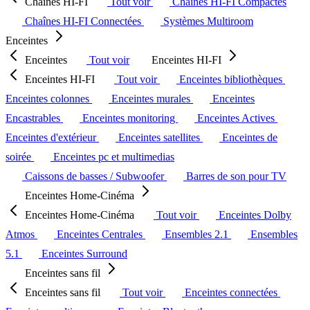
Chaînes HI-FI
Tout voir
Chaînes HI-FI Compactes
Chaînes HI-FI Connectées
Systèmes Multiroom
Enceintes
Enceintes
Tout voir
Enceintes HI-FI
Enceintes HI-FI
Tout voir
Enceintes bibliothèques
Enceintes colonnes
Enceintes murales
Enceintes
Encastrables
Enceintes monitoring
Enceintes Actives
Enceintes d'extérieur
Enceintes satellites
Enceintes de
soirée
Enceintes pc et multimedias
Caissons de basses / Subwoofer
Barres de son pour TV
Enceintes Home-Cinéma
Enceintes Home-Cinéma
Tout voir
Enceintes Dolby
Atmos
Enceintes Centrales
Ensembles 2.1
Ensembles
5.1
Enceintes Surround
Enceintes sans fil
Enceintes sans fil
Tout voir
Enceintes connectées