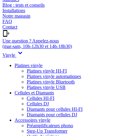
Blog : tests et conseils
Installations
Notre magasin
FAQ
Contact
Une question ? Appelez-nous
(mar-sam, 10h-12h30 et 14h-18h30)
Vinyle
Platines vinyle
Platines vinyle HI-FI
Platines vinyle automatiques
Platines vinyle Bluetooth
Platines vinyle USB
Cellules et Diamants
Cellules HI-FI
Cellules DJ
Diamants pour cellules HI-FI
Diamants pour cellules DJ
Accessoires vinyle
Préamplificateurs phono
Step-Up Transformer