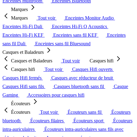
Enceintes multiroom
Enceintes Bluetooth
Marques
Marques
Tout voir
Enceintes Monitor Audio
Enceintes Hi-Fi Dali
Enceintes Hi-Fi Q Acoustics
Enceintes Hi-Fi KEF
Enceintes sans fil KEF
Enceintes
sans fil Dali
Enceintes sans fil Bluesound
Casques et Baladeurs
Casques et Baladeurs
Tout voir
Casques hifi
Casques hifi
Tout voir
Casques Hifi ouverts
Casques Hifi fermés
Casques avec réducteur de bruit
Casques Hifi sans fils
Casques bluetooth sans fil
Casque
Gaming
Accessoires pour casques hifi
Écouteurs
Écouteurs
Tout voir
Écouteurs sans fil
Écouteurs
bluetooth
Écouteurs filaires
Écouteurs sport
Écouteurs
intra-auriculaires
Écouteurs intra-auriculaires sans fils avec