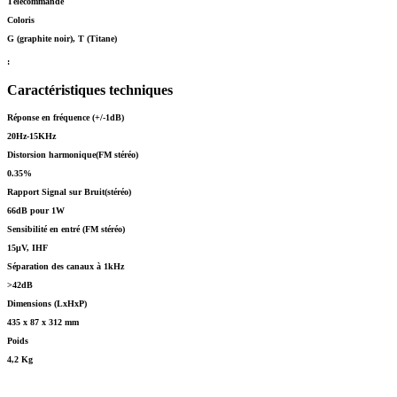
Télécommande
Coloris
G (graphite noir), T (Titane)
:
Caractéristiques techniques
Réponse en fréquence (+/-1dB)
20Hz-15KHz
Distorsion harmonique(FM stéréo)
0.35%
Rapport Signal sur Bruit(stéréo)
66dB pour 1W
Sensibilité en entré (FM stéréo)
15μV, IHF
Séparation des canaux à 1kHz
>42dB
Dimensions (LxHxP)
435 x 87 x 312 mm
Poids
4,2 Kg