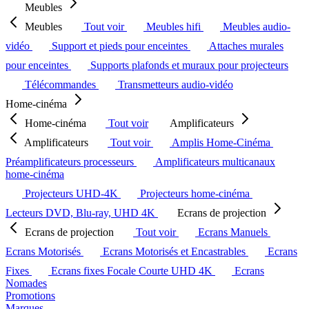
Meubles
Meubles
Tout voir
Meubles hifi
Meubles audio-
vidéo
Support et pieds pour enceintes
Attaches murales
pour enceintes
Supports plafonds et muraux pour projecteurs
Télécommandes
Transmetteurs audio-vidéo
Home-cinéma
Home-cinéma
Tout voir
Amplificateurs
Amplificateurs
Tout voir
Amplis Home-Cinéma
Préamplificateurs processeurs
Amplificateurs multicanaux
home-cinéma
Projecteurs UHD-4K
Projecteurs home-cinéma
Lecteurs DVD, Blu-ray, UHD 4K
Ecrans de projection
Ecrans de projection
Tout voir
Ecrans Manuels
Ecrans Motorisés
Ecrans Motorisés et Encastrables
Ecrans
Fixes
Ecrans fixes Focale Courte UHD 4K
Ecrans
Nomades
Promotions
Marques