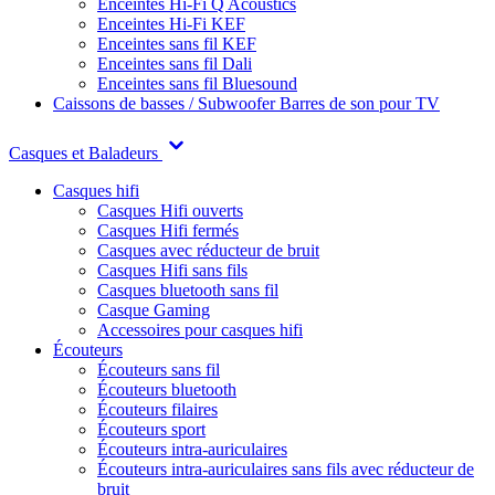
Enceintes Hi-Fi Q Acoustics
Enceintes Hi-Fi KEF
Enceintes sans fil KEF
Enceintes sans fil Dali
Enceintes sans fil Bluesound
Caissons de basses / Subwoofer
Barres de son pour TV
Casques et Baladeurs
Casques hifi
Casques Hifi ouverts
Casques Hifi fermés
Casques avec réducteur de bruit
Casques Hifi sans fils
Casques bluetooth sans fil
Casque Gaming
Accessoires pour casques hifi
Écouteurs
Écouteurs sans fil
Écouteurs bluetooth
Écouteurs filaires
Écouteurs sport
Écouteurs intra-auriculaires
Écouteurs intra-auriculaires sans fils avec réducteur de
bruit