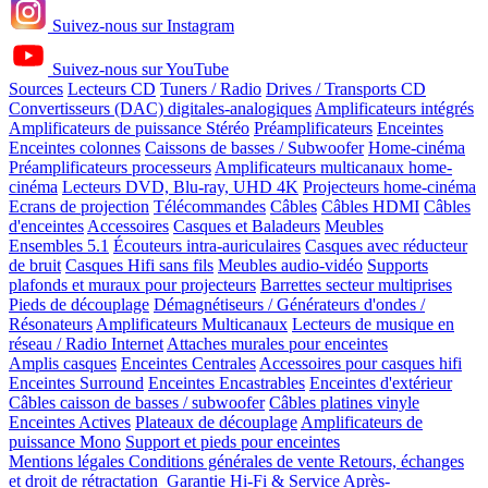
Suivez-nous sur Instagram
Suivez-nous sur YouTube
Sources
Lecteurs CD
Tuners / Radio
Drives / Transports CD
Convertisseurs (DAC) digitales-analogiques
Amplificateurs intégrés
Amplificateurs de puissance Stéréo
Préamplificateurs
Enceintes
Enceintes colonnes
Caissons de basses / Subwoofer
Home-cinéma
Préamplificateurs processeurs
Amplificateurs multicanaux home-
cinéma
Lecteurs DVD, Blu-ray, UHD 4K
Projecteurs home-cinéma
Ecrans de projection
Télécommandes
Câbles
Câbles HDMI
Câbles
d'enceintes
Accessoires
Casques et Baladeurs
Meubles
Ensembles 5.1
Écouteurs intra-auriculaires
Casques avec réducteur
de bruit
Casques Hifi sans fils
Meubles audio-vidéo
Supports
plafonds et muraux pour projecteurs
Barrettes secteur multiprises
Pieds de découplage
Démagnétiseurs / Générateurs d'ondes /
Résonateurs
Amplificateurs Multicanaux
Lecteurs de musique en
réseau / Radio Internet
Attaches murales pour enceintes
Amplis casques
Enceintes Centrales
Accessoires pour casques hifi
Enceintes Surround
Enceintes Encastrables
Enceintes d'extérieur
Câbles caisson de basses / subwoofer
Câbles platines vinyle
Enceintes Actives
Plateaux de découplage
Amplificateurs de
puissance Mono
Support et pieds pour enceintes
Mentions légales
Conditions générales de vente
Retours, échanges
et droit de rétractation
Garantie Hi-Fi & Service Après-