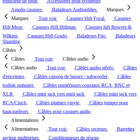
réducteur de bruit
Accessoires pour écouteurs
Amplis casques
Baladeurs Audiophiles
Marques
Marques
Tout voir
Casques Hifi Focal
Casques
Hifi Meze
Casques Hifi Hifiman
Casques hifi Bowers &
Wilkins
Casques Hifi Grado
Baladeurs Fiio
Baladeurs
Shanling
Câbles
Câbles
Tout voir
Câbles audio
Câbles audio
Tout voir
Câbles audio stéréo
Câbles
d'enceintes
Câbles caisson de basses / subwoofer
Câbles
toslink optiques
Câbles numériques coaxiaux RCA, BNC et
XLR
Câbles mini jack vers mini jack
Câbles mini jack vers
RCA/Cinch
Câbles platines vinyle
Câbles jumper pour
haut-parleurs
Câbles pour casques audio
Alimentations
Alimentations
Tout voir
Câbles secteurs
Barrettes
secteur multiprises
Conditionneurs de réseau