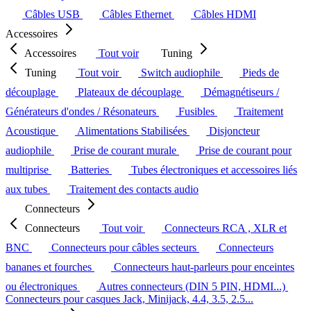
Câbles USB
Câbles Ethernet
Câbles HDMI
Accessoires
Accessoires
Tout voir
Tuning
Tuning
Tout voir
Switch audiophile
Pieds de
découplage
Plateaux de découplage
Démagnétiseurs /
Générateurs d'ondes / Résonateurs
Fusibles
Traitement
Acoustique
Alimentations Stabilisées
Disjoncteur
audiophile
Prise de courant murale
Prise de courant pour
multiprise
Batteries
Tubes électroniques et accessoires liés
aux tubes
Traitement des contacts audio
Connecteurs
Connecteurs
Tout voir
Connecteurs RCA , XLR et
BNC
Connecteurs pour câbles secteurs
Connecteurs
bananes et fourches
Connecteurs haut-parleurs pour enceintes
ou électroniques
Autres connecteurs (DIN 5 PIN, HDMI...)
Connecteurs pour casques Jack, Minijack, 4.4, 3.5, 2.5...