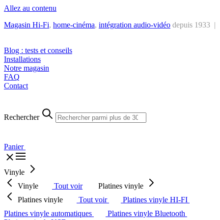
Allez au contenu
Magasin Hi-Fi
,
home-cinéma
,
intégra
tion audio-vidéo
depuis 1933 |
Tél. : +32 2 538 44 51 (mar-sam, 10h-12h30 et 14h-18h30)
Blog : tests et conseils
Installations
Notre magasin
FAQ
Contact
Rechercher
Panier
Vinyle
Vinyle
Tout voir
Platines vinyle
Platines vinyle
Tout voir
Platines vinyle HI-FI
Platines vinyle automatiques
Platines vinyle Bluetooth