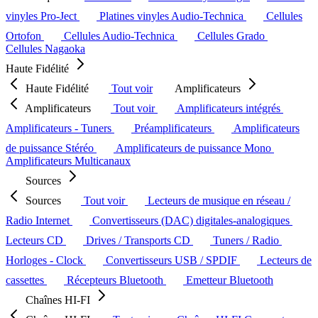
vinyles Pro-Ject
Platines vinyles Audio-Technica
Cellules
Ortofon
Cellules Audio-Technica
Cellules Grado
Cellules Nagaoka
Haute Fidélité
Haute Fidélité
Tout voir
Amplificateurs
Amplificateurs
Tout voir
Amplificateurs intégrés
Amplificateurs - Tuners
Préamplificateurs
Amplificateurs
de puissance Stéréo
Amplificateurs de puissance Mono
Amplificateurs Multicanaux
Sources
Sources
Tout voir
Lecteurs de musique en réseau /
Radio Internet
Convertisseurs (DAC) digitales-analogiques
Lecteurs CD
Drives / Transports CD
Tuners / Radio
Horloges - Clock
Convertisseurs USB / SPDIF
Lecteurs de
cassettes
Récepteurs Bluetooth
Emetteur Bluetooth
Chaînes HI-FI