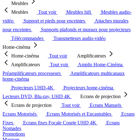
Meubles
Meubles
Tout voir
Meubles hifi
Meubles audio-
vidéo
Support et pieds pour enceintes
Attaches murales
pour enceintes
Supports plafonds et muraux pour projecteurs
Télécommandes
Transmetteurs audio-vidéo
Home-cinéma
Home-cinéma
Tout voir
Amplificateurs
Amplificateurs
Tout voir
Amplis Home-Cinéma
Préamplificateurs processeurs
Amplificateurs multicanaux
home-cinéma
Projecteurs UHD-4K
Projecteurs home-cinéma
Lecteurs DVD, Blu-ray, UHD 4K
Ecrans de projection
Ecrans de projection
Tout voir
Ecrans Manuels
Ecrans Motorisés
Ecrans Motorisés et Encastrables
Ecrans
Fixes
Ecrans fixes Focale Courte UHD 4K
Ecrans
Nomades
Promotions
Marques