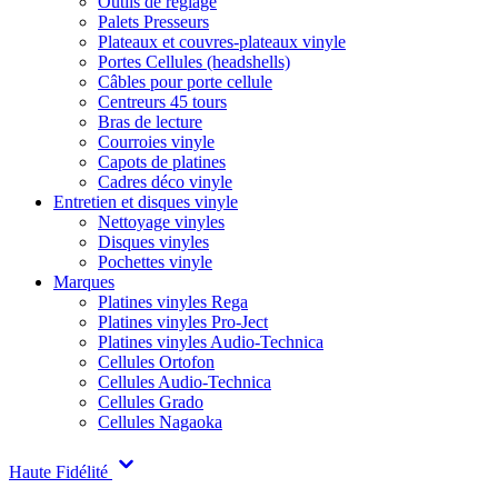
Outils de réglage
Palets Presseurs
Plateaux et couvres-plateaux vinyle
Portes Cellules (headshells)
Câbles pour porte cellule
Centreurs 45 tours
Bras de lecture
Courroies vinyle
Capots de platines
Cadres déco vinyle
Entretien et disques vinyle
Nettoyage vinyles
Disques vinyles
Pochettes vinyle
Marques
Platines vinyles Rega
Platines vinyles Pro-Ject
Platines vinyles Audio-Technica
Cellules Ortofon
Cellules Audio-Technica
Cellules Grado
Cellules Nagaoka
Haute Fidélité