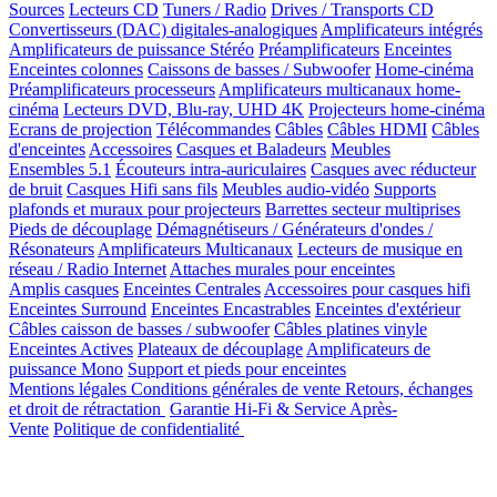
Sources
Lecteurs CD
Tuners / Radio
Drives / Transports CD
Convertisseurs (DAC) digitales-analogiques
Amplificateurs intégrés
Amplificateurs de puissance Stéréo
Préamplificateurs
Enceintes
Enceintes colonnes
Caissons de basses / Subwoofer
Home-cinéma
Préamplificateurs processeurs
Amplificateurs multicanaux home-
cinéma
Lecteurs DVD, Blu-ray, UHD 4K
Projecteurs home-cinéma
Ecrans de projection
Télécommandes
Câbles
Câbles HDMI
Câbles
d'enceintes
Accessoires
Casques et Baladeurs
Meubles
Ensembles 5.1
Écouteurs intra-auriculaires
Casques avec réducteur
de bruit
Casques Hifi sans fils
Meubles audio-vidéo
Supports
plafonds et muraux pour projecteurs
Barrettes secteur multiprises
Pieds de découplage
Démagnétiseurs / Générateurs d'ondes /
Résonateurs
Amplificateurs Multicanaux
Lecteurs de musique en
réseau / Radio Internet
Attaches murales pour enceintes
Amplis casques
Enceintes Centrales
Accessoires pour casques hifi
Enceintes Surround
Enceintes Encastrables
Enceintes d'extérieur
Câbles caisson de basses / subwoofer
Câbles platines vinyle
Enceintes Actives
Plateaux de découplage
Amplificateurs de
puissance Mono
Support et pieds pour enceintes
Mentions légales
Conditions générales de vente
Retours, échanges
et droit de rétractation
Garantie Hi-Fi & Service Après-
Vente
Politique de confidentialité