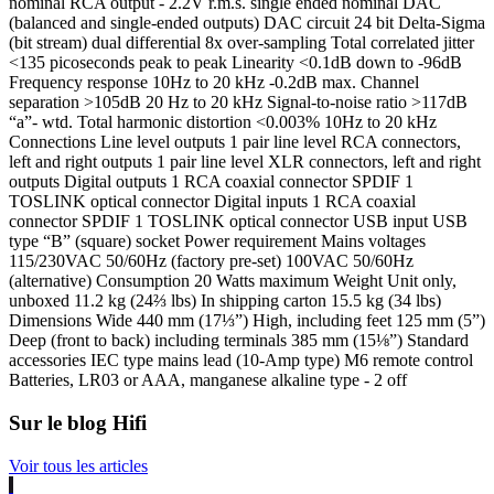
nominal RCA output - 2.2V r.m.s. single ended nominal DAC
(balanced and single-ended outputs) DAC circuit 24 bit Delta-Sigma
(bit stream) dual differential 8x over-sampling Total correlated jitter
<135 picoseconds peak to peak Linearity <0.1dB down to -96dB
Frequency response 10Hz to 20 kHz -0.2dB max. Channel
separation >105dB 20 Hz to 20 kHz Signal-to-noise ratio >117dB
“a”- wtd. Total harmonic distortion <0.003% 10Hz to 20 kHz
Connections Line level outputs 1 pair line level RCA connectors,
left and right outputs 1 pair line level XLR connectors, left and right
outputs Digital outputs 1 RCA coaxial connector SPDIF 1
TOSLINK optical connector Digital inputs 1 RCA coaxial
connector SPDIF 1 TOSLINK optical connector USB input USB
type “B” (square) socket Power requirement Mains voltages
115/230VAC 50/60Hz (factory pre-set) 100VAC 50/60Hz
(alternative) Consumption 20 Watts maximum Weight Unit only,
unboxed 11.2 kg (24⅔ lbs) In shipping carton 15.5 kg (34 lbs)
Dimensions Wide 440 mm (17⅓”) High, including feet 125 mm (5”)
Deep (front to back) including terminals 385 mm (15⅛”) Standard
accessories IEC type mains lead (10-Amp type) M6 remote control
Batteries, LR03 or AAA, manganese alkaline type - 2 off
Sur le blog Hifi
Voir tous les articles