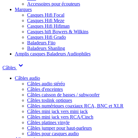
Accessoires pour écouteurs
Marques
Casques Hifi Focal
Casques Hifi Meze
Casques Hifi Hifiman
Casques hifi Bowers & Wilkins
Casques Hifi Grado
Baladeurs Fiio
Baladeurs Shanling
Amplis casques
Baladeurs Audiophiles
Câbles
Câbles audio
Câbles audio stéréo
Câbles d'enceintes
Câbles caisson de basses / subwoofer
Câbles toslink optiques
Câbles numériques coaxiaux RCA, BNC et XLR
Câbles mini jack vers mini jack
Câbles mini jack vers RCA/Cinch
Câbles platines vinyle
Câbles jumper pour haut-parleurs
Câbles pour casques audio