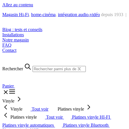
Allez au contenu
Magasin Hi-Fi
,
home-cinéma
,
intégra
tion audio-vidéo
depuis 1933 |
Tél. : +32 2 538 44 51 (mar-sam, 10h-12h30 et 14h-18h30)
Blog : tests et conseils
Installations
Notre magasin
FAQ
Contact
Rechercher
Panier
Vinyle
Vinyle
Tout voir
Platines vinyle
Platines vinyle
Tout voir
Platines vinyle HI-FI
Platines vinyle automatiques
Platines vinyle Bluetooth