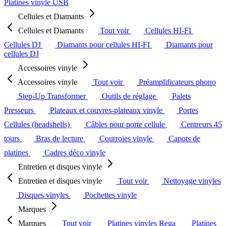
Platines vinyle USB
Cellules et Diamants
Cellules et Diamants
Tout voir
Cellules HI-FI
Cellules DJ
Diamants pour cellules HI-FI
Diamants pour
cellules DJ
Accessoires vinyle
Accessoires vinyle
Tout voir
Préamplificateurs phono
Step-Up Transformer
Outils de réglage
Palets
Presseurs
Plateaux et couvres-plateaux vinyle
Portes
Cellules (headshells)
Câbles pour porte cellule
Centreurs 45
tours
Bras de lecture
Courroies vinyle
Capots de
platines
Cadres déco vinyle
Entretien et disques vinyle
Entretien et disques vinyle
Tout voir
Nettoyage vinyles
Disques vinyles
Pochettes vinyle
Marques
Marques
Tout voir
Platines vinyles Rega
Platines