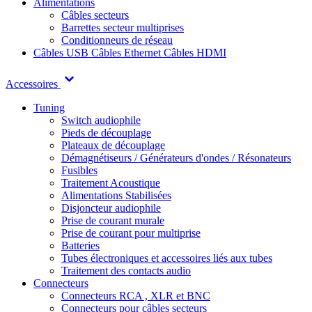
Alimentations
Câbles secteurs
Barrettes secteur multiprises
Conditionneurs de réseau
Câbles USB
Câbles Ethernet
Câbles HDMI
Accessoires
Tuning
Switch audiophile
Pieds de découplage
Plateaux de découplage
Démagnétiseurs / Générateurs d'ondes / Résonateurs
Fusibles
Traitement Acoustique
Alimentations Stabilisées
Disjoncteur audiophile
Prise de courant murale
Prise de courant pour multiprise
Batteries
Tubes électroniques et accessoires liés aux tubes
Traitement des contacts audio
Connecteurs
Connecteurs RCA , XLR et BNC
Connecteurs pour câbles secteurs