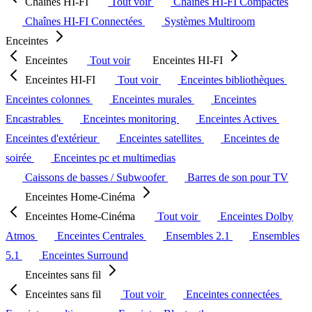
Chaînes HI-FI
Tout voir
Chaînes HI-FI Compactes
Chaînes HI-FI Connectées
Systèmes Multiroom
Enceintes
Enceintes
Tout voir
Enceintes HI-FI
Enceintes HI-FI
Tout voir
Enceintes bibliothèques
Enceintes colonnes
Enceintes murales
Enceintes
Encastrables
Enceintes monitoring
Enceintes Actives
Enceintes d'extérieur
Enceintes satellites
Enceintes de
soirée
Enceintes pc et multimedias
Caissons de basses / Subwoofer
Barres de son pour TV
Enceintes Home-Cinéma
Enceintes Home-Cinéma
Tout voir
Enceintes Dolby
Atmos
Enceintes Centrales
Ensembles 2.1
Ensembles
5.1
Enceintes Surround
Enceintes sans fil
Enceintes sans fil
Tout voir
Enceintes connectées