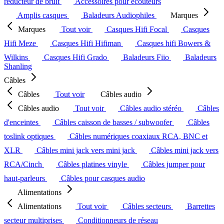
réducteur de bruit
Accessoires pour écouteurs
Amplis casques
Baladeurs Audiophiles
Marques
Marques
Tout voir
Casques Hifi Focal
Casques
Hifi Meze
Casques Hifi Hifiman
Casques hifi Bowers &
Wilkins
Casques Hifi Grado
Baladeurs Fiio
Baladeurs
Shanling
Câbles
Câbles
Tout voir
Câbles audio
Câbles audio
Tout voir
Câbles audio stéréo
Câbles
d'enceintes
Câbles caisson de basses / subwoofer
Câbles
toslink optiques
Câbles numériques coaxiaux RCA, BNC et
XLR
Câbles mini jack vers mini jack
Câbles mini jack vers
RCA/Cinch
Câbles platines vinyle
Câbles jumper pour
haut-parleurs
Câbles pour casques audio
Alimentations
Alimentations
Tout voir
Câbles secteurs
Barrettes
secteur multiprises
Conditionneurs de réseau