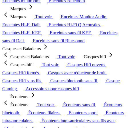
Enceintes multiroom
Enceintes Bluetooth
Marques
Marques
Tout voir
Enceintes Monitor Audio
Enceintes Hi-Fi Dali
Enceintes Hi-Fi Q Acoustics
Enceintes Hi-Fi KEF
Enceintes sans fil KEF
Enceintes
sans fil Dali
Enceintes sans fil Bluesound
Casques et Baladeurs
Casques et Baladeurs
Tout voir
Casques hifi
Casques hifi
Tout voir
Casques Hifi ouverts
Casques Hifi fermés
Casques avec réducteur de bruit
Casques Hifi sans fils
Casques bluetooth sans fil
Casque
Gaming
Accessoires pour casques hifi
Écouteurs
Écouteurs
Tout voir
Écouteurs sans fil
Écouteurs
bluetooth
Écouteurs filaires
Écouteurs sport
Écouteurs
intra-auriculaires
Écouteurs intra-auriculaires sans fils avec