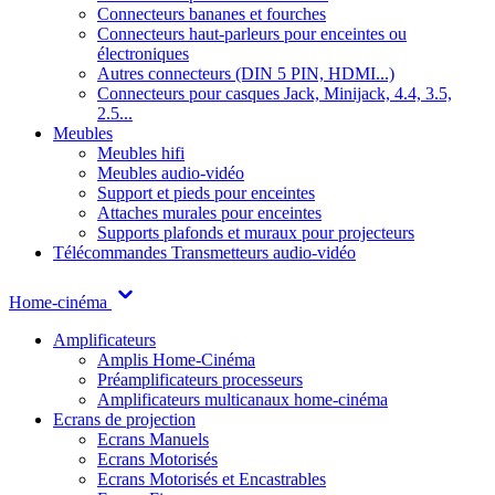
Connecteurs bananes et fourches
Connecteurs haut-parleurs pour enceintes ou
électroniques
Autres connecteurs (DIN 5 PIN, HDMI...)
Connecteurs pour casques Jack, Minijack, 4.4, 3.5,
2.5...
Meubles
Meubles hifi
Meubles audio-vidéo
Support et pieds pour enceintes
Attaches murales pour enceintes
Supports plafonds et muraux pour projecteurs
Télécommandes
Transmetteurs audio-vidéo
Home-cinéma
Amplificateurs
Amplis Home-Cinéma
Préamplificateurs processeurs
Amplificateurs multicanaux home-cinéma
Ecrans de projection
Ecrans Manuels
Ecrans Motorisés
Ecrans Motorisés et Encastrables