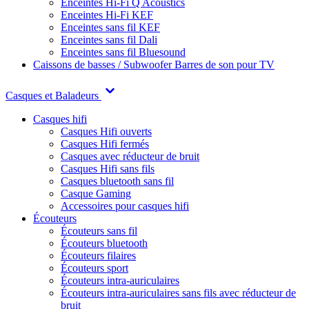
Enceintes Hi-Fi Q Acoustics
Enceintes Hi-Fi KEF
Enceintes sans fil KEF
Enceintes sans fil Dali
Enceintes sans fil Bluesound
Caissons de basses / Subwoofer
Barres de son pour TV
Casques et Baladeurs
Casques hifi
Casques Hifi ouverts
Casques Hifi fermés
Casques avec réducteur de bruit
Casques Hifi sans fils
Casques bluetooth sans fil
Casque Gaming
Accessoires pour casques hifi
Écouteurs
Écouteurs sans fil
Écouteurs bluetooth
Écouteurs filaires
Écouteurs sport
Écouteurs intra-auriculaires
Écouteurs intra-auriculaires sans fils avec réducteur de
bruit