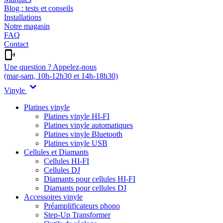
Blog : tests et conseils
Installations
Notre magasin
FAQ
Contact
Une question ? Appelez-nous
(mar-sam, 10h-12h30 et 14h-18h30)
Vinyle
Platines vinyle
Platines vinyle HI-FI
Platines vinyle automatiques
Platines vinyle Bluetooth
Platines vinyle USB
Cellules et Diamants
Cellules HI-FI
Cellules DJ
Diamants pour cellules HI-FI
Diamants pour cellules DJ
Accessoires vinyle
Préamplificateurs phono
Step-Up Transformer