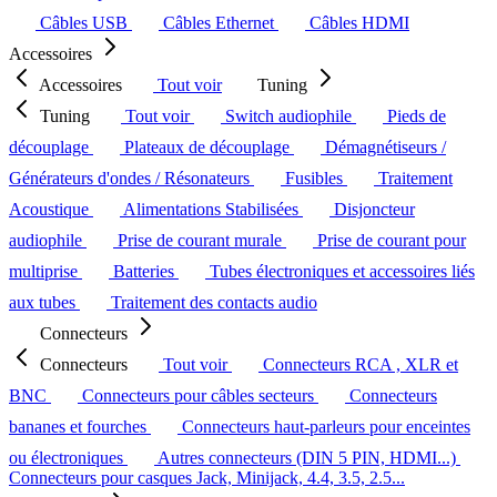
Câbles USB
Câbles Ethernet
Câbles HDMI
Accessoires
Accessoires
Tout voir
Tuning
Tuning
Tout voir
Switch audiophile
Pieds de
découplage
Plateaux de découplage
Démagnétiseurs /
Générateurs d'ondes / Résonateurs
Fusibles
Traitement
Acoustique
Alimentations Stabilisées
Disjoncteur
audiophile
Prise de courant murale
Prise de courant pour
multiprise
Batteries
Tubes électroniques et accessoires liés
aux tubes
Traitement des contacts audio
Connecteurs
Connecteurs
Tout voir
Connecteurs RCA , XLR et
BNC
Connecteurs pour câbles secteurs
Connecteurs
bananes et fourches
Connecteurs haut-parleurs pour enceintes
ou électroniques
Autres connecteurs (DIN 5 PIN, HDMI...)
Connecteurs pour casques Jack, Minijack, 4.4, 3.5, 2.5...