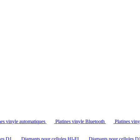
Tél. : +32 2 538 44 51 (mar-sam, 10h-12h30 et 14h-18h30)
nes vinyle automatiques
Platines vinyle Bluetooth
Platines vin
les DJ
Diamants pour cellules HI-FI
Diamants pour cellules D