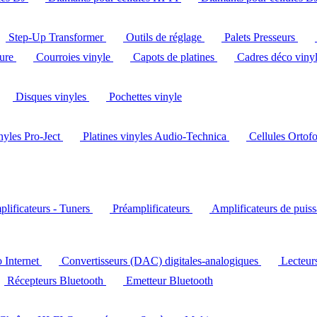
Step-Up Transformer
Outils de réglage
Palets Presseurs
ture
Courroies vinyle
Capots de platines
Cadres déco viny
Disques vinyles
Pochettes vinyle
inyles Pro-Ject
Platines vinyles Audio-Technica
Cellules Ortof
lificateurs - Tuners
Préamplificateurs
Amplificateurs de puis
o Internet
Convertisseurs (DAC) digitales-analogiques
Lecteu
Récepteurs Bluetooth
Emetteur Bluetooth