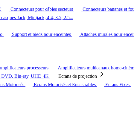
C
Connecteurs pour câbles secteurs
Connecteurs bananes et fo
casques Jack, Minijack, 4.4, 3.5, 2.5...
éo
Support et pieds pour enceintes
Attaches murales pour ence
amplificateurs processeurs
Amplificateurs multicanaux home-ciné
s DVD, Blu-ray, UHD 4K
Ecrans de projection
ans Motorisés
Ecrans Motorisés et Encastrables
Ecrans Fixes