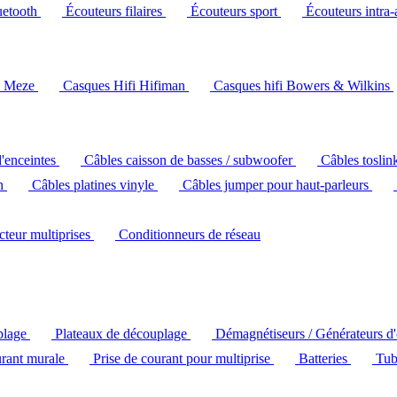
uetooth
Écouteurs filaires
Écouteurs sport
Écouteurs intra-
i Meze
Casques Hifi Hifiman
Casques hifi Bowers & Wilkins
d'enceintes
Câbles caisson de basses / subwoofer
Câbles toslin
ch
Câbles platines vinyle
Câbles jumper pour haut-parleurs
ecteur multiprises
Conditionneurs de réseau
plage
Plateaux de découplage
Démagnétiseurs / Générateurs d
urant murale
Prise de courant pour multiprise
Batteries
Tub