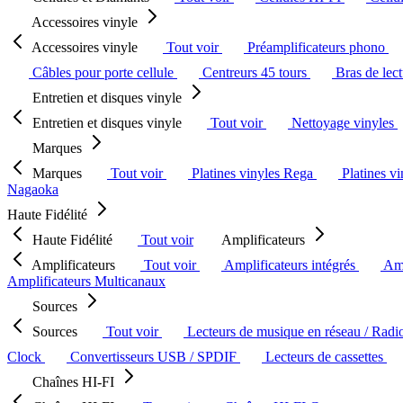
Accessoires vinyle
Accessoires vinyle
Tout voir
Préamplificateurs phono
Câbles pour porte cellule
Centreurs 45 tours
Bras de lec
Entretien et disques vinyle
Entretien et disques vinyle
Tout voir
Nettoyage vinyles
Marques
Marques
Tout voir
Platines vinyles Rega
Platines v
Nagaoka
Haute Fidélité
Haute Fidélité
Tout voir
Amplificateurs
Amplificateurs
Tout voir
Amplificateurs intégrés
Amp
Amplificateurs Multicanaux
Sources
Sources
Tout voir
Lecteurs de musique en réseau / Radi
Clock
Convertisseurs USB / SPDIF
Lecteurs de cassettes
Chaînes HI-FI