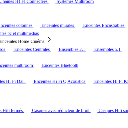
Chaînes HI-FI Connectées
Systèmes Multiroom
nceintes colonnes
Enceintes murales
Enceintes Encastrables
tes pc et multimedias
Enceintes Home-Cinéma
mos
Enceintes Centrales
Ensembles 2.1
Ensembles 5.1
ceintes multiroom
Enceintes Bluetooth
tes Hi-Fi Dali
Enceintes Hi-Fi Q Acoustics
Enceintes Hi-Fi 
s Hifi fermés
Casques avec réducteur de bruit
Casques Hifi san