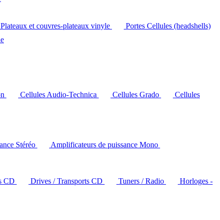
Plateaux et couvres-plateaux vinyle
Portes Cellules (headshells)
le
on
Cellules Audio-Technica
Cellules Grado
Cellules
sance Stéréo
Amplificateurs de puissance Mono
rs CD
Drives / Transports CD
Tuners / Radio
Horloges -