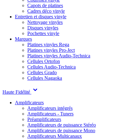
Capots de platines
Cadres déco vinyle
Entretien et disques vinyle
Nettoyage vinyles
Disques vinyles
Pochettes vinyle
Marques
Platines vinyles Rega
Platines vinyles Pro-Ject
Platines vinyles Audio-Technica
Cellules Ortofon
Cellules Audio-Technica
Cellules Grado
Cellules Nagaoka
Haute Fidélité
Amplificateurs
Amplificateurs intégrés
Amplificateurs - Tuners
Préamplificateurs
Amplificateurs de puissance Stéréo
Amplificateurs de puissance Mono
Amplificateurs Multicanaux