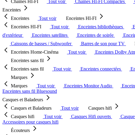
Chaînes HI-FI
Tout voir
Chaînes HI-FI Compactes
Enceintes
Enceintes
Tout voir
Enceintes HI-FI
Enceintes HI-FI
Tout voir
Enceintes bibliothèques
E
d'extérieur
Enceintes satellites
Enceintes de soirée
Encein
Caissons de basses / Subwoofer
Barres de son pour TV
Enceintes Home-Cinéma
Tout voir
Enceintes Dolby At
Enceintes sans fil
Enceintes sans fil
Tout voir
Enceintes connectées
En
Marques
Marques
Tout voir
Enceintes Monitor Audio
Encein
Enceintes sans fil Bluesound
Casques et Baladeurs
Casques et Baladeurs
Tout voir
Casques hifi
Casques hifi
Tout voir
Casques Hifi ouverts
Casque
Accessoires pour casques hifi
Écouteurs