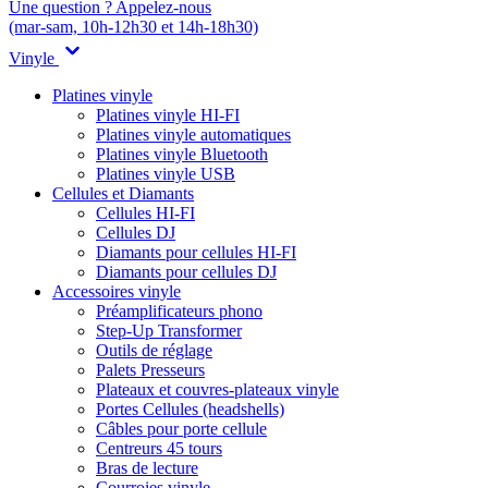
Une question ? Appelez-nous
(mar-sam, 10h-12h30 et 14h-18h30)
Vinyle
Platines vinyle
Platines vinyle HI-FI
Platines vinyle automatiques
Platines vinyle Bluetooth
Platines vinyle USB
Cellules et Diamants
Cellules HI-FI
Cellules DJ
Diamants pour cellules HI-FI
Diamants pour cellules DJ
Accessoires vinyle
Préamplificateurs phono
Step-Up Transformer
Outils de réglage
Palets Presseurs
Plateaux et couvres-plateaux vinyle
Portes Cellules (headshells)
Câbles pour porte cellule
Centreurs 45 tours
Bras de lecture
Courroies vinyle