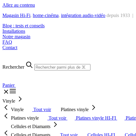
Allez au contenu
Magasin Hi-Fi
,
home-cinéma
,
intégra
tion audio-vidéo
depuis 1933 |
Blog : tests et conseils
Installations
Notre magasin
FAQ
Contact
Rechercher
Panier
Vinyle
Vinyle
Tout voir
Platines vinyle
Platines vinyle
Tout voir
Platines vinyle HI-FI
Plati
Cellules et Diamants
Cellules et Diamants
Tout voir
Cellules HI-FI
Cellu