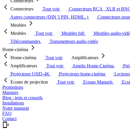
Connecteurs
Connecteurs
Tout voir
Connecteurs RCA , XLR et BN
Autres connecteurs (DIN 5 PIN, HDMI...)
Connecteurs pour 
Meubles
Meubles
Tout voir
Meubles hifi
Meubles audio-vid
Télécommandes
Transmetteurs audio-vidéo
Home-cinéma
Home-cinéma
Tout voir
Amplificateurs
Amplificateurs
Tout voir
Amplis Home-Cinéma
Pré
Projecteurs UHD-4K
Projecteurs home-cinéma
Lecteur
Ecrans de projection
Tout voir
Ecrans Manuels
Ecr
Promotions
Marques
Blog : tests et conseils
Installations
Notre magasin
FAQ
Contact