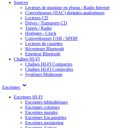
Sources
Lecteurs de musique en réseau / Radio Internet
Convertisseurs (DAC) digitales-analogiques
Lecteurs CD
Drives / Transports CD
Tuners / Radio
Horloges - Clock
Convertisseurs USB / SPDIF
Lecteurs de cassettes
Récepteurs Bluetooth
Emetteur Bluetooth
Chaînes HI-FI
Chaînes HI-FI Compactes
Chaînes HI-FI Connectées
Systèmes Multiroom
Enceintes
Enceintes HI-FI
Enceintes bibliothèques
Enceintes colonnes
Enceintes murales
Enceintes Encastrables
Enceintes monitoring
Enceintes Actives