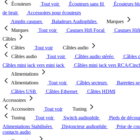
Écouteurs
Tout voir
Écouteurs sans fil
Écouteurs bl
de bruit
Accessoires pour écouteurs
Amplis casques
Baladeurs Audiophiles
Marques
Marques
Tout voir
Casques Hifi Focal
Casques Hif
Câbles
Câbles
Tout voir
Câbles audio
Câbles audio
Tout voir
Câbles audio stéréo
Câbles 
Câbles mini jack vers mini jack
Câbles mini jack vers RCA/Cin
Alimentations
Alimentations
Tout voir
Câbles secteurs
Barrettes s
Câbles USB
Câbles Ethernet
Câbles HDMI
Accessoires
Accessoires
Tout voir
Tuning
Tuning
Tout voir
Switch audiophile
Pieds de décou
Alimentations Stabilisées
Disjoncteur audiophile
Prise de co
contacts audio