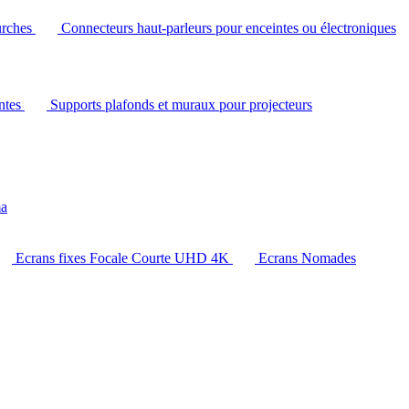
urches
Connecteurs haut-parleurs pour enceintes ou électroniques
intes
Supports plafonds et muraux pour projecteurs
ma
Ecrans fixes Focale Courte UHD 4K
Ecrans Nomades