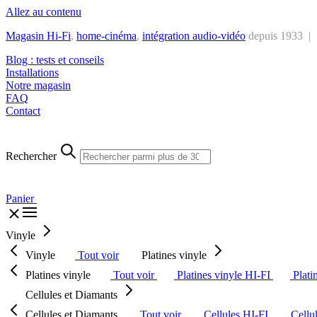
Allez au contenu
Magasin Hi-Fi
,
home-cinéma
,
intégra
tion audio-vidéo
depuis 1933 |
Blog : tests et conseils
Installations
Notre magasin
FAQ
Contact
Rechercher
Panier
Vinyle
Vinyle
Tout voir
Platines vinyle
Platines vinyle
Tout voir
Platines vinyle HI-FI
Plati
Cellules et Diamants
Cellules et Diamants
Tout voir
Cellules HI-FI
Cellu