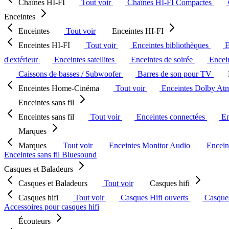
Chaînes HI-FI
Tout voir
Chaînes HI-FI Compactes
Enceintes
Enceintes
Tout voir
Enceintes HI-FI
Enceintes HI-FI
Tout voir
Enceintes bibliothèques
E
d'extérieur
Enceintes satellites
Enceintes de soirée
Encein
Caissons de basses / Subwoofer
Barres de son pour TV
Enceintes Home-Cinéma
Tout voir
Enceintes Dolby At
Enceintes sans fil
Enceintes sans fil
Tout voir
Enceintes connectées
En
Marques
Marques
Tout voir
Enceintes Monitor Audio
Encein
Enceintes sans fil Bluesound
Casques et Baladeurs
Casques et Baladeurs
Tout voir
Casques hifi
Casques hifi
Tout voir
Casques Hifi ouverts
Casque
Accessoires pour casques hifi
Écouteurs