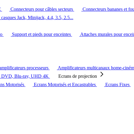
C
Connecteurs pour câbles secteurs
Connecteurs bananes et fo
casques Jack, Minijack, 4.4, 3.5, 2.5...
éo
Support et pieds pour enceintes
Attaches murales pour ence
amplificateurs processeurs
Amplificateurs multicanaux home-ciné
s DVD, Blu-ray, UHD 4K
Ecrans de projection
ans Motorisés
Ecrans Motorisés et Encastrables
Ecrans Fixes