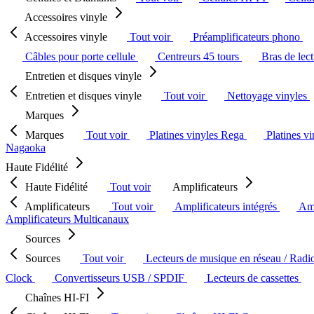
Accessoires vinyle
Accessoires vinyle
Tout voir
Préamplificateurs phono
Câbles pour porte cellule
Centreurs 45 tours
Bras de lec
Entretien et disques vinyle
Entretien et disques vinyle
Tout voir
Nettoyage vinyles
Marques
Marques
Tout voir
Platines vinyles Rega
Platines v
Nagaoka
Haute Fidélité
Haute Fidélité
Tout voir
Amplificateurs
Amplificateurs
Tout voir
Amplificateurs intégrés
Amp
Amplificateurs Multicanaux
Sources
Sources
Tout voir
Lecteurs de musique en réseau / Radi
Clock
Convertisseurs USB / SPDIF
Lecteurs de cassettes
Chaînes HI-FI