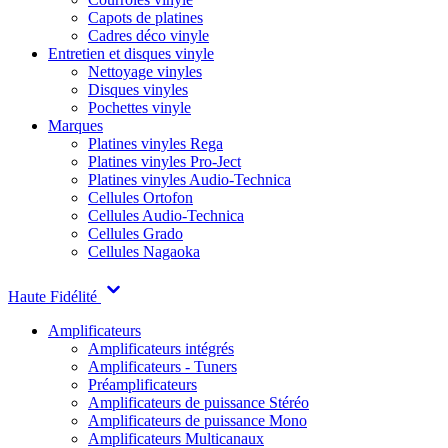
Capots de platines
Cadres déco vinyle
Entretien et disques vinyle
Nettoyage vinyles
Disques vinyles
Pochettes vinyle
Marques
Platines vinyles Rega
Platines vinyles Pro-Ject
Platines vinyles Audio-Technica
Cellules Ortofon
Cellules Audio-Technica
Cellules Grado
Cellules Nagaoka
Haute Fidélité
Amplificateurs
Amplificateurs intégrés
Amplificateurs - Tuners
Préamplificateurs
Amplificateurs de puissance Stéréo
Amplificateurs de puissance Mono
Amplificateurs Multicanaux