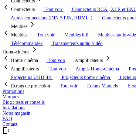
Connecteurs
Connecteurs
Tout voir
Connecteurs RCA , XLR et BN
Autres connecteurs (DIN 5 PIN, HDMI...)
Connecteurs pour 
Meubles
Meubles
Tout voir
Meubles hifi
Meubles audio-vid
Télécommandes
Transmetteurs audio-vidéo
Home-cinéma
Home-cinéma
Tout voir
Amplificateurs
Amplificateurs
Tout voir
Amplis Home-Cinéma
Pré
Projecteurs UHD-4K
Projecteurs home-cinéma
Lecteur
Ecrans de projection
Tout voir
Ecrans Manuels
Ecr
Promotions
Marques
Blog : tests et conseils
Installations
Notre magasin
FAQ
Contact