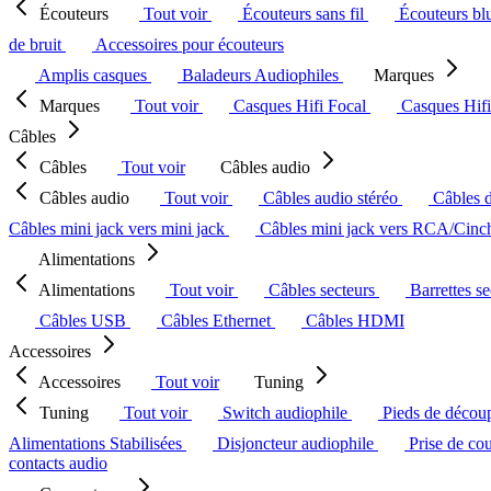
Écouteurs
Tout voir
Écouteurs sans fil
Écouteurs bl
de bruit
Accessoires pour écouteurs
Amplis casques
Baladeurs Audiophiles
Marques
Marques
Tout voir
Casques Hifi Focal
Casques Hif
Câbles
Câbles
Tout voir
Câbles audio
Câbles audio
Tout voir
Câbles audio stéréo
Câbles 
Câbles mini jack vers mini jack
Câbles mini jack vers RCA/Cin
Alimentations
Alimentations
Tout voir
Câbles secteurs
Barrettes s
Câbles USB
Câbles Ethernet
Câbles HDMI
Accessoires
Accessoires
Tout voir
Tuning
Tuning
Tout voir
Switch audiophile
Pieds de décou
Alimentations Stabilisées
Disjoncteur audiophile
Prise de co
contacts audio