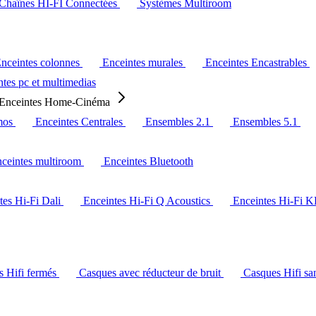
Chaînes HI-FI Connectées
Systèmes Multiroom
nceintes colonnes
Enceintes murales
Enceintes Encastrables
tes pc et multimedias
Enceintes Home-Cinéma
mos
Enceintes Centrales
Ensembles 2.1
Ensembles 5.1
ceintes multiroom
Enceintes Bluetooth
tes Hi-Fi Dali
Enceintes Hi-Fi Q Acoustics
Enceintes Hi-Fi 
s Hifi fermés
Casques avec réducteur de bruit
Casques Hifi san