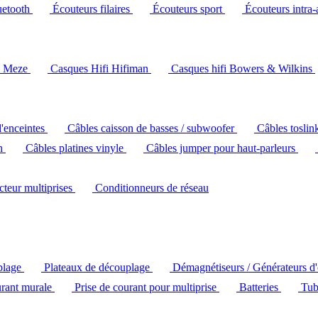
uetooth
Écouteurs filaires
Écouteurs sport
Écouteurs intra-
i Meze
Casques Hifi Hifiman
Casques hifi Bowers & Wilkins
d'enceintes
Câbles caisson de basses / subwoofer
Câbles toslin
ch
Câbles platines vinyle
Câbles jumper pour haut-parleurs
ecteur multiprises
Conditionneurs de réseau
plage
Plateaux de découplage
Démagnétiseurs / Générateurs d
urant murale
Prise de courant pour multiprise
Batteries
Tub