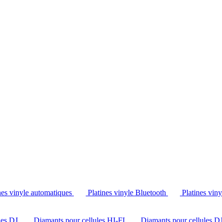
Tél. : +32 2 538 44 51 (mar-sam, 10h-12h30 et 14h-18h30)
nes vinyle automatiques
Platines vinyle Bluetooth
Platines vin
les DJ
Diamants pour cellules HI-FI
Diamants pour cellules D