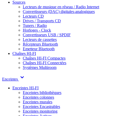
Sources
Lecteurs de musique en réseau / Radio Internet
Convertisseurs (DAC) digitales-analogiques
Lecteurs CD
Drives / Transports CD
Tuners / Radio
Horloges - Clock
Convertisseurs USB / SPDIF
Lecteurs de cassettes
Récepteurs Bluetooth
Emetteur Bluetooth
Chaînes HI-FI
Chaînes HI-FI Compactes
Chaînes HI-FI Connectées
Systèmes Multiroom
Enceintes
Enceintes HI-FI
Enceintes bibliothèques
Enceintes colonnes
Enceintes murales
Enceintes Encastrables
Enceintes monitoring
Enceintes Actives