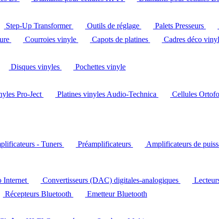
Step-Up Transformer
Outils de réglage
Palets Presseurs
ture
Courroies vinyle
Capots de platines
Cadres déco viny
Disques vinyles
Pochettes vinyle
inyles Pro-Ject
Platines vinyles Audio-Technica
Cellules Ortof
lificateurs - Tuners
Préamplificateurs
Amplificateurs de puis
o Internet
Convertisseurs (DAC) digitales-analogiques
Lecteu
Récepteurs Bluetooth
Emetteur Bluetooth