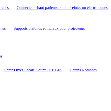
urches
Connecteurs haut-parleurs pour enceintes ou électroniques
intes
Supports plafonds et muraux pour projecteurs
ma
Ecrans fixes Focale Courte UHD 4K
Ecrans Nomades