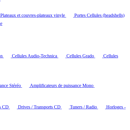
Plateaux et couvres-plateaux vinyle
Portes Cellules (headshells)
le
on
Cellules Audio-Technica
Cellules Grado
Cellules
sance Stéréo
Amplificateurs de puissance Mono
rs CD
Drives / Transports CD
Tuners / Radio
Horloges -