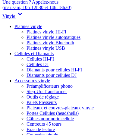
Une question ? Appelez-nous
(mar-sam, 10h-12h30 et 14h-18h30)
Vinyle
Platines vinyle
Platines vinyle HI-FI
Platines vinyle automatiques
Platines vinyle Bluetooth
Platines vinyle USB
Cellules et Diamants
Cellules HI-FI
Cellules DJ
Diamants pour cellules HI-FI
Diamants pour cellules DJ
Accessoires vinyle
Préamplificateurs phono
Step-Up Transformer
Outils de réglage
Palets Presseurs
Plateaux et couvres-plateaux vinyle
Portes Cellules (headshells)
Câbles pour porte cellule
Centreurs 45 tours
Bras de lecture
Courroies vinyle