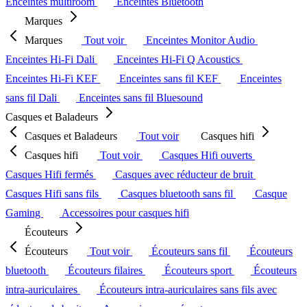
Enceintes multiroom
Enceintes Bluetooth
Marques
Marques
Tout voir
Enceintes Monitor Audio
Enceintes Hi-Fi Dali
Enceintes Hi-Fi Q Acoustics
Enceintes Hi-Fi KEF
Enceintes sans fil KEF
Enceintes
sans fil Dali
Enceintes sans fil Bluesound
Casques et Baladeurs
Casques et Baladeurs
Tout voir
Casques hifi
Casques hifi
Tout voir
Casques Hifi ouverts
Casques Hifi fermés
Casques avec réducteur de bruit
Casques Hifi sans fils
Casques bluetooth sans fil
Casque
Gaming
Accessoires pour casques hifi
Écouteurs
Écouteurs
Tout voir
Écouteurs sans fil
Écouteurs
bluetooth
Écouteurs filaires
Écouteurs sport
Écouteurs
intra-auriculaires
Écouteurs intra-auriculaires sans fils avec