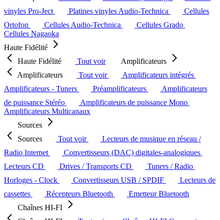
vinyles Pro-Ject
Platines vinyles Audio-Technica
Cellules
Ortofon
Cellules Audio-Technica
Cellules Grado
Cellules Nagaoka
Haute Fidélité
Haute Fidélité
Tout voir
Amplificateurs
Amplificateurs
Tout voir
Amplificateurs intégrés
Amplificateurs - Tuners
Préamplificateurs
Amplificateurs
de puissance Stéréo
Amplificateurs de puissance Mono
Amplificateurs Multicanaux
Sources
Sources
Tout voir
Lecteurs de musique en réseau /
Radio Internet
Convertisseurs (DAC) digitales-analogiques
Lecteurs CD
Drives / Transports CD
Tuners / Radio
Horloges - Clock
Convertisseurs USB / SPDIF
Lecteurs de
cassettes
Récepteurs Bluetooth
Emetteur Bluetooth
Chaînes HI-FI