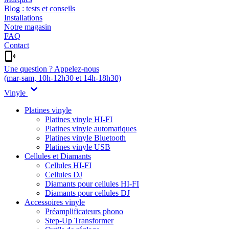
Blog : tests et conseils
Installations
Notre magasin
FAQ
Contact
Une question ? Appelez-nous
(mar-sam, 10h-12h30 et 14h-18h30)
Vinyle
Platines vinyle
Platines vinyle HI-FI
Platines vinyle automatiques
Platines vinyle Bluetooth
Platines vinyle USB
Cellules et Diamants
Cellules HI-FI
Cellules DJ
Diamants pour cellules HI-FI
Diamants pour cellules DJ
Accessoires vinyle
Préamplificateurs phono
Step-Up Transformer