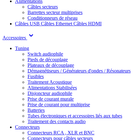
Alimentations
Câbles secteurs
Barrettes secteur multiprises
Conditionneurs de réseau
Câbles USB
Câbles Ethernet
Câbles HDMI
Accessoires
Tuning
Switch audiophile
Pieds de découplage
Plateaux de découplage
Démagnétiseurs / Générateurs d'ondes / Résonateurs
Fusibles
Traitement Acoustique
Alimentations Stabilisées
Disjoncteur audiophile
Prise de courant murale
Prise de courant pour multiprise
Batteries
Tubes électroniques et accessoires liés aux tubes
Traitement des contacts audio
Connecteurs
Connecteurs RCA , XLR et BNC
Connecteurs pour câbles secteurs