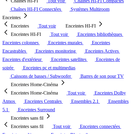
Chaînes HI-FI
Tout voir
Chaînes HI-FI Compactes
Chaînes HI-FI Connectées
Systèmes Multiroom
Enceintes
Enceintes
Tout voir
Enceintes HI-FI
Enceintes HI-FI
Tout voir
Enceintes bibliothèques
Enceintes colonnes
Enceintes murales
Enceintes
Encastrables
Enceintes monitoring
Enceintes Actives
Enceintes d'extérieur
Enceintes satellites
Enceintes de
soirée
Enceintes pc et multimedias
Caissons de basses / Subwoofer
Barres de son pour TV
Enceintes Home-Cinéma
Enceintes Home-Cinéma
Tout voir
Enceintes Dolby
Atmos
Enceintes Centrales
Ensembles 2.1
Ensembles
5.1
Enceintes Surround
Enceintes sans fil
Enceintes sans fil
Tout voir
Enceintes connectées