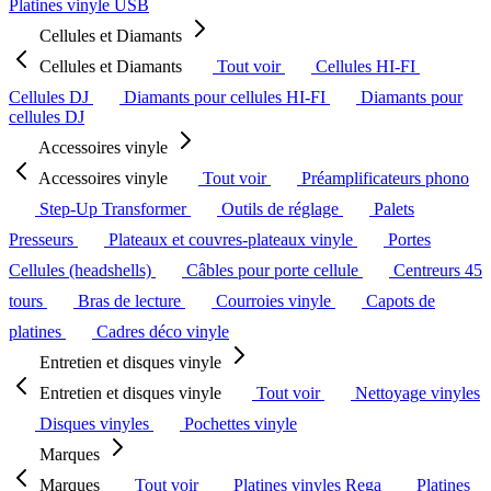
Platines vinyle USB
Cellules et Diamants
Cellules et Diamants
Tout voir
Cellules HI-FI
Cellules DJ
Diamants pour cellules HI-FI
Diamants pour
cellules DJ
Accessoires vinyle
Accessoires vinyle
Tout voir
Préamplificateurs phono
Step-Up Transformer
Outils de réglage
Palets
Presseurs
Plateaux et couvres-plateaux vinyle
Portes
Cellules (headshells)
Câbles pour porte cellule
Centreurs 45
tours
Bras de lecture
Courroies vinyle
Capots de
platines
Cadres déco vinyle
Entretien et disques vinyle
Entretien et disques vinyle
Tout voir
Nettoyage vinyles
Disques vinyles
Pochettes vinyle
Marques
Marques
Tout voir
Platines vinyles Rega
Platines