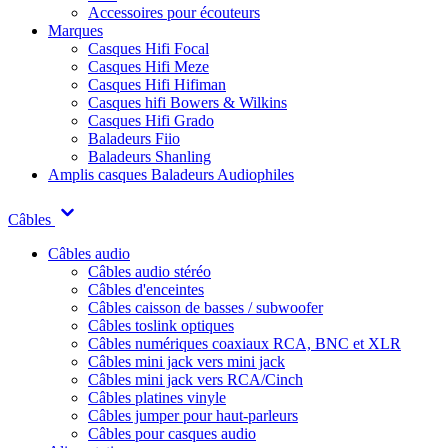
Accessoires pour écouteurs
Marques
Casques Hifi Focal
Casques Hifi Meze
Casques Hifi Hifiman
Casques hifi Bowers & Wilkins
Casques Hifi Grado
Baladeurs Fiio
Baladeurs Shanling
Amplis casques
Baladeurs Audiophiles
Câbles
Câbles audio
Câbles audio stéréo
Câbles d'enceintes
Câbles caisson de basses / subwoofer
Câbles toslink optiques
Câbles numériques coaxiaux RCA, BNC et XLR
Câbles mini jack vers mini jack
Câbles mini jack vers RCA/Cinch
Câbles platines vinyle
Câbles jumper pour haut-parleurs
Câbles pour casques audio