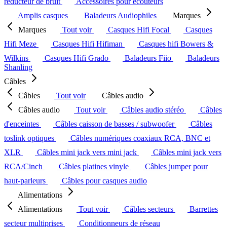
réducteur de bruit
Accessoires pour écouteurs
Amplis casques
Baladeurs Audiophiles
Marques
Marques
Tout voir
Casques Hifi Focal
Casques
Hifi Meze
Casques Hifi Hifiman
Casques hifi Bowers &
Wilkins
Casques Hifi Grado
Baladeurs Fiio
Baladeurs
Shanling
Câbles
Câbles
Tout voir
Câbles audio
Câbles audio
Tout voir
Câbles audio stéréo
Câbles
d'enceintes
Câbles caisson de basses / subwoofer
Câbles
toslink optiques
Câbles numériques coaxiaux RCA, BNC et
XLR
Câbles mini jack vers mini jack
Câbles mini jack vers
RCA/Cinch
Câbles platines vinyle
Câbles jumper pour
haut-parleurs
Câbles pour casques audio
Alimentations
Alimentations
Tout voir
Câbles secteurs
Barrettes
secteur multiprises
Conditionneurs de réseau