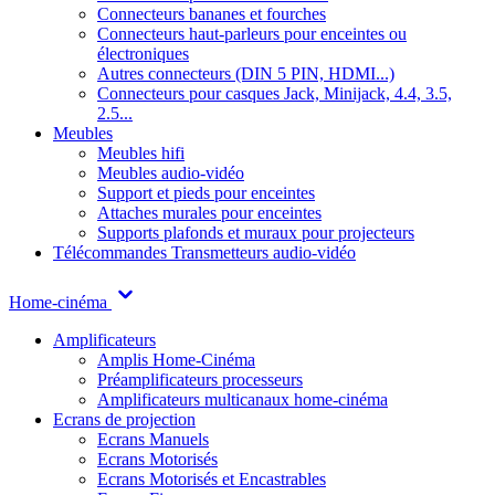
Connecteurs bananes et fourches
Connecteurs haut-parleurs pour enceintes ou
électroniques
Autres connecteurs (DIN 5 PIN, HDMI...)
Connecteurs pour casques Jack, Minijack, 4.4, 3.5,
2.5...
Meubles
Meubles hifi
Meubles audio-vidéo
Support et pieds pour enceintes
Attaches murales pour enceintes
Supports plafonds et muraux pour projecteurs
Télécommandes
Transmetteurs audio-vidéo
Home-cinéma
Amplificateurs
Amplis Home-Cinéma
Préamplificateurs processeurs
Amplificateurs multicanaux home-cinéma
Ecrans de projection
Ecrans Manuels
Ecrans Motorisés
Ecrans Motorisés et Encastrables