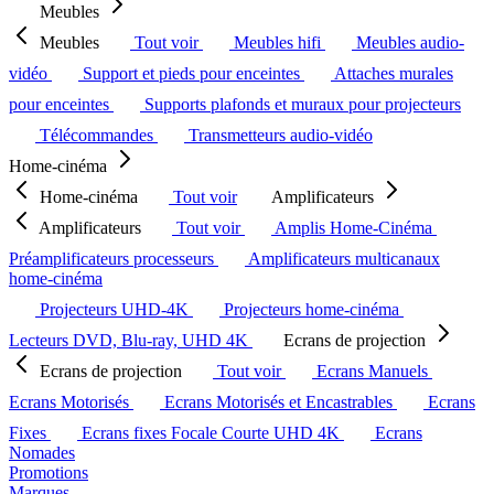
Meubles
Meubles
Tout voir
Meubles hifi
Meubles audio-
vidéo
Support et pieds pour enceintes
Attaches murales
pour enceintes
Supports plafonds et muraux pour projecteurs
Télécommandes
Transmetteurs audio-vidéo
Home-cinéma
Home-cinéma
Tout voir
Amplificateurs
Amplificateurs
Tout voir
Amplis Home-Cinéma
Préamplificateurs processeurs
Amplificateurs multicanaux
home-cinéma
Projecteurs UHD-4K
Projecteurs home-cinéma
Lecteurs DVD, Blu-ray, UHD 4K
Ecrans de projection
Ecrans de projection
Tout voir
Ecrans Manuels
Ecrans Motorisés
Ecrans Motorisés et Encastrables
Ecrans
Fixes
Ecrans fixes Focale Courte UHD 4K
Ecrans
Nomades
Promotions
Marques