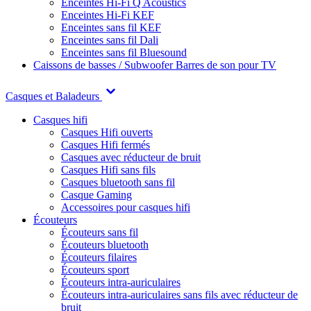
Enceintes Hi-Fi Q Acoustics
Enceintes Hi-Fi KEF
Enceintes sans fil KEF
Enceintes sans fil Dali
Enceintes sans fil Bluesound
Caissons de basses / Subwoofer
Barres de son pour TV
Casques et Baladeurs
Casques hifi
Casques Hifi ouverts
Casques Hifi fermés
Casques avec réducteur de bruit
Casques Hifi sans fils
Casques bluetooth sans fil
Casque Gaming
Accessoires pour casques hifi
Écouteurs
Écouteurs sans fil
Écouteurs bluetooth
Écouteurs filaires
Écouteurs sport
Écouteurs intra-auriculaires
Écouteurs intra-auriculaires sans fils avec réducteur de
bruit