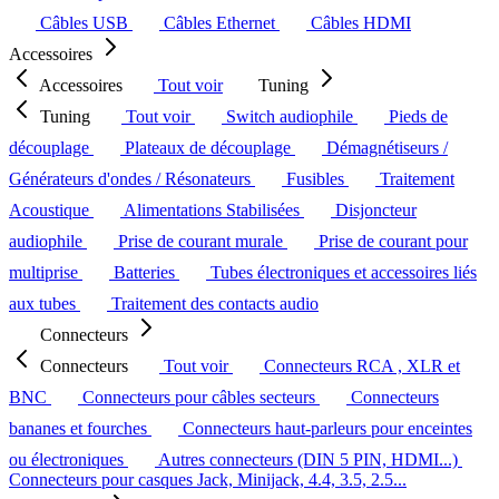
Câbles USB
Câbles Ethernet
Câbles HDMI
Accessoires
Accessoires
Tout voir
Tuning
Tuning
Tout voir
Switch audiophile
Pieds de
découplage
Plateaux de découplage
Démagnétiseurs /
Générateurs d'ondes / Résonateurs
Fusibles
Traitement
Acoustique
Alimentations Stabilisées
Disjoncteur
audiophile
Prise de courant murale
Prise de courant pour
multiprise
Batteries
Tubes électroniques et accessoires liés
aux tubes
Traitement des contacts audio
Connecteurs
Connecteurs
Tout voir
Connecteurs RCA , XLR et
BNC
Connecteurs pour câbles secteurs
Connecteurs
bananes et fourches
Connecteurs haut-parleurs pour enceintes
ou électroniques
Autres connecteurs (DIN 5 PIN, HDMI...)
Connecteurs pour casques Jack, Minijack, 4.4, 3.5, 2.5...