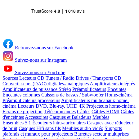
Retrouvez-nous sur Facebook
Suivez-nous sur Instagram
Suivez-nous sur YouTube
Sources
Lecteurs CD
Tuners / Radio
Drives / Transports CD
Convertisseurs (DAC) digitales-analogiques
Amplificateurs intégrés
Amplificateurs de puissance Stéréo
Préamplificateurs
Enceintes
Enceintes colonnes
Caissons de basses / Subwoofer
Home-cinéma
Préamplificateurs processeurs
Amplificateurs multicanaux home-
cinéma
Lecteurs DVD, Blu-ray, UHD 4K
Projecteurs home-cinéma
Ecrans de projection
Télécommandes
Câbles
Câbles HDMI
Câbles
d'enceintes
Accessoires
Casques et Baladeurs
Meubles
Ensembles 5.1
Écouteurs intra-auriculaires
Casques avec réducteur
de bruit
Casques Hifi sans fils
Meubles audio-vidéo
Supports
plafonds et muraux pour projecteurs
Barrettes secteur multiprises