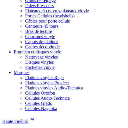
Outils de réglage
Palets Presseurs
Plateaux et couvres-plateaux vinyle
Portes Cellules (headshells)
Câbles pour porte cellule
Centreurs 45 tours
Bras de lecture
Courroies vinyle
Capots de platines
Cadres déco vinyle
Entretien et disques vinyle
Nettoyage vinyles
Disques vinyles
Pochettes vinyle
Marques
Platines vinyles Rega
Platines vinyles Pro-Ject
Platines vinyles Audio-Technica
Cellules Ortofon
Cellules Audio-Technica
Cellules Grado
Cellules Nagaoka
Haute Fidélité