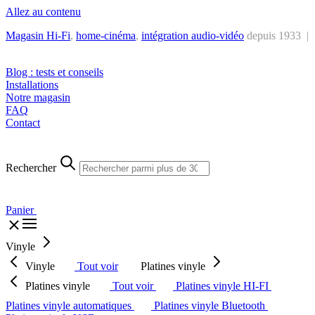
Allez au contenu
Magasin Hi-Fi
,
home-cinéma
,
intégra
tion audio-vidéo
depuis 1933 |
Tél. : +32 2 538 44 51 (mar-sam, 10h-12h30 et 14h-18h30)
Blog : tests et conseils
Installations
Notre magasin
FAQ
Contact
Rechercher
Panier
Vinyle
Vinyle
Tout voir
Platines vinyle
Platines vinyle
Tout voir
Platines vinyle HI-FI
Platines vinyle automatiques
Platines vinyle Bluetooth