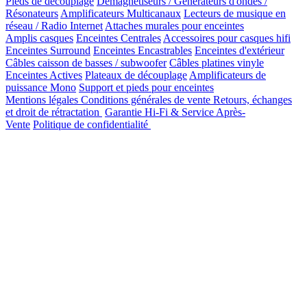
Pieds de découplage
Démagnétiseurs / Générateurs d'ondes /
Résonateurs
Amplificateurs Multicanaux
Lecteurs de musique en
réseau / Radio Internet
Attaches murales pour enceintes
Amplis casques
Enceintes Centrales
Accessoires pour casques hifi
Enceintes Surround
Enceintes Encastrables
Enceintes d'extérieur
Câbles caisson de basses / subwoofer
Câbles platines vinyle
Enceintes Actives
Plateaux de découplage
Amplificateurs de
puissance Mono
Support et pieds pour enceintes
Mentions légales
Conditions générales de vente
Retours, échanges
et droit de rétractation
Garantie Hi-Fi & Service Après-
Vente
Politique de confidentialité