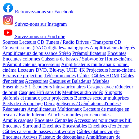
Retrouvez-nous sur Facebook
Suivez-nous sur Instagram
Suivez-nous sur YouTube
Sources
Lecteurs CD
Tuners / Radio
Drives / Transports CD
Convertisseurs (DAC) digitales-analogiques
Amplificateurs intégrés
Amplificateurs de puissance Stéréo
Préamplificateurs
Enceintes
Enceintes colonnes
Caissons de basses / Subwoofer
Home-cinéma
Préamplificateurs processeurs
Amplificateurs multicanaux home-
cinéma
Lecteurs DVD, Blu-ray, UHD 4K
Projecteurs home-cinéma
Ecrans de projection
Télécommandes
Câbles
Câbles HDMI
Câbles
d'enceintes
Accessoires
Casques et Baladeurs
Meubles
Ensembles 5.1
Écouteurs intra-auriculaires
Casques avec réducteur
de bruit
Casques Hifi sans fils
Meubles audio-vidéo
Supports
plafonds et muraux pour projecteurs
Barrettes secteur multiprises
Pieds de découplage
Démagnétiseurs / Générateurs d'ondes /
Résonateurs
Amplificateurs Multicanaux
Lecteurs de musique en
réseau / Radio Internet
Attaches murales pour enceintes
Amplis casques
Enceintes Centrales
Accessoires pour casques hifi
Enceintes Surround
Enceintes Encastrables
Enceintes d'extérieur
Câbles caisson de basses / subwoofer
Câbles platines vinyle
Enceintes Actives
Plateaux de découplage
Amplificateurs de