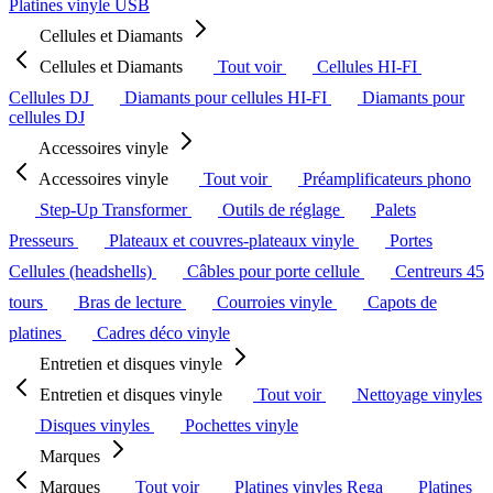
Platines vinyle USB
Cellules et Diamants
Cellules et Diamants
Tout voir
Cellules HI-FI
Cellules DJ
Diamants pour cellules HI-FI
Diamants pour
cellules DJ
Accessoires vinyle
Accessoires vinyle
Tout voir
Préamplificateurs phono
Step-Up Transformer
Outils de réglage
Palets
Presseurs
Plateaux et couvres-plateaux vinyle
Portes
Cellules (headshells)
Câbles pour porte cellule
Centreurs 45
tours
Bras de lecture
Courroies vinyle
Capots de
platines
Cadres déco vinyle
Entretien et disques vinyle
Entretien et disques vinyle
Tout voir
Nettoyage vinyles
Disques vinyles
Pochettes vinyle
Marques
Marques
Tout voir
Platines vinyles Rega
Platines