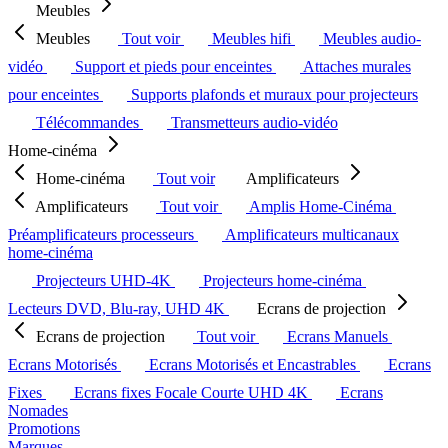
Meubles
Meubles
Tout voir
Meubles hifi
Meubles audio-
vidéo
Support et pieds pour enceintes
Attaches murales
pour enceintes
Supports plafonds et muraux pour projecteurs
Télécommandes
Transmetteurs audio-vidéo
Home-cinéma
Home-cinéma
Tout voir
Amplificateurs
Amplificateurs
Tout voir
Amplis Home-Cinéma
Préamplificateurs processeurs
Amplificateurs multicanaux
home-cinéma
Projecteurs UHD-4K
Projecteurs home-cinéma
Lecteurs DVD, Blu-ray, UHD 4K
Ecrans de projection
Ecrans de projection
Tout voir
Ecrans Manuels
Ecrans Motorisés
Ecrans Motorisés et Encastrables
Ecrans
Fixes
Ecrans fixes Focale Courte UHD 4K
Ecrans
Nomades
Promotions
Marques