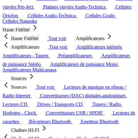
vinyles Pro-Ject
Platines vinyles Audio-Technica
Cellules
Ortofon
Cellules Audio-Technica
Cellules Grado
Cellules Nagaoka
Haute Fidélité
Haute Fidélité
Tout voir
Amplificateurs
Amplificateurs
Tout voir
Amplificateurs intégrés
Amplificateurs - Tuners
Préamplificateurs
Amplificateurs
de puissance Stéréo
Amplificateurs de puissance Mono
Amplificateurs Multicanaux
Sources
Sources
Tout voir
Lecteurs de musique en réseau /
Radio Internet
Convertisseurs (DAC) digitales-analogiques
Lecteurs CD
Drives / Transports CD
Tuners / Radio
Horloges - Clock
Convertisseurs USB / SPDIF
Lecteurs de
cassettes
Récepteurs Bluetooth
Emetteur Bluetooth
Chaînes HI-FI