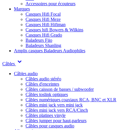
Accessoires pour écouteurs
Marques
Casques Hifi Focal
Casques Hifi Meze
Casques Hifi Hifiman
Casques hifi Bowers & Wilkins
Casques Hifi Grado
Baladeurs Fiio
Baladeurs Shanling
Amplis casques
Baladeurs Audiophiles
Câbles
Câbles audio
Câbles audio stéréo
Câbles d'enceintes
Câbles caisson de basses / subwoofer
Câbles toslink optiques
Câbles numériques coaxiaux RCA, BNC et XLR
Câbles mini jack vers mini jack
Câbles mini jack vers RCA/Cinch
Câbles platines vinyle
Câbles jumper pour haut-parleurs
Câbles pour casques audio