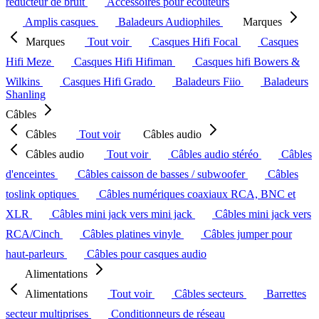
réducteur de bruit
Accessoires pour écouteurs
Amplis casques
Baladeurs Audiophiles
Marques
Marques
Tout voir
Casques Hifi Focal
Casques
Hifi Meze
Casques Hifi Hifiman
Casques hifi Bowers &
Wilkins
Casques Hifi Grado
Baladeurs Fiio
Baladeurs
Shanling
Câbles
Câbles
Tout voir
Câbles audio
Câbles audio
Tout voir
Câbles audio stéréo
Câbles
d'enceintes
Câbles caisson de basses / subwoofer
Câbles
toslink optiques
Câbles numériques coaxiaux RCA, BNC et
XLR
Câbles mini jack vers mini jack
Câbles mini jack vers
RCA/Cinch
Câbles platines vinyle
Câbles jumper pour
haut-parleurs
Câbles pour casques audio
Alimentations
Alimentations
Tout voir
Câbles secteurs
Barrettes
secteur multiprises
Conditionneurs de réseau