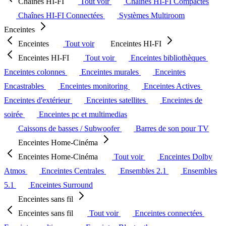
Chaînes HI-FI
Tout voir
Chaînes HI-FI Compactes
Chaînes HI-FI Connectées
Systèmes Multiroom
Enceintes
Enceintes
Tout voir
Enceintes HI-FI
Enceintes HI-FI
Tout voir
Enceintes bibliothèques
Enceintes colonnes
Enceintes murales
Enceintes
Encastrables
Enceintes monitoring
Enceintes Actives
Enceintes d'extérieur
Enceintes satellites
Enceintes de
soirée
Enceintes pc et multimedias
Caissons de basses / Subwoofer
Barres de son pour TV
Enceintes Home-Cinéma
Enceintes Home-Cinéma
Tout voir
Enceintes Dolby
Atmos
Enceintes Centrales
Ensembles 2.1
Ensembles
5.1
Enceintes Surround
Enceintes sans fil
Enceintes sans fil
Tout voir
Enceintes connectées