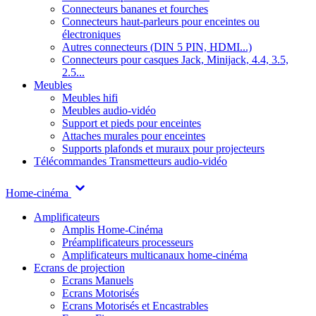
Connecteurs bananes et fourches
Connecteurs haut-parleurs pour enceintes ou
électroniques
Autres connecteurs (DIN 5 PIN, HDMI...)
Connecteurs pour casques Jack, Minijack, 4.4, 3.5,
2.5...
Meubles
Meubles hifi
Meubles audio-vidéo
Support et pieds pour enceintes
Attaches murales pour enceintes
Supports plafonds et muraux pour projecteurs
Télécommandes
Transmetteurs audio-vidéo
Home-cinéma
Amplificateurs
Amplis Home-Cinéma
Préamplificateurs processeurs
Amplificateurs multicanaux home-cinéma
Ecrans de projection
Ecrans Manuels
Ecrans Motorisés
Ecrans Motorisés et Encastrables