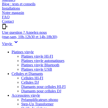
Blog : tests et conseils
Installations
Notre magasin
FAQ
Contact
Une question ? Appelez-nous
(mar-sam, 10h-12h30 et 14h-18h30)
Vinyle
Platines vinyle
Platines vinyle HI-FI
Platines vinyle automatiques
Platines vinyle Bluetooth
Platines vinyle USB
Cellules et Diamants
Cellules HI-FI
Cellules DJ
Diamants pour cellules HI-FI
Diamants pour cellules DJ
Accessoires vinyle
Préamplificateurs phono
Step-Up Transformer