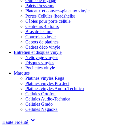
Outils de réglage
Palets Presseurs
Plateaux et couvres-plateaux vinyle
Portes Cellules (headshells)
Câbles pour porte cellule
Centreurs 45 tours
Bras de lecture
Courroies vinyle
Capots de platines
Cadres déco vinyle
Entretien et disques vinyle
Nettoyage vinyles
Disques vinyles
Pochettes vinyle
Marques
Platines vinyles Rega
Platines vinyles Pro-Ject
Platines vinyles Audio-Technica
Cellules Ortofon
Cellules Audio-Technica
Cellules Grado
Cellules Nagaoka
Haute Fidélité