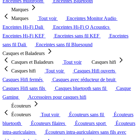
Enceintes multiroom
Enceintes Bluetooth
Marques
Marques
Tout voir
Enceintes Monitor Audio
Enceintes Hi-Fi Dali
Enceintes Hi-Fi Q Acoustics
Enceintes Hi-Fi KEF
Enceintes sans fil KEF
Enceintes
sans fil Dali
Enceintes sans fil Bluesound
Casques et Baladeurs
Casques et Baladeurs
Tout voir
Casques hifi
Casques hifi
Tout voir
Casques Hifi ouverts
Casques Hifi fermés
Casques avec réducteur de bruit
Casques Hifi sans fils
Casques bluetooth sans fil
Casque
Gaming
Accessoires pour casques hifi
Écouteurs
Écouteurs
Tout voir
Écouteurs sans fil
Écouteurs
bluetooth
Écouteurs filaires
Écouteurs sport
Écouteurs
intra-auriculaires
Écouteurs intra-auriculaires sans fils avec