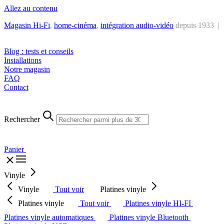
Allez au contenu
Magasin Hi-Fi
,
home-cinéma
,
intégra
tion audio-vidéo
depuis 1933 |
Tél. : +32 2 538 44 51 (mar-sam, 10h-12h30 et 14h-18h30)
Blog : tests et conseils
Installations
Notre magasin
FAQ
Contact
Rechercher
Panier
Vinyle
Vinyle
Tout voir
Platines vinyle
Platines vinyle
Tout voir
Platines vinyle HI-FI
Platines vinyle automatiques
Platines vinyle Bluetooth