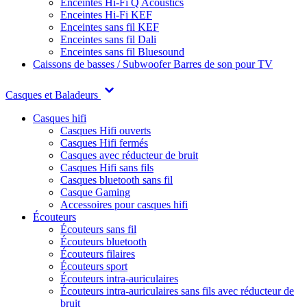
Enceintes Hi-Fi Q Acoustics
Enceintes Hi-Fi KEF
Enceintes sans fil KEF
Enceintes sans fil Dali
Enceintes sans fil Bluesound
Caissons de basses / Subwoofer
Barres de son pour TV
Casques et Baladeurs
Casques hifi
Casques Hifi ouverts
Casques Hifi fermés
Casques avec réducteur de bruit
Casques Hifi sans fils
Casques bluetooth sans fil
Casque Gaming
Accessoires pour casques hifi
Écouteurs
Écouteurs sans fil
Écouteurs bluetooth
Écouteurs filaires
Écouteurs sport
Écouteurs intra-auriculaires
Écouteurs intra-auriculaires sans fils avec réducteur de
bruit