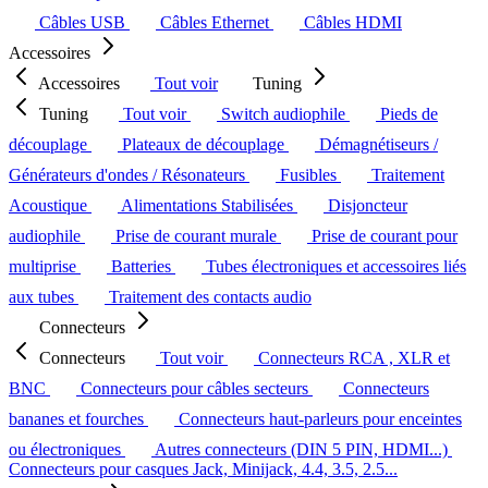
Câbles USB
Câbles Ethernet
Câbles HDMI
Accessoires
Accessoires
Tout voir
Tuning
Tuning
Tout voir
Switch audiophile
Pieds de
découplage
Plateaux de découplage
Démagnétiseurs /
Générateurs d'ondes / Résonateurs
Fusibles
Traitement
Acoustique
Alimentations Stabilisées
Disjoncteur
audiophile
Prise de courant murale
Prise de courant pour
multiprise
Batteries
Tubes électroniques et accessoires liés
aux tubes
Traitement des contacts audio
Connecteurs
Connecteurs
Tout voir
Connecteurs RCA , XLR et
BNC
Connecteurs pour câbles secteurs
Connecteurs
bananes et fourches
Connecteurs haut-parleurs pour enceintes
ou électroniques
Autres connecteurs (DIN 5 PIN, HDMI...)
Connecteurs pour casques Jack, Minijack, 4.4, 3.5, 2.5...