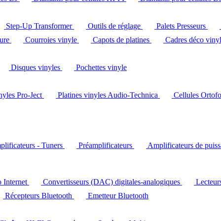
Step-Up Transformer
Outils de réglage
Palets Presseurs
ture
Courroies vinyle
Capots de platines
Cadres déco viny
Disques vinyles
Pochettes vinyle
inyles Pro-Ject
Platines vinyles Audio-Technica
Cellules Ortof
lificateurs - Tuners
Préamplificateurs
Amplificateurs de puis
o Internet
Convertisseurs (DAC) digitales-analogiques
Lecteu
Récepteurs Bluetooth
Emetteur Bluetooth