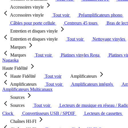
Accessoires vinyle
Accessoires vinyle
Tout voir
Préamplificateurs phono
Câbles pour porte cellule
Centreurs 45 tours
Bras de lec
Entretien et disques vinyle
Entretien et disques vinyle
Tout voir
Nettoyage vinyles
Marques
Marques
Tout voir
Platines vinyles Rega
Platines v
Nagaoka
Haute Fidélité
Haute Fidélité
Tout voir
Amplificateurs
Amplificateurs
Tout voir
Amplificateurs intégrés
Amp
Amplificateurs Multicanaux
Sources
Sources
Tout voir
Lecteurs de musique en réseau / Radi
Clock
Convertisseurs USB / SPDIF
Lecteurs de cassettes
Chaînes HI-FI