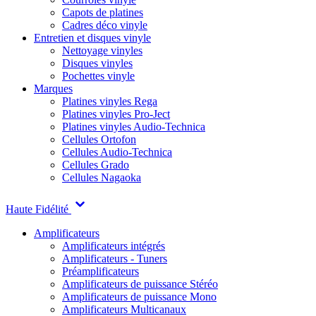
Capots de platines
Cadres déco vinyle
Entretien et disques vinyle
Nettoyage vinyles
Disques vinyles
Pochettes vinyle
Marques
Platines vinyles Rega
Platines vinyles Pro-Ject
Platines vinyles Audio-Technica
Cellules Ortofon
Cellules Audio-Technica
Cellules Grado
Cellules Nagaoka
Haute Fidélité
Amplificateurs
Amplificateurs intégrés
Amplificateurs - Tuners
Préamplificateurs
Amplificateurs de puissance Stéréo
Amplificateurs de puissance Mono
Amplificateurs Multicanaux