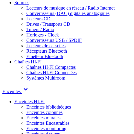
Sources
Lecteurs de musique en réseau / Radio Internet
Convertisseurs (DAC) digitales-analogiques
Lecteurs CD
Drives / Transports CD
Tuners / Radio
Horloges - Clock
Convertisseurs USB / SPDIF
Lecteurs de cassettes
Récepteurs Bluetooth
Emetteur Bluetooth
Chaînes HI-FI
Chaînes HI-FI Compactes
Chaînes HI-FI Connectées
Systèmes Multiroom
Enceintes
Enceintes HI-FI
Enceintes bibliothèques
Enceintes colonnes
Enceintes murales
Enceintes Encastrables
Enceintes monitoring
Enceintes Actives