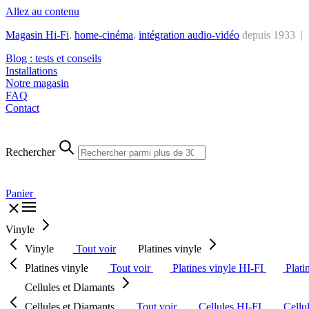
Allez au contenu
Magasin Hi-Fi
,
home-cinéma
,
intégra
tion audio-vidéo
depuis 1933 |
Blog : tests et conseils
Installations
Notre magasin
FAQ
Contact
Rechercher
Panier
Vinyle
Vinyle
Tout voir
Platines vinyle
Platines vinyle
Tout voir
Platines vinyle HI-FI
Plati
Cellules et Diamants
Cellules et Diamants
Tout voir
Cellules HI-FI
Cellu