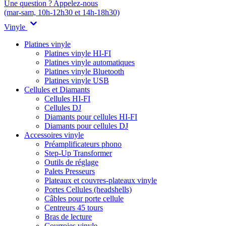
Une question ? Appelez-nous
(mar-sam, 10h-12h30 et 14h-18h30)
Vinyle
Platines vinyle
Platines vinyle HI-FI
Platines vinyle automatiques
Platines vinyle Bluetooth
Platines vinyle USB
Cellules et Diamants
Cellules HI-FI
Cellules DJ
Diamants pour cellules HI-FI
Diamants pour cellules DJ
Accessoires vinyle
Préamplificateurs phono
Step-Up Transformer
Outils de réglage
Palets Presseurs
Plateaux et couvres-plateaux vinyle
Portes Cellules (headshells)
Câbles pour porte cellule
Centreurs 45 tours
Bras de lecture
Courroies vinyle