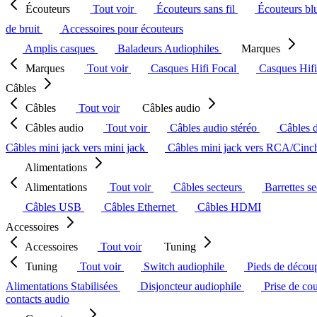
Écouteurs
Tout voir
Écouteurs sans fil
Écouteurs bl
de bruit
Accessoires pour écouteurs
Amplis casques
Baladeurs Audiophiles
Marques
Marques
Tout voir
Casques Hifi Focal
Casques Hif
Câbles
Câbles
Tout voir
Câbles audio
Câbles audio
Tout voir
Câbles audio stéréo
Câbles 
Câbles mini jack vers mini jack
Câbles mini jack vers RCA/Cin
Alimentations
Alimentations
Tout voir
Câbles secteurs
Barrettes s
Câbles USB
Câbles Ethernet
Câbles HDMI
Accessoires
Accessoires
Tout voir
Tuning
Tuning
Tout voir
Switch audiophile
Pieds de décou
Alimentations Stabilisées
Disjoncteur audiophile
Prise de co
contacts audio