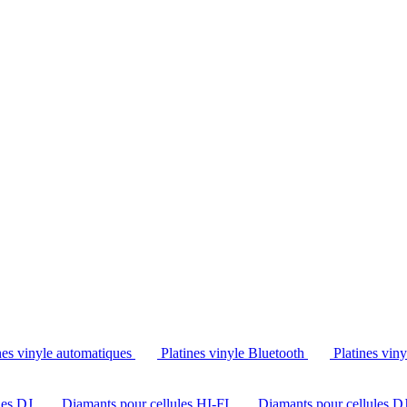
Tél. : +32 2 538 44 51 (mar-sam, 10h-12h30 et 14h-18h30)
nes vinyle automatiques
Platines vinyle Bluetooth
Platines vin
les DJ
Diamants pour cellules HI-FI
Diamants pour cellules D