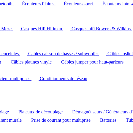
uetooth
Écouteurs filaires
Écouteurs sport
Écouteurs intra-
i Meze
Casques Hifi Hifiman
Casques hifi Bowers & Wilkins
d'enceintes
Câbles caisson de basses / subwoofer
Câbles toslin
ch
Câbles platines vinyle
Câbles jumper pour haut-parleurs
ecteur multiprises
Conditionneurs de réseau
plage
Plateaux de découplage
Démagnétiseurs / Générateurs d
urant murale
Prise de courant pour multiprise
Batteries
Tub