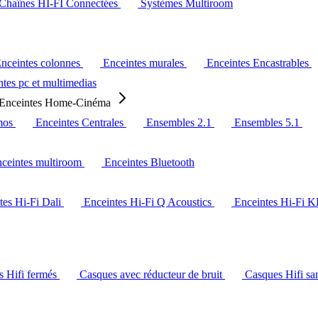
Chaînes HI-FI Connectées
Systèmes Multiroom
nceintes colonnes
Enceintes murales
Enceintes Encastrables
tes pc et multimedias
Enceintes Home-Cinéma
mos
Enceintes Centrales
Ensembles 2.1
Ensembles 5.1
ceintes multiroom
Enceintes Bluetooth
tes Hi-Fi Dali
Enceintes Hi-Fi Q Acoustics
Enceintes Hi-Fi 
s Hifi fermés
Casques avec réducteur de bruit
Casques Hifi san