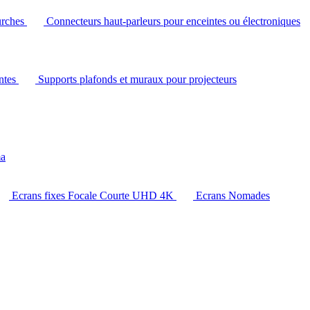
urches
Connecteurs haut-parleurs pour enceintes ou électroniques
intes
Supports plafonds et muraux pour projecteurs
ma
Ecrans fixes Focale Courte UHD 4K
Ecrans Nomades