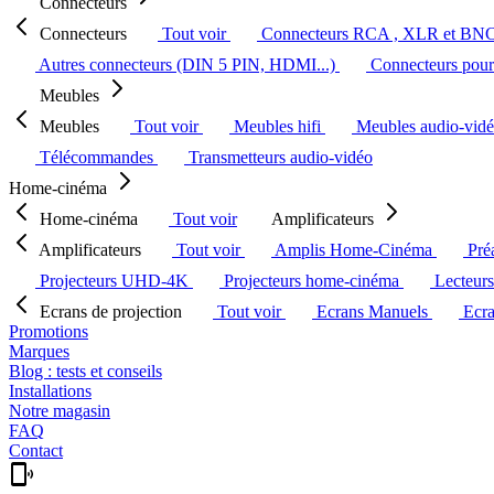
Connecteurs
Connecteurs
Tout voir
Connecteurs RCA , XLR et BN
Autres connecteurs (DIN 5 PIN, HDMI...)
Connecteurs pour 
Meubles
Meubles
Tout voir
Meubles hifi
Meubles audio-vid
Télécommandes
Transmetteurs audio-vidéo
Home-cinéma
Home-cinéma
Tout voir
Amplificateurs
Amplificateurs
Tout voir
Amplis Home-Cinéma
Pré
Projecteurs UHD-4K
Projecteurs home-cinéma
Lecteur
Ecrans de projection
Tout voir
Ecrans Manuels
Ecr
Promotions
Marques
Blog : tests et conseils
Installations
Notre magasin
FAQ
Contact