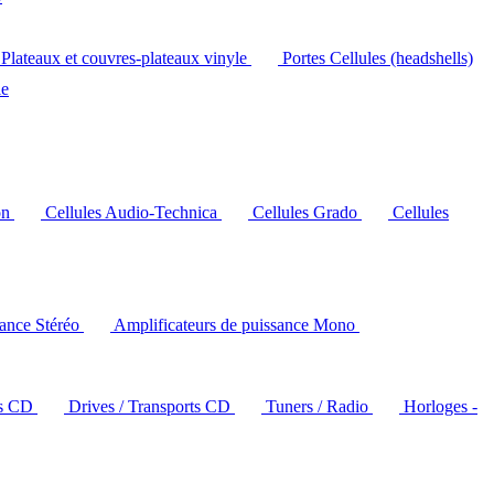
Plateaux et couvres-plateaux vinyle
Portes Cellules (headshells)
le
on
Cellules Audio-Technica
Cellules Grado
Cellules
sance Stéréo
Amplificateurs de puissance Mono
rs CD
Drives / Transports CD
Tuners / Radio
Horloges -