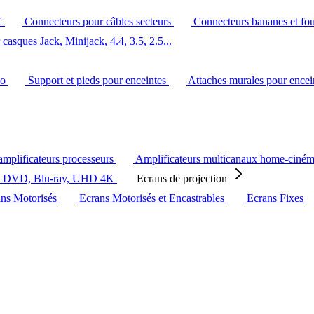
C
Connecteurs pour câbles secteurs
Connecteurs bananes et fo
casques Jack, Minijack, 4.4, 3.5, 2.5...
éo
Support et pieds pour enceintes
Attaches murales pour ence
amplificateurs processeurs
Amplificateurs multicanaux home-ciné
s DVD, Blu-ray, UHD 4K
Ecrans de projection
ans Motorisés
Ecrans Motorisés et Encastrables
Ecrans Fixes