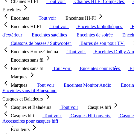
Chaînes HI-FI
Tout voir
Chaînes HI-FI Compactes
Enceintes
Enceintes
Tout voir
Enceintes HI-FI
Enceintes HI-FI
Tout voir
Enceintes bibliothèques
E
d'extérieur
Enceintes satellites
Enceintes de soirée
Encein
Caissons de basses / Subwoofer
Barres de son pour TV
Enceintes Home-Cinéma
Tout voir
Enceintes Dolby At
Enceintes sans fil
Enceintes sans fil
Tout voir
Enceintes connectées
En
Marques
Marques
Tout voir
Enceintes Monitor Audio
Encein
Enceintes sans fil Bluesound
Casques et Baladeurs
Casques et Baladeurs
Tout voir
Casques hifi
Casques hifi
Tout voir
Casques Hifi ouverts
Casque
Accessoires pour casques hifi
Écouteurs